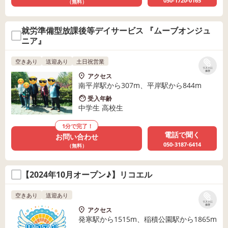
050-1720-0165
（無料）
就労準備型放課後等デイサービス 『ムーブオンジュ
ニア』
空きあり
送迎あり
土日祝営業
リストに
保存
アクセス
南平岸駅から307m、平岸駅から844m
受入年齢
中学生 高校生
1分で完了！
電話で聞く
お問い合わせ
050-3187-6414
（無料）
【2024年10月オープン♪】リコエル
空きあり
送迎あり
リストに
保存
アクセス
発寒駅から1515m、稲積公園駅から1865m