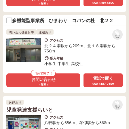
050-1809-4155
（無料）
多機能型事業所 ひまわり コパンの杜 北２２
問い合わせ受付中
送迎あり
リストに
保存
アクセス
北２４条駅から209m、北１８条駅から
756m
受入年齢
小学生 中学生 高校生
1分で完了！
電話で聞く
お問い合わせ
050-3187-7159
（無料）
送迎あり
リストに
児童発達支援らいと
保存
アクセス
八軒駅から656m、琴似駅から868m