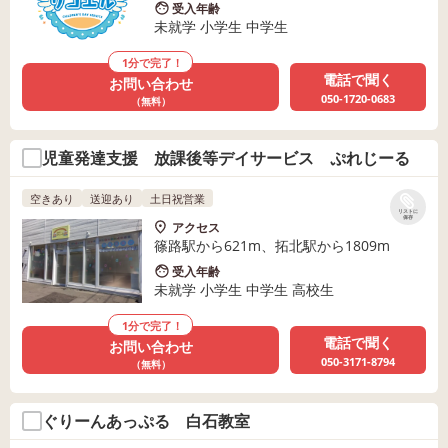
受入年齢
未就学 小学生 中学生
1分で完了！
電話で聞く
お問い合わせ
050-1720-0683
（無料）
児童発達支援 放課後等デイサービス ぷれじーる
空きあり
送迎あり
土日祝営業
リストに
保存
アクセス
篠路駅から621m、拓北駅から1809m
受入年齢
未就学 小学生 中学生 高校生
1分で完了！
電話で聞く
お問い合わせ
050-3171-8794
（無料）
ぐりーんあっぷる 白石教室