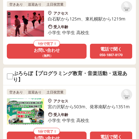
空きあり
送迎あり
土日祝営業
リストに
保存
アクセス
白石駅から125m、東札幌駅から1219m
受入年齢
小学生 中学生 高校生
1分で完了！
電話で聞く
お問い合わせ
050-1807-8170
（無料）
ぷろらぼ【プログラミング教育・音楽活動・送迎あ
り】
空きあり
送迎あり
土日祝営業
リストに
保存
アクセス
宮の沢駅から503m、発寒南駅から1351m
受入年齢
小学生 中学生 高校生
1分で完了！
電話で聞く
お問い合わせ