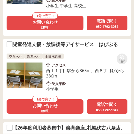
受入年齢
小学生 中学生 高校生
1分で完了！
電話で聞く
お問い合わせ
050-1792-3034
（無料）
児童発達支援・放課後等デイサービス はぴぷる
空きあり
送迎あり
土日祝営業
リストに
保存
アクセス
西１１丁目駅から365m、西８丁目駅から
386m
受入年齢
小学生
1分で完了！
電話で聞く
お問い合わせ
050-1792-1847
（無料）
【26年度利用者募集中】楽育楽座₋札幌伏古八条店₋