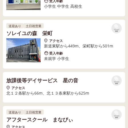
受入年齢
小学生 中学生 高校生
送迎あり
土日祝営業
リストに
ソレイユの森 栄町
保存
アクセス
新道東駅から449m、栄町駅から501m
受入年齢
未就学 小学生
放課後等デイサービス 星の音
リストに
保存
アクセス
北１２条駅から66m、北１３条東駅から625m
送迎あり
土日祝営業
リストに
アフタースクール まなびぃ
保存
アクセス