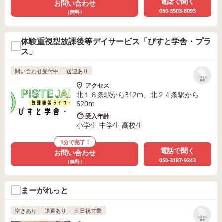
電話で聞く
お問い合わせ
050-3503-8093
（無料）
体験重視型放課後等デイサービス「ぴすと学舎・プラ
ス」
問い合わせ受付中
送迎あり
リストに
保存
アクセス
北１８条駅から312m、北２４条駅から
620m
受入年齢
小学生 中学生 高校生
1分で完了！
電話で聞く
お問い合わせ
050-3187-9243
（無料）
まーがれっと
空きあり
送迎あり
土日祝営業
リストに
保存