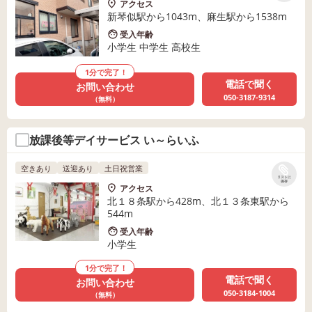
アクセス
新琴似駅から1043m、麻生駅から1538m
受入年齢
小学生 中学生 高校生
1分で完了！
電話で聞く
お問い合わせ
050-3187-9314
（無料）
放課後等デイサービス い～らいふ
空きあり
送迎あり
土日祝営業
リストに
保存
アクセス
北１８条駅から428m、北１３条東駅から
544m
受入年齢
小学生
1分で完了！
電話で聞く
お問い合わせ
050-3184-1004
（無料）