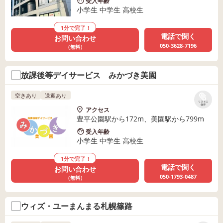
受入年齢
小学生 中学生 高校生
1分で完了！
電話で聞く
お問い合わせ
050-3628-7196
（無料）
放課後等デイサービス みかづき美園
空きあり
送迎あり
リストに
保存
アクセス
豊平公園駅から172m、美園駅から799m
受入年齢
小学生 中学生 高校生
1分で完了！
電話で聞く
お問い合わせ
050-1793-0487
（無料）
ウィズ・ユーまんまる札幌篠路