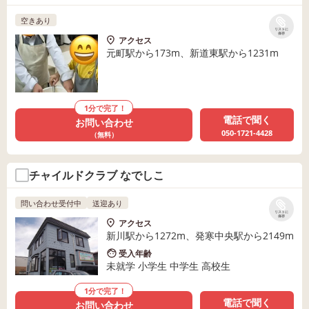
空きあり
リストに
保存
アクセス
元町駅から173m、新道東駅から1231m
1分で完了！
電話で聞く
お問い合わせ
050-1721-4428
（無料）
チャイルドクラブ なでしこ
問い合わせ受付中
送迎あり
リストに
保存
アクセス
新川駅から1272m、発寒中央駅から2149m
受入年齢
未就学 小学生 中学生 高校生
1分で完了！
電話で聞く
お問い合わせ