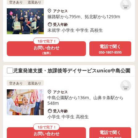
空きあり
送迎あり
リストに
保存
アクセス
篠路駅から795m、拓北駅から1293m
受入年齢
未就学 小学生 中学生 高校生
1分で完了！
電話で聞く
お問い合わせ
050-1807-8595
（無料）
児童発達支援・放課後等デイサービスunico中島公園
空きあり
送迎あり
リストに
保存
アクセス
中島公園駅から136m、山鼻９条駅から
548m
受入年齢
小学生 中学生 高校生
1分で完了！
電話で聞く
お問い合わせ