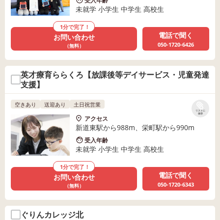
受入年齢
未就学 小学生 中学生 高校生
1分で完了！
電話で聞く
お問い合わせ
050-1720-6426
（無料）
英才療育ららくろ【放課後等デイサービス・児童発達
支援】
空きあり
送迎あり
土日祝営業
リストに
保存
アクセス
新道東駅から988m、栄町駅から990m
受入年齢
未就学 小学生 中学生 高校生
1分で完了！
電話で聞く
お問い合わせ
050-1720-6343
（無料）
ぐりんカレッジ北