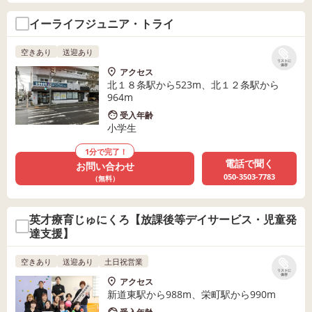
イーライフジュニア・トライ
空きあり
送迎あり
リストに
保存
アクセス
北１８条駅から523m、北１２条駅から
964m
受入年齢
小学生
1分で完了！
電話で聞く
お問い合わせ
050-3503-7783
（無料）
英才療育じゅにくろ【放課後等デイサービス・児童発
達支援】
空きあり
送迎あり
土日祝営業
リストに
保存
アクセス
新道東駅から988m、栄町駅から990m