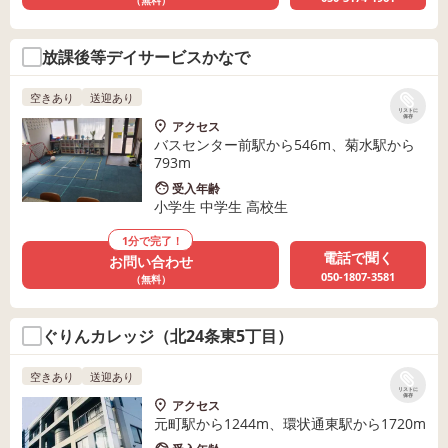
（無料）
放課後等デイサービスかなで
空きあり
送迎あり
リストに
保存
アクセス
バスセンター前駅から546m、菊水駅から
793m
受入年齢
小学生 中学生 高校生
1分で完了！
電話で聞く
お問い合わせ
050-1807-3581
（無料）
ぐりんカレッジ（北24条東5丁目）
空きあり
送迎あり
リストに
保存
アクセス
元町駅から1244m、環状通東駅から1720m