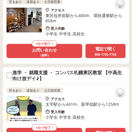
空きあり
送迎あり
土日祝営業
リストに
保存
アクセス
東区役所前駅から400m、環状通東駅から
858m
受入年齢
小学生 中学生 高校生
1分で完了！
電話で聞く
お問い合わせ
050-1726-7155
（無料）
進学 ・ 就職支援 ・ コンパス札幌東区教室 【中高生
向け放デイ♪】
空きあり
送迎あり
土日祝営業
リストに
保存
アクセス
太平駅から441m、新琴似駅から1258m
受入年齢
小学生 中学生 高校生
1分で完了！