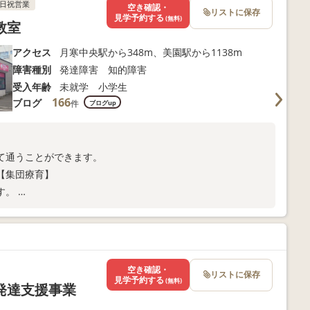
日祝営業
空き確認・
リストに保存
見学予約する
(無料)
教室
アクセス
月寒中央駅から348m、美園駅から1138m
障害種別
発達障害 知的障害
受入年齢
未就学 小学生
166
ブログ
件
ブログup
。
て通うことができます。
【集団療育】
す。
【個別療育】
空き確認・
リストに保存
見学予約する
(無料)
発達支援事業