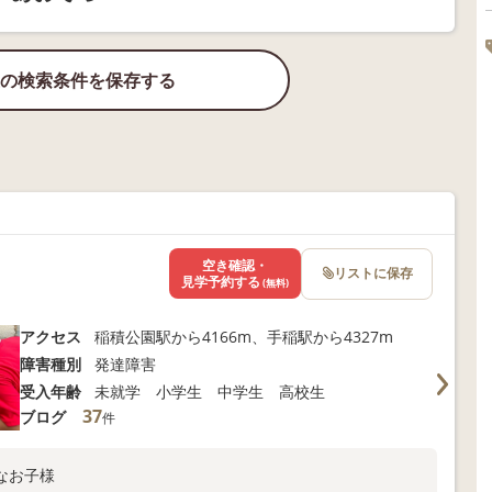
の検索条件を保存する
空き確認・
リストに保存
見学予約する
(無料)
アクセス
稲積公園駅から4166m、手稲駅から4327m
障害種別
発達障害
受入年齢
未就学 小学生 中学生 高校生
37
ブログ
件
なお子様