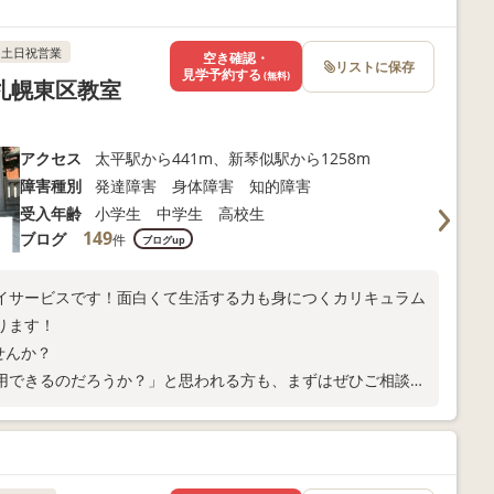
土日祝営業
空き確認・
リストに保存
見学予約する
(無料)
ス札幌東区教室
アクセス
太平駅から441m、新琴似駅から1258m
障害種別
発達障害 身体障害 知的障害
受入年齢
小学生 中学生 高校生
149
ブログ
件
ブログup
イサービスです！面白くて生活する力も身につくカリキュラム
ります！
せんか？
用できるのだろうか？」と思われる方も、まずはぜひご相談下