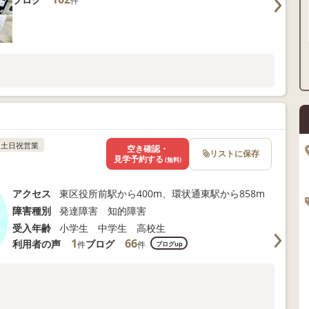
件
土日祝営業
空き確認・
リストに保存
見学予約する
(無料)
アクセス
東区役所前駅から400m、環状通東駅から858m
障害種別
発達障害 知的障害
受入年齢
小学生 中学生 高校生
1
66
利用者の声
ブログ
件
件
ブログup