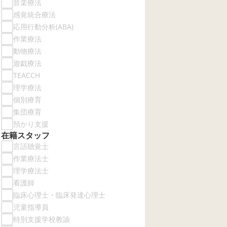
音楽療法
感覚統合療法
応用行動分析(ABA)
作業療法
動物療法
遊戯療法
TEACCH
理学療法
個別療育
集団療育
預かり支援
在籍スタッフ
言語聴覚士
作業療法士
理学療法士
看護師
臨床心理士・臨床発達心理士
児童指導員
特別支援学校教諭