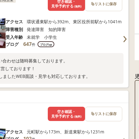
空き確認・
リストに保存
見学予約する
(無料)
アクセス
環状通東駅から392m、東区役所前駅から1041m
障害種別
発達障害 知的障害
受入年齢
未就学 小学生
647
ブログ
件
ブログup
い合わせは随時募集しております。
運営しております！
しましたWEB面談・見学も対応しております。
空き確認・
リストに保存
見学予約する
(無料)
アクセス
元町駅から173m、新道東駅から1231m
102
ブログ