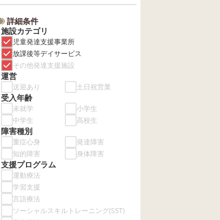
詳細条件
施設カテゴリ
児童発達支援事業所
放課後等デイサービス
その他発達支援施設
運営
送迎あり
土日祝営業
受入年齢
未就学
小学生
中学生
高校生
障害種別
重症心身
発達障害
知的障害
身体障害
支援プログラム
運動療法
学習支援
言語療法
ソーシャルスキルトレーニング(SST)