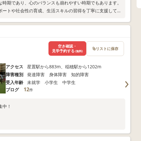
な時期であり、心のバランスも崩れやすい時期でもあります。
ポートや社会性の育成、生活スキルの習得を丁寧に支援してい
空き確認・
リストに保存
見学予約する
(無料)
アクセス
星置駅から883m、稲穂駅から1202m
障害種別
発達障害 身体障害 知的障害
受入年齢
未就学 小学生 中学生
12
ブログ
件
集中！