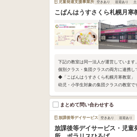
児童発達支援事業所
空きあり
送迎あり
土
こぱんはうすさくら札幌月寒
下記の教室は同一法人が運営しています
個別クラス・集団クラスの両方に連携し
◆「こぱんはうすさくら札幌月寒教室」
幼児・小学生対象の集団クラスの教室で
◆「てらぴあぽけっと 札幌福住教室」
幼児対象の個別クラスの教室です。
まとめて問い合わせする
放課後等デイサービス
空きあり
送迎あり
放課後等デイサービス・児童
所 ポラリスひろば