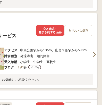
方
空き確認・
リストに保存
見学予約する
(無料)
サービス
アクセス
中島公園駅から136m、山鼻９条駅から548m
障害種別
発達障害 知的障害
受入年齢
小学生 中学生 高校生
191
ブログ
件
ブログup
、お気軽にご相談ください。
日祝営業