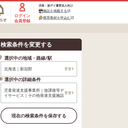
児発・放デイ運営法人向け
施設を掲載する
open_in_new
ログイン
療育教材を申込む
open_in_new
会員登録
検索条件を変更する
選択中の地域・路線/駅
北海道｜新冠郡
変更
選択中の詳細条件
児童発達支援事業所｜放課後等デ
変更
イサービス｜その他発達支援施設
現在の検索条件を保存する