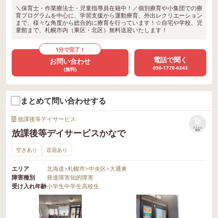
＼保育士・作業療法士・児童指導員在籍中！／個別療育や小集団での療
育プログラムを中心に、学習支援から運動療育、外出レクリエーション
まで、様々な角度から総合的に療育を行っています！☆自宅や学校、児
童館まで、札幌市内（東区・北区）無料送迎いたします！
1分で完了！
電話で聞く
お問い合わせ
050-1720-6343
(無料)
まとめて問い合わせする
放課後等デイサービス
リストに
放課後等デイサービスかなで
保存
空きあり
送迎あり
エリア
北海道
>
札幌市
>
中央区
>
大通東
障害種別
発達障害
知的障害
受け入れ年齢
小学生
中学生
高校生