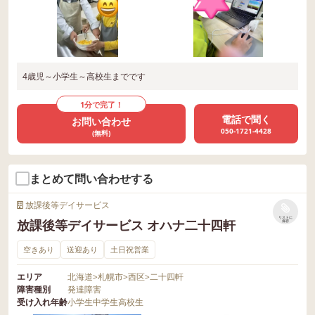
4歳児～小学生～高校生までです
1分で完了！
電話で聞く
お問い合わせ
050-1721-4428
(無料)
まとめて問い合わせする
放課後等デイサービス
リストに
放課後等デイサービス オハナ二十四軒
保存
空きあり
送迎あり
土日祝営業
エリア
北海道
>
札幌市
>
西区
>
二十四軒
障害種別
発達障害
受け入れ年齢
小学生
中学生
高校生