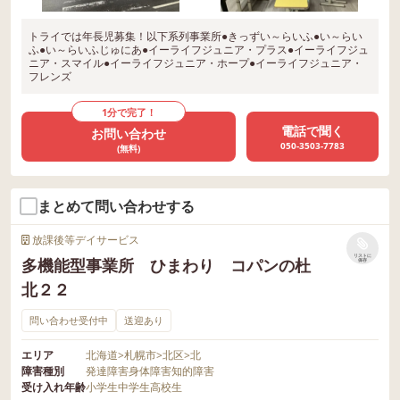
トライでは年長児募集！以下系列事業所●きっずい～らいふ●い～らい
ふ●い～らいふじゅにあ●イーライフジュニア・プラス●イーライフジュ
ニア・スマイル●イーライフジュニア・ホープ●イーライフジュニア・
フレンズ
1分で完了！
電話で聞く
お問い合わせ
050-3503-7783
(無料)
まとめて問い合わせする
放課後等デイサービス
リストに
多機能型事業所 ひまわり コパンの杜
保存
北２２
問い合わせ受付中
送迎あり
エリア
北海道
>
札幌市
>
北区
>
北
障害種別
発達障害
身体障害
知的障害
受け入れ年齢
小学生
中学生
高校生