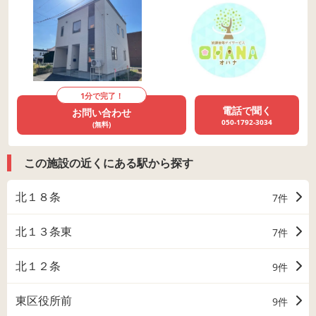
1分で完了！
電話で聞く
お問い合わせ
050-1792-3034
(無料)
この施設の近くにある駅から探す
北１８条
7件
北１３条東
7件
北１２条
9件
東区役所前
9件