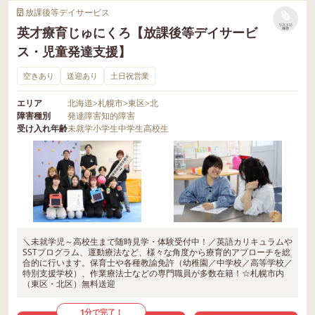
放課後等デイサービス
リストに
英才療育じゅにくろ【放課後等デイサービ
保存
ス・児童発達支援】
空きあり
送迎あり
土日祝営業
エリア
北海道
>
札幌市
>
東区
>
北
障害種別
発達障害
知的障害
受け入れ年齢
未就学
小学生
中学生
高校生
＼未就学児～高校生まで随時見学・体験受付中！／英語カリキュラムや
SSTプログラム、運動療法など、様々な角度から療育的アプローチを総
合的に行います。保育士や各種教諭免許（幼稚園／中学校／高等学校／
特別支援学校）、作業療法士などの専門職員が多数在籍！☆札幌市内
（東区・北区）無料送迎
1分で完了！