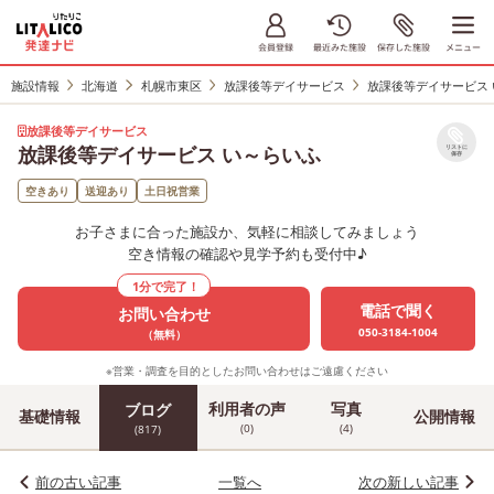
施設情報
北海道
札幌市東区
放課後等デイサービス
放課後等デイサービス
放課後等デイサービス
放課後等デイサービス い～らいふ
リストに
保存
空きあり
送迎あり
土日祝営業
お子さまに合った施設か、気軽に相談してみましょう
空き情報の確認や見学予約も受付中♪
1分で完了！
電話で聞く
お問い合わせ
050-3184-1004
（無料）
※営業・調査を目的としたお問い合わせはご遠慮ください
利用者の声
写真
ブログ
基礎情報
公開情報
(0)
(4)
(817)
前の古い記事
一覧へ
次の新しい記事