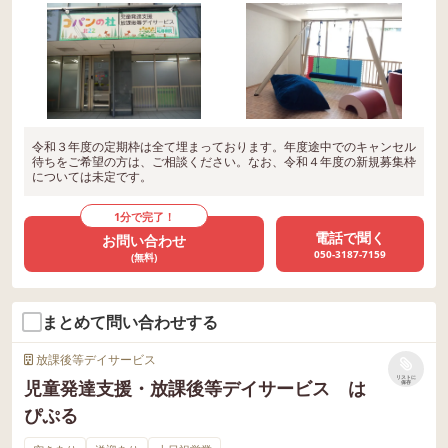
令和３年度の定期枠は全て埋まっております。年度途中でのキャンセル
待ちをご希望の方は、ご相談ください。なお、令和４年度の新規募集枠
については未定です。
1分で完了！
電話で聞く
お問い合わせ
050-3187-7159
(無料)
まとめて問い合わせする
放課後等デイサービス
リストに
児童発達支援・放課後等デイサービス は
保存
ぴぷる