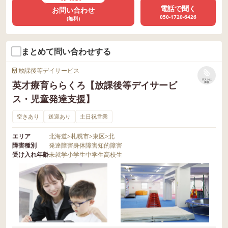
電話で聞く
お問い合わせ
050-1720-6426
(無料)
まとめて問い合わせする
放課後等デイサービス
リストに
英才療育ららくろ【放課後等デイサービ
保存
ス・児童発達支援】
空きあり
送迎あり
土日祝営業
エリア
北海道
>
札幌市
>
東区
>
北
障害種別
発達障害
身体障害
知的障害
受け入れ年齢
未就学
小学生
中学生
高校生