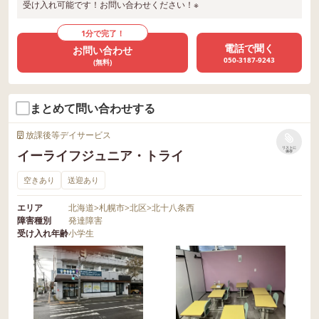
受け入れ可能です！お問い合わせください！※
1分で完了！
電話で聞く
お問い合わせ
050-3187-9243
(無料)
まとめて問い合わせする
放課後等デイサービス
リストに
イーライフジュニア・トライ
保存
空きあり
送迎あり
エリア
北海道
>
札幌市
>
北区
>
北十八条西
障害種別
発達障害
受け入れ年齢
小学生