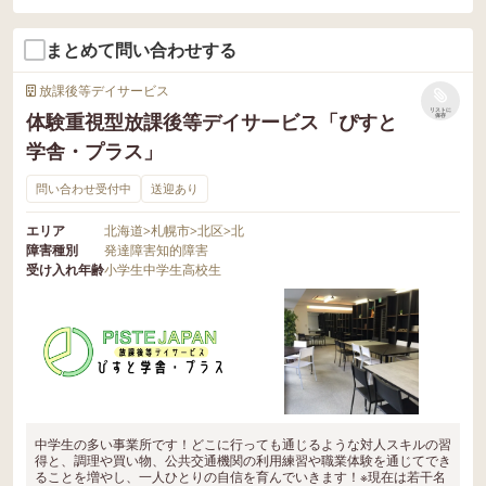
まとめて問い合わせする
放課後等デイサービス
リストに
体験重視型放課後等デイサービス「ぴすと
保存
学舎・プラス」
問い合わせ受付中
送迎あり
エリア
北海道
>
札幌市
>
北区
>
北
障害種別
発達障害
知的障害
受け入れ年齢
小学生
中学生
高校生
中学生の多い事業所です！どこに行っても通じるような対人スキルの習
得と、調理や買い物、公共交通機関の利用練習や職業体験を通じてでき
ることを増やし、一人ひとりの自信を育んでいきます！※現在は若干名