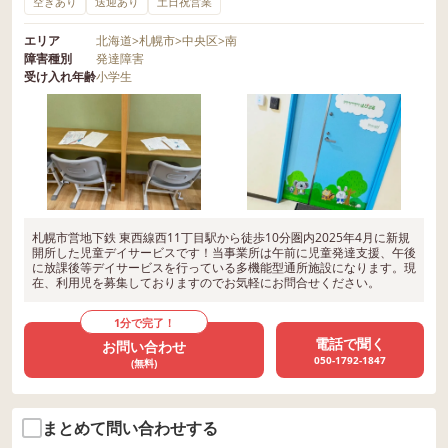
空きあり
送迎あり
土日祝営業
エリア
北海道
>
札幌市
>
中央区
>
南
障害種別
発達障害
受け入れ年齢
小学生
札幌市営地下鉄 東西線西11丁目駅から徒歩10分圏内2025年4月に新規
開所した児童デイサービスです！当事業所は午前に児童発達支援、午後
に放課後等デイサービスを行っている多機能型通所施設になります。現
在、利用児を募集しておりますのでお気軽にお問合せください。
1分で完了！
電話で聞く
お問い合わせ
050-1792-1847
(無料)
まとめて問い合わせする