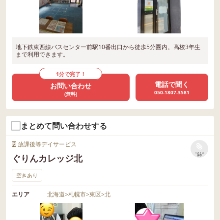
地下鉄東西線バスセンター前駅10番出口から徒歩5分圏内。高校3年生
まで利用できます。
1分で完了！
電話で聞く
お問い合わせ
050-1807-3581
(無料)
まとめて問い合わせする
放課後等デイサービス
リストに
ぐりんカレッジ北
保存
空きあり
エリア
北海道
>
札幌市
>
東区
>
北