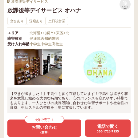
放課後等デイサービス
リストに
放課後等デイサービス オハナ
保存
空きあり
送迎あり
土日祝営業
エリア
北海道
>
札幌市
>
東区
>
北
障害種別
発達障害
知的障害
受け入れ年齢
小学生
中学生
高校生
【空きが出ました！】中高生も多く在籍しています！中高生は進学や将
来を意識し始める大切な時期であり、心のバランスも崩れやすい時期で
もあります。一人ひとりの成長段階に合わせた学習サポートや社会性の
育成、生活スキルの習得を丁寧に支援しています。
1分で完了！
電話で聞く
お問い合わせ
050-1726-7155
(無料)