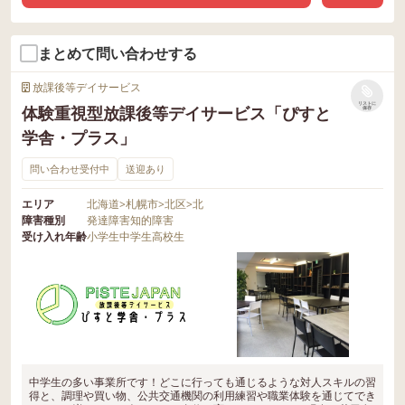
まとめて問い合わせする
放課後等デイサービス
リストに
体験重視型放課後等デイサービス「ぴすと
保存
学舎・プラス」
問い合わせ受付中
送迎あり
エリア
北海道
>
札幌市
>
北区
>
北
障害種別
発達障害
知的障害
受け入れ年齢
小学生
中学生
高校生
中学生の多い事業所です！どこに行っても通じるような対人スキルの習
得と、調理や買い物、公共交通機関の利用練習や職業体験を通じてでき