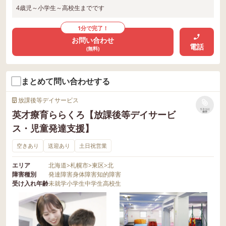
4歳児～小学生～高校生までです
1分で完了！
お問い合わせ
電話
(無料)
まとめて問い合わせする
放課後等デイサービス
リストに
英才療育ららくろ【放課後等デイサービ
保存
ス・児童発達支援】
空きあり
送迎あり
土日祝営業
エリア
北海道
>
札幌市
>
東区
>
北
障害種別
発達障害
身体障害
知的障害
受け入れ年齢
未就学
小学生
中学生
高校生