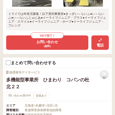
トライでは年長児募集！以下系列事業所●きっずい～らいふ●い～らい
ふ●い～らいふじゅにあ●イーライフジュニア・プラス●イーライフジュ
ニア・スマイル●イーライフジュニア・ホープ●イーライフジュニア・
フレンズ
1分で完了！
お問い合わせ
電話
(無料)
まとめて問い合わせする
放課後等デイサービス
リストに
多機能型事業所 ひまわり コパンの杜
保存
北２２
問い合わせ受付中
送迎あり
エリア
北海道
>
札幌市
>
北区
>
北
障害種別
発達障害
身体障害
知的障害
受け入れ年齢
小学生
中学生
高校生