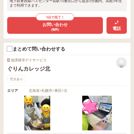
地下鉄東西線バスセンター前駅10番出口から徒歩5分圏内。高校3年生
まで利用できます。
1分で完了！
お問い合わせ
電話
(無料)
まとめて問い合わせする
放課後等デイサービス
リストに
ぐりんカレッジ北
保存
空きあり
エリア
北海道
>
札幌市
>
東区
>
北