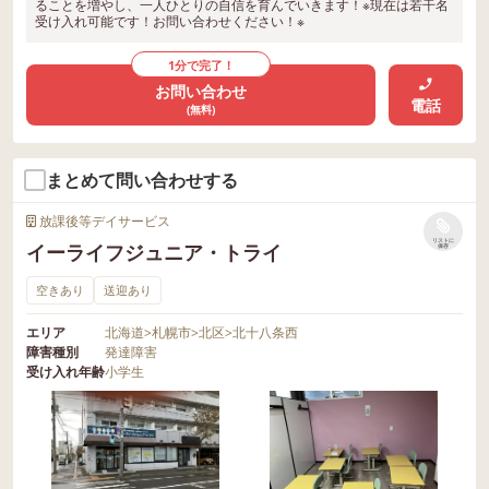
ることを増やし、一人ひとりの自信を育んでいきます！※現在は若干名
受け入れ可能です！お問い合わせください！※
1分で完了！
お問い合わせ
電話
(無料)
まとめて問い合わせする
放課後等デイサービス
リストに
イーライフジュニア・トライ
保存
空きあり
送迎あり
エリア
北海道
>
札幌市
>
北区
>
北十八条西
障害種別
発達障害
受け入れ年齢
小学生