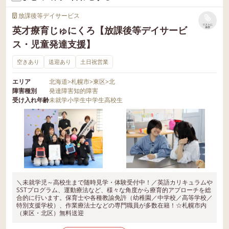
放課後等デイサービス
リストに
英才療育じゅにくろ【放課後等デイサービ
保存
ス・児童発達支援】
空きあり
送迎あり
土日祝営業
エリア
北海道
>
札幌市
>
東区
>
北
障害種別
発達障害
知的障害
受け入れ年齢
未就学
小学生
中学生
高校生
＼未就学児～高校生まで随時見学・体験受付中！／英語カリキュラムや
SSTプログラム、運動療法など、様々な角度から療育的アプローチを総
合的に行います。保育士や各種教諭免許（幼稚園／中学校／高等学校／
特別支援学校）、作業療法士などの専門職員が多数在籍！☆札幌市内
（東区・北区）無料送迎