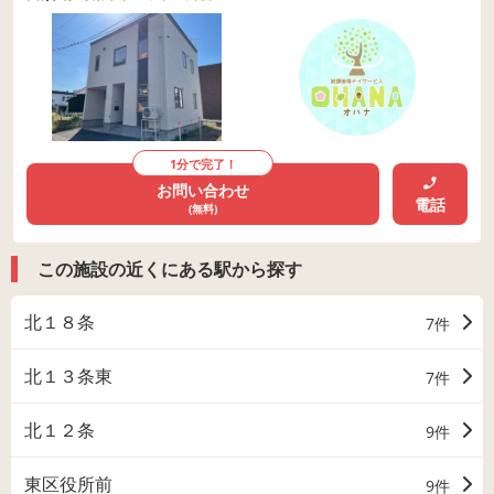
1分で完了！
お問い合わせ
電話
(無料)
この施設の近くにある駅から探す
北１８条
7件
北１３条東
7件
北１２条
9件
東区役所前
9件