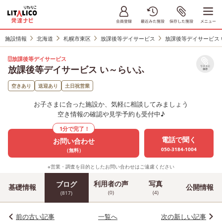
施設情報
北海道
札幌市東区
放課後等デイサービス
放課後等デイサービス
放課後等デイサービス
放課後等デイサービス い～らいふ
リストに
保存
空きあり
送迎あり
土日祝営業
お子さまに合った施設か、気軽に相談してみましょう
空き情報の確認や見学予約も受付中♪
1分で完了！
電話で聞く
お問い合わせ
050-3184-1004
（無料）
※営業・調査を目的としたお問い合わせはご遠慮ください
利用者の声
写真
ブログ
基礎情報
公開情報
(0)
(4)
(817)
前の古い記事
一覧へ
次の新しい記事