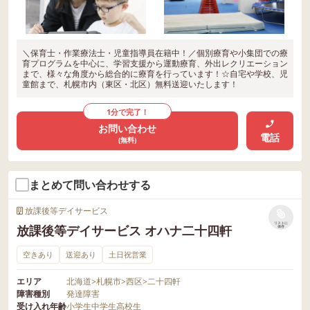
＼保育士・作業療法士・児童指導員在籍中！／個別療育や小集団での療
育プログラムを中心に、学習支援から運動療育、外出レクリエーション
まで、様々な角度から総合的に療育を行っています！☆自宅や学校、児
童館まで、札幌市内（東区・北区）無料送迎いたします！
1分で完了！
お問い合わせ
電話
(無料)
まとめて問い合わせする
放課後等デイサービス
リストに
放課後等デイサービス オハナ二十四軒
保存
空きあり
送迎あり
土日祝営業
エリア
北海道
>
札幌市
>
西区
>
二十四軒
障害種別
発達障害
受け入れ年齢
小学生
中学生
高校生