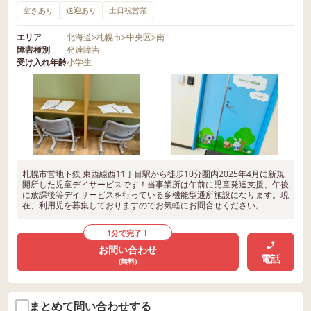
空きあり
送迎あり
土日祝営業
エリア
北海道
>
札幌市
>
中央区
>
南
障害種別
発達障害
受け入れ年齢
小学生
札幌市営地下鉄 東西線西11丁目駅から徒歩10分圏内2025年4月に新規
開所した児童デイサービスです！当事業所は午前に児童発達支援、午後
に放課後等デイサービスを行っている多機能型通所施設になります。現
在、利用児を募集しておりますのでお気軽にお問合せください。
1分で完了！
お問い合わせ
電話
(無料)
まとめて問い合わせする