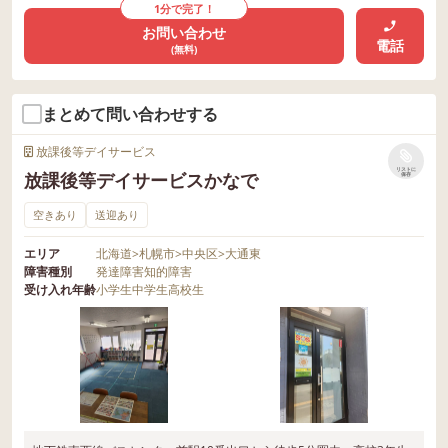
1分で完了！
お問い合わせ
電話
(無料)
まとめて問い合わせする
放課後等デイサービス
リストに
放課後等デイサービスかなで
保存
空きあり
送迎あり
エリア
北海道
>
札幌市
>
中央区
>
大通東
障害種別
発達障害
知的障害
受け入れ年齢
小学生
中学生
高校生