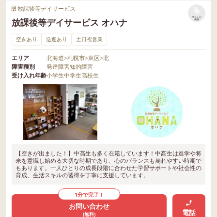
放課後等デイサービス
リストに
放課後等デイサービス オハナ
保存
空きあり
送迎あり
土日祝営業
エリア
北海道
>
札幌市
>
東区
>
北
障害種別
発達障害
知的障害
受け入れ年齢
小学生
中学生
高校生
【空きが出ました！】中高生も多く在籍しています！中高生は進学や将
来を意識し始める大切な時期であり、心のバランスも崩れやすい時期で
もあります。一人ひとりの成長段階に合わせた学習サポートや社会性の
育成、生活スキルの習得を丁寧に支援しています。
1分で完了！
お問い合わせ
電話
(無料)