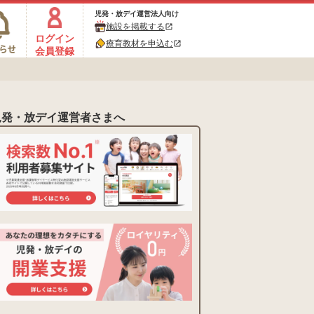
児発・放デイ運営法人向け
施設を掲載する
open_in_new
ログイン
療育教材を申込む
open_in_new
会員登録
児発・放デイ運営者さまへ