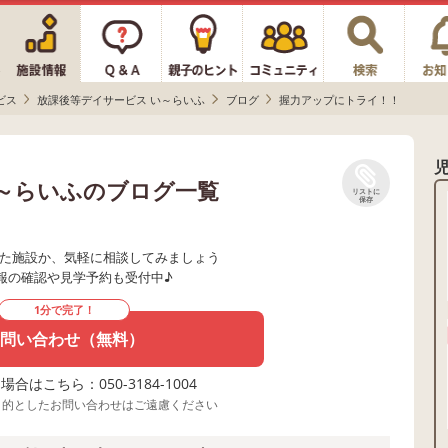
ビス
放課後等デイサービス い～らいふ
ブログ
握力アップにトライ！！
い～らいふのブログ一覧
リストに
保存
た施設か、気軽に相談してみましょう
報の確認や見学予約も受付中♪
1分で完了！
問い合わせ（無料）
合はこちら：050-3184-1004
目的としたお問い合わせはご遠慮ください