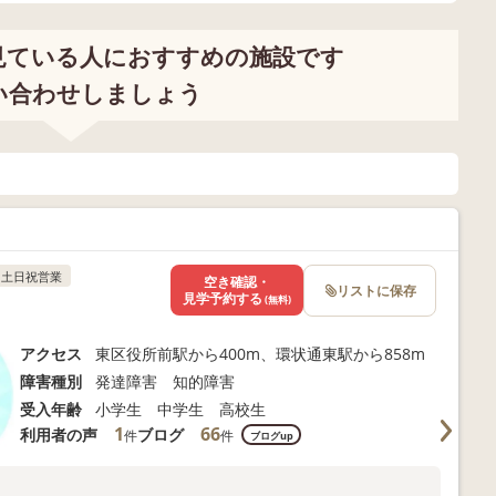
見ている人におすすめの施設です
い合わせしましょう
土日祝営業
空き確認・
リストに保存
見学予約する
(無料)
アクセス
東区役所前駅から400m、環状通東駅から858m
障害種別
発達障害 知的障害
受入年齢
小学生 中学生 高校生
1
66
利用者の声
ブログ
件
件
ブログup