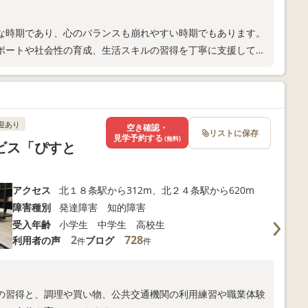
な時期であり、心のバランスも崩れやすい時期でもあります。
ポートや社会性の育成、生活スキルの習得を丁寧に支援してい
迎あり
空き確認・
リストに保存
見学予約する
(無料)
ビス「ぴすと
アクセス
北１８条駅から312m、北２４条駅から620m
障害種別
発達障害 知的障害
受入年齢
小学生 中学生 高校生
2
728
利用者の声
ブログ
件
件
の習得と、調理や買い物、公共交通機関の利用練習や職業体験