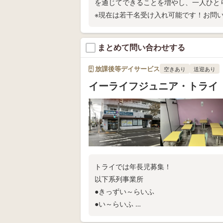
を通じてできることを増やし、一人ひと
※現在は若干名受け入れ可能です！お問い
まとめて問い合わせする
放課後等デイサービス
空きあり
送迎あり
イーライフジュニア・トライ
トライでは年長児募集！
以下系列事業所
●きっずい～らいふ
●い～らいふ
●い～らいふじゅにあ