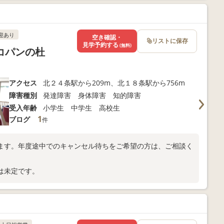
迎あり
空き確認・
リストに保存
見学予約する
(無料)
 コパンの杜
アクセス
北２４条駅から209m、北１８条駅から756m
障害種別
発達障害 身体障害 知的障害
受入年齢
小学生 中学生 高校生
1
ブログ
件
ます。年度途中でのキャンセル待ちをご希望の方は、ご相談く
は未定です。