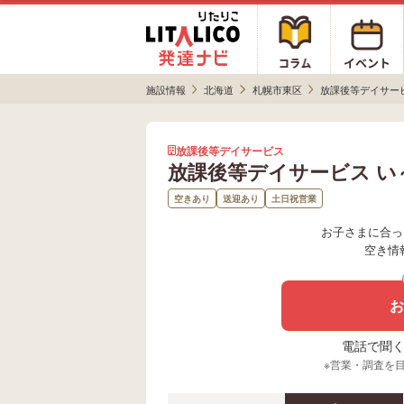
施設情報
北海道
札幌市東区
放課後等デイサー
放課後等デイサービス
放課後等デイサービス 
空きあり
送迎あり
土日祝営業
お子さまに合っ
空き情
お
電話で聞く場
※営業・調査を