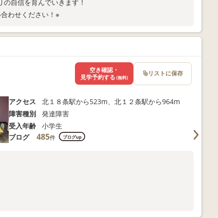
りの自信を育んでいきます！
合わせください！※
空き確認・
リストに保存
見学予約する
(無料)
アクセス
北１８条駅から523m、北１２条駅から964m
障害種別
発達障害
受入年齢
小学生
485
ブログ
件
ブログup