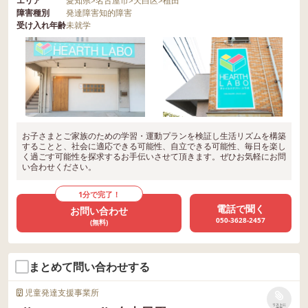
エリア
愛知県
>
名古屋市
>
天白区
>
植田
障害種別
発達障害
知的障害
受け入れ年齢
未就学
お子さまとご家族のための学習・運動プランを検証し生活リズムを構築
することと、社会に適応できる可能性、自立できる可能性、毎日を楽し
く過ごす可能性を探求するお手伝いさせて頂きます。ぜひお気軽にお問
い合わせください。
1分で完了！
電話で聞く
お問い合わせ
050-3628-2457
(無料)
まとめて問い合わせする
児童発達支援事業所
リストに
保存