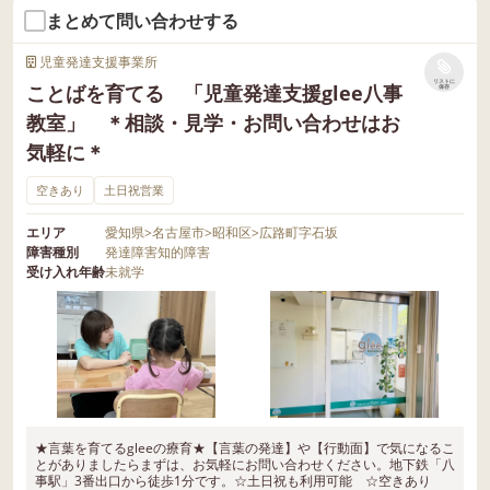
まとめて問い合わせする
児童発達支援事業所
リストに
ことばを育てる 「児童発達支援glee八事
保存
教室」 ＊相談・見学・お問い合わせはお
気軽に＊
空きあり
土日祝営業
エリア
愛知県
>
名古屋市
>
昭和区
>
広路町字石坂
障害種別
発達障害
知的障害
受け入れ年齢
未就学
★言葉を育てるgleeの療育★【言葉の発達】や【行動面】で気になるこ
とがありましたらまずは、お気軽にお問い合わせください。地下鉄「八
事駅」3番出口から徒歩1分です。☆土日祝も利用可能 ☆空きあり