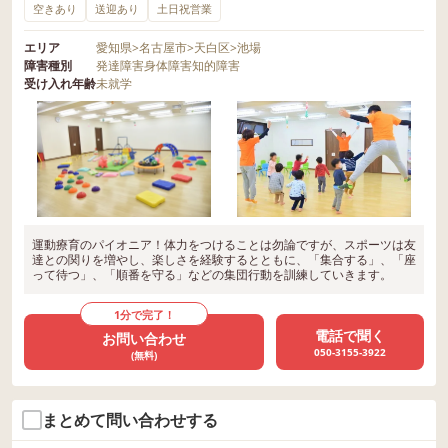
空きあり
送迎あり
土日祝営業
エリア
愛知県
>
名古屋市
>
天白区
>
池場
障害種別
発達障害
身体障害
知的障害
受け入れ年齢
未就学
運動療育のパイオニア！体力をつけることは勿論ですが、スポーツは友
達との関りを増やし、楽しさを経験するとともに、「集合する」、「座
って待つ」、「順番を守る」などの集団行動を訓練していきます。
1分で完了！
電話で聞く
お問い合わせ
050-3155-3922
(無料)
まとめて問い合わせする