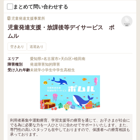
まとめて問い合わせする
児童発達支援事業所
リストに
児童発達支援・放課後等デイサービス ポ
保存
ムル
空きあり
送迎あり
エリア
愛知県
>
名古屋市
>
天白区
>
植田南
障害種別
発達障害
知的障害
受け入れ年齢
未就学
小学生
中学生
高校生
利用者募集中運動療育、学習支援等の療育を通じて、お子さまが社会に
でる為に必要な力を一人ひとりに合わせてサポートいたします。また、
専門性の高いスタッフも在中しておりますので、保護者への療育相談も
承っております。