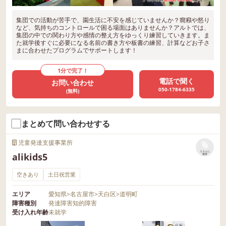
集団での活動が苦手で、園生活に不安を感じていませんか？癇癪や怒り
など、気持ちのコントロールで困る場面はありませんか？アルトでは、
集団の中での関わり方や感情の整え方をゆっくり練習していきます。ま
た就学後すぐに必要になる名前の書き方や板書の練習、計算などお子さ
まに合わせたプログラムでサポートします！
1分で完了！
電話で聞く
お問い合わせ
050-1784-6335
(無料)
まとめて問い合わせする
児童発達支援事業所
リストに
alikids5
保存
空きあり
土日祝営業
エリア
愛知県
>
名古屋市
>
天白区
>
道明町
障害種別
発達障害
知的障害
受け入れ年齢
未就学