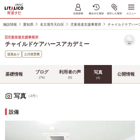
施設情報
愛知県
名古屋市天白区
児童発達支援事業所
チャイルドケアハー
児童発達支援事業所
チャイルドケアハースアカデミー
リストに
保存
送迎あり
土日祝営業
ブログ
利用者の声
写真
基礎情報
公開情報
(76)
(0)
(4)
写真
（4件）
設備