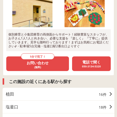
個別療育と小集団療育の両側面からサポート！経験豊富なスタッフが、
お子さん1人1人と向き合い、必要な支援を 『楽しく』 『丁寧に』提供
していきます。見学も随時行っております！まずはお気軽にお電話くだ
さい♪・駐車場5台完備・塩釜口駅2番出口よりすぐ
1分で完了！
電話で聞く
お問い合わせ
050-3134-5320
(無料)
この施設の近くにある駅から探す
植田
16件
塩釜口
18件