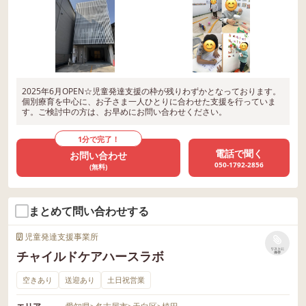
2025年6月OPEN☆児童発達支援の枠が残りわずかとなっております。
個別療育を中心に、お子さま一人ひとりに合わせた支援を行っていま
す。ご検討中の方は、お早めにお問い合わせください。
1分で完了！
電話で聞く
お問い合わせ
050-1792-2856
(無料)
まとめて問い合わせする
児童発達支援事業所
リストに
チャイルドケアハースラボ
保存
空きあり
送迎あり
土日祝営業