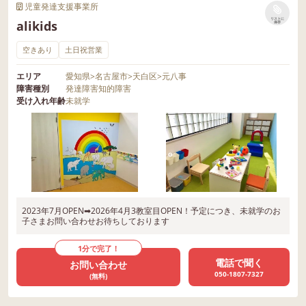
児童発達支援事業所
リストに
alikids
保存
空きあり
土日祝営業
エリア
愛知県
>
名古屋市
>
天白区
>
元八事
障害種別
発達障害
知的障害
受け入れ年齢
未就学
2023年7月OPEN➡2026年4月3教室目OPEN！予定につき、未就学のお
子さまお問い合わせお待ちしております
1分で完了！
電話で聞く
お問い合わせ
050-1807-7327
(無料)