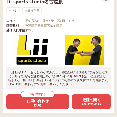
Lii sports studio名古屋原
空きあり
土日祝営業
エリア
愛知県
>
名古屋市
>
天白区
>
原一丁目
障害種別
発達障害
身体障害
知的障害
受け入れ年齢
未就学
「運動がすき、もっとやってみたい」神経型の”伸び盛り”である幼児期
に、リィで良質な運動機会を。◎2026年04月OPEN予定！◎原駅より
徒歩1分 植田駅より徒歩12分◎現在ご利用の相談受付中！お電話また
はWEB問い合わせにてお問い合わせください。
1分で完了！
電話で聞く
お問い合わせ
050-1793-9219
(無料)