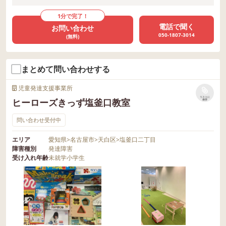
1分で完了！
電話で聞く
お問い合わせ
050-1807-3014
(無料)
まとめて問い合わせする
児童発達支援事業所
リストに
ヒーローズきっず塩釜口教室
保存
問い合わせ受付中
エリア
愛知県
>
名古屋市
>
天白区
>
塩釜口二丁目
障害種別
発達障害
受け入れ年齢
未就学
小学生