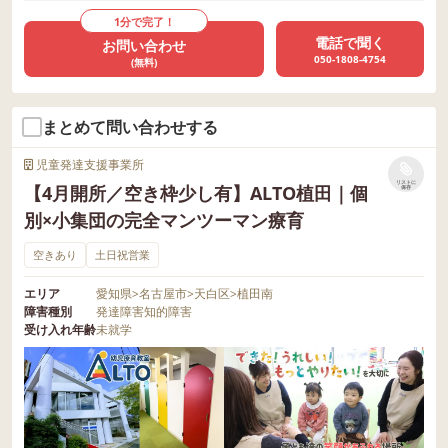
1分で完了！
電話で聞く
お問い合わせ
050-1808-4754
(無料)
まとめて問い合わせする
児童発達支援事業所
リストに
【4月開所／空き枠少し有】ALTO植田｜個
保存
別×小集団の完全マンツーマン療育
空きあり
土日祝営業
エリア
愛知県
>
名古屋市
>
天白区
>
植田南
障害種別
発達障害
知的障害
受け入れ年齢
未就学