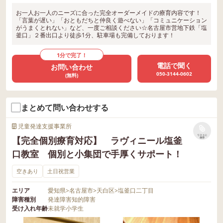
お一人お一人のニーズに合った完全オーダーメイドの療育内容です！
「言葉が遅い」「おともだちと仲良く遊べない」「コミュニケーション
がうまくとれない」など、一度ご相談ください☆名古屋市営地下鉄「塩
釜口」２番出口より徒歩1分、駐車場も完備しております！
1分で完了！
電話で聞く
お問い合わせ
050-3144-0602
(無料)
まとめて問い合わせする
児童発達支援事業所
リストに
【完全個別療育対応】 ラヴィニール塩釜
保存
口教室 個別と小集団で手厚くサポート！
空きあり
土日祝営業
エリア
愛知県
>
名古屋市
>
天白区
>
塩釜口二丁目
障害種別
発達障害
知的障害
受け入れ年齢
未就学
小学生