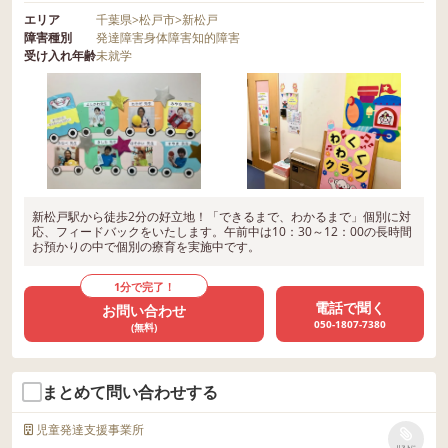
エリア
千葉県
>
松戸市
>
新松戸
障害種別
発達障害
身体障害
知的障害
受け入れ年齢
未就学
新松戸駅から徒歩2分の好立地！「できるまで、わかるまで」個別に対
応、フィードバックをいたします。午前中は10：30～12：00の長時間
お預かりの中で個別の療育を実施中です。
1分で完了！
電話で聞く
お問い合わせ
050-1807-7380
(無料)
まとめて問い合わせする
児童発達支援事業所
リストに