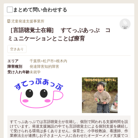
まとめて問い合わせする
児童発達支援事業所
リストに
［言語聴覚士在籍] すてっぷあっぷ コ
保存
ミュニケーションとことば療育
空きあり
エリア
千葉県
>
松戸市
>
根木内
障害種別
発達障害
知的障害
受け入れ年齢
未就学
すてっぷあっぷでは言語聴覚士が在籍し、個別で関われる支援時間を設
けています。発達支援施設の中でも言語聴覚士による個別支援を継続し
て受けられる環境は多くありません。保育士、小学校教諭、看護師、作
業療法士が連携しお子さま一人一人に合わせたオーダーメイド支援でコ