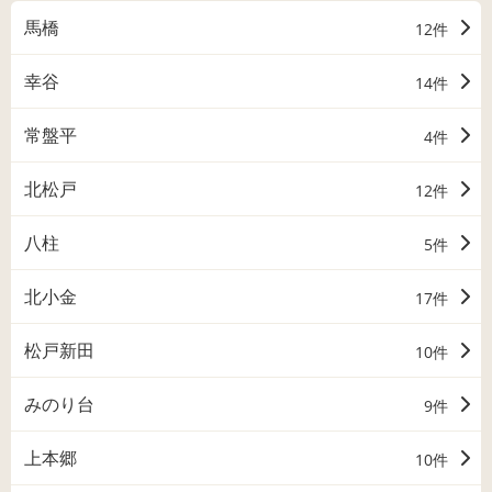
馬橋
12件
幸谷
14件
常盤平
4件
北松戸
12件
八柱
5件
北小金
17件
松戸新田
10件
みのり台
9件
上本郷
10件