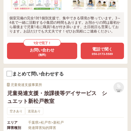
個室完備の完全1対1個別支援で、集中できる環境が整っています。3～
4名で一緒に活動する小集団の時間もあります。お預かりの間は最初か
ら最後まで児童1名に職員1名が付き添います。土日祝日も営業してお
ります。お話だけでも大丈夫です！ぜひお気軽にご連絡ください。
1分で完了！
電話で聞く
お問い合わせ
050-3173-5589
(無料)
まとめて問い合わせする
児童発達支援事業所
リストに
児童発達支援・放課後等デイサービス シ
保存
ュエット新松戸教室
空きあり
送迎あり
エリア
千葉県
>
松戸市
>
新松戸
障害種別
発達障害
知的障害