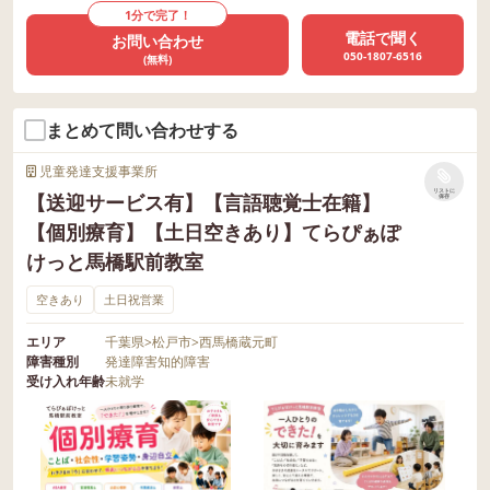
1分で完了！
電話で聞く
お問い合わせ
050-1807-6516
(無料)
まとめて問い合わせする
児童発達支援事業所
リストに
【送迎サービス有】【言語聴覚士在籍】
保存
【個別療育】【土日空きあり】てらぴぁぽ
けっと馬橋駅前教室
空きあり
土日祝営業
エリア
千葉県
>
松戸市
>
西馬橋蔵元町
障害種別
発達障害
知的障害
受け入れ年齢
未就学