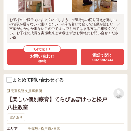
お子様のご様子で✅すぐ泣いてしまう ✅気持ちの切り替えが難しい
✅指示が通らない・通りにくい ✅落ち着いて座って活動が難しい ✅
言葉がなかなか出ないこの中で１つでも当てはまる方はご相談くださ
い。お子様の成長を実感出来ます😀まずはお気軽にお問い合せくださ
い☎️
1分で完了！
電話で聞く
お問い合わせ
050-1808-5744
(無料)
まとめて問い合わせする
児童発達支援事業所
リストに
【楽しい個別療育】てらぴぁぽけっと松戸
保存
八柱教室
空きあり
エリア
千葉県
>
松戸市
>
日暮