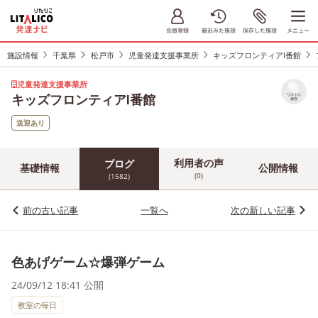
施設情報
千葉県
松戸市
児童発達支援事業所
キッズフロンティアⅠ番館
児童発達支援事業所
キッズフロンティアⅠ番館
リストに
保存
送迎あり
利用者の声
ブログ
基礎情報
公開情報
(0)
(1582)
前の古い記事
一覧へ
次の新しい記事
色あげゲーム☆爆弾ゲーム
24/09/12 18:41 公開
教室の毎日