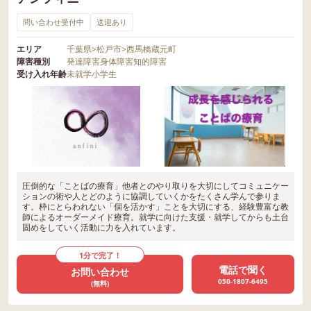
問い合わせ受付中
送迎あり
エリア
千葉県
>
松戸市
>
西馬橋蔵元町
障害種別
発達障害
身体障害
知的障害
受け入れ年齢
未就学
小学生
圧倒的な「ことばの療育」他者とのやり取りを大切にしてコミュニケー
ションの術や人とどのように協調していくかをたくさん学んで参りま
す。枠にとらわれない「個を活かす」ことを大切にする、経験豊富な教
師によるオーダーメイド療育。就学に向けた支援・就学してからも土台
固めをしていく活動に力を入れています。
1分で完了！
電話で聞く
お問い合わせ
050-1807-6495
(無料)