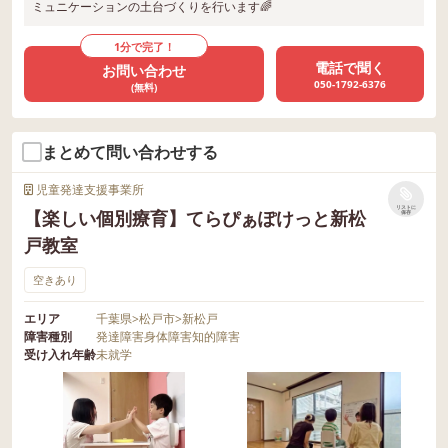
ミュニケーションの土台づくりを行います🌈
1分で完了！
電話で聞く
お問い合わせ
050-1792-6376
(無料)
まとめて問い合わせする
児童発達支援事業所
リストに
【楽しい個別療育】てらぴぁぽけっと新松
保存
戸教室
空きあり
エリア
千葉県
>
松戸市
>
新松戸
障害種別
発達障害
身体障害
知的障害
受け入れ年齢
未就学