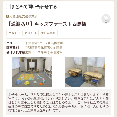
まとめて問い合わせする
児童発達支援事業所
リストに
【送迎あり】キッズファースト西馬橋
保存
空きあり
送迎あり
土日祝営業
エリア
千葉県
>
松戸市
>
西馬橋幸町
障害種別
発達障害
身体障害
知的障害
受け入れ年齢
未就学
小学生
中学生
高校生
お子様お一人おひとりでは得意なことや苦手なことは異なります。当教
室では、お子様や親御様とじっくり話し合い、得意なことはどんどん伸
ばし少し苦手だなと感じることは楽しめるよう、これから社会での集団
生活の中で自立できるためには何が必要かを考え、お子様一人ひとりの
特性に合わせた療育支援を行います。