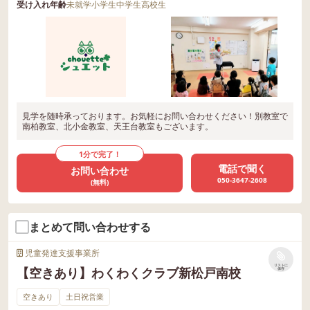
受け入れ年齢
未就学
小学生
中学生
高校生
見学を随時承っております。お気軽にお問い合わせください！別教室で
南柏教室、北小金教室、天王台教室もございます。
1分で完了！
電話で聞く
お問い合わせ
050-3647-2608
(無料)
まとめて問い合わせする
児童発達支援事業所
リストに
【空きあり】わくわくクラブ新松戸南校
保存
空きあり
土日祝営業