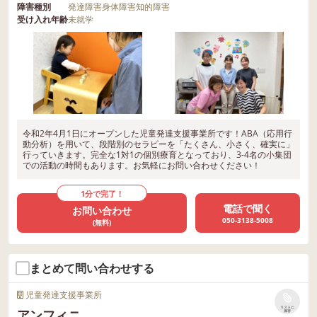
障害種別
発達障害
身体障害
知的障害
受け入れ年齢
未就学
令和2年4月1日にオープンした児童発達支援事業所です！ABA（応用行
動分析）を用いて、段階別のセラピーを「たくさん、小さく、確実に」
行っていきます。完全な1対1の個別療育となっており、3-4名の小集団
での活動の時間もあります。お気軽にお問い合わせください！
1分で完了！
電話で聞く
お問い合わせ
050-3138-5008
(無料)
まとめて問い合わせする
児童発達支援事業所
リストに
アンフィニ
保存