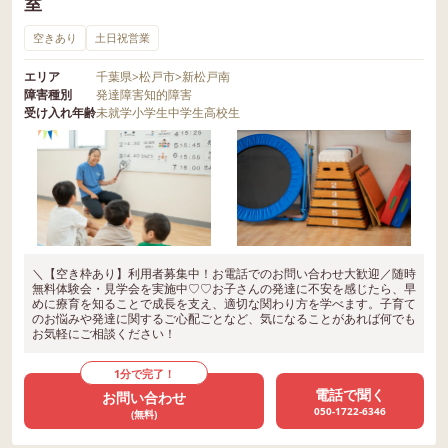
室
空きあり
土日祝営業
エリア
千葉県
>
松戸市
>
新松戸南
障害種別
発達障害
知的障害
受け入れ年齢
未就学
小学生
中学生
高校生
＼【空き枠あり】利用者募集中！お電話でのお問い合わせ大歓迎／随時
無料体験会・見学会を実施中♡♡お子さんの発達に不安を感じたら、早
めに療育を知ることで成長を支え、適切な関わり方を学べます。子育て
のお悩みや発達に関するご心配ごとなど、気になることがあれば何でも
お気軽にご相談ください！
1分で完了！
電話で聞く
お問い合わせ
050-1722-6346
(無料)