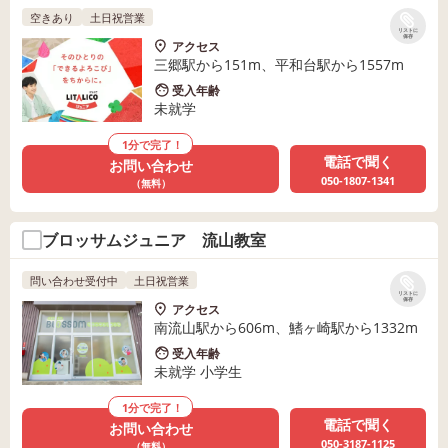
空きあり
土日祝営業
リストに
保存
アクセス
三郷駅から151m、平和台駅から1557m
受入年齢
未就学
1分で完了！
電話で聞く
お問い合わせ
050-1807-1341
（無料）
ブロッサムジュニア 流山教室
問い合わせ受付中
土日祝営業
リストに
保存
アクセス
南流山駅から606m、鰭ヶ崎駅から1332m
受入年齢
未就学 小学生
1分で完了！
電話で聞く
お問い合わせ
050-3187-1125
（無料）