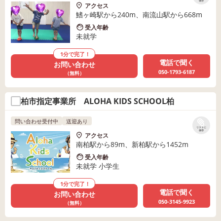
保存
アクセス
鰭ヶ崎駅から240m、南流山駅から668m
受入年齢
未就学
1分で完了！
電話で聞く
お問い合わせ
050-1793-6187
（無料）
柏市指定事業所 ALOHA KIDS SCHOOL柏
問い合わせ受付中
送迎あり
リストに
保存
アクセス
南柏駅から89m、新柏駅から1452m
受入年齢
未就学 小学生
1分で完了！
電話で聞く
お問い合わせ
050-3145-9923
（無料）