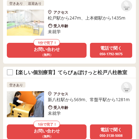
空きあり
送迎あり
リストに
保存
アクセス
松戸駅から247m、上本郷駅から1435m
受入年齢
未就学
1分で完了！
電話で聞く
お問い合わせ
050-1792-9075
（無料）
【楽しい個別療育】てらぴぁぽけっと松戸八柱教室
空きあり
リストに
保存
アクセス
新八柱駅から569m、常盤平駅から1281m
受入年齢
未就学
1分で完了！
電話で聞く
お問い合わせ
050-3138-5008
（無料）