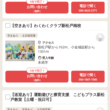
1分で完了！
電話で聞く
お問い合わせ
050-3623-2771
（無料）
【空きあり】わくわくクラブ新松戸南校
空きあり
土日祝営業
リストに
保存
アクセス
新松戸駅から162m、小金城趾駅から
1301m
受入年齢
未就学
1分で完了！
電話で聞く
お問い合わせ
050-1807-7380
（無料）
【送迎あり】運動遊びと療育支援 こどもプラス新松
戸教室【土曜・祝日可】
空きあり
送迎あり
土日祝営業