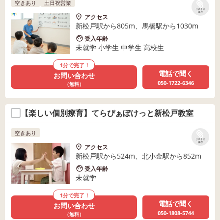
空きあり
土日祝営業
リストに
保存
アクセス
新松戸駅から805m、馬橋駅から1030m
受入年齢
未就学 小学生 中学生 高校生
1分で完了！
電話で聞く
お問い合わせ
050-1722-6346
（無料）
【楽しい個別療育】てらぴぁぽけっと新松戸教室
空きあり
リストに
保存
アクセス
新松戸駅から524m、北小金駅から852m
受入年齢
未就学
1分で完了！
電話で聞く
お問い合わせ
050-1808-5744
（無料）