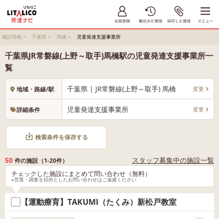
施設情報
>
千葉県
>
馬橋
>
児童発達支援事業所
千葉県JR常磐線(上野～取手)馬橋駅の児童発達支援事業所一
覧
千葉県 | JR常磐線(上野～取手) 馬橋
変更
地域・路線/駅
児童発達支援事業所
変更
詳細条件
検索条件を保存する
50
スタッフ募集中の施設一覧
件の施設（1-20件）
チェックした施設にまとめて問い合わせ（無料）
※営業・調査を目的としたお問い合わせはご遠慮ください
【運動療育】TAKUMI（たくみ）新松戸教室