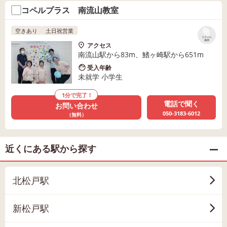
コペルプラス 南流山教室
空きあり
土日祝営業
リストに
保存
アクセス
南流山駅から83m、鰭ヶ崎駅から651m
受入年齢
未就学 小学生
1分で完了！
電話で聞く
お問い合わせ
050-3183-6012
（無料）
近くにある駅から探す
北松戸駅
新松戸駅