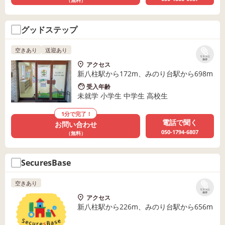
（無料）
グッドステップ
空きあり
送迎あり
リストに
保存
アクセス
新八柱駅から172m、みのり台駅から698m
受入年齢
未就学 小学生 中学生 高校生
1分で完了！
電話で聞く
お問い合わせ
050-1794-6807
（無料）
SecuresBase
空きあり
リストに
保存
アクセス
新八柱駅から226m、みのり台駅から656m