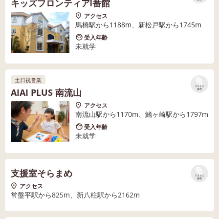
キッズフロンティアⅠ番館
アクセス
馬橋駅から1188m、新松戸駅から1745m
受入年齢
未就学
土日祝営業
リストに
AIAI PLUS 南流山
保存
アクセス
南流山駅から1170m、鰭ヶ崎駅から1797m
受入年齢
未就学
支援室そらまめ
リストに
保存
アクセス
常盤平駅から825m、新八柱駅から2162m