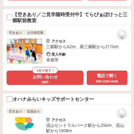
【空きあり／ご見学随時受付中】てらぴぁぽけっと三
郷駅前教室
空きあり
土日祝営業
リストに
保存
アクセス
三郷駅から62m、新三郷駅から2116m
受入年齢
未就学
1分で完了！
電話で聞く
お問い合わせ
050-3204-0436
（無料）
オハナみらいキッズサポートセンター
空きあり
送迎あり
リストに
保存
アクセス
流山セントラルパーク駅から256m、流山
駅から1008m