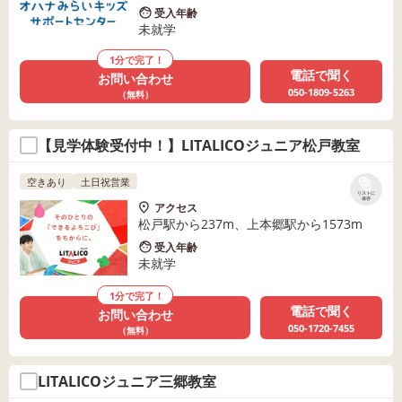
受入年齢
未就学
1分で完了！
電話で聞く
お問い合わせ
050-1809-5263
（無料）
【見学体験受付中！】LITALICOジュニア松戸教室
空きあり
土日祝営業
リストに
保存
アクセス
松戸駅から237m、上本郷駅から1573m
受入年齢
未就学
1分で完了！
電話で聞く
お問い合わせ
050-1720-7455
（無料）
LITALICOジュニア三郷教室