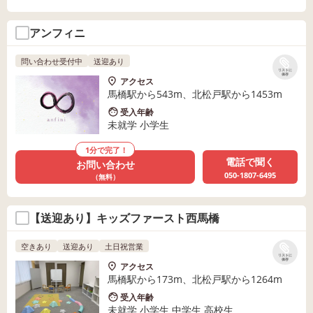
アンフィニ
問い合わせ受付中
送迎あり
リストに
保存
アクセス
馬橋駅から543m、北松戸駅から1453m
受入年齢
未就学 小学生
1分で完了！
電話で聞く
お問い合わせ
050-1807-6495
（無料）
【送迎あり】キッズファースト西馬橋
空きあり
送迎あり
土日祝営業
リストに
保存
アクセス
馬橋駅から173m、北松戸駅から1264m
受入年齢
未就学 小学生 中学生 高校生