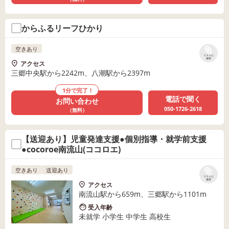
からふるリーフひかり
空きあり
リストに
保存
アクセス
三郷中央駅から2242m、八潮駅から2397m
1分で完了！
電話で聞く
お問い合わせ
050-1726-2618
（無料）
【送迎あり】児童発達支援●個別指導・就学前支援
●cocoroe南流山(ココロエ)
空きあり
送迎あり
リストに
保存
アクセス
南流山駅から659m、三郷駅から1101m
受入年齢
未就学 小学生 中学生 高校生