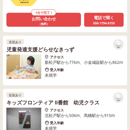
1分で完了！
電話で聞く
お問い合わせ
050-1794-8159
（無料）
送迎あり
リストに
児童発達支援どらせなきっず
保存
アクセス
新松戸駅から776m、小金城趾駅から862m
受入年齢
未就学
送迎あり
リストに
キッズフロンティア Ⅱ番館 幼児クラス
保存
アクセス
北松戸駅から506m、馬橋駅から915m
受入年齢
未就学