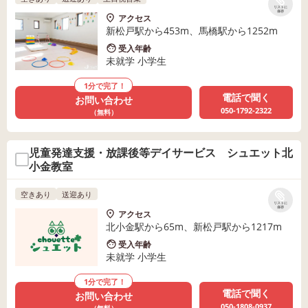
リストに
保存
アクセス
新松戸駅から453m、馬橋駅から1252m
受入年齢
未就学 小学生
1分で完了！
電話で聞く
お問い合わせ
050-1792-2322
（無料）
児童発達支援・放課後等デイサービス シュエット北
小金教室
空きあり
送迎あり
リストに
保存
アクセス
北小金駅から65m、新松戸駅から1217m
受入年齢
未就学 小学生
1分で完了！
電話で聞く
お問い合わせ
050-1808-0937