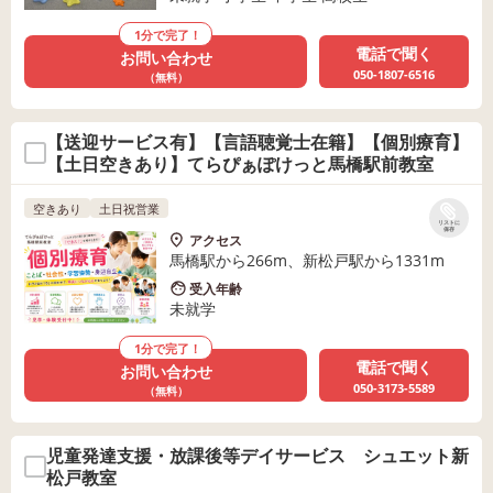
1分で完了！
電話で聞く
お問い合わせ
050-1807-6516
（無料）
【送迎サービス有】【言語聴覚士在籍】【個別療育】
【土日空きあり】てらぴぁぽけっと馬橋駅前教室
空きあり
土日祝営業
リストに
保存
アクセス
馬橋駅から266m、新松戸駅から1331m
受入年齢
未就学
1分で完了！
電話で聞く
お問い合わせ
050-3173-5589
（無料）
児童発達支援・放課後等デイサービス シュエット新
松戸教室