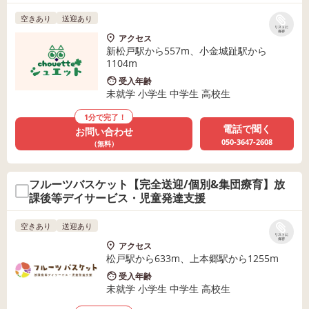
空きあり
送迎あり
リストに
保存
アクセス
新松戸駅から557m、小金城趾駅から
1104m
受入年齢
未就学 小学生 中学生 高校生
1分で完了！
電話で聞く
お問い合わせ
050-3647-2608
（無料）
フルーツバスケット【完全送迎/個別&集団療育】放
課後等デイサービス・児童発達支援
空きあり
送迎あり
リストに
保存
アクセス
松戸駅から633m、上本郷駅から1255m
受入年齢
未就学 小学生 中学生 高校生