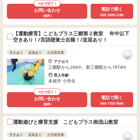
1分で完了！
電話で聞く
お問い合わせ
050-1809-2186
（無料）
【運動療育】こどもプラス三郷第２教室 年中以下
空きあり！/言語聴覚士在籍！/送迎あり！
空きあり
送迎あり
土日祝営業
リストに
保存
アクセス
三郷駅から284m、新三郷駅から1874m
受入年齢
未就学 小学生
1分で完了！
電話で聞く
お問い合わせ
050-1793-5640
（無料）
運動遊びと療育支援 こどもプラス南流山教室
空きあり
送迎あり
土日祝営業
リストに