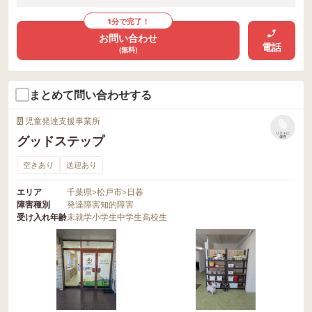
1分で完了！
お問い合わせ
電話
(無料)
まとめて問い合わせする
児童発達支援事業所
リストに
グッドステップ
保存
空きあり
送迎あり
エリア
千葉県
>
松戸市
>
日暮
障害種別
発達障害
知的障害
受け入れ年齢
未就学
小学生
中学生
高校生