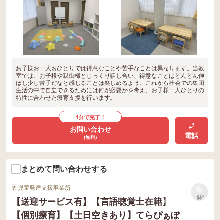
お子様お一人おひとりでは得意なことや苦手なことは異なります。当教
室では、お子様や親御様とじっくり話し合い、得意なことはどんどん伸
ばし少し苦手だなと感じることは楽しめるよう、これから社会での集団
生活の中で自立できるためには何が必要かを考え、お子様一人ひとりの
特性に合わせた療育支援を行います。
1分で完了！
お問い合わせ
電話
(無料)
まとめて問い合わせする
児童発達支援事業所
リストに
【送迎サービス有】【言語聴覚士在籍】
保存
【個別療育】【土日空きあり】てらぴぁぽ