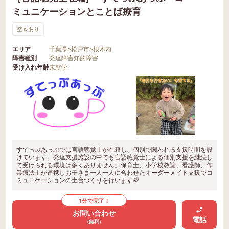
ミュニケーションとことば療育
空きあり
エリア
千葉県
>
松戸市
>
根木内
障害種別
発達障害
知的障害
受け入れ年齢
未就学
すてっぷあっぷでは言語聴覚士が在籍し、個別で関われる支援時間を設
けています。発達支援施設の中でも言語聴覚士による個別支援を継続し
て受けられる環境は多くありません。保育士、小学校教諭、看護師、作
業療法士が連携しお子さま一人一人に合わせたオーダーメイド支援でコ
ミュニケーションの土台づくりを行います🌈
1分で完了！
お問い合わせ
電話
(無料)