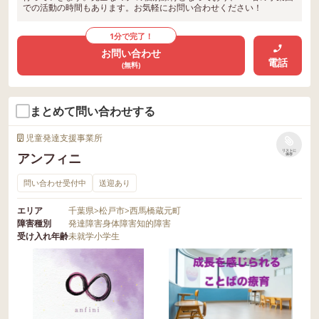
での活動の時間もあります。お気軽にお問い合わせください！
1分で完了！
お問い合わせ
電話
(無料)
まとめて問い合わせする
児童発達支援事業所
リストに
アンフィニ
保存
問い合わせ受付中
送迎あり
エリア
千葉県
>
松戸市
>
西馬橋蔵元町
障害種別
発達障害
身体障害
知的障害
受け入れ年齢
未就学
小学生