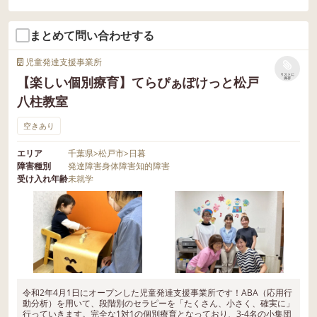
まとめて問い合わせする
児童発達支援事業所
リストに
【楽しい個別療育】てらぴぁぽけっと松戸
保存
八柱教室
空きあり
エリア
千葉県
>
松戸市
>
日暮
障害種別
発達障害
身体障害
知的障害
受け入れ年齢
未就学
令和2年4月1日にオープンした児童発達支援事業所です！ABA（応用行
動分析）を用いて、段階別のセラピーを「たくさん、小さく、確実に」
行っていきます。完全な1対1の個別療育となっており、3-4名の小集団