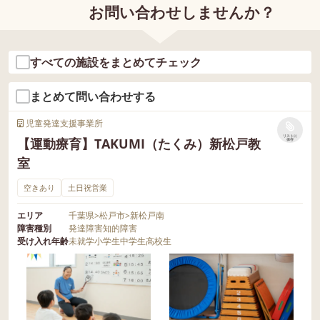
お問い合わせしませんか？
すべての施設をまとめてチェック
まとめて問い合わせする
児童発達支援事業所
リストに
【運動療育】TAKUMI（たくみ）新松戸教
保存
室
空きあり
土日祝営業
エリア
千葉県
>
松戸市
>
新松戸南
障害種別
発達障害
知的障害
受け入れ年齢
未就学
小学生
中学生
高校生