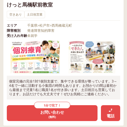
けっと馬橋駅前教室
空きあり
土日祝営業
エリア
千葉県
>
松戸市
>
西馬橋蔵元町
障害種別
発達障害
知的障害
受け入れ年齢
未就学
個室完備の完全1対1個別支援で、集中できる環境が整っています。3～
4名で一緒に活動する小集団の時間もあります。お預かりの間は最初か
ら最後まで児童1名に職員1名が付き添います。土日祝日も営業してお
ります。お話だけでも大丈夫です！ぜひお気軽にご連絡ください。
1分で完了！
お問い合わせ
電話
(無料)