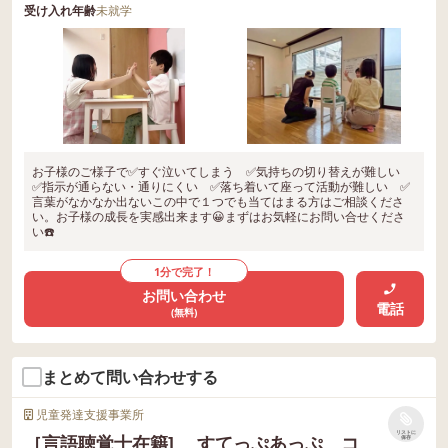
受け入れ年齢
未就学
お子様のご様子で✅すぐ泣いてしまう ✅気持ちの切り替えが難しい
✅指示が通らない・通りにくい ✅落ち着いて座って活動が難しい ✅
言葉がなかなか出ないこの中で１つでも当てはまる方はご相談くださ
い。お子様の成長を実感出来ます😀まずはお気軽にお問い合せくださ
い☎️
1分で完了！
お問い合わせ
電話
(無料)
まとめて問い合わせする
児童発達支援事業所
リストに
［言語聴覚士在籍] すてっぷあっぷ コ
保存