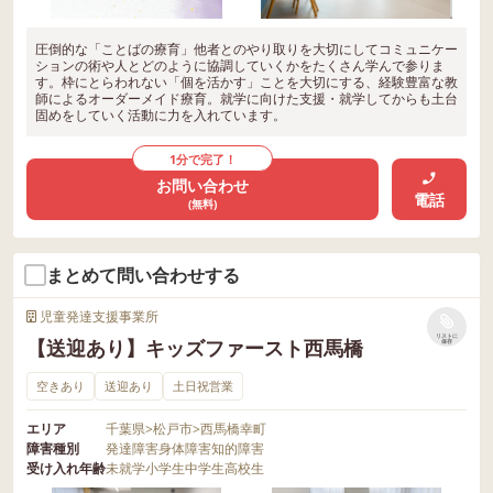
圧倒的な「ことばの療育」他者とのやり取りを大切にしてコミュニケー
ションの術や人とどのように協調していくかをたくさん学んで参りま
す。枠にとらわれない「個を活かす」ことを大切にする、経験豊富な教
師によるオーダーメイド療育。就学に向けた支援・就学してからも土台
固めをしていく活動に力を入れています。
1分で完了！
お問い合わせ
電話
(無料)
まとめて問い合わせする
児童発達支援事業所
リストに
【送迎あり】キッズファースト西馬橋
保存
空きあり
送迎あり
土日祝営業
エリア
千葉県
>
松戸市
>
西馬橋幸町
障害種別
発達障害
身体障害
知的障害
受け入れ年齢
未就学
小学生
中学生
高校生