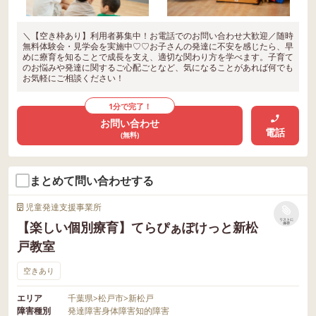
＼【空き枠あり】利用者募集中！お電話でのお問い合わせ大歓迎／随時
無料体験会・見学会を実施中♡♡お子さんの発達に不安を感じたら、早
めに療育を知ることで成長を支え、適切な関わり方を学べます。子育て
のお悩みや発達に関するご心配ごとなど、気になることがあれば何でも
お気軽にご相談ください！
1分で完了！
お問い合わせ
電話
(無料)
まとめて問い合わせする
児童発達支援事業所
リストに
【楽しい個別療育】てらぴぁぽけっと新松
保存
戸教室
空きあり
エリア
千葉県
>
松戸市
>
新松戸
障害種別
発達障害
身体障害
知的障害