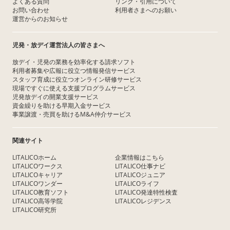
よくある質問
リンク・引用について
お問い合わせ
利用者さまへのお願い
運営からのお知らせ
児発・放デイ運営法人の皆さまへ
放デイ・児発の業務を効率化する請求ソフト
利用者募集や広報に役立つ情報発信サービス
スタッフ育成に役立つオンライン研修サービス
現場ですぐに使える支援プログラムサービス
児発放デイの開業支援サービス
資金繰りを助ける早期入金サービス
事業譲渡・売買を助けるM&A仲介サービス
関連サイト
LITALICOホーム
企業情報はこちら
LITALICOワークス
LITALICO仕事ナビ
LITALICOキャリア
LITALICOジュニア
LITALICOワンダー
LITALICOライフ
LITALICO教育ソフト
LITALICO発達特性検査
LITALICO高等学院
LITALICOレジデンス
LITALICO研究所