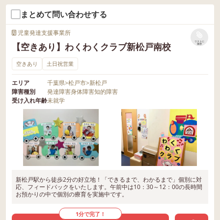
まとめて問い合わせする
児童発達支援事業所
リストに
【空きあり】わくわくクラブ新松戸南校
保存
空きあり
土日祝営業
エリア
千葉県
>
松戸市
>
新松戸
障害種別
発達障害
身体障害
知的障害
受け入れ年齢
未就学
新松戸駅から徒歩2分の好立地！「できるまで、わかるまで」個別に対
応、フィードバックをいたします。午前中は10：30～12：00の長時間
お預かりの中で個別の療育を実施中です。
1分で完了！