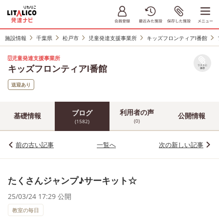
施設情報
千葉県
松戸市
児童発達支援事業所
キッズフロンティアⅠ番館
児童発達支援事業所
キッズフロンティアⅠ番館
リストに
保存
送迎あり
利用者の声
ブログ
基礎情報
公開情報
(0)
(1582)
前の古い記事
一覧へ
次の新しい記事
たくさんジャンプ♪サーキット☆
25/03/24 17:29 公開
教室の毎日