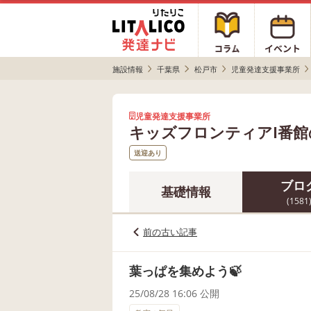
施設情報
千葉県
松戸市
児童発達支援事業所
児童発達支援事業所
キッズフロンティアⅠ番
送迎あり
ブロ
基礎情報
(1581
前の古い記事
葉っぱを集めよう🍃
25/08/28 16:06 公開