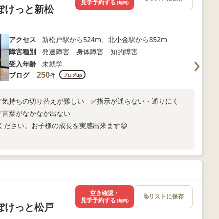
見学予約する
(無料)
ぽけっと新松
アクセス
新松戸駅から524m、北小金駅から852m
障害種別
発達障害 身体障害 知的障害
受入年齢
未就学
250
ブログ
件
ブログup
✅気持ちの切り替えが難しい ✅指示が通らない・通りにく
✅言葉がなかなか出ない
ください。お子様の成長を実感出来ます😀
空き確認・
リストに保存
見学予約する
(無料)
ぽけっと松戸