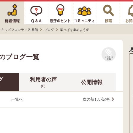
キッズフロンティアⅠ番館
ブログ
葉っぱを集めよう🍃
館のブログ一覧
リストに
保存
グ
利用者の声
公開情報
)
(0)
一覧へ
次の新しい記事