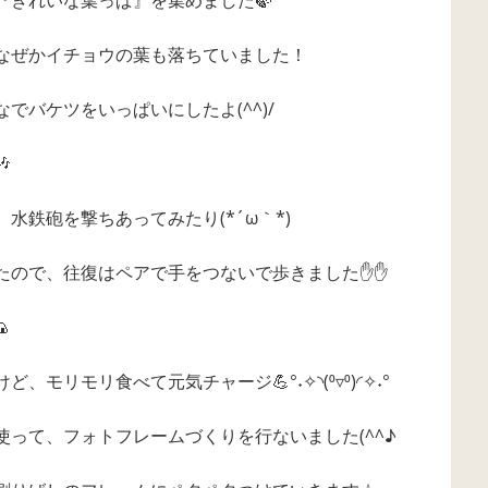
なぜかイチョウの葉も落ちていました！
でバケツをいっぱいにしたよ(^^)/

水鉄砲を撃ちあってみたり(*´ω｀*)
たので、往復はペアで手をつないで歩きました✋✋

モリモリ食べて元気チャージ💪°˖✧◝(⁰▿⁰)◜✧˖°
って、フォトフレームづくりを行ないました(^^♪