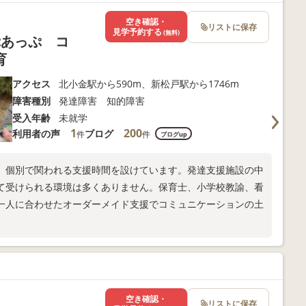
空き確認・
リストに保存
見学予約する
(無料)
ぷあっぷ コ
育
アクセス
北小金駅から590m、新松戸駅から1746m
障害種別
発達障害 知的障害
受入年齢
未就学
1
200
利用者の声
ブログ
件
件
ブログup
、個別で関われる支援時間を設けています。発達支援施設の中
て受けられる環境は多くありません。保育士、小学校教諭、看
一人に合わせたオーダーメイド支援でコミュニケーションの土
空き確認・
リストに保存