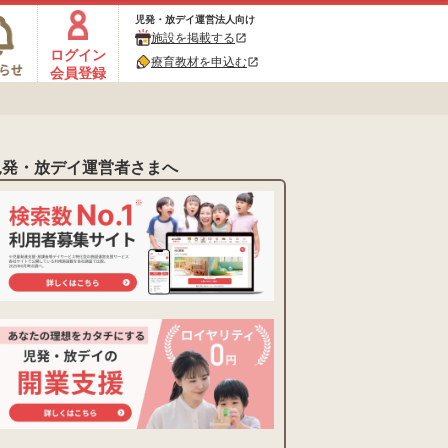
児発・放デイ運営法人向け
施設を掲載する
open_in_new
ログイン
療育教材を申込む
open_in_new
会員登録
児発・放デイ運営者さまへ