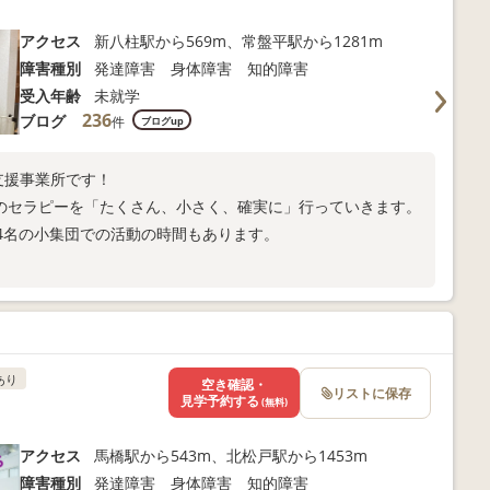
アクセス
新八柱駅から569m、常盤平駅から1281m
障害種別
発達障害 身体障害 知的障害
受入年齢
未就学
236
ブログ
件
ブログup
支援事業所です！
別のセラピーを「たくさん、小さく、確実に」行っていきます。
-4名の小集団での活動の時間もあります。
あり
空き確認・
リストに保存
見学予約する
(無料)
アクセス
馬橋駅から543m、北松戸駅から1453m
障害種別
発達障害 身体障害 知的障害