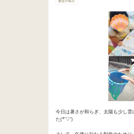
教室の毎日
今日は暑さが和らぎ、太陽も少し雲
た(*’▽’)
そして、午後に行なう制作のために