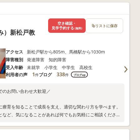
空き確認・
リストに保存
見学予約する
(無料)
くみ）新松戸教
アクセス
新松戸駅から805m、馬橋駅から1030m
障害種別
発達障害 知的障害
受入年齢
未就学 小学生 中学生 高校生
1
338
利用者の声
ブログ
件
件
ブログup
でのお問い合わせ大歓迎／
に療育を知ることで成長を支え、適切な関わり方を学べます。
となど、気になることがあれば何でもお気軽にご相談くださ