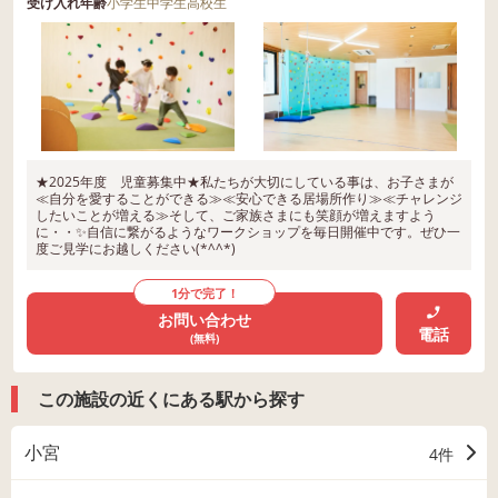
受け入れ年齢
小学生
中学生
高校生
★2025年度 児童募集中★私たちが大切にしている事は、お子さまが
≪自分を愛することができる≫≪安心できる居場所作り≫≪チャレンジ
したいことが増える≫そして、ご家族さまにも笑顔が増えますよう
に・・✨自信に繋がるようなワークショップを毎日開催中です。ぜひ一
度ご見学にお越しください(*^^*)
1分で完了！
お問い合わせ
電話
(無料)
この施設の近くにある駅から探す
小宮
4件