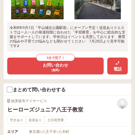
令和8年9月1日「平山城址公園駅前」にオープン予定！送迎ありクエス
トでは一人一人の発達段階に合わせた「学習療育」を中心に総合的な支
援をサポートしています。学休日はイベントも充実しております 療育
の悩みや子育ての悩みなども聞かせてください 7月28日より見学可能
です♪
1分で完了！
お問い合わせ
電話
(無料)
まとめて問い合わせする
放課後等デイサービス
リストに
ヒーローズジュニア八王子教室
保存
空きあり
送迎あり
土日祝営業
エリア
東京都
>
八王子市
>
八木町