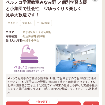
ベルノコ学習教室みなみ野 ／個別学習支援
保存
と小集団で社会性 ♡ゆっくり＆楽しく
見学大歓迎です！
空きあり
送迎あり
土日祝営業
エリア
東京都
>
八王子市
>
兵衛
障害種別
発達障害
知的障害
受け入れ年齢
未就学
小学生
●いつでも見学のご要望を随時受け付けておりますのでお気軽にご連絡
ください！●八王子みなみ野駅の目の前！放デイは送迎ありです。●も
と保育園園長が立ち上げた施設です☆将来の見通しを持った支援を提供
します／就学準備クラスあり/広くきれいな施設です。●デジリハ教材導
入
1分で完了！