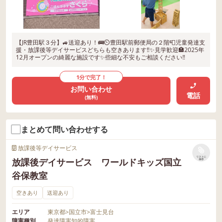
【JR豊田駅３分】🚙送迎あり！🚌⏲豊田駅前郵便局の２階📮児童発達支
援・放課後等デイサービスどちらも空きあります‼️✨見学歓迎🏣2025年
12月オープンの綺麗な施設です✨些細な不安もご相談ください‼️
1分で完了！
お問い合わせ
電話
(無料)
まとめて問い合わせする
放課後等デイサービス
リストに
放課後デイサービス ワールドキッズ国立
保存
谷保教室
空きあり
送迎あり
エリア
東京都
>
国立市
>
富士見台
障害種別
発達障害
知的障害