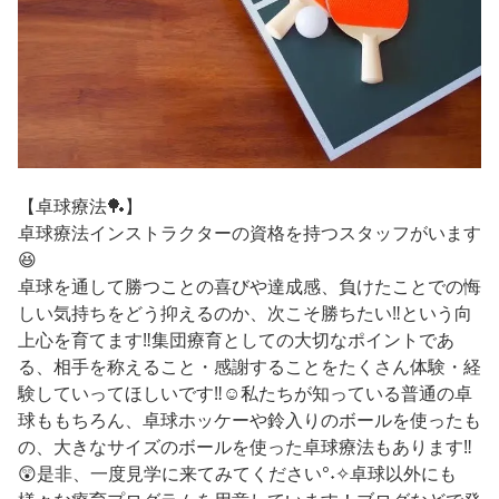
【卓球療法🏓】
卓球療法インストラクターの資格を持つスタッフがいます
😆
卓球を通して勝つことの喜びや達成感、負けたことでの悔
しい気持ちをどう抑えるのか、次こそ勝ちたい‼という向
上心を育てます‼集団療育としての大切なポイントであ
る、相手を称えること・感謝することをたくさん体験・経
験していってほしいです‼☺私たちが知っている普通の卓
球ももちろん、卓球ホッケーや鈴入りのボールを使ったも
の、大きなサイズのボールを使った卓球療法もあります‼
😲是非、一度見学に来てみてください°˖✧卓球以外にも