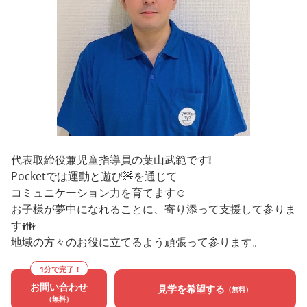
代表取締役兼児童指導員の葉山武範です❕
Pocketでは運動と遊び🧸を通じて
コミュニケーション力を育てます☺
お子様が夢中になれることに、寄り添って支援して参りま
す👪
地域の方々のお役に立てるよう頑張って参ります。
1分で完了！
お問い合わせ
見学を希望する
（無料）
（無料）