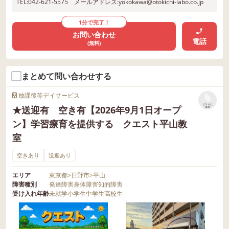
TEL:042-621-5575 メールアドレス:yokokawa@otokichi-labo.co.jp
1分で完了！
お問い合わせ
電話
(無料)
まとめて問い合わせする
放課後等デイサービス
リストに
★送迎有 空き有【2026年9月1日オープ
保存
ン】学習療育を提供する クエスト平山教
室
空きあり
送迎あり
エリア
東京都
>
日野市
>
平山
障害種別
発達障害
身体障害
知的障害
受け入れ年齢
未就学
小学生
中学生
高校生