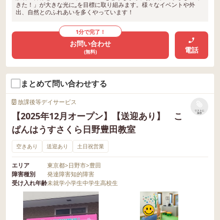
きた！」が大きな光に„を目標に取り組みます。様々なイベントや外
出、自然とのふれあいを多くやっています！
1分で完了！
お問い合わせ
電話
(無料)
まとめて問い合わせする
放課後等デイサービス
リストに
【2025年12月オープン】【送迎あり】 こ
保存
ぱんはうすさくら日野豊田教室
空きあり
送迎あり
土日祝営業
エリア
東京都
>
日野市
>
豊田
障害種別
発達障害
知的障害
受け入れ年齢
未就学
小学生
中学生
高校生