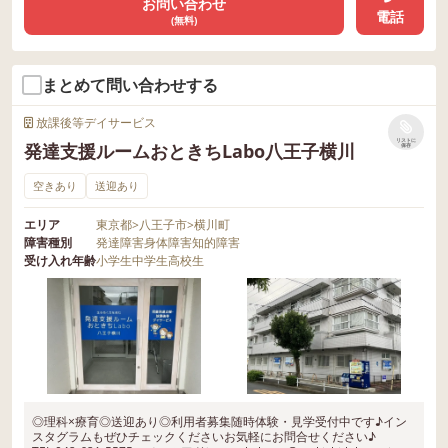
お問い合わせ
電話
(無料)
まとめて問い合わせする
放課後等デイサービス
リストに
発達支援ルームおときちLabo八王子横川
保存
空きあり
送迎あり
エリア
東京都
>
八王子市
>
横川町
障害種別
発達障害
身体障害
知的障害
受け入れ年齢
小学生
中学生
高校生
◎理科×療育◎送迎あり◎利用者募集随時体験・見学受付中です♪イン
スタグラムもぜひチェックくださいお気軽にお問合せください♪