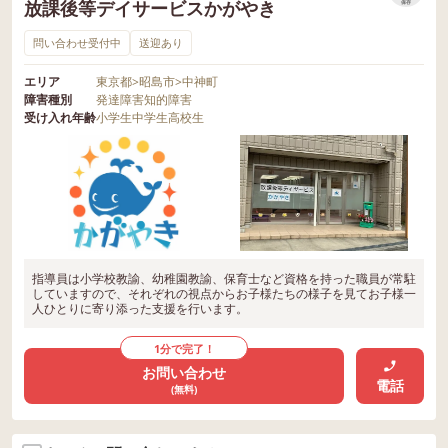
放課後等デイサービスかがやき
保存
問い合わせ受付中
送迎あり
エリア
東京都
>
昭島市
>
中神町
障害種別
発達障害
知的障害
受け入れ年齢
小学生
中学生
高校生
指導員は小学校教諭、幼稚園教諭、保育士など資格を持った職員が常駐
していますので、それぞれの視点からお子様たちの様子を見てお子様一
人ひとりに寄り添った支援を行います。
1分で完了！
お問い合わせ
電話
(無料)