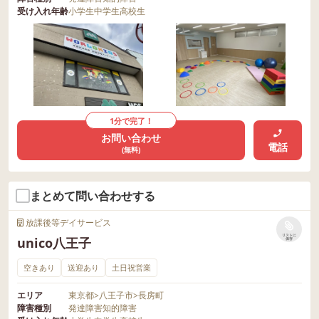
受け入れ年齢
小学生
中学生
高校生
1分で完了！
お問い合わせ
電話
(無料)
まとめて問い合わせする
放課後等デイサービス
リストに
unico八王子
保存
空きあり
送迎あり
土日祝営業
エリア
東京都
>
八王子市
>
長房町
障害種別
発達障害
知的障害