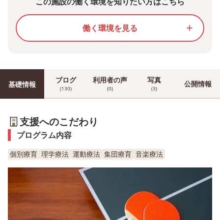
この施設の働く環境を知りたい方はこちら
働く環境を見る
add
ブログ
利用者の声
写真
公開情報
基礎情報
(130)
(0)
(3)
支援へのこだわり
プログラム内容
個別療育
理学療法
運動療法
集団療育
音楽療法