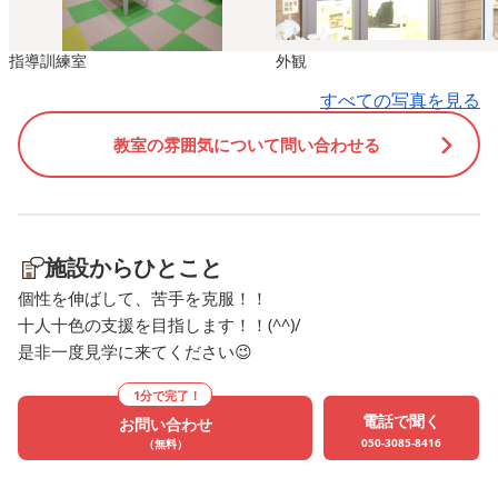
なんていう名前？」と聞くぐ
プローチの仕方、物の貸
らいでした。子どもたちの好
りなどのコミュニケーシ
指導訓練室
外観
きなものを見ている時の目は
が大事だなと感じた土曜
とてもキラキラしていまし
した。 今後も、お子さん
すべての写真を見る
た！ 人が多い日でしたが、
長できるような場面をた
教室の雰囲気について問い合わせる
自分だけが独占しないように
ん作っていきたいと思い
みんなが見れるように端で見
す。
たりする姿が見られました。
細かいことですがそんな些細
な配慮ができるようになって
施設からひとこと
きているのはとても成長を感
個性を伸ばして、苦手を克服！！
じました！
十人十色の支援を目指します！！(^^)/
是非一度見学に来てください😉
1分で完了！
電話で聞く
お問い合わせ
050-3085-8416
（無料）