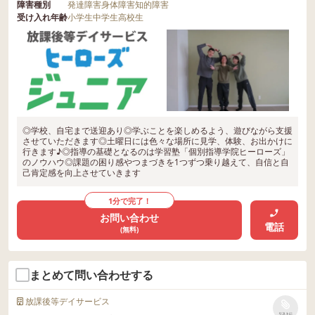
障害種別
発達障害
身体障害
知的障害
受け入れ年齢
小学生
中学生
高校生
◎学校、自宅まで送迎あり◎学ぶことを楽しめるよう、遊びながら支援
させていただきます◎土曜日には色々な場所に見学、体験、お出かけに
行きます♪◎指導の基礎となるのは学習塾「個別指導学院ヒーローズ」
のノウハウ◎課題の困り感やつまづきを1つずつ乗り越えて、自信と自
己肯定感を向上させていきます
1分で完了！
お問い合わせ
電話
(無料)
まとめて問い合わせする
放課後等デイサービス
リストに