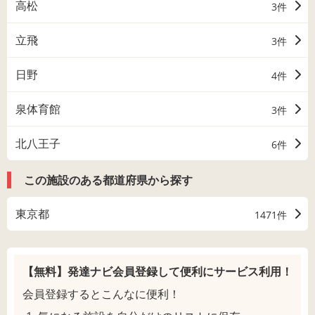
高松
3件
立飛
3件
日野
4件
泉体育館
3件
北八王子
6件
この施設のある都道府県から探す
東京都
1471件
【無料】発達ナビ会員登録して
便利にサービス利用！
会員登録するとこんなに便利！