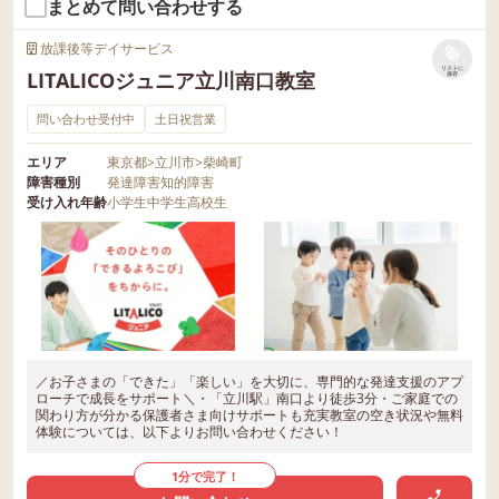
まとめて問い合わせする
放課後等デイサービス
リストに
LITALICOジュニア立川南口教室
保存
問い合わせ受付中
土日祝営業
エリア
東京都
>
立川市
>
柴崎町
障害種別
発達障害
知的障害
受け入れ年齢
小学生
中学生
高校生
／お子さまの「できた」「楽しい」を大切に、専門的な発達支援のアプ
ローチで成長をサポート＼・「立川駅」南口より徒歩3分・ご家庭での
関わり方が分かる保護者さま向けサポートも充実教室の空き状況や無料
体験については、以下よりお問い合わせください！
1分で完了！