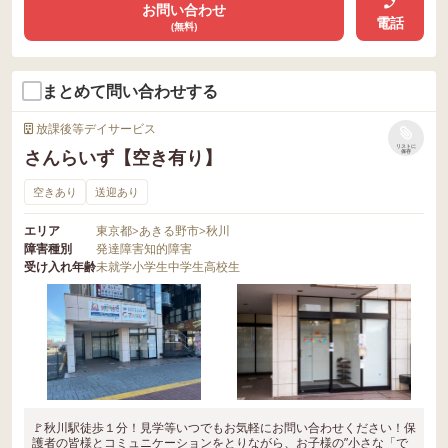
お問い合わせ
電話
(無料)
まとめて問い合わせする
放課後等デイサービス
リストに
さんらいず【空き有り】
保存
空きあり
送迎あり
エリア
東京都
>
あきる野市
>
秋川
障害種別
発達障害
知的障害
受け入れ年齢
未就学
小学生
中学生
高校生
🚩秋川駅徒歩１分！見学等いつでもお気軽にお問い合わせください！保
護者の皆様とコミュニケーションをとりながら、お子様の”小さな「で