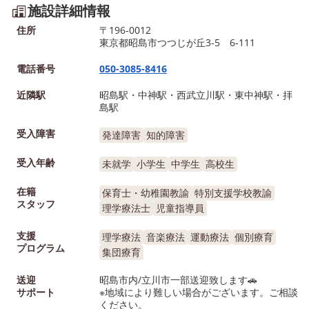
施設詳細情報
住所
〒196-0012
東京都昭島市つつじが丘3-5 6-111
電話番号
050-3085-8416
近隣駅
昭島駅・中神駅・西武立川駅・東中神駅・拝
島駅
受入障害
発達障害
知的障害
受入年齢
未就学
小学生
中学生
高校生
在籍
保育士・幼稚園教諭
特別支援学校教諭
スタッフ
理学療法士
児童指導員
支援
理学療法
音楽療法
運動療法
個別療育
プログラム
集団療育
送迎
昭島市内/立川市一部送迎致します🚗
サポート
※地域により難しい場合がございます。ご相談
ください。