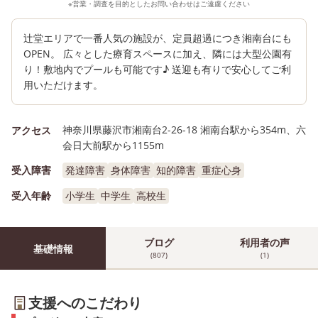
※営業・調査を目的としたお問い合わせはご遠慮ください
辻堂エリアで一番人気の施設が、定員超過につき湘南台にも
OPEN。 広々とした療育スペースに加え、隣には大型公園有
り！敷地内でプールも可能です♪ 送迎も有りで安心してご利
用いただけます。
神奈川県藤沢市湘南台2-26-18 湘南台駅から354m、六
アクセス
会日大前駅から1155m
受入障害
発達障害
身体障害
知的障害
重症心身
受入年齢
小学生
中学生
高校生
ブログ
利用者の声
基礎情報
(807)
(1)
支援へのこだわり