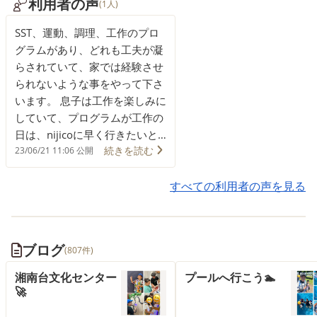
利用者の声
(1人)
SST、運動、調理、工作のプロ
グラムがあり、どれも工夫が凝
らされていて、家では経験させ
られないような事をやって下さ
います。 息子は工作を楽しみに
していて、プログラムが工作の
日は、nijicoに早く行きたいと
続きを読む
心待ちにしています。 すぐにか
23/06/21 11:06 公開
んしゃくを起こしやすかった息
子も、SSTや運動で、お友達と
すべての利用者の声を見る
の関わり方なども学び、nijico
に通い始める前から比べると、
大きな声を出したりする事も少
ブログ
(807件)
なくなりました。
湘南台文化センター
プールへ行こう🏊
🚀