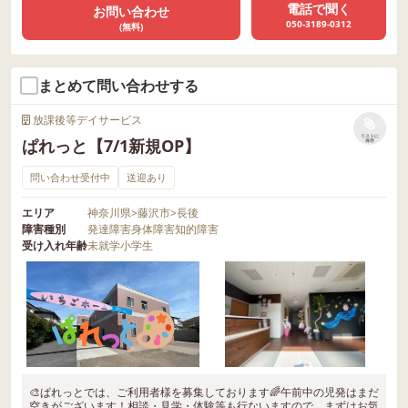
電話で聞く
お問い合わせ
050-3189-0312
(無料)
まとめて問い合わせする
放課後等デイサービス
リストに
ぱれっと【7/1新規OP】
保存
問い合わせ受付中
送迎あり
エリア
神奈川県
>
藤沢市
>
長後
障害種別
発達障害
身体障害
知的障害
受け入れ年齢
未就学
小学生
🎨ぱれっとでは、ご利用者様を募集しております🌈午前中の児発はまだ
空きがございます！相談・見学・体験等も行ないますので、まずはお気