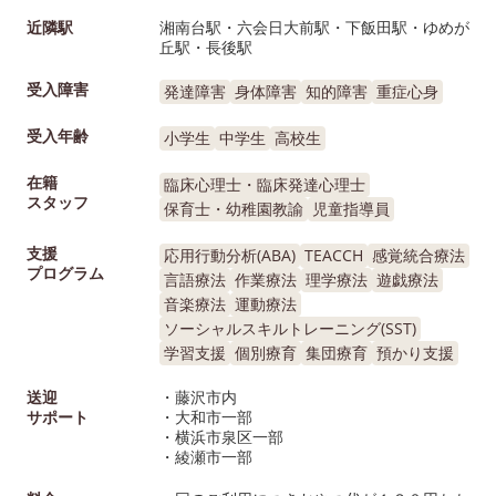
近隣駅
湘南台駅・六会日大前駅・下飯田駅・ゆめが
丘駅・長後駅
受入障害
発達障害
身体障害
知的障害
重症心身
受入年齢
小学生
中学生
高校生
在籍
臨床心理士・臨床発達心理士
スタッフ
保育士・幼稚園教諭
児童指導員
支援
応用行動分析(ABA)
TEACCH
感覚統合療法
プログラム
言語療法
作業療法
理学療法
遊戯療法
音楽療法
運動療法
ソーシャルスキルトレーニング(SST)
学習支援
個別療育
集団療育
預かり支援
送迎
・藤沢市内
サポート
・大和市一部
・横浜市泉区一部
・綾瀬市一部