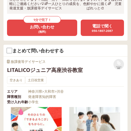
軽にご連絡ください💡🌈一人ひとりの成長を、色鮮やかに描く🌈 児童
発達支援・放課後等デイサービス ぱれっと🎨
1分で完了！
電話で聞く
お問い合わせ
050-1807-2087
(無料)
まとめて問い合わせする
放課後等デイサービス
リストに
LITALICOジュニア高座渋谷教室
保存
空きあり
土日祝営業
エリア
神奈川県
>
大和市
>
渋谷
障害種別
発達障害
知的障害
受け入れ年齢
小学生