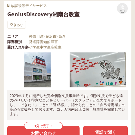
放課後等デイサービス
リストに
GeniusDiscovery湘南台教室
保存
空きあり
エリア
神奈川県
>
藤沢市
>
高倉
障害種別
発達障害
知的障害
受け入れ年齢
小学生
中学生
高校生
2023年７月に開所した完全個別支援事業所です。個別支援で子ども達
のやりたい！得意なことをビリーバー（スタッフ）が全力でサポート
し、「できた！」ことの「達成感」、認めらたことの「自己肯定感」の
高める支援をしております。コナカ湘南台店２階・駐車場を完備してい
ます。
1分で完了！
電話で聞く
お問い合わせ