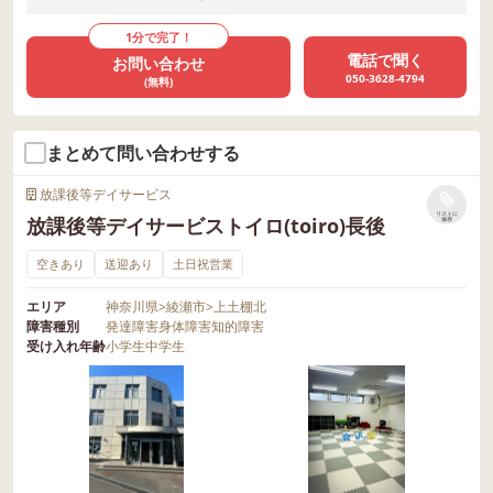
1分で完了！
電話で聞く
お問い合わせ
050-3628-4794
(無料)
まとめて問い合わせする
放課後等デイサービス
リストに
放課後等デイサービストイロ(toiro)長後
保存
空きあり
送迎あり
土日祝営業
エリア
神奈川県
>
綾瀬市
>
上土棚北
障害種別
発達障害
身体障害
知的障害
受け入れ年齢
小学生
中学生