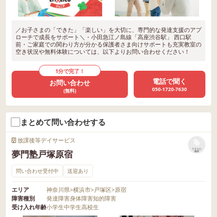
／お子さまの「できた」「楽しい」を大切に、専門的な発達支援のアプ
ローチで成長をサポート＼・小田急江ノ島線「高座渋谷駅」 西口駅
前・ご家庭での関わり方が分かる保護者さま向けサポートも充実教室の
空き状況や無料体験については、以下よりお問い合わせください！
1分で完了！
電話で聞く
お問い合わせ
050-1720-7630
(無料)
まとめて問い合わせする
放課後等デイサービス
リストに
夢門塾戸塚原宿
保存
問い合わせ受付中
送迎あり
エリア
神奈川県
>
横浜市
>
戸塚区
>
原宿
障害種別
発達障害
身体障害
知的障害
受け入れ年齢
小学生
中学生
高校生