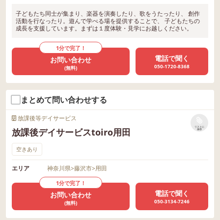
子どもたち同士が集まり、楽器を演奏したり、歌をうたったり、 創作
活動を行なったり。遊んで学べる場を提供することで、 子どもたちの
成長を支援しています。まずは１度体験・見学にお越しください。
1分で完了！
電話で聞く
お問い合わせ
050-1720-8368
(無料)
まとめて問い合わせする
放課後等デイサービス
リストに
放課後デイサービスtoiro用田
保存
空きあり
エリア
神奈川県
>
藤沢市
>
用田
1分で完了！
電話で聞く
お問い合わせ
050-3134-7246
(無料)