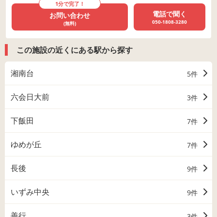
1分で完了！
電話で聞く
お問い合わせ
050-1808-3280
(無料)
この施設の近くにある駅から探す
湘南台
5件
六会日大前
3件
下飯田
7件
ゆめが丘
7件
長後
9件
いずみ中央
9件
善行
3件