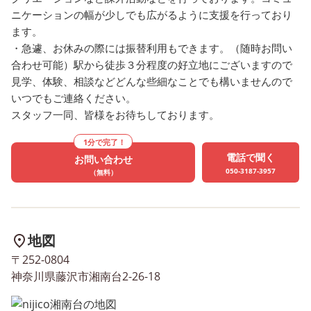
味わうことができました✨ 謎
け合いながら活動する姿
ニケーションの幅が少しでも広がるように支援を行っており
解き迷路では、問題を解きな
ルールを守って順番に利
ます。
がらゴールを目指して進みま
る姿が見られました✨ 🌈
・急遽、お休みの際には振替利用もできます。（随時お問い
した💡 お友達と一緒に考えた
nijico🌈では、ひとりひ
合わせ可能）駅から徒歩３分程度の好立地にございますので
り、スタッフにヒントをもら
違う”個性”と真摯に向き
見学、体験、相談などどんな些細なことでも構いませんので
ったりしながら、楽しんで挑
い、その子個人の将来に
いつでもご連絡ください。
戦することができました👏
た療育を行います。 ご利
スタッフ一同、皆様をお待ちしております。
また、イベント会場ではスタ
料金上限は下記の通りで
1分で完了！
ッフの話をしっかり聞き、公
↓↓ ▪️住民税非課税世帯→
電話で聞く
お問い合わせ
共の場でのルールやマナーを
▪️世帯所得約900万円未満
050-3187-3957
（無料）
意識しながら、お友達と一緒
→4.600円 ▪️世帯所得約90
に行動することができました
円以上→ご利用に応じ37.2
🍀 🌈nijico🌈では、ひとりひ
円までが上限です。 未来
とり違う”個性”と真摯に向き
ある子ども達へ、明るい
地図
合い、その子個人の将来に向
を✨ 保護者の皆さまの良
〒252-0804
けた療育を行います。 ご利
ートナーとなれるよう、
神奈川県藤沢市湘南台2-26-18
用料金上限は下記の通りです
ッフ一同お待ちしており
↓↓ ▪️住民税非課税世帯→無料
🎵