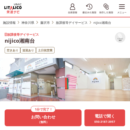
施設情報
神奈川県
藤沢市
放課後等デイサービス
nijico湘南台
放課後等デイサービス
nijico湘南台
リストに
保存
空きあり
送迎あり
土日祝営業
1分で完了！
電話で聞く
お問い合わせ
050-3187-3957
（無料）