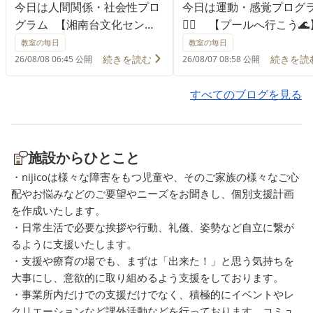
今日は人間関係・社会性プロ
今日は運動・感覚プログ
グラム 【湘南台文化センタ
🏊‍♂️ 【プールへ行こう
ーのイベントに遊びに行こ
す！ ねらいは… ・水中
教室の毎日
教室の毎日
う！】です！ ねらいは… ・
全身を動かし、体力や運
続きを読む
続きを読
26/08/08 06:45 公開
26/08/07 08:58 公開
公共の場での過ごし方を考え
能を高める！💪 ・水に
て行動する！ ・工作して作る
みながら、バランス感覚
すべてのブログを見る
楽しさ達成感を感じる！ ・ス
体の使い方を育む！ ・
タッフの話を聞いて集団行動
施設でのルールやマナー
を共にする！ です！ 会場で
って行動する力を身につ
施設からひとこと
は、手作りシャープペンシ
る！🤝 ・お友達やスタ
・nijicoは様々な障害をもつ児童や、そのご家族の様々なご心
ル・チャーム作りや謎解き迷
と楽しく活動し、コミュ
配やお悩みなどのご要望やニーズをお聞きし、個別支援計画
路に挑戦しました🖋️🌀 手作
ーション能力や協調性を
を作成いたします。
りシャープペンシル・チャー
む！😊 です✌️ プールで
・日常生活で必要な挨拶や行動、礼儀、姿勢など自立に繋が
ムでは、自分で好きなものを
れるプールで歩いたり泳
るように支援いたします。
選び、完成したシャープペン
り、水遊びを楽しみなが
・支援や療育の場でも、まずは「出来た！」と思う気持ちを
シルやチャームを嬉しそうに
くさん身体を動かしました
大事にし、意欲的に取り組めるよう支援をしております。
見せてくれる姿も見られ、も
お友達と「こっち行こう
・事業所内だけでの支援だけでなく、積極的にイベントやレ
のづくりの楽しさや達成感を
「一緒に泳ごう！」と声
クリエーションなど課外活動などを行っております。コミュ