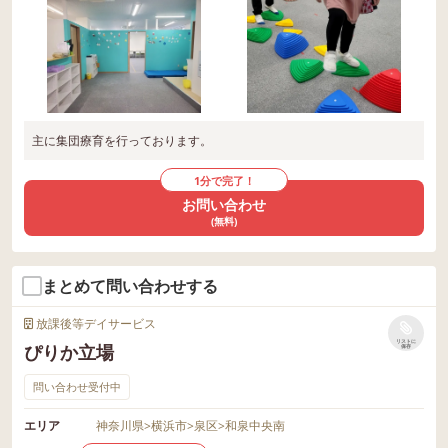
主に集団療育を行っております。
1分で完了！
お問い合わせ
(無料)
まとめて問い合わせする
放課後等デイサービス
リストに
ぴりか立場
保存
問い合わせ受付中
エリア
神奈川県
>
横浜市
>
泉区
>
和泉中央南