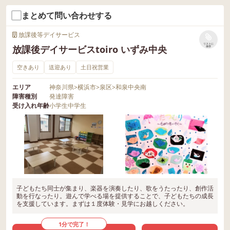
まとめて問い合わせする
放課後等デイサービス
リストに
放課後デイサービスtoiro いずみ中央
保存
空きあり
送迎あり
土日祝営業
エリア
神奈川県
>
横浜市
>
泉区
>
和泉中央南
障害種別
発達障害
受け入れ年齢
小学生
中学生
子どもたち同士が集まり、楽器を演奏したり、歌をうたったり、創作活
動を行なったり。遊んで学べる場を提供することで、子どもたちの成長
を支援しています。まずは１度体験・見学にお越しください。
1分で完了！