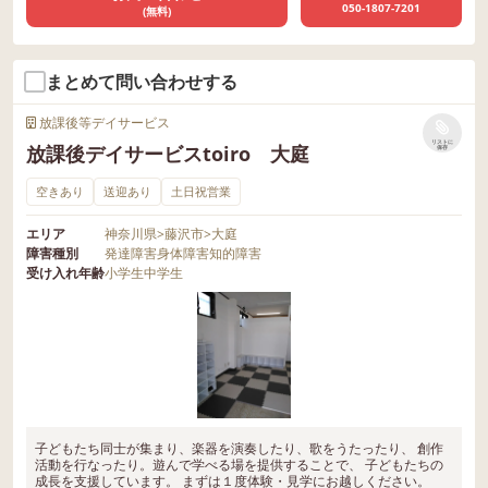
050-1807-7201
(無料)
まとめて問い合わせする
放課後等デイサービス
リストに
放課後デイサービスtoiro 大庭
保存
空きあり
送迎あり
土日祝営業
エリア
神奈川県
>
藤沢市
>
大庭
障害種別
発達障害
身体障害
知的障害
受け入れ年齢
小学生
中学生
子どもたち同士が集まり、楽器を演奏したり、歌をうたったり、 創作
活動を行なったり。遊んで学べる場を提供することで、 子どもたちの
成長を支援しています。 まずは１度体験・見学にお越しください。