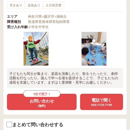
空きあり
送迎あり
土日祝営業
エリア
神奈川県
>
藤沢市
>
湘南台
障害種別
発達障害
身体障害
知的障害
受け入れ年齢
小学生
中学生
子どもたち同士が集まり、楽器を演奏したり、歌をうたったり、 創作
活動を行なったり。遊んで学べる場を提供することで、 子どもたちの
成長を支援しています。まずは１度体験・見学にお越しください。
1分で完了！
電話で聞く
お問い合わせ
050-1725-7199
(無料)
まとめて問い合わせする