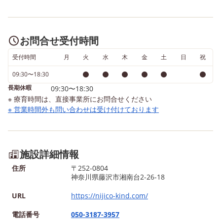
▪️世帯所得約900万円未満
→4.600円 ▪️世帯所得約900万
円以上→ご利用に応じ37.200
お問合せ受付時間
円までが上限です。 未来の
ある子ども達へ、明るい未来
受付時間
月
火
水
木
金
土
日
祝
を✨ 保護者の皆さまの良きパ
09:30〜18:30
ートナーとなれるよう、スタ
長期休暇
09:30〜18:30
ッフ一同お待ちしております
※ 療育時間は、直接事業所にお問合せください
🎵
※ 営業時間外も問い合わせは受け付けております
施設詳細情報
住所
〒252-0804
神奈川県藤沢市湘南台2-26-18
URL
https://nijico-kind.com/
電話番号
050-3187-3957