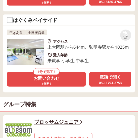
050-3186-4766
（無料）
はぐくみベイサイド
空きあり
土日祝営業
リストに
保存
アクセス
上大岡駅から644m、弘明寺駅から1025m
受入年齢
未就学 小学生 中学生
1分で完了！
電話で聞く
お問い合わせ
050-1793-2753
（無料）
グループ特集
ブロッサムジュニア