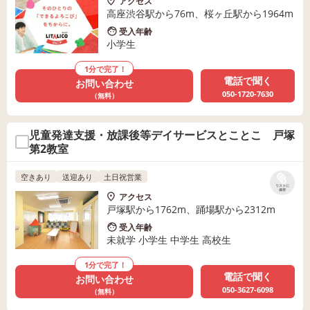
アクセス
高座渋谷駅から76m、桜ヶ丘駅から1964m
受入年齢
小学生
1分で完了！
電話で聞く
お問い合わせ
050-1720-7630
（無料）
児童発達支援・放課後等デイサービスとことこ 戸塚
第2教室
空きあり
送迎あり
土日祝営業
リストに
保存
アクセス
戸塚駅から1762m、踊場駅から2312m
受入年齢
未就学 小学生 中学生 高校生
1分で完了！
電話で聞く
お問い合わせ
050-3627-6098
（無料）