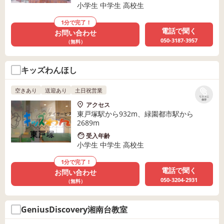
小学生 中学生 高校生
1分で完了！
電話で聞く
お問い合わせ
050-3187-3957
（無料）
キッズわんほし
空きあり
送迎あり
土日祝営業
リストに
保存
アクセス
東戸塚駅から932m、緑園都市駅から
2689m
受入年齢
小学生 中学生 高校生
1分で完了！
電話で聞く
お問い合わせ
050-3204-2931
（無料）
GeniusDiscovery湘南台教室