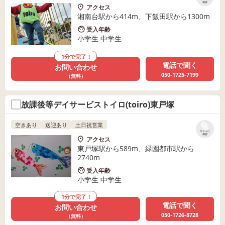
保存
アクセス
湘南台駅から414m、下飯田駅から1300m
受入年齢
小学生 中学生
1分で完了！
電話で聞く
お問い合わせ
050-1725-7199
（無料）
放課後等デイサービストイロ(toiro)東戸塚
空きあり
送迎あり
土日祝営業
リストに
保存
アクセス
東戸塚駅から589m、緑園都市駅から
2740m
受入年齢
小学生 中学生
1分で完了！
電話で聞く
お問い合わせ
050-1726-8728
（無料）