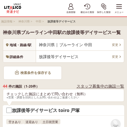
施設情報
>
神奈川県
>
中田
>
放課後等デイサービス
神奈川県ブルーライン中田駅の放課後等デイサービス一覧
神奈川県 | ブルーライン 中田
変更
地域・路線/駅
放課後等デイサービス
変更
詳細条件
検索条件を保存する
44
スタッフ募集中の施設一覧
件の施設（1-20件）
チェックした施設にまとめて問い合わせ（無料）
※営業・調査を目的としたお問い合わせはご遠慮ください
放課後等デイサービス toiro 戸塚
空きあり
送迎あり
土日祝営業
リストに