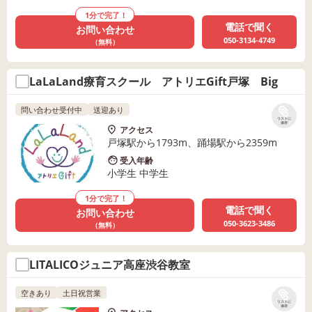
1分で完了！
電話で聞く
お問い合わせ
050-3134-4749
（無料）
LaLaLand療育スクール アトリエGift戸塚 Big
問い合わせ受付中
送迎あり
リストに
保存
アクセス
戸塚駅から1793m、踊場駅から2359m
受入年齢
小学生 中学生
1分で完了！
電話で聞く
お問い合わせ
050-3623-3486
（無料）
LITALICOジュニア高座渋谷教室
空きあり
土日祝営業
リストに
保存