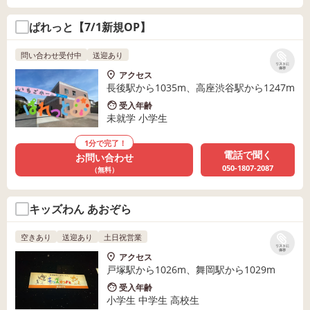
ぱれっと【7/1新規OP】
問い合わせ受付中
送迎あり
リストに
保存
アクセス
長後駅から1035m、高座渋谷駅から1247m
受入年齢
未就学 小学生
1分で完了！
電話で聞く
お問い合わせ
050-1807-2087
（無料）
キッズわん あおぞら
空きあり
送迎あり
土日祝営業
リストに
保存
アクセス
戸塚駅から1026m、舞岡駅から1029m
受入年齢
小学生 中学生 高校生