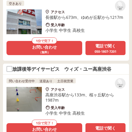
空きあり
リストに
保存
アクセス
長後駅から673m、ゆめが丘駅から1217m
受入年齢
小学生 中学生 高校生
1分で完了！
電話で聞く
お問い合わせ
050-1807-7201
（無料）
放課後等デイサービス ウィズ・ユー高座渋谷
問い合わせ受付中
送迎あり
土日祝営業
リストに
保存
アクセス
高座渋谷駅から133m、桜ヶ丘駅から
1987m
受入年齢
小学生 中学生 高校生
1分で完了！
電話で聞く
お問い合わせ