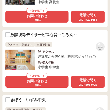
中学生 高校生
1分で完了！
電話で聞く
お問い合わせ
050-1720-9854
（無料）
放課後等デイサービス心音～ころん～
空きあり
送迎あり
土日祝営業
リストに
保存
アクセス
戸塚駅から961m、舞岡駅から1192m
受入年齢
小学生 中学生
1分で完了！
電話で聞く
お問い合わせ
050-1808-0720
（無料）
きぼう いずみ中央
問い合わせ受付中
送迎あり