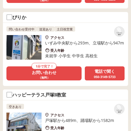
（無料）
ぴりか
問い合わせ受付中
送迎あり
土日祝営業
リストに
保存
アクセス
いずみ中央駅から293m、立場駅から947m
受入年齢
未就学 小学生 中学生 高校生
1分で完了！
電話で聞く
お問い合わせ
050-3149-5733
（無料）
ハッピーテラス戸塚Ⅱ教室
空きあり
リストに
保存
アクセス
戸塚駅から489m、踊場駅から1582m
受入年齢