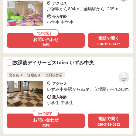
保存
アクセス
戸塚駅から894m、踊場駅から1265m
受入年齢
小学生 中学生
1分で完了！
電話で聞く
お問い合わせ
050-3196-1427
（無料）
放課後デイサービスtoiro いずみ中央
空きあり
送迎あり
土日祝営業
リストに
保存
アクセス
いずみ中央駅から92m、立場駅から1243m
受入年齢
小学生 中学生
1分で完了！
電話で聞く
お問い合わせ
050-3189-0312
（無料）