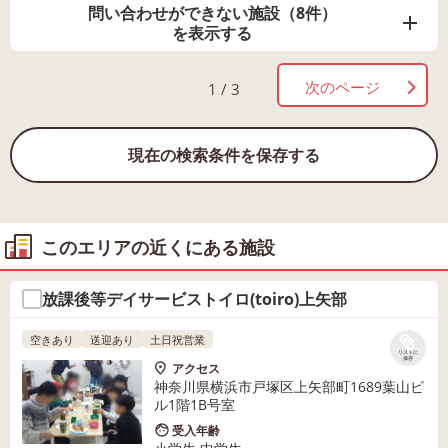
問い合わせができない施設（8件）
を表示する
次のページ
1 / 3
現在の検索条件を保存する
このエリアの近くにある施設
放課後等デイサービストイロ(toiro)上矢部
空きあり
送迎あり
土日祝営業
リストに
保存
アクセス
神奈川県横浜市戸塚区上矢部町1689葉山ビ
ル1階1B号室
受入年齢