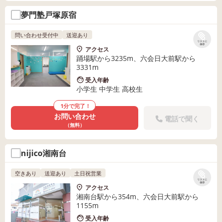
夢門塾戸塚原宿
問い合わせ受付中
送迎あり
リストに
保存
アクセス
踊場駅から3235m、六会日大前駅から
3331m
受入年齢
小学生 中学生 高校生
1分で完了！
お問い合わせ
電話で聞く
（無料）
nijico湘南台
空きあり
送迎あり
土日祝営業
リストに
保存
アクセス
湘南台駅から354m、六会日大前駅から
1155m
受入年齢