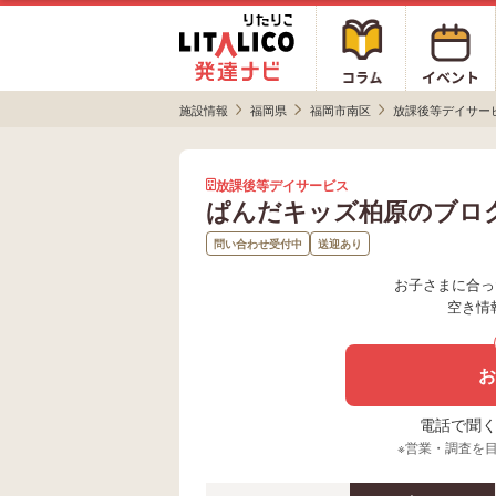
施設情報
福岡県
福岡市南区
放課後等デイサー
放課後等デイサービス
ぱんだキッズ柏原のブロ
問い合わせ受付中
送迎あり
お子さまに合っ
空き情
お
電話で聞く場
※営業・調査を