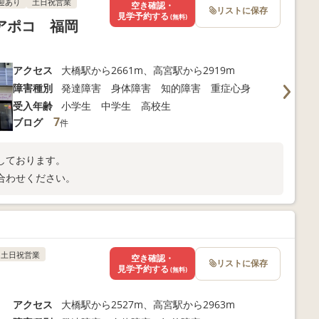
迎あり
土日祝営業
空き確認・
リストに保存
見学予約する
(無料)
アポコ 福岡
アクセス
大橋駅から2661m、高宮駅から2919m
障害種別
発達障害 身体障害 知的障害 重症心身
受入年齢
小学生 中学生 高校生
7
ブログ
件
しております。
合わせください。
土日祝営業
空き確認・
リストに保存
見学予約する
(無料)
アクセス
大橋駅から2527m、高宮駅から2963m