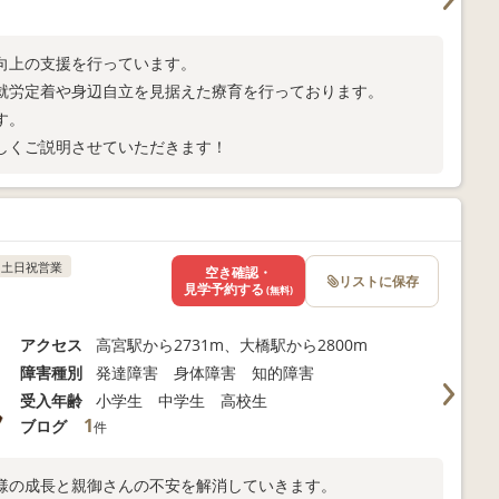
向上の支援を行っています。
就労定着や身辺自立を見据えた療育を行っております。
す。
しくご説明させていただきます！
土日祝営業
空き確認・
リストに保存
見学予約する
(無料)
アクセス
高宮駅から2731m、大橋駅から2800m
障害種別
発達障害 身体障害 知的障害
受入年齢
小学生 中学生 高校生
1
ブログ
件
様の成長と親御さんの不安を解消していきます。