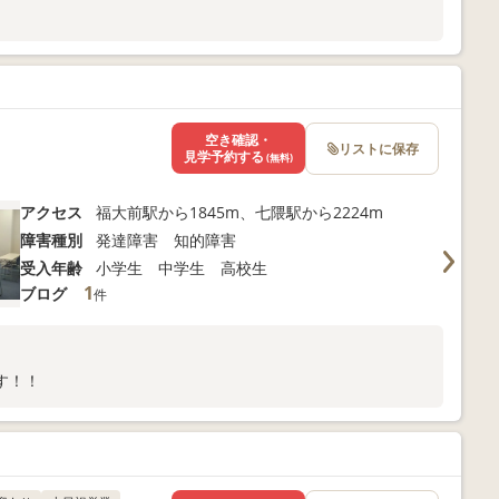
空き確認・
リストに保存
見学予約する
(無料)
アクセス
福大前駅から1845m、七隈駅から2224m
障害種別
発達障害 知的障害
受入年齢
小学生 中学生 高校生
1
ブログ
件
す！！