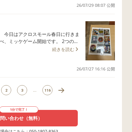
26/07/29 08:07 公開
・7・1
FAX 092－408-2515 受付時間 1
きま
べ、ミッケゲーム開始です。 2つのグ
8個のマークを見つけに行きました。
続きを読む
からないものまであり、いい運動量で
つけられてしまい、子どもたちの観察
26/07/27 16:16 公開
2515 受付時間 10：30～18：00（平
2
3
...
116
1分で完了！
問い合わせ（無料）
合はこちら：050-1807-8363