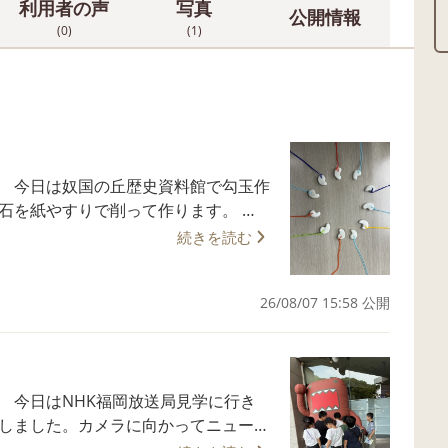
利用者の声
写真
公開情報
(0)
(1)
玉作
石を紙やすりで削って作ります。 説
たことない真剣な表情の子どもたち。
続きを読む
形になるまで何度も何度も修正を加えな
ってからは資料館の方が教えてくださっ
26/08/07 15:58 公開
408-2515 受付時間 10：30～18：
行き
をしました。カメラに向かってニュース