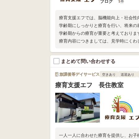
1
ブログ
件
療育支援エフでは、脳機能向上・社会性
学齢期にしっかりと療育を行い、将来の
学齢期からの療育が重要と考えておりま
療育内容につきましては、見学時にくわ
まとめて問い合わせする
放課後等デイサービス
空きあり
送迎あり
療育支援エフ 長住教室
一人一人に合わせた療育を提供し、お子