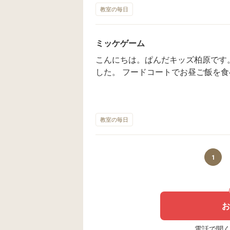
教室の毎日
ースで夏を満喫したかわかりましたか？ ぱんだキッズ柏原 2025
OPEN 【ご相談・お問い合わせ】 TEL・
0：30～18：00（平日)
ミッケゲーム
こんにちは。ぱんだキッズ柏原です。 今日はアクロスモール春日に行
した。 フードコートでお昼ご飯を食
ループに分かれ１階、2階合わせて1
すぐ見つかるものからなかなか見つ
した。計画していた時間より早く見
力に脱帽でした。 ぱんだキッズ柏原 2025・7・1 OPEN 【ご相談・お問
教室の毎日
い合わせ】 TEL・FAX 092－408-
日)
1
お
電話で聞く場