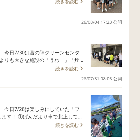
ている画面の中に自分たちが入って、
続きを読む
知ることができました。 館内を周って
。 ぱんだキッズ柏原 2
26/08/04 17:23 公開
わせ】 TEL・FAX 092－408-2515
ンタ
たよりも大きな施設の「うわー」「煙突
ンセンターの中は見学コースがあり、自
続きを読む
きます。 3年生以下の子どもたちは初
26/07/31 08:06 公開
は福岡市のクリーンセンターとの違いを
生はツアーガイドとしてみんなを案内し
「水分補給をしてください」と気配り
ミとして出されたものがまだまだ使える
「フ
センター内の足湯です。「疲れがとれた
満喫します！ ①ぱんだより車で北上して港
原 2025・
場所を確認します ③15分の船旅を楽
続きを読む
TEL・FAX 092－408-2515 受付
島を目指します ⑤島の海水浴場で波
ワー・ドームを見つけます どんなコ