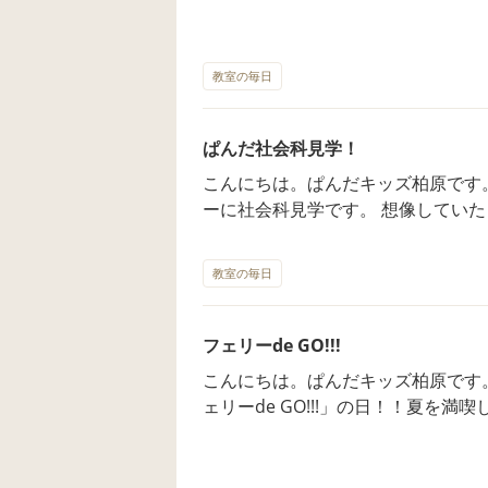
の原稿を読んだりいつもテレビで見
番組がどのように作られているかを
スタンプラリーをし、帰りにお土産をもらいました
025・7・1 OPEN 【ご相談・お問い合
教室の毎日
受付時間 10：30～18：00（平日)
ぱんだ社会科見学！
こんにちは。ぱんだキッズ柏原です。 今日7/30は宮の陣クリーンセ
ーに社会科見学です。 想像してい
すごい」と興味津々です。 クリー
分たちでマップを見ながら進んでい
教室の毎日
めて見る光景に圧倒。 4・５年生
見つけながら見学しました。 6年
てくれました。「トイレ休憩です」
フェリーde GO!!!
も満点。 リサイクル展示室ではゴ
こんにちは。ぱんだキッズ柏原です。 今日7/28は楽しみにしていた
ことを知りました。 見学の締めは
ェリーde GO!!!」の日！！夏を
～」「癒される～」と大満足の見学でした。 ぱんだキッズ柏
を目指します ②港のタワーから行く
7・1 OPEN 【ご相談・お問い合わせ】 
しみます ④着いた港から車で金印の
時間 10：30～18：00（平日)
と戯れます ⑥島の展望台から福岡タ