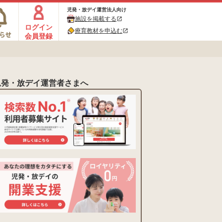
児発・放デイ運営法人向け
施設を掲載する
open_in_new
ログイン
療育教材を申込む
open_in_new
会員登録
児発・放デイ運営者さまへ