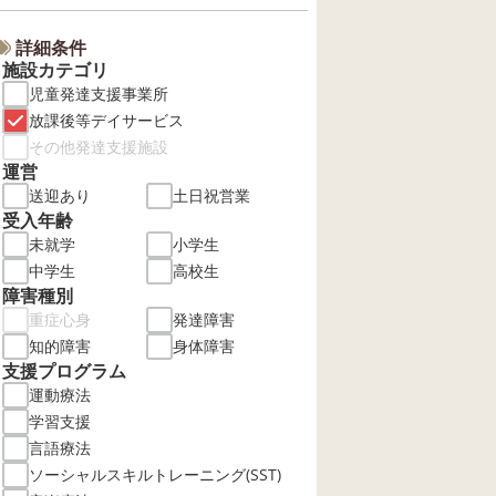
詳細条件
施設カテゴリ
児童発達支援事業所
放課後等デイサービス
その他発達支援施設
運営
送迎あり
土日祝営業
受入年齢
未就学
小学生
中学生
高校生
障害種別
重症心身
発達障害
知的障害
身体障害
支援プログラム
運動療法
学習支援
言語療法
ソーシャルスキルトレーニング(SST)