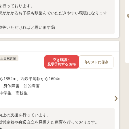
を行っております。
間がかかるお子様も馴染んでいただきやすい環境になります
等いただければと思います🤗
土日祝営業
空き確認・
リストに保存
見学予約する
(無料)
ら1352m、西鉄平尾駅から1604m
 身体障害 知的障害
中学生 高校生
向上の支援を行っています。
就労定着や身辺自立を見据えた療育を行っております。