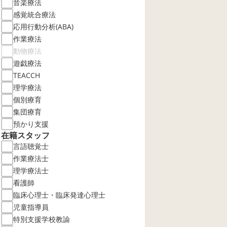
音楽療法
感覚統合療法
応用行動分析(ABA)
作業療法
動物療法
遊戯療法
TEACCH
理学療法
個別療育
集団療育
預かり支援
在籍スタッフ
言語聴覚士
作業療法士
理学療法士
看護師
臨床心理士・臨床発達心理士
児童指導員
特別支援学校教諭