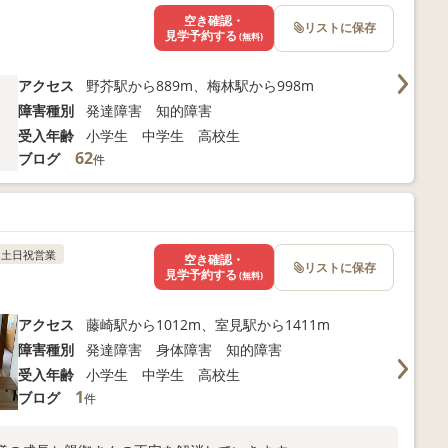
空き確認・
リストに保存
見学予約する
(無料)
アクセス
野芥駅から889m、梅林駅から998m
障害種別
発達障害 知的障害
受入年齢
小学生 中学生 高校生
62
ブログ
件
土日祝営業
空き確認・
リストに保存
見学予約する
(無料)
アクセス
藤崎駅から1012m、室見駅から1411m
障害種別
発達障害 身体障害 知的障害
受入年齢
小学生 中学生 高校生
1
ブログ
件