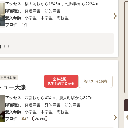
アクセス
福大前駅から1845m、七隈駅から2224m
障害種別
発達障害 知的障害
受入年齢
小学生 中学生 高校生
1
ブログ
件
す！！
土日祝営業
空き確認・
リストに保存
見学予約する
(無料)
・ユー大濠
アクセス
西新駅から404m、唐人町駅から827m
障害種別
発達障害 身体障害 知的障害
受入年齢
小学生 中学生 高校生
83
ブログ
件
ブログup