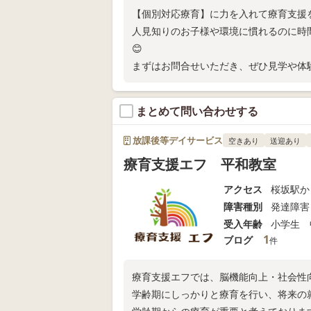
【個別対応療育】に力を入れて療育支援
人見知りのお子様や環境に慣れるのに時
😊
まずはお問合せいただき、ぜひ見学や体験
まとめて問い合わせする
放課後等デイサービス
空きあり
送迎あり
療育支援エフ 平和教室
アクセス
桜坂駅か
障害種別
発達障害
受入年齢
小学生 
1
ブログ
件
療育支援エフでは、脳機能向上・社会性
学齢期にしっかりと療育を行い、将来の