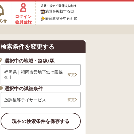
児発・放デイ運営法人向け
施設を掲載する
open_in_new
ログイン
療育教材を申込む
open_in_new
会員登録
検索条件を変更する
選択中の地域・路線/駅
福岡県｜福岡市営地下鉄七隈線
変更
金山
選択中の詳細条件
放課後等デイサービス
変更
現在の検索条件を保存する