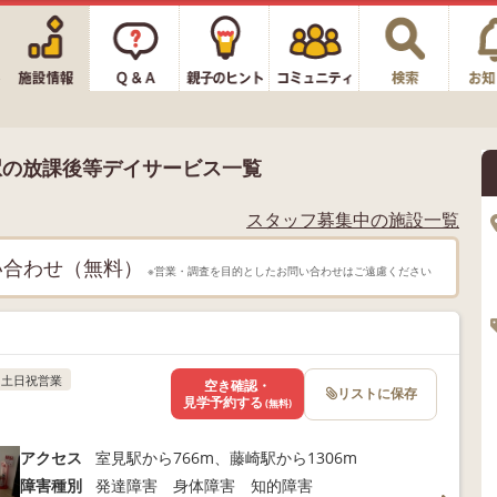
駅の放課後等デイサービス一覧
スタッフ募集中の施設一覧
い合わせ（無料）
※営業・調査を目的としたお問い合わせはご遠慮ください
土日祝営業
空き確認・
リストに保存
見学予約する
(無料)
アクセス
室見駅から766m、藤崎駅から1306m
障害種別
発達障害 身体障害 知的障害