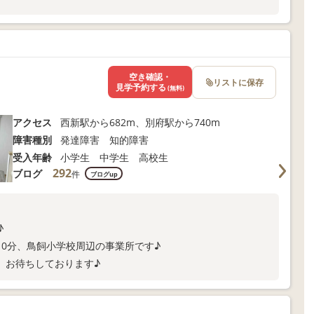
空き確認・
リストに保存
見学予約する
(無料)
アクセス
西新駅から682m、別府駅から740m
障害種別
発達障害 知的障害
受入年齢
小学生 中学生 高校生
292
ブログ
件
ブログup
♪
10分、鳥飼小学校周辺の事業所です♪
、お待ちしております♪