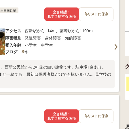
土日祝営業
空き確認・
リストに保存
見学予約する
(無料)
アクセス
西新駅から114m、藤崎駅から1109m
障害種別
発達障害 身体障害 知的障害
受入年齢
小学生 中学生
8
ブログ
件
分。西新公民館から2軒先の白い建物です。駐車場1台あり。
まと一緒でも、最初は保護者様だけでも構いません。見学後の
空き確認・
リストに保存
見学予約する
(無料)