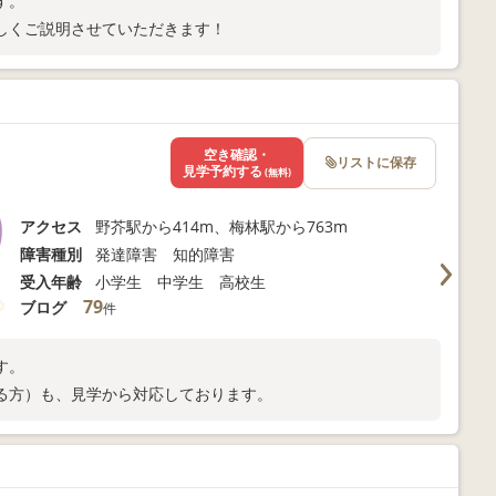
す。
しくご説明させていただきます！
空き確認・
リストに保存
見学予約する
(無料)
アクセス
野芥駅から414m、梅林駅から763m
障害種別
発達障害 知的障害
受入年齢
小学生 中学生 高校生
79
ブログ
件
す。
る方）も、見学から対応しております。