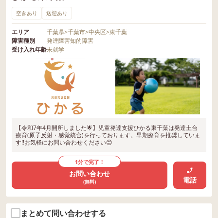
空きあり
送迎あり
エリア
千葉県
>
千葉市
>
中央区
>
東千葉
障害種別
発達障害
知的障害
受け入れ年齢
未就学
【令和7年4月開所しました🌟】児童発達支援ひかる東千葉は発達土台
療育(原子反射・感覚統合)を行っております。早期療育を推奨していま
す!!お気軽にお問い合わせください😊
1分で完了！
お問い合わせ
電話
(無料)
まとめて問い合わせする