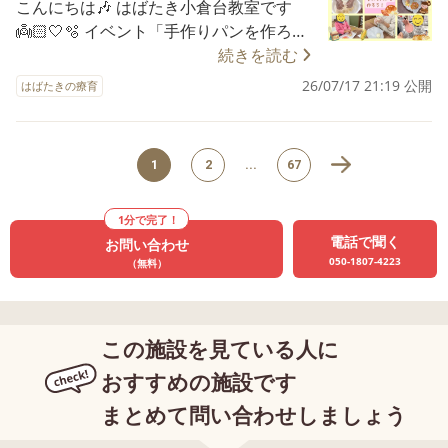
した。 「手を切らないように気をつけな
こんにちは🎶 はばたき小倉台教室です
せ、星飾りと一緒に組み立てました🎋
した🎶 今回は「お父さんの好きなとこ
ふれあい・安心感 ✔ コミュニケーション
きゃ！」と手元をよく見ながら、慎重に
👼🏻🤍🫧 イベント「手作りパンを作ろう
「にこにこの顔にする！」「ここに貼ろ
ろ」を発表しています😊 「笑ったときの
力 ✔ 社会性（お友だちや大人との関わ
取り組む姿が見られました☺️ 「次はこ
🍞💕」の様子をご紹介します✨ 今回は、
続きを読む
うかな？」と、自分なりに工夫しながら
顔が好き！」「一緒に遊んでくれるとこ
り） ✔ 挑戦する気持ち・達成感 ✔ 季節の
れ？」と手順を確認しながら、意欲的に
自分だけのオリジナルパン作りに挑戦し
仕上げています😊 完成すると、「でき
26/07/17 21:19 公開
ろ！」など、それぞれが照れながらも嬉
はばたきの療育
行事を楽しむ心 ✔ 自己肯定感（笑顔や
参加する様子もとても素敵でした✨ 切っ
ました😊🎶 「今日はパンを作るんだよ
た！」「かわいい！」と達成感いっぱい
しそうに発表してくれました💕 お友だち
「できた！」の積み重ね） これからも、
た食材をお鍋に入れて炒めると、「じ
ね！」「どんなパンにしようかな〜？」
の笑顔を見せてくれました💖 色のにじみ
のお話にも耳を傾けながら、温かい雰囲
お子さま一人ひとりの成長を大切にしな
ゅ〜じゅ〜音がする！」「いい匂い！」
と、始まる前から楽しみにしている子ど
や素材の感触を楽しみながら、世界にひ
気で活動がスタートしました🌼 まずは、
がら、ご家族みなさまで楽しんでいただ
1
2
...
67
と興味津々👀 音や香り、食材の変化を感
もたちです💖 はじまりの会では、今日の
とつだけの素敵な七夕飾りを作ることが
白い粘土に好きな色を混ぜるところから
けるイベントを企画してまいります🌸✨
じながら調理を楽しみました🎶 カレール
流れを確認したあと、「好きなパンは何
できました✨ 🌟この活動で育つ力🌟 ✔ 微
スタート🎨✨ 「黒にする！」「青もいい
今後とも、はばたき小倉台教室をよろし
ーを入れる際には、お鍋の近くからそっ
ですか？」をテーマに自己紹介を行いま
1分で完了！
細運動（描く・巻く・貼る） ✔ 色や素材
な〜！」と、自分で好きな色を選び、両
くお願いいたします😊🍀 ＝＝＝＝＝＝＝
と入れ、安全にも気をつけて取り組むこ
電話で聞く
お問い合わせ
した🥐✨ 「クリームパンです！」と元気
への興味 ✔ 創造力・表現力 ✔ 手順を理解
手でこねこね😊 少しずつ色が変わってい
＝＝＝＝＝＝＝＝＝＝＝＝＝＝＝ ◾平日、
とができました。 煮込んでいる間は、
050-1807-4223
（無料）
よく発表してくれるお友だちもいて、お
して進める力 ✔ 集中力・持続力 ✔ 自己肯
く様子を見て、「すごい！」「全部同じ
〈個別･集団療育〉 ◾土曜日、祝日〈外出･
「もうできたかな？」「カレーになって
友だちのお話もよく聞きながら和やかな
定感（完成した達成感） これからも、季
色になった！」と目を輝かせながら楽し
クッキング･イベント行事等〉 子ども達の
きた！」と完成を心待ちにする可愛らし
雰囲気で活動がスタートしました😊🌼 ま
節を感じながら、さまざまな色や素材に
む姿が見られました✨ 色がきれいに混ざ
『興味のある事、楽しい』を引き伸ばし
い姿も見られました🍛💖 完成後は、みん
ずはワークシートを使って、どんなパン
触れられる制作活動を楽しんでいきたい
この施設を見ている人に
ったら、粘土を細長く伸ばして輪になる
ながら個々のお困り事に合わせた療育を
なで「いただきます！」✨ 「おいし
を作るか考えます🖍️✨ ケチャップやマヨ
と思います😊🌸 ＝＝＝＝＝＝＝＝＝＝＝
ように繋げて、プレゼントの土台を作っ
行っていますので、 お気軽に見学･体験会
おすすめの施設です
い！」「たくさん食べられる！」と笑顔
ネーズ、ツナやハム、枝豆、コーンなど
＝＝＝＝＝＝＝＝＝＝＝ ◾平日、〈個別･
ていきます🌈 「切れないように…」「丸
お待ちしております☺ また、保育士･児童
で食べ、自分たちで作ったカレーを嬉し
まとめて問い合わせしましょう
の具材を見ながら、「ケチャップを塗っ
集団療育〉 ◾土曜日、祝日〈外出･クッキ
くなった！」と形を整えながら、最後ま
指導員･児童発達支援管 等募集しておりま
そうに味わっていました😊 食材を選ぶと
て、枝豆をのせようかな？」「チーズも
ング･イベント行事等〉 子ども達の『興味
で集中して取り組むことができました👏