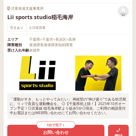
児童発達支援事業所
リストに
Lii sports studio稲毛海岸
保存
空きあり
土日祝営業
エリア
千葉県
>
千葉市
>
美浜区
>
高洲
障害種別
発達障害
身体障害
知的障害
受け入れ年齢
未就学
「運動がすき、もっとやってみたい」 神経型の”伸び盛り”である幼児期
に、リィで良質な運動機会を。 ◎【千葉県初上陸！】2025年10月オー
プン予定！◎京葉線 稲毛海岸駅より徒歩5分◎現在、ご利用の相談受付
中お電話またはWEB問い合わせにてお問い合わせください。
1分で完了！
お問い合わせ