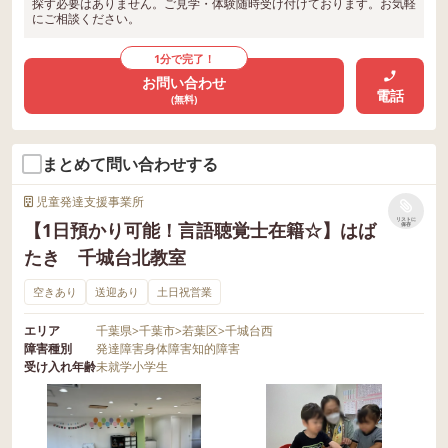
はばたき みどり台教室 〒263-0023 千葉
探す必要はありません。ご見学・体験随時受け付けております。お気軽
ふれる素敵な制作活動となりました💙✨
また、保育士･児童指導員･児童発達支援
にご相談ください。
オリジナルパンを仕上げていきました✨
県千葉市稲毛区緑町2-14-16 043-400-348
🌟この活動で育つ力🌟 ✔ 微細運動（こね
管 等募集しておりますのでご連絡お待ち
お友だちのパンを見て「それもおいしそ
8 ▶はばたき 千葉寺教室 〒260-0 千葉県
る・伸ばす・貼る動き） ✔ 創造力・表現
1分で完了！
しております♪♪ ▶四街道山王教室 〒264
う！」と話し合う姿も見られ、笑顔いっ
千葉市中央区稲荷町2-13-1 君塚ハイム 04
力 ✔ 感謝の気持ちを伝える力 ✔ 手順理
お問い合わせ
-0002 千葉県千葉市稲毛区山王町29-1 043
ぱいの時間となりました☺️🌷 パンを焼い
電話
3-400-3489
(無料)
解・集中力 ✔ 自己選択力（色や飾りを選
-400-3229 ▶はばたき千葉中央教室 （葭
ている間は、お友だちとボール遊びを楽
ぶ力） ✔ 自己肯定感（世界にひとつだけ
川公園近く） 〒266-0013 千葉県千葉市中
しみました⚽🎶 「まだかな〜？」「いい
の作品を完成させる達成感） これから
央区中央３丁目２−２ 八田ビル ５F 043-4
まとめて問い合わせする
匂いしてきた！」と、焼き上がりを楽し
も、季節の行事や制作活動を通して、大
00-3109 ▶ はばたき都賀駅前教室 〒 264
みに待つ姿もとても可愛らしかったです
切な人を思いやる気持ちや、自分らしく
児童発達支援事業所
- 0025 千葉県千葉市若葉区都賀３丁目２
😊💕 そして、焼きたてのパンが完成🍞✨
表現する楽しさを育んでいきたいと思い
リストに
【1日預かり可能！言語聴覚士在籍☆】はば
保存
−５ なかや第2ビル３F 043-400-2853 ▶は
「できたー！」「おいしそう！」と目を
ます😊🌸 ＝＝＝＝＝＝＝＝＝＝＝＝＝＝
たき 千城台北教室
ばたき小倉台教室 〒 264 - 0006 千葉県千
輝かせ、自分で作ったパンを嬉しそうに
＝＝＝＝＝＝＝＝ ◾平日、〈個別･集団療
葉市若葉区小倉台3-4-4 N・Kビル102 043
頬張る子どもたち🥰 「おいしい！」「ま
空きあり
送迎あり
土日祝営業
育〉 ◾土曜日、祝日〈外出･クッキング･イ
-400-3125 ▶はばたき千城台教室 〒 264 -
た作りたい！」と笑顔いっぱいで味わ
ベント行事等〉 子ども達の『興味のある
0004 千葉県千葉市若葉区千城台西2丁目1
エリア
千葉県
>
千葉市
>
若葉区
>
千城台西
い、あっという間に完食していました💖
事、楽しい』を引き伸ばしながら個々の
障害種別
発達障害
身体障害
知的障害
3-2 043-400-3228 ▶はばたき みどり台教
自分で考えたパンが形になり、作る楽し
お困り事に合わせた療育を行っています
受け入れ年齢
未就学
小学生
室 〒263-0023 千葉県千葉市稲毛区緑町2-
さや食べる喜び、達成感をたくさん感じ
ので、 お気軽に見学･体験会お待ちしてお
14-16 043-400-3488 ▶はばたき 千葉寺教
られた素敵なクッキングイベントとなり
ります☺ また、保育士･児童指導員･児童
室 〒260-0 千葉県千葉市中央区稲荷町2-1
ました🌸✨ 🌟この活動で育つ力🌟 ✔︎ 生活
発達支援管 等募集しておりますのでご連