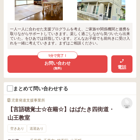
一人一人に合わせた支援プログラムを考え、ご家族や関係機関と連携を
取りながらサポートしていきます。楽しく過ごしながら気づいたら出来
ていた。をひあでは目指しています。どんなお子様でも前向きに受け入
れを一緒に考えていきます。まずはご相談ください。
1分で完了！
お問い合わせ
電話
(無料)
まとめて問い合わせする
児童発達支援事業所
リストに
【言語聴覚士☆在籍☆】はばたき四街道・
保存
山王教室
空きあり
送迎あり