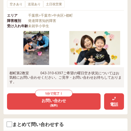
空きあり
送迎あり
土日祝営業
エリア
千葉県
>
千葉市
>
中央区
>
都町
障害種別
発達障害
知的障害
受け入れ年齢
未就学
小学生
都町第2教室 043-310-6397ご希望の曜日空き状況についてはお
気軽にお問い合わせください。ご見学・お問い合わせお待ちしておりま
す。
1分で完了！
お問い合わせ
電話
(無料)
まとめて問い合わせする