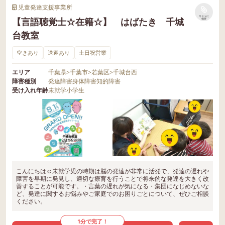
児童発達支援事業所
リストに
【言語聴覚士☆在籍☆】 はばたき 千城
保存
台教室
空きあり
送迎あり
土日祝営業
エリア
千葉県
>
千葉市
>
若葉区
>
千城台西
障害種別
発達障害
身体障害
知的障害
受け入れ年齢
未就学
小学生
こんにちは☺未就学児の時期は脳の発達が非常に活発で、発達の遅れや
障害を早期に発見し、適切な療育を行うことで将来的な発達を大きく改
善することが可能です。・言葉の遅れが気になる・集団になじめないな
ど、発達に関するお悩みやご家庭でのお困りごとについて、ぜひご相談
ください。
1分で完了！