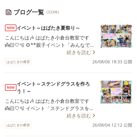
ブログ一覧
(333件)
イベント～はばたき夏祭り～
NEW
こんにちは🎶 はばたき小倉台教室です
👼🏻🤍🫧 🌻**親子イベント「みんなで夏
祭りを楽しもう🎐」**🌻 先日、親子イベ
続きを読む
ント「みんなで夏祭りを楽しもう」を開
26/08/06 18:33 公開
はばたきの療育
催しました😊✨ 会場には子どもたちの元
気な声と笑顔があふれ、夏らしい楽しい
時間がスタート🎶 保護者の方と一緒にゲ
イベント～ステンドグラスを作ろ
NEW
ームや製作、食べ物コーナーなど、さま
う！～
ざまなブースを回りながら夏祭りを満喫
こんにちは🎶 はばたき小倉台教室です
しました🍧✨ ゲームコーナーでは、「や
👼🏻🤍🫧 イベント「ステンドグラスを作
ったー！」「もう一回やりたい！」と大
ろう！🎋✨」の様子をご紹介します😊 今
続きを読む
盛り上がり🎯💕 親子で協力しながら挑戦
回は、七夕にちなんだ織姫と彦星のステ
26/08/04 12:12 公開
する姿や、「できた！」と嬉しそうに笑
はばたきの療育
ンドグラスを作りました🌟 はじまりの会
い合う姿がたくさん見られました☺️💖 製