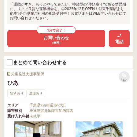
「運動がすき、もっとやってみたい」神経型の”伸び盛り”である幼児期
に、リィで良質な運動機会を。◎2025年12月OPEN！◎東千葉駅より
徒歩1分◎現在ご利用の相談受付中！お電話またはWEB問い合わせにて
お問い合わせください。
1分で完了！
お問い合わせ
電話
(無料)
まとめて問い合わせする
児童発達支援事業所
リストに
ひあ
保存
空きあり
送迎あり
エリア
千葉県
>
四街道市
>
大日
障害種別
発達障害
身体障害
知的障害
受け入れ年齢
未就学