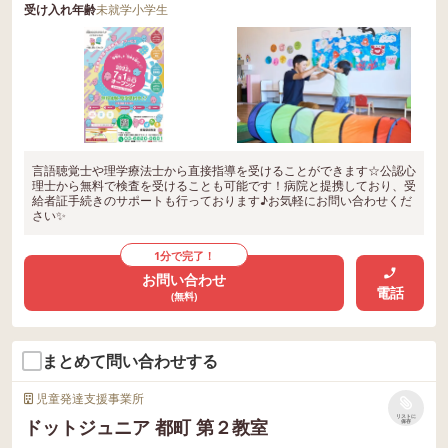
受け入れ年齢
未就学
小学生
童発達支援管 等募集しておりますのでご
連絡お待ちしております♪♪ ▶︎四街道山王
教室 〒264-0002 千葉県千葉市稲毛区山王
町29-1 043-400-3229 ▶︎はばたき千葉中央
教室 （葭川公園近く） 〒266-0013 千葉
県千葉市中央区中央３丁目２−２ 八田ビ
ル ５F 043-400-3109 ▶ はばたき都賀駅前
言語聴覚士や理学療法士から直接指導を受けることができます☆公認心
教室 〒 264 - 0025 千葉県千葉市若葉区都
理士から無料で検査を受けることも可能です！病院と提携しており、受
給者証手続きのサポートも行っております♪お気軽にお問い合わせくだ
賀３丁目２−５ なかや第2ビル３F 043-40
さい✨
0-2853 ▶はばたき小倉台教室 〒 264 - 00
06 千葉県千葉市若葉区小倉台3-4-4 N・K
1分で完了！
ビル102 043-400-3125 ▶はばたき千城台
お問い合わせ
電話
(無料)
教室 〒 264 - 0004 千葉県千葉市若葉区千
城台西2丁目13-2 043-400-3228 ▶はばた
き みどり台教室 〒263-0023 千葉県千葉
まとめて問い合わせする
市稲毛区緑町2-14-16 043-400-3488 ▶は
ばたき 千葉寺教室 〒260-0 千葉県千葉市
児童発達支援事業所
中央区稲荷町2-13-1 君塚ハイム 043-400-
リストに
ドットジュニア 都町 第２教室
保存
3489