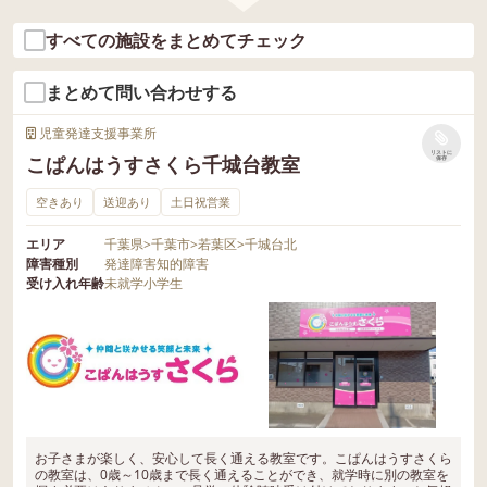
すのでご連絡お待ちしております♪♪ ▶四
ころから調理、食事までを経験し、お友
ほしい！」と想像を膨らませる子どもた
のある事、楽しい』を引き伸ばしながら
✨ 土台が完成した後は、ビーズやキラキ
街道山王教室 〒264-0002 千葉県千葉市稲
だちと協力する楽しさや、自分で作る喜
すべての施設をまとめてチェック
ち☺️💕 色を塗ったり具材を貼ったりしな
個々のお困り事に合わせた療育を行って
ラの飾り付けタイム💎✨ 「ここにつけよ
毛区山王町29-1 043-400-3229 ▶はばたき
びを感じられる一日となりました🌷 🌟こ
がら、「こんなパンになったらおいしそ
いますので、 お気軽に見学･体験会お待ち
う！」「キラキラいっぱいにしたい！」
千葉中央教室 （葭川公園近く） 〒266-00
の活動で育つ力🌟 ✔ 生活力（買い物・調
まとめて問い合わせする
う！」と楽しそうに完成図を作っていま
しております☺ また、保育士･児童指導
と、一つひとつ配置を考えながら丁寧に
13 千葉県千葉市中央区中央３丁目２−２
理への理解） ✔ 食材や食事への興味 ✔ 微
した🎶 いよいよパン作りスタートです🍞
員･児童発達支援管 等募集しておりますの
貼り付けていきます😊💕 それぞれの個性
八田ビル ５F 043-400-3109 ▶ はばたき都
児童発達支援事業所
細運動（むく・切る・入れる） ✔ 感覚統
✨ 米粉とお豆腐を見て、「え！お豆腐入
でご連絡お待ちしております♪♪ ▶四街道
が光る、とても素敵な作品になりました
賀駅前教室 〒 264 - 0025 千葉県千葉市若
リストに
こぱんはうすさくら千城台教室
合（音・香り・味・感触） ✔ 社会性（お
保存
れるの！？」とびっくり😳 お豆腐をなめ
山王教室 〒264-0002 千葉県千葉市稲毛区
🌟 続いて、お父さんへのメッセージカー
葉区都賀３丁目２−５ なかや第2ビル３F 0
約束・順番・協力） ✔ 自己肯定感（自分
らかにしたあと、材料をボウルに入れて
山王町29-1 043-400-3229 ▶はばたき千葉
空きあり
送迎あり
土日祝営業
ド作りです💌✨ 「ありがとうって書きた
43-400-2853 ▶はばたき小倉台教室 〒 26
で作った達成感） これからも、生活につ
生地をこねていきます。 「やわらか
中央教室 （葭川公園近く） 〒266-0013
い！」「お手紙も描く！」と、お父さん
4 - 0006 千葉県千葉市若葉区小倉台3-4-4
ながる体験を通して、子どもたちの「知
エリア
千葉県
>
千葉市
>
若葉区
>
千城台北
い！」「ひんやりしてる〜！」と、生地
千葉県千葉市中央区中央３丁目２−２ 八
のことを思い浮かべながら、気持ちを込
N・Kビル102 043-400-3125 ▶はばたき
障害種別
発達障害
知的障害
りたい！」「やってみたい！」という気
の感触を楽しみながら両手で一生懸命こ
田ビル ５F 043-400-3109 ▶ はばたき都賀
受け入れ年齢
未就学
小学生
めて文字やイラストを描いていました☺️
千城台教室 〒 264 - 0004 千葉県千葉市若
持ちを育んでいきたいと思います😊🌸 ＝
ねる姿が見られました😊 少しずつまとま
駅前教室 〒 264 - 0025 千葉県千葉市若葉
💖 描き終えると、「できたー！」「早く
葉区千城台西2丁目13-2 043-400-3228 ▶
＝＝＝＝＝＝＝＝＝＝＝＝＝＝＝＝＝＝
ってくると、「パンみたいになってき
区都賀３丁目２−５ なかや第2ビル３F 04
渡したい！」と嬉しそうに見せてくれる
はばたき みどり台教室 〒263-0023 千葉
＝＝＝ ◾平日、〈個別･集団療育〉 ◾土曜
た！」と嬉しそうに教えてくれる場面も
3-400-2853 ▶はばたき小倉台教室 〒 264
姿がとても微笑ましかったです🌷 最後は
県千葉市稲毛区緑町2-14-16 043-400-348
日、祝日〈外出･クッキング･イベント行
ありました💖 生地を丸くのばした後は、
- 0006 千葉県千葉市若葉区小倉台3-4-4
先生が写真や磁石を取り付けて仕上げを
8 ▶はばたき 千葉寺教室 〒260-0 千葉県
事等〉 子ども達の『興味のある事、楽し
お楽しみのトッピングタイム🌽🧀🍅 ワー
N・Kビル102 043-400-3125 ▶はばたき
行いました📸✨ 大好きなお父さんを思い
千葉市中央区稲荷町2-13-1 君塚ハイム 04
い』を引き伸ばしながら個々のお困り事
クシートを見ながら、「〇〇くださ〜
千城台教室 〒 264 - 0004 千葉県千葉市若
浮かべながら、一つひとつ丁寧に作る子
3-400-3489
に合わせた療育を行っていますので、 お
い！」「これものせたい！」と先生やお
お子さまが楽しく、安心して長く通える教室です。こぱんはうすさくら
葉区千城台西2丁目13-2 043-400-3228 ▶
どもたちの姿に、たくさんの優しさがあ
の教室は、0歳～10歳まで長く通えることができ、就学時に別の教室を
気軽に見学･体験会お待ちしております☺
友だちとやり取りを楽しみ、自分だけの