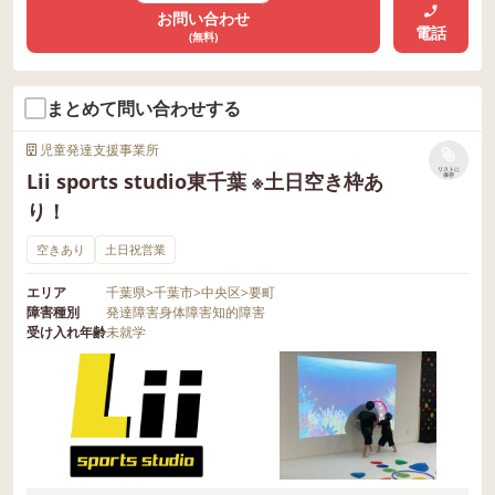
お問い合わせ
電話
(無料)
まとめて問い合わせする
児童発達支援事業所
リストに
Lii sports studio東千葉 ※土日空き枠あ
保存
り！
空きあり
土日祝営業
エリア
千葉県
>
千葉市
>
中央区
>
要町
障害種別
発達障害
身体障害
知的障害
受け入れ年齢
未就学