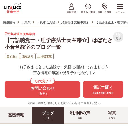
施設情報
千葉県
千葉市若葉区
児童発達支援事業所
【言語聴覚士・理学療
児童発達支援事業所
【言語聴覚士・理学療法士☆在籍☆】はばたき
リストに
保存
小倉台教室のブログ一覧
空きあり
送迎あり
土日祝営業
お子さまに合った施設か、気軽に相談してみましょう
空き情報の確認や見学予約も受付中♪
1分で完了！
電話で聞く
お問い合わせ
050-1807-4223
（無料）
※営業・調査を目的としたお問い合わせはご遠慮ください
利用者の声
写真
ブログ
基礎情報
(0)
(20)
(333)