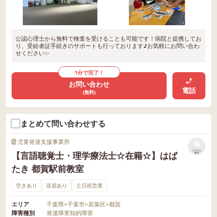
3-1 君塚ハイム 043-400-3489
力（調理工程・食への興味） ✔︎ 微細運動
絡お待ちしております♪♪ ▶四街道山王教
（こねる・広げる・トッピングする動
室 〒264-0002 千葉県千葉市稲毛区山王町
き） ✔︎ 感覚統合（触覚・嗅覚・味覚） ✔︎
29-1 043-400-3229 ▶はばたき千葉中央教
創造力・自己選択力（オリジナルパン作
公認心理士から無料で検査を受けることも可能です！病院と提携してお
室 （葭川公園近く） 〒266-0013 千葉県
り、受給者証手続きのサポートも行っております♪お気軽にお問い合わ
り） ✔︎ コミュニケーション力（やり取
千葉市中央区中央３丁目２−２ 八田ビル
せください✨
り・協力） ✔︎ 自己肯定感（自分で作った
５F 043-400-3109 ▶ はばたき都賀駅前教
達成感） これからも、子どもたち一人ひ
1分で完了！
室 〒 264 - 0025 千葉県千葉市若葉区都賀
とりの「作ってみたい！」「やってみた
お問い合わせ
３丁目２−５ なかや第2ビル３F 043-400-2
電話
(無料)
い！」という気持ちを大切にしながら、
853 ▶はばたき小倉台教室 〒 264 - 0006
楽しいクッキング活動を通して、たくさ
千葉県千葉市若葉区小倉台3-4-4 N・Kビ
んの成功体験を積み重ねていきたいと思
まとめて問い合わせする
ル102 043-400-3125 ▶はばたき千城台教
います😊🌸 ＝＝＝＝＝＝＝＝＝＝＝＝＝
室 〒 264 - 0004 千葉県千葉市若葉区千城
＝＝＝＝＝＝＝＝＝ ◾平日、〈個別･集団
児童発達支援事業所
台西2丁目13-2 043-400-3228 ▶はばたき
リストに
療育〉 ◾土曜日、祝日〈外出･クッキング･
【言語聴覚士・理学療法士☆在籍☆】はば
保存
みどり台教室 〒263-0023 千葉県千葉市稲
イベント行事等〉 子ども達の『興味のあ
たき 都賀駅前教室
毛区緑町2-14-16 043-400-3488 ▶はばた
る事、楽しい』を引き伸ばしながら個々
き 千葉寺教室 〒260-0 千葉県千葉市中央
空きあり
送迎あり
土日祝営業
のお困り事に合わせた療育を行っていま
区稲荷町2-13-1 君塚ハイム 043-400-3489
すので、 お気軽に見学･体験会お待ちして
エリア
千葉県
>
千葉市
>
若葉区
>
都賀
おります☺ また、保育士･児童指導員･児
障害種別
発達障害
知的障害