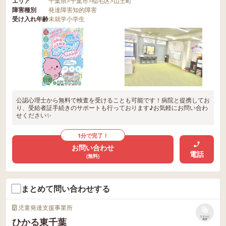
エリア
千葉県
>
千葉市
>
稲毛区
>
山王町
障害種別
発達障害
知的障害
受け入れ年齢
未就学
小学生
公認心理士から無料で検査を受けることも可能です！病院と提携してお
り、受給者証手続きのサポートも行っております♪お気軽にお問い合わ
せください✨
1分で完了！
お問い合わせ
電話
(無料)
まとめて問い合わせする
児童発達支援事業所
リストに
ひかる東千葉
保存