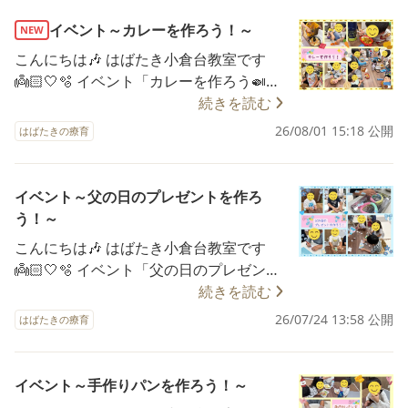
では、自己紹介や七夕のお話をした後、
作コーナーでは、自分だけの作品作りに
制作の流れをみんなで確認しました。 自
イベント～カレーを作ろう！～
夢中になる子どもたち🎨✨ 「これかわい
NEW
己紹介のテーマは「大きくなったらなり
い！」「ママ見て！」と、完成した作品
こんにちは🎶 はばたき小倉台教室です
たいもの」です🎤✨ 「幼稚園の先生にな
を嬉しそうに見せる姿がとても微笑まし
👼🏻🤍🫧 イベント「カレーを作ろう🍛」
りたいです！」「ケーキ屋さんになりた
かったです🌼 食べ物コーナーでは、「お
の様子をご紹介します✨ 今回は、お買い
続きを読む
い！」など、それぞれの夢を嬉しそうに
いしいね！」「次は何食べよう？」と親
物から調理まで、みんなで力を合わせて
26/08/01 15:18 公開
発表してくれました😊 まずは、織姫と彦
はばたきの療育
子で会話を楽しみながら、笑顔いっぱい
カレー作りに挑戦しました😊 まずはイコ
星の着物作りです👘 アルミホイルに好き
で過ごす様子が見られました🍿🍹💕 会場
アスへ食材のお買い物に出発🛒 お店での
な色の水性ペンで模様を描き、霧吹きで
では、お友だち同士で声を掛け合った
お約束を確認した後、お友だちや先生と
イベント～父の日のプレゼントを作ろ
水をかけて色をにじませました。 紙に模
り、先生や保護者の方と交流したりと、
手をつなぎながら食材を探しました。
う！～
様を写し取ると、「きれい！」「色が混
たくさんの温かい関わりが生まれていま
「カレーには何が入っているかな？」
ざった！」と、色の変化を楽しむ姿が見
こんにちは🎶 はばたき小倉台教室です
した😊✨ 保護者の皆様ともゆっくりお話
「にんじんあった！」と、必要な材料を
られました🌈✨ 次は、段ボールの土台に
👼🏻🤍🫧 イベント「父の日のプレゼント
しすることができ、お子さまたちの成長
考えながら楽しくお買い物することがで
毛糸を巻き付け、アルミホイルで包んで
制作👔✨」の様子をご紹介します😊💙 も
続きを読む
を一緒に感じられる、とても貴重な時間
きました🥕🥔 教室に戻ってからは、一日
星飾りを作りました🌟 毛糸が外れないよ
うすぐ父の日✨ 大好きなお父さんへ「あ
となりました🌷 親子で笑顔いっぱいの思
26/07/24 13:58 公開
の流れや調理中のお約束を確認し、いよ
はばたきの療育
うに手で押さえたり、星の形を意識して
りがとう」の気持ちを込めて、世界にひ
い出を作ることができた、素敵な夏祭り
いよクッキングスタートです🍳✨ にんじ
整えたりと、先生のお話をよく聞きなが
とつだけのプレゼント作りに挑戦しまし
になりました🎐✨ ご参加いただいた皆
んやじゃがいもの皮をむいたり、先生と
ら丁寧に進めることができました。 最後
た🎁💖 はじまりの会では、日付や今日の
様、本当にありがとうございました😊💖
イベント～手作りパンを作ろう！～
一緒にスケッパーを使って切ったりしま
は、織姫と彦星のお顔や着物を貼り合わ
予定を確認したあと、自己紹介を行いま
🌟親子イベントで育まれる力🌟 ✔ 親子の