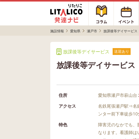
施設情報
愛知県
瀬戸市
放課後等デイサービス
放課後等デイサービス
送迎あり
放課後等デイサービス
住所
愛知県瀬戸市萩山台
アクセス
名鉄尾張瀬戸駅⇒名
ンター前下車徒歩10
特色
障害児のなかでも、
なります。看護師は