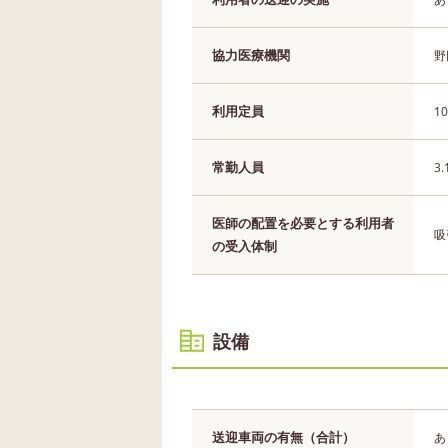
協力医療機関
野
利用定員
1
常勤人員
3
医師の配置を必要とする利用者
吸
の受入体制
設備
送迎車両の有無（合計）
あ