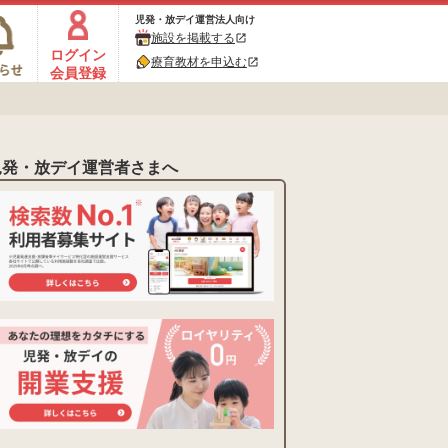
児発・放デイ運営法人向け
施設を掲載する
open_in_new
ログイン
療育教材を申込む
open_in_new
会員登録
児発・放デイ運営者さまへ