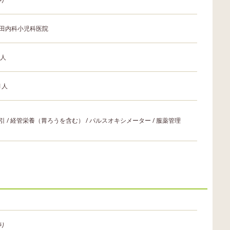
田内科小児科医院
0人
.1人
引 / 経管栄養（胃ろうを含む） / パルスオキシメーター / 服薬管理
り