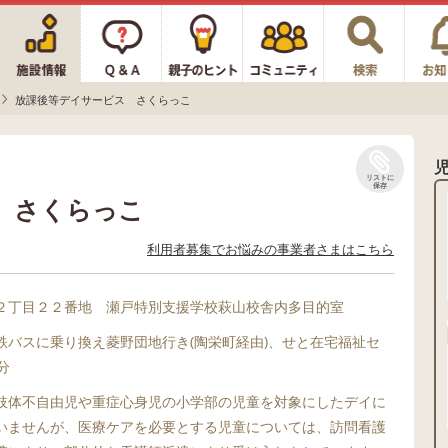
放課後等デイサービス さくらっこ
リストに
保存
 さくらっこ
利用者募集でお悩みの事業者さまはこちら
２丁目２２番地 瀬戸特別支援学校萩山校舎内多目的室
鉄バスに乗り換え菱野団地行き(陶栄町経由)、せと在宅福祉セ
分
肢体不自由児や重症心身児の小学部の児童を対象にしたデイに
いませんが、医療ケアを必要とする児童については、訪問看護