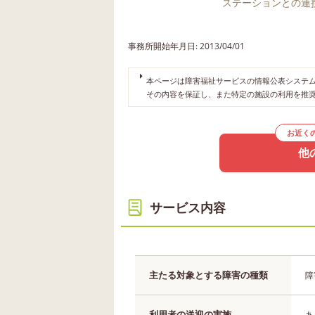
ステーションとの連
事務所開始年月日: 2013/04/01
本ページは障害福祉サービスの情報公表システムや
その内容を保証し、また特定の施設の利用を推
お近く
他
サービス内容
主たる対象とする障害の種類
障
利用者の送迎の実施
あ