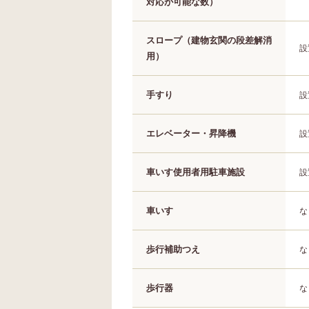
対応が可能な数）
スロープ（建物玄関の段差解消
設
用）
手すり
設
エレベーター・昇降機
設
車いす使用者用駐車施設
設
車いす
な
歩行補助つえ
な
歩行器
な