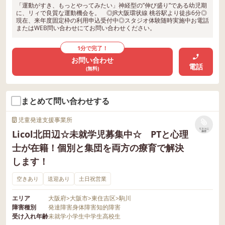
「運動がすき、もっとやってみたい」神経型の”伸び盛り”である幼児期
に、リィで良質な運動機会を。 ◎JR大阪環状線 桃谷駅より徒歩6分◎
現在、来年度固定枠の利用申込受付中◎スタジオ体験随時実施中お電話
またはWEB問い合わせにてお問い合わせください。
1分で完了！
お問い合わせ
電話
(無料)
まとめて問い合わせする
児童発達支援事業所
リストに
Licol北田辺☆未就学児募集中☆ PTと心理
保存
士が在籍！個別と集団を両方の療育で解決
します！
空きあり
送迎あり
土日祝営業
エリア
大阪府
>
大阪市
>
東住吉区
>
駒川
障害種別
発達障害
身体障害
知的障害
受け入れ年齢
未就学
小学生
中学生
高校生