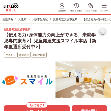
施設情報
大阪府
大阪市生野区
児童発達支援事業所
【伝える力+身体能力
児童発達支援事業所
【伝える力+身体能力の向上ができる、未就学
リストに
保存
児専門療育♪】児童発達支援スマイル本店【新
年度通所受付中♪】
空きあり
送迎あり
土日祝営業
1分で完了！
電話で聞く