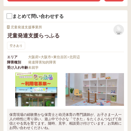
まとめて問い合わせする
児童発達支援事業所
リストに
児童発達支援らっふる
保存
空きあり
エリア
大阪府
>
大阪市
>
東住吉区
>
北田辺
障害種別
発達障害
知的障害
受け入れ年齢
未就学
保育現場の経験豊かな保育士と幼児体育の専門講師が、お子さま一人一
人の特性に寄り添い、遊ぶ中で小さな「できた」をたくさんつなげて自
信とやる気を育てます。随時、見学、相談受け付けています。お気軽に
お問い合わせくださいね。