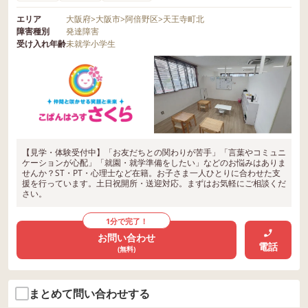
エリア
大阪府
>
大阪市
>
阿倍野区
>
天王寺町北
障害種別
発達障害
受け入れ年齢
未就学
小学生
【見学・体験受付中】「お友だちとの関わりが苦手」「言葉やコミュニ
ケーションが心配」「就園・就学準備をしたい」などのお悩みはありま
せんか？ST・PT・心理士など在籍。お子さま一人ひとりに合わせた支
援を行っています。土日祝開所・送迎対応。まずはお気軽にご相談くだ
さい。
1分で完了！
お問い合わせ
電話
(無料)
まとめて問い合わせする