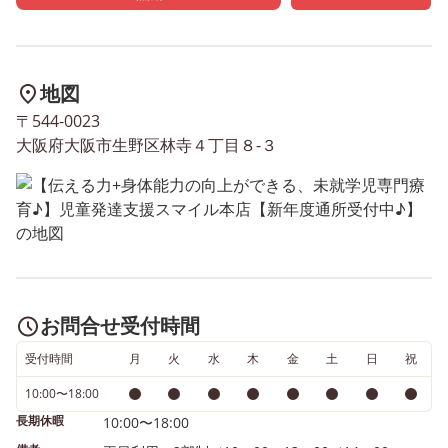
や、道具を安全に扱うスキル
を使用したのですが、今
を身につけていきます✨ 食へ
破れるポイを使ってさら
の関心の高まり： 「自分で作
重さを極めてみても面白
地図
る」という体験を通じて、普
なと思いました✨ 次回の
段のおやつや食事への興味・
もお楽しみに👋 株式会社
〒544-0023
関心を高めるきっかけになれ
Smile Group 児童発達
大阪府大阪市生野区林寺４丁目８-３
ばと思います🍳 スマイル本
マイル本店 送迎サービス有
店では定期的にクッキングの
土日祝も営業🙌 大阪府大
機会を作っています！これか
林寺4丁目8-3 06-6777-11
らも色んな料理に挑戦したい
smile.group0901@gmail
ですね🎶 次回の投稿もお楽し
＃生野区 #児童発達支援 
みに！👋
育士#理学療法士#言語聴
お問合せ受付時間
受付時間
月
火
水
木
金
土
日
祝
10:00〜18:00
長期休暇
10:00〜18:00