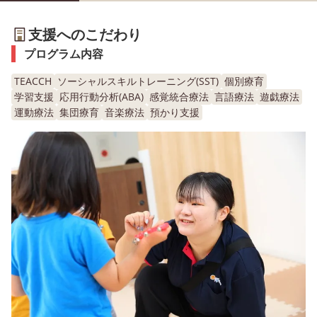
支援へのこだわり
プログラム内容
TEACCH
ソーシャルスキルトレーニング(SST)
個別療育
学習支援
応用行動分析(ABA)
感覚統合療法
言語療法
遊戯療法
運動療法
集団療育
音楽療法
預かり支援