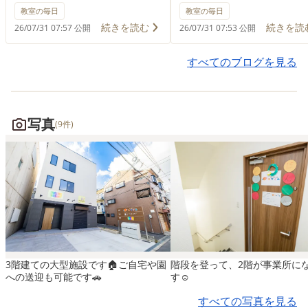
り」の様子をお届けします！
届けします。 どんなゲー
教室の毎日
教室の毎日
どんな活動？ 子どもたちは、
ム？🤔 100円ショップの
続きを読む
続きを読
26/07/31 07:57 公開
26/07/31 07:53 公開
粉を混ぜ合わせる工程や、ウ
すくいセットとケースを
インナーをカットする工程に
て、みんなで金魚すくい
すべてのブログを見る
挑戦しました。自分たちで作
ムをしました。 雰囲気を
る楽しさを味わいながら、食
に盛り上げるため、手作
への興味や調理の基礎を育む
金魚も用意してセッティ
写真
(9件)
活動です🍳 当日の様子 一つ
はバッチリ👌子供たちは
の机をみんなで囲み、ボウル
のお祭りのようにポイを
を順番に回しながら生地作り
て金魚すくいに挑戦しま
スタート！「がんばれ！」
🏮 操作に慣れてきた後半
「もう少しかな？」と声を掛
「30秒アタック」を開催！
け合いながら混ぜたおかげ
「30秒間でいくつ取れる
で、徐々にダマが減って滑ら
のタイムアタックに、み
かな生地になりました🥣 ウイ
でチャレンジしました。 
3階建ての大型施設です🏠ご自宅や園
階段を登って、2階が事業所に
ンナーをハサミで切る工程で
日の様子 準備されたセッ
への送迎も可能です🚗
す☺
は、最初は「どのくらいの力
目にした瞬間から早くや
すべての写真を見る
を入れればいいのかな？」と
いモード！お祭りで経験