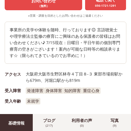
お問い合わせ
050-1721-1291
（無料）
※営業・調査を目的としたお問い合わせはご遠慮ください
事業所の見学や体験を随時、行っております😊 言語聴覚士
や理学療法士監修の療育にご興味のある保護者の皆様はお問
い合わせください♪ 7/15現在：日曜日・平日午前の個別専門
療育の空きがございます！案内が可能な日時等の相談承りま
す☆（限られてきているのでお早めに！）
大阪府大阪市生野区林寺４丁目８-３ 東部市場前駅か
アクセス
ら679m、河堀口駅から819m
受入障害
発達障害
身体障害
知的障害
重症心身
受入年齢
未就学
ブログ
利用者の声
写真
基礎情報
(217)
(0)
(9)