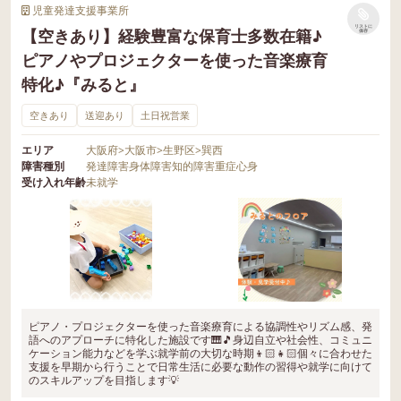
児童発達支援事業所
リストに
【空きあり】経験豊富な保育士多数在籍♪
保存
ピアノやプロジェクターを使った音楽療育
特化♪『みると』
空きあり
送迎あり
土日祝営業
エリア
大阪府
>
大阪市
>
生野区
>
巽西
障害種別
発達障害
身体障害
知的障害
重症心身
受け入れ年齢
未就学
ピアノ・プロジェクターを使った音楽療育による協調性やリズム感、発
語へのアプローチに特化した施設です🎹🎵身辺自立や社会性、コミュニ
ケーション能力などを学ぶ就学前の大切な時期👦🏻👧🏻個々に合わせた
支援を早期から行うことで日常生活に必要な動作の習得や就学に向けて
のスキルアップを目指します💡