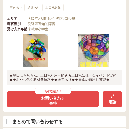
空きあり
送迎あり
土日祝営業
エリア
大阪府
>
大阪市
>
生野区
>
新今里
障害種別
発達障害
知的障害
受け入れ年齢
未就学
小学生
★平日はもちろん、土日祝利用可能★★土日祝は様々なイベント実施
★★おやつ代や教材費無料★★送迎あり★★昼食の買出し可能★
1分で完了！
お問い合わせ
電話
(無料)
まとめて問い合わせする