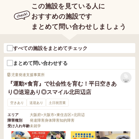
この施設を見ている人に
おすすめの施設です
まとめて問い合わせしましょう
すべての施設をまとめてチェック
まとめて問い合わせする
児童発達支援事業所
リストに
『運動×食育』で社会性を育む！平日空きあ
保存
り◎送迎あり◎スマイル北田辺店
空きあり
送迎あり
土日祝営業
エリア
大阪府
>
大阪市
>
東住吉区
>
北田辺
障害種別
発達障害
身体障害
知的障害
受け入れ年齢
未就学