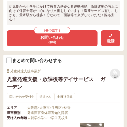
幼児期から小学生にかけて療育の基礎なる運動機能、微細運動の向上に
向けて保育士等が中心になり支援をしています！送迎サービス有り。し
かも、最寄駅から徒歩１分なので、面談等で来所していただく際も安
心！
1分で完了！
お問い合わせ
電話
(無料)
まとめて問い合わせする
児童発達支援事業所
リストに
児童発達支援・放課後等デイサービス ガ
保存
ーデン
問い合わせ受付中
送迎あり
土日祝営業
エリア
大阪府
>
大阪市
>
生野区
>
林寺
障害種別
発達障害
身体障害
知的障害
受け入れ年齢
未就学
小学生
中学生
高校生