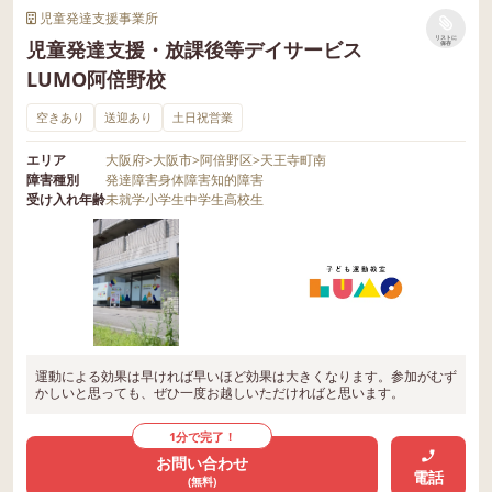
児童発達支援事業所
リストに
児童発達支援・放課後等デイサービス
保存
LUMO阿倍野校
空きあり
送迎あり
土日祝営業
エリア
大阪府
>
大阪市
>
阿倍野区
>
天王寺町南
障害種別
発達障害
身体障害
知的障害
受け入れ年齢
未就学
小学生
中学生
高校生
運動による効果は早ければ早いほど効果は大きくなります。参加がむず
かしいと思っても、ぜひ一度お越しいただければと思います。
1分で完了！
お問い合わせ
電話
(無料)