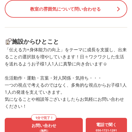
恐る恐る取り組む姿も見られ
ことがあるお子さんもい
教室の雰囲気について問い合わせる
ました。しかし、職員と一緒
「やったことある！」と
に安全にハサミを握り、見事
ていました😊 「30秒アタ
に「パチン！」と上手に切り
ク」が始まると、表情は
分けることができました✂️✨
変。「全部取る！」と意
施設からひとこと
自分たちで力を合わせて作っ
み、目つきは真剣でした。
た出来立てのアメリカンドッ
つでも多く取ろうとポイ
「伝える力+身体能力の向上」をテーマに成長を支援し、出来
グは、おやつタイムにみんな
みに動かし、時間いっぱ
ることの選択肢を増やしていきます！日々ワクワクした生活
を送れるようお子様1人1人に真摯に向き合います☺
で美味しくいただきました😋
死に頑張っていました💪
活動のポイント 協力する楽
「金魚すくい」のねらい
生活動作・運動・言葉・対人関係・気持ち・・・
しさと達成感： ボウルを回し
イント🎯 手先の感覚と集中力
一つの視点で考えるのではなく、多角的な視点からお子様1人
たり声を掛け合ったりしなが
ポイを水の中でコントロ
1人の発達を支えていきます。
ら、みんなで一つのものを完
することで、手指の繊細
気になることや相談等ございましたらお気軽にお問い合わせ
成させる体験になります🤝
加減や集中力を育みます。 
ください！
手先の巧緻性と安全な道具の
節や行事への関心を深め
使い方の習得： ハサミを使っ
お祭りの雰囲気を再現し
1分で完了！
た食材のカットを通して、日
びを通して、季節感に親
電話で聞く
お問い合わせ
常生活に必要な手先の動き
ます🎐 今回は破れないポ
050-1721-1291
（無料）