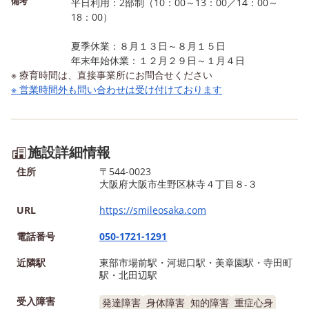
備考
平日利用：2部制（10：00～13：00／14：00～
18：00）
夏季休業：８月１３日～８月１５日
年末年始休業：１２月２９日～１月４日
※ 療育時間は、直接事業所にお問合せください
※ 営業時間外も問い合わせは受け付けております
施設詳細情報
住所
〒544-0023
大阪府大阪市生野区林寺４丁目８-３
URL
https://smileosaka.com
電話番号
050-1721-1291
近隣駅
東部市場前駅・河堀口駅・美章園駅・寺田町
駅・北田辺駅
受入障害
発達障害
身体障害
知的障害
重症心身