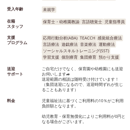
受入年齢
未就学
在籍
保育士・幼稚園教諭
言語聴覚士
児童指導員
スタッフ
支援
応用行動分析(ABA)
TEACCH
感覚統合療法
プログラム
言語療法
遊戯療法
音楽療法
運動療法
ソーシャルスキルトレーニング(SST)
学習支援
個別療育
集団療育
預かり支援
送迎
ご自宅だけでなく、保育園や幼稚園にも送迎
サポート
お伺いします🚙
送迎範囲の相談は随時受け付けています！
（集団送迎になるので、送迎時間ずれが生じ
ることもあります）
料金
児童福祉法に基づくご利用料の10％がご利用
負担額となります。
幼児教育・保育無償化によりご利用料が0円と
なる場合がございます。