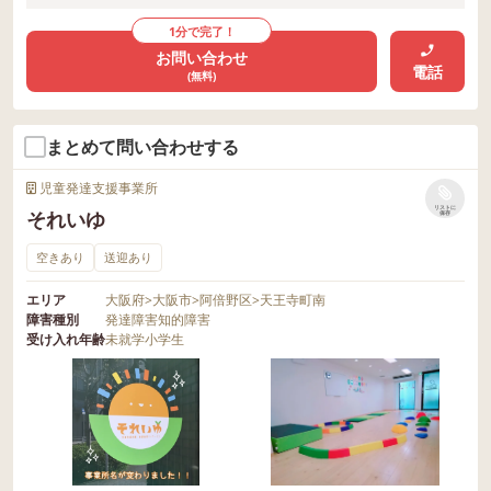
1分で完了！
お問い合わせ
電話
(無料)
まとめて問い合わせする
児童発達支援事業所
リストに
それいゆ
保存
空きあり
送迎あり
エリア
大阪府
>
大阪市
>
阿倍野区
>
天王寺町南
障害種別
発達障害
知的障害
受け入れ年齢
未就学
小学生