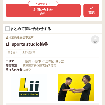
1分で完了！
お問い合わせ
電話
(無料)
まとめて問い合わせする
児童発達支援事業所
リストに
Lii sports studio桃谷
保存
空きあり
土日祝営業
エリア
大阪府
>
大阪市
>
天王寺区
>
堂ヶ芝
障害種別
発達障害
身体障害
知的障害
受け入れ年齢
未就学