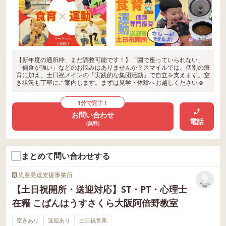
【新年度の通所枠、まだ調整可能です！】「園で座っていられない」
「偏食が強い」などのお悩みはありませんか？スマイルでは、個別の療
育に加え、土日祝メインの「実践的な集団活動」で自立を支えます。空
き状況も丁寧にご案内します。まずは見学・体験へお越しください☺
1分で完了！
お問い合わせ
電話
(無料)
まとめて問い合わせする
児童発達支援事業所
リストに
【土日祝開所・送迎対応】ST・PT・心理士
保存
在籍 こぱんはうすさくら大阪阿倍野教室
空きあり
送迎あり
土日祝営業