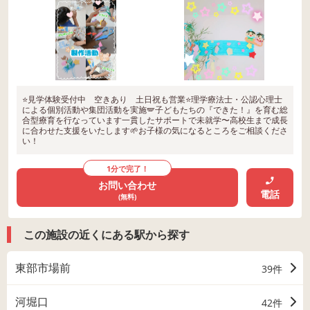
⭐見学体験受付中 空きあり 土日祝も営業⭐理学療法士・公認心理士
による個別活動や集団活動を実施🪽子どもたちの『できた！』を育む総
合型療育を行なっています一貫したサポートで未就学〜高校生まで成長
に合わせた支援をいたします🌱お子様の気になるところをご相談くださ
い！
1分で完了！
お問い合わせ
電話
(無料)
この施設の近くにある駅から探す
東部市場前
39件
河堀口
42件