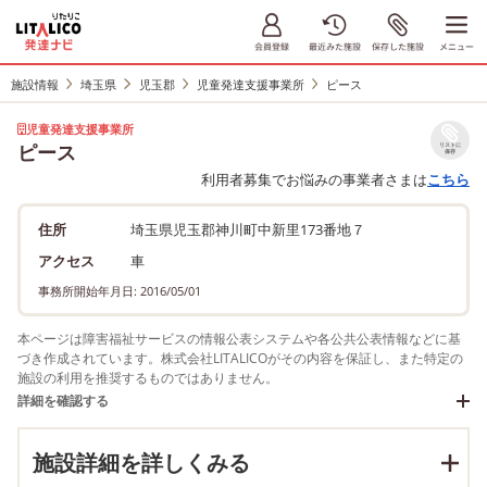
施設情報
埼玉県
児玉郡
児童発達支援事業所
ピース
児童発達支援事業所
ピース
リストに
保存
利用者募集でお悩みの事業者さまは
こちら
住所
埼玉県児玉郡神川町中新里173番地７
アクセス
車
事務所開始年月日: 2016/05/01
本ページは障害福祉サービスの情報公表システムや各公共公表情報などに基
づき作成されています。株式会社LITALICOがその内容を保証し、また特定の
施設の利用を推奨するものではありません。
詳細を確認する
施設詳細を詳しくみる