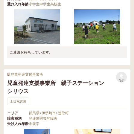
受け入れ年齢
小学生
中学生
高校生
ご連絡お待ちしています。
児童発達支援事業所
リストに
児童発達支援事業所 親子ステーション
保存
シリウス
土日祝営業
エリア
群馬県
>
伊勢崎市
>
連取町
障害種別
発達障害
知的障害
受け入れ年齢
未就学