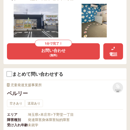
1分で完了！
お問い合わせ
電話
(無料)
まとめて問い合わせする
児童発達支援事業所
リストに
ベルリー
保存
空きあり
送迎あり
エリア
埼玉県
>
本庄市
>
下野堂一丁目
障害種別
発達障害
身体障害
知的障害
受け入れ年齢
未就学