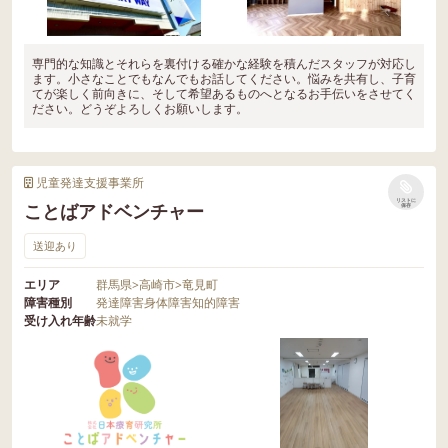
専門的な知識とそれらを裏付ける確かな経験を積んだスタッフが対応し
ます。小さなことでもなんでもお話してください。悩みを共有し、子育
てが楽しく前向きに、そして希望あるものへとなるお手伝いをさせてく
ださい。どうぞよろしくお願いします。
児童発達支援事業所
リストに
ことばアドベンチャー
保存
送迎あり
エリア
群馬県
>
高崎市
>
竜見町
障害種別
発達障害
身体障害
知的障害
受け入れ年齢
未就学