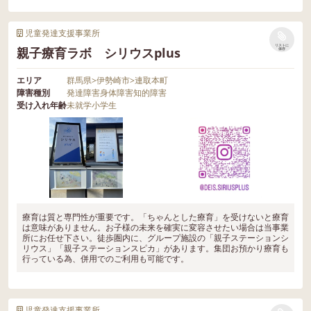
児童発達支援事業所
リストに
親子療育ラボ シリウスplus
保存
エリア
群馬県
>
伊勢崎市
>
連取本町
障害種別
発達障害
身体障害
知的障害
受け入れ年齢
未就学
小学生
療育は質と専門性が重要です。「ちゃんとした療育」を受けないと療育
は意味がありません。お子様の未来を確実に変容させたい場合は当事業
所にお任せ下さい。徒歩圏内に、グループ施設の「親子ステーションシ
リウス」「親子ステーションスピカ」があります。集団お預かり療育も
行っている為、併用でのご利用も可能です。
児童発達支援事業所