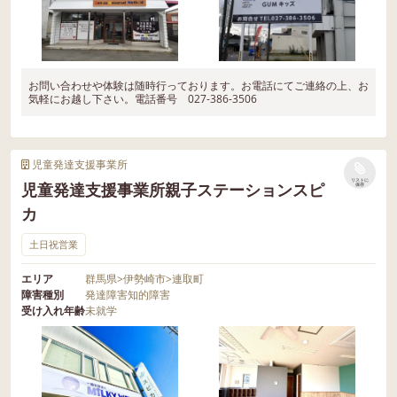
お問い合わせや体験は随時行っております。お電話にてご連絡の上、お
気軽にお越し下さい。電話番号 027-386-3506
児童発達支援事業所
リストに
児童発達支援事業所親子ステーションスピ
保存
カ
土日祝営業
エリア
群馬県
>
伊勢崎市
>
連取町
障害種別
発達障害
知的障害
受け入れ年齢
未就学