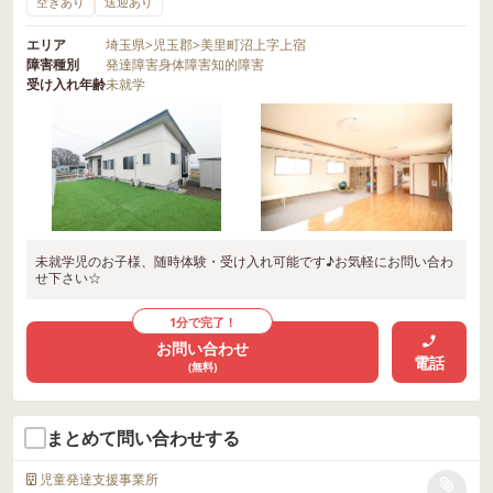
空きあり
送迎あり
エリア
埼玉県
>
児玉郡
>
美里町沼上字上宿
障害種別
発達障害
身体障害
知的障害
受け入れ年齢
未就学
未就学児のお子様、随時体験・受け入れ可能です♪お気軽にお問い合わ
せ下さい☆
1分で完了！
お問い合わせ
電話
(無料)
まとめて問い合わせする
児童発達支援事業所