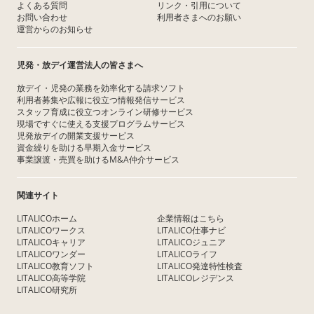
よくある質問
リンク・引用について
お問い合わせ
利用者さまへのお願い
運営からのお知らせ
児発・放デイ運営法人の皆さまへ
放デイ・児発の業務を効率化する請求ソフト
利用者募集や広報に役立つ情報発信サービス
スタッフ育成に役立つオンライン研修サービス
現場ですぐに使える支援プログラムサービス
児発放デイの開業支援サービス
資金繰りを助ける早期入金サービス
事業譲渡・売買を助けるM&A仲介サービス
関連サイト
LITALICOホーム
企業情報はこちら
LITALICOワークス
LITALICO仕事ナビ
LITALICOキャリア
LITALICOジュニア
LITALICOワンダー
LITALICOライフ
LITALICO教育ソフト
LITALICO発達特性検査
LITALICO高等学院
LITALICOレジデンス
LITALICO研究所