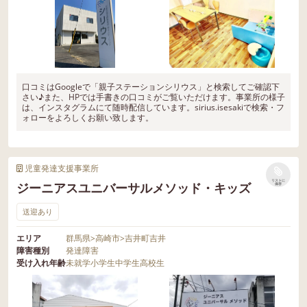
口コミはGoogleで「親子ステーションシリウス」と検索してご確認下
さい♪また、HPでは手書きの口コミがご覧いただけます。事業所の様子
は、インスタグラムにて随時配信しています。sirius.isesakiで検索・フ
ォローをよろしくお願い致します。
児童発達支援事業所
リストに
ジーニアスユニバーサルメソッド・キッズ
保存
送迎あり
エリア
群馬県
>
高崎市
>
吉井町吉井
障害種別
発達障害
受け入れ年齢
未就学
小学生
中学生
高校生