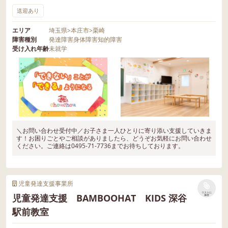
送迎あり
エリア
埼玉県
>
本庄市
>
栗崎
障害種別
発達障害
身体障害
知的障害
受け入れ年齢
未就学
＼お問い合わせ受付中／お子さま一人ひとりに寄り添い支援していきま
す！お困りごとやご相談がありましたら、どうぞお気軽にお問い合わせ
ください。ご連絡は0495-71-7736までお待ちしております。
児童発達支援事業所
リストに
児童発達支援 BAMBOOHAT KIDS 深⾕
保存
駅前教室