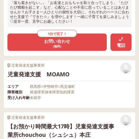
「落ち着きがない…」「お友達とおもちゃを取り合ってしまう」「たび
たび癇癪を起こす」など、心配なことや不安に思っていることはありま
せんか？お子さま一人ひとりの個性を大切に、それぞれのペースに合わ
せた支援で『できた☆』を増やします！一緒に子育てを楽しみましょう
♡是非一度、見学にお越しください！
1分で完了！
お問い合わせ
電話
(無料)
児童発達支援事業所
リストに
児童発達支援 MOAMO
保存
エリア
群馬県
>
伊勢崎市
>
馬見塚町
障害種別
発達障害
身体障害
知的障害
受け入れ年齢
未就学
児童発達支援事業所
リストに
【お預かり時間最大17時】児童発達支援事
保存
業所chouchou（シュシュ）本庄