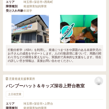
エリア
埼玉県
>
深谷市
>
西島町
障害種別
発達障害
知的障害
受け入れ年齢
未就学
行動分析学（ABA）を利用し、発達につまづきや課題のある未就学児の
お子さんの成長をサポートします。人の行動原理に基づいて、周囲の関
わり方などの環境を変えながら、実践的で具体的な支援をします。現在
の詳しい空き情報は、直接お問い合わせください。
児童発達支援事業所
リストに
バンブーハット＆キッズ深谷上野台教室
保存
土日祝営業
エリア
埼玉県
>
深谷市
>
上野台
障害種別
発達障害
知的障害