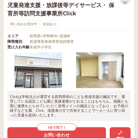
リストに
児童発達支援・放課後等デイサービス・ 保
保存
育所等訪問支援事業所Click
問い合わせ受付中
送迎あり
エリア
群馬県
>
伊勢崎市
>
韮塚町
障害種別
発達障害
身体障害
知的障害
受け入れ年齢
未就学
小学生
Clickは学校法人が運営する群馬県初のこども発達支援の施設です。運
営している認定こども園と直接連携がとれることはもちろん、他園とも
密に連携をとらせていただく併用メインの施設となっており、お子様の
様子などを園、Click、保護者の方で共有することで一人一人に寄り添
った支援を提供いたします。
1分で完了！
お問い合わせ