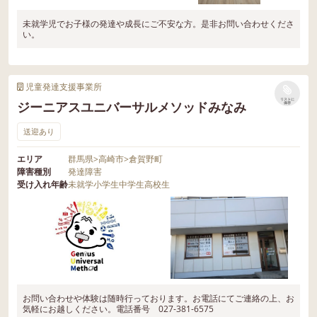
未就学児でお子様の発達や成長にご不安な方。是非お問い合わせくださ
い。
児童発達支援事業所
リストに
ジーニアスユニバーサルメソッドみなみ
保存
送迎あり
エリア
群馬県
>
高崎市
>
倉賀野町
障害種別
発達障害
受け入れ年齢
未就学
小学生
中学生
高校生
お問い合わせや体験は随時行っております。お電話にてご連絡の上、お
気軽にお越しください。電話番号 027-381-6575