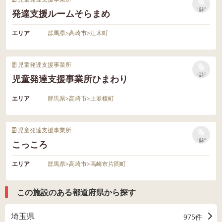
リストに
発達支援ルームそらまめ
保存
エリア
群馬県
>
高崎市
>
江木町
児童発達支援事業所
リストに
児童発達支援事業所ひまわり
保存
エリア
群馬県
>
高崎市
>
上並榎町
児童発達支援事業所
リストに
こっころ
保存
エリア
群馬県
>
高崎市
>
高崎市片岡町
この施設のある都道府県から探す
埼玉県
975件