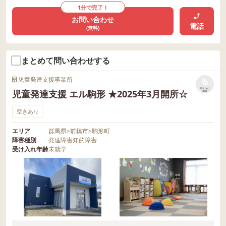
1分で完了！
お問い合わせ
電話
(無料)
まとめて問い合わせする
児童発達支援事業所
リストに
児童発達支援 エル駒形 ★2025年3月開所☆
保存
空きあり
エリア
群馬県
>
前橋市
>
駒形町
障害種別
発達障害
知的障害
受け入れ年齢
未就学