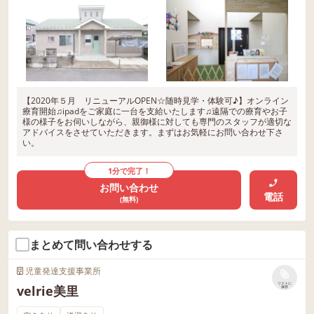
【2020年５月 リニューアルOPEN☆随時見学・体験可♪】オンライン
療育開始♫ipadをご家庭に一台を支給いたします♫遠隔での療育やお子
様の様子をお伺いしながら、親御様に対しても専門のスタッフが適切な
アドバイスをさせていただきます。まずはお気軽にお問い合わせ下さ
い。
1分で完了！
お問い合わせ
電話
(無料)
まとめて問い合わせする
児童発達支援事業所
リストに
velrie美里
保存