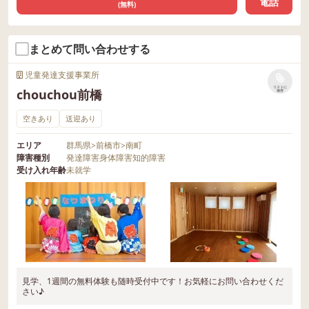
電話
(無料)
まとめて問い合わせする
児童発達支援事業所
リストに
chouchou前橋
保存
空きあり
送迎あり
エリア
群馬県
>
前橋市
>
南町
障害種別
発達障害
身体障害
知的障害
受け入れ年齢
未就学
見学、1週間の無料体験も随時受付中です！お気軽にお問い合わせくだ
さい♪