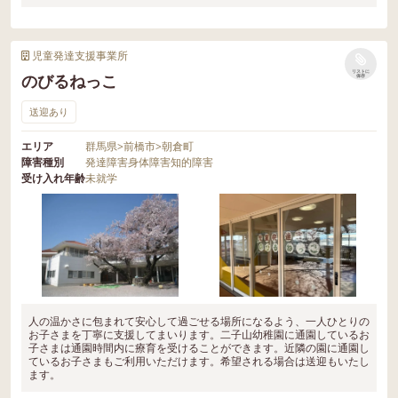
児童発達支援事業所
リストに
のびるねっこ
保存
送迎あり
エリア
群馬県
>
前橋市
>
朝倉町
障害種別
発達障害
身体障害
知的障害
受け入れ年齢
未就学
人の温かさに包まれて安心して過ごせる場所になるよう、一人ひとりの
お子さまを丁寧に支援してまいります。二子山幼稚園に通園しているお
子さまは通園時間内に療育を受けることができます。近隣の園に通園し
ているお子さまもご利用いただけます。希望される場合は送迎もいたし
ます。