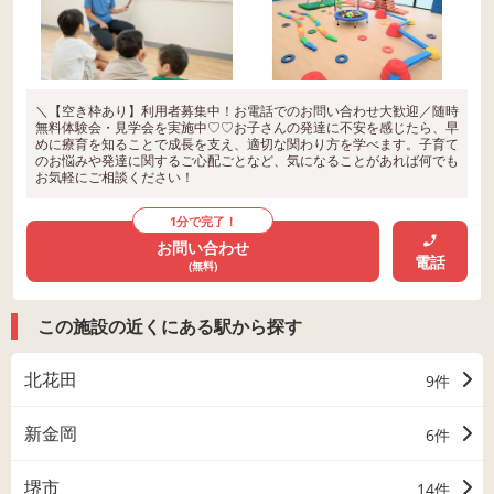
＼【空き枠あり】利用者募集中！お電話でのお問い合わせ大歓迎／随時
無料体験会・見学会を実施中♡♡お子さんの発達に不安を感じたら、早
めに療育を知ることで成長を支え、適切な関わり方を学べます。子育て
のお悩みや発達に関するご心配ごとなど、気になることがあれば何でも
お気軽にご相談ください！
1分で完了！
お問い合わせ
電話
(無料)
この施設の近くにある駅から探す
北花田
9件
新金岡
6件
堺市
14件