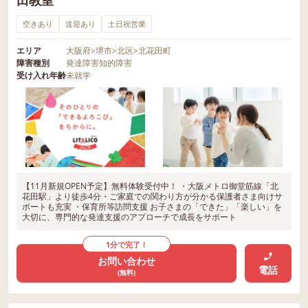
田教室
空きあり
送迎あり
土日祝営業
エリア
大阪府
>
堺市
>
北区
>
北花田町
障害種別
発達障害
知的障害
受け入れ年齢
未就学
【11月新規OPEN予定】無料体験受付中！ ・大阪メトロ御堂筋線「北
花田駅」より徒歩4分・ご家庭での関わり方が分かる保護者さま向けサ
ポートも充実 ・保育所等訪問支援 お子さまの「できた」「楽しい」を
大切に、専門的な発達支援のアプローチで成長をサポート
1分で完了！
お問い合わせ
電話
(無料)