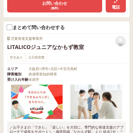
お問い合わせ
電話
(無料)
まとめて問い合わせする
児童発達支援事業所
リストに
LITALICOジュニアなかもず教室
保存
空きあり
土日祝営業
エリア
大阪府
>
堺市
>
北区
>
中百舌鳥町
障害種別
発達障害
知的障害
受け入れ年齢
未就学
／お子さまの「できた」「楽しい」を大切に、専門的な発達支援のアプ
ローチで成長をサポート＼・御堂筋線「なかもず駅」より 徒歩1分・ご