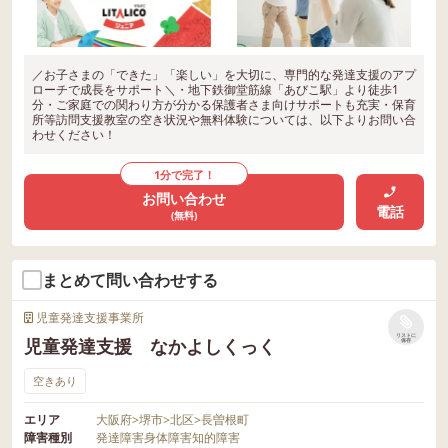
／お子さまの「できた」「楽しい」を大切に、専門的な発達支援のアプ
ローチで成長をサポート＼・地下鉄御堂筋線「あびこ駅」より徒歩1
分・ご家庭での関わり方が分かる保護者さま向けサポートも充実・保育
所等訪問支援教室の空き状況や無料体験については、以下よりお問い合
わせください！
1分で完了！
お問い合わせ
電話
(無料)
まとめて問い合わせする
児童発達支援事業所
リストに
児童発達支援 なかよしくっく
保存
空きあり
エリア
大阪府
>
堺市
>
北区
>
長曽根町
障害種別
発達障害
身体障害
知的障害