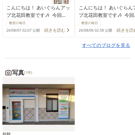
こんにちは！ あいぐらんアッ
こんにちは！ あいぐらん
プ北花田教室です🎶 今回
プ北花田教室です🎶 今回
は、教材紹介です📚✨ 文字の
は、小集団レッスンで折
教室の毎日
教室の毎日
読みを練習しているお子さま
の「さかな」を折る活動
続きを読む
続きを読
26/08/07 02:07 公開
26/08/06 02:58 公開
向けに、3ページの短い文章
り組みました🐟✨ 一枚の
で読めるオリジナル絵本を使
り紙を丁寧に折り進めな
すべてのブログを見る
用しています😊 「絵本を1冊
ら、目や形を意識してそ
読む」ということは、読み始
れの“さかな”を完成させ
めのお子さまにとっては少し
きます！ 活動の途中で、
写真
(1件)
ハードルが高いこともありま
室の水色の壁紙に気づい
す。 そのため、まずは最後ま
友だちが「海の中みたい
で読み切ることができる短い
と嬉しそうに教えてくれ
絵本から挑戦し、「読め
面がありました🌊✨ その
た！」という成功体験を積み
をきっかけに、先生が「
重ねられるよう工夫していま
なでお部屋の中を歩いて
す✨ この教材には、 📖 ひら
さかなを泳がせてみよう
がなの読みの定着を図る 📖
と声をかけると、子ども
外観