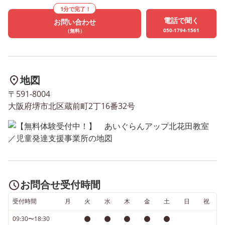
さま一人ひとりの発達に
1分で完了！
せた療育を行っています
電話で聞く
お問い合わせ
無料体験も随時受け付け
050-1794-1561
（無料）
ります！ お気軽にお問い
せください😊
地図
〒591-8004
大阪府堺市北区蔵前町2丁16番32号
お問合せ受付時間
受付時間
月
火
水
木
金
土
日
祝
09:30〜18:30