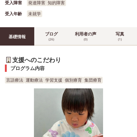
受入障害
発達障害
知的障害
受入年齢
未就学
ブログ
利用者の声
写真
基礎情報
(26)
(0)
(1)
支援へのこだわり
プログラム内容
言語療法
運動療法
学習支援
個別療育
集団療育