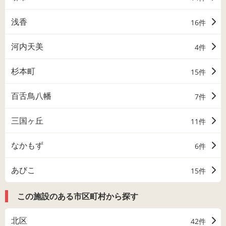
浅香
16件
河内天美
4件
杉本町
15件
百舌鳥八幡
7件
三国ヶ丘
11件
なかもず
6件
あびこ
15件
この施設のある市区町村から探す
北区
42件