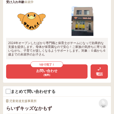
受け入れ年齢
未就学
2024年オープンしたばかり専門職と保育士がチームになって効果的な
支援を提供します。母体が保育園なので安心！ご家族の気持ちに寄り添
いながら、子育てが楽しくなるようサポートします。対象：０歳から６
歳までの未就学のお子さん
1分で完了！
お問い合わせ
電話
(無料)
まとめて問い合わせする
児童発達支援事業所
リストに
らいずキッズなかもず
保存