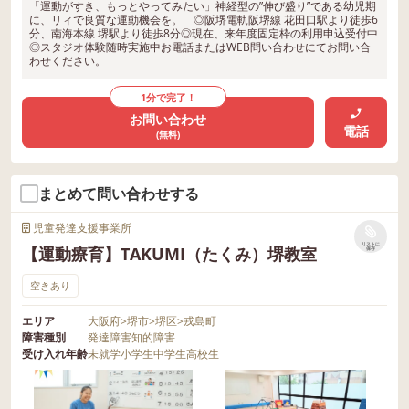
「運動がすき、もっとやってみたい」神経型の”伸び盛り”である幼児期
に、リィで良質な運動機会を。 ◎阪堺電軌阪堺線 花田口駅より徒歩6
分、南海本線 堺駅より徒歩8分◎現在、来年度固定枠の利用申込受付中
◎スタジオ体験随時実施中お電話またはWEB問い合わせにてお問い合
わせください。
1分で完了！
お問い合わせ
電話
(無料)
まとめて問い合わせする
児童発達支援事業所
リストに
【運動療育】TAKUMI（たくみ）堺教室
保存
空きあり
エリア
大阪府
>
堺市
>
堺区
>
戎島町
障害種別
発達障害
知的障害
受け入れ年齢
未就学
小学生
中学生
高校生