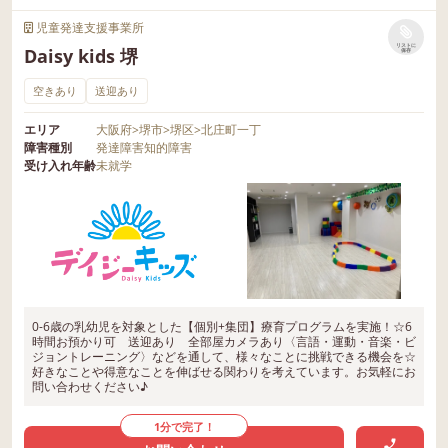
児童発達支援事業所
リストに
Daisy kids 堺
保存
空きあり
送迎あり
エリア
大阪府
>
堺市
>
堺区
>
北庄町一丁
障害種別
発達障害
知的障害
受け入れ年齢
未就学
0-6歳の乳幼児を対象とした【個別+集団】療育プログラムを実施！☆6
時間お預かり可 送迎あり 全部屋カメラあり〈言語・運動・音楽・ビ
ジョントレーニング〉などを通して、様々なことに挑戦できる機会を☆
好きなことや得意なことを伸ばせる関わりを考えています。お気軽にお
問い合わせください♪
1分で完了！