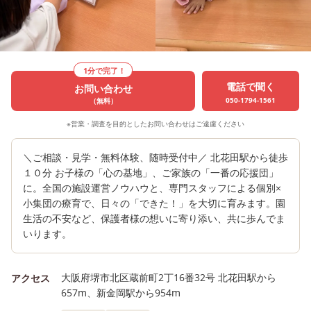
1分で完了！
電話で聞く
お問い合わせ
050-1794-1561
（無料）
※営業・調査を目的としたお問い合わせはご遠慮ください
＼ご相談・見学・無料体験、随時受付中／ 北花田駅から徒歩
１０分 お子様の「心の基地」、ご家族の「一番の応援団」
に。全国の施設運営ノウハウと、専門スタッフによる個別×
小集団の療育で、日々の「できた！」を大切に育みます。園
生活の不安など、保護者様の想いに寄り添い、共に歩んでま
いります。
大阪府堺市北区蔵前町2丁16番32号 北花田駅から
アクセス
657m、新金岡駅から954m