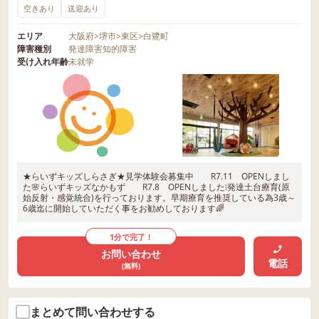
空きあり
送迎あり
エリア
大阪府
>
堺市
>
東区
>
白鷺町
障害種別
発達障害
知的障害
受け入れ年齢
未就学
★らいずキッズしらさぎ★見学体験会募集中 R7.11 OPENしまし
た🌸らいずキッズなかもず R7.8 OPENしました❕発達土台療育(原
始反射・感覚統合)を行っております。早期療育を推奨している為3歳～
6歳迄に開始していただく事をお勧めしております🌈
1分で完了！
お問い合わせ
電話
(無料)
まとめて問い合わせする