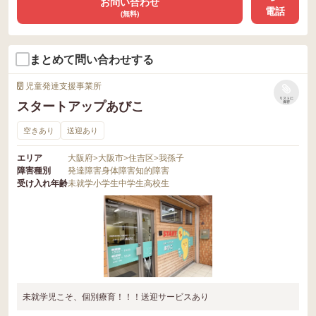
お問い合わせ
電話
(無料)
まとめて問い合わせする
児童発達支援事業所
リストに
スタートアップあびこ
保存
空きあり
送迎あり
エリア
大阪府
>
大阪市
>
住吉区
>
我孫子
障害種別
発達障害
身体障害
知的障害
受け入れ年齢
未就学
小学生
中学生
高校生
未就学児こそ、個別療育！！！送迎サービスあり