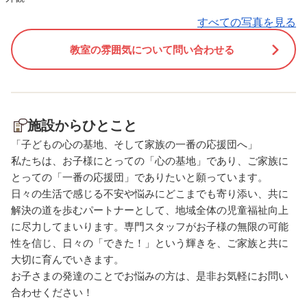
最後まで読み切る達成感を味
は折ったさかなを持って
わう 📖 「できた！」という
に歩き始めました🐠 する
すべての写真を見る
自信につなげる というねらい
自然と「こっちにおいで
教室の雰囲気について問い合わせる
があります🌱 一つひとつの
「一緒に泳ごう！」と子
成功体験を積み重ねること
同士のやりとりが生まれ
で、「もっと読んでみた
しそうに関わり合いなが
い！」という意欲にもつなが
ぶ姿が見られました😊 こ
っていきます😊 あいぐらん
活動には、 🐟 手先の巧
施設からひとこと
アップ北花田教室では、お子
を育てる 🐟 イメージを
「子どもの心の基地、そして家族の一番の応援団へ」
さま一人ひとりの発達に合わ
て表現する力を育む 🐟 
私たちは、お子様にとっての「心の基地」であり、ご家族に
せた療育を行っています🌼
ちとの関わりを楽しむ経
とっての「一番の応援団」でありたいと願っています。
無料体験も随時受け付けてお
つなげる というねらいが
日々の生活で感じる不安や悩みにどこまでも寄り添い、共に
ります！ お気軽にお問い合わ
ます✨ 今回のような経験
解決の道を歩むパートナーとして、地域全体の児童福祉向上
せください😊
園でのお友だちとの関わ
に尽力してまいります。専門スタッフがお子様の無限の可能
集団生活の中でのコミュ
性を信じ、日々の「できた！」という輝きを、ご家族と共に
ーション力の育ちにもつ
大切に育んでいきます。
っていきます🌱 あいぐら
お子さまの発達のことでお悩みの方は、是非お気軽にお問い
合わせください！
アップ北花田教室では、