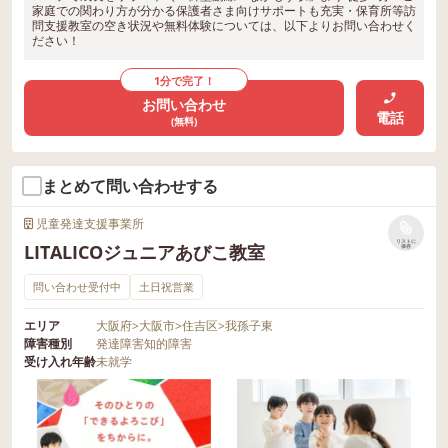
家庭での関わり方が分かる保護者さま向けサポートも充実・保育所等訪
問支援教室の空き状況や無料体験については、以下よりお問い合わせく
ださい！
1分で完了！
お問い合わせ
電話
(無料)
まとめて問い合わせする
児童発達支援事業所
リストに
LITALICOジュニアあびこ教室
保存
問い合わせ受付中
土日祝営業
エリア
大阪府
>
大阪市
>
住吉区
>
我孫子東
障害種別
発達障害
知的障害
受け入れ年齢
未就学