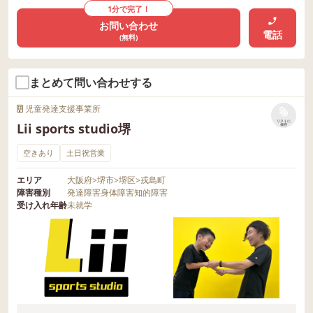
1分で完了！
お問い合わせ
電話
(無料)
まとめて問い合わせする
児童発達支援事業所
リストに
Lii sports studio堺
保存
空きあり
土日祝営業
エリア
大阪府
>
堺市
>
堺区
>
戎島町
障害種別
発達障害
身体障害
知的障害
受け入れ年齢
未就学