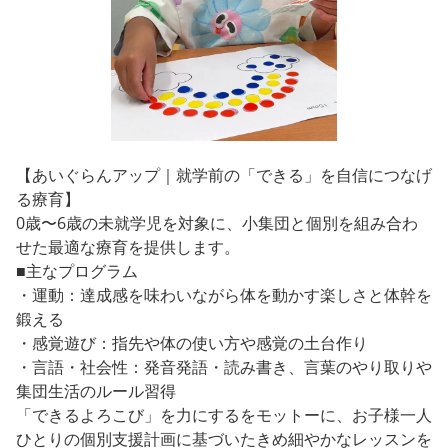
【あいぐらんアップ｜就学前の「できる」を自信につなげ
る療育】
0歳〜6歳の未就学児を対象に、小集団と個別を組み合わ
せた最適な療育を提供します。
■主なプログラム
・運動：達成感を味わいながら体を動かす楽しさと体幹を
鍛える
・感覚遊び：指先や体の使い方や感覚の土台作り
・言語・社会性：発音発語・読み書き、言葉のやり取りや
集団生活のルール習得
「できるよろこび」を力にするをモットーに、お子様一人
ひとりの個別支援計画に基づいたきめ細やかなレッスンを