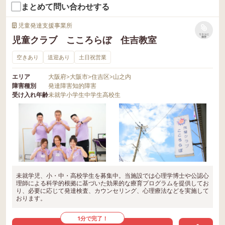
まとめて問い合わせする
児童発達支援事業所
リストに
児童クラブ こころらぼ 住吉教室
保存
空きあり
送迎あり
土日祝営業
エリア
大阪府
>
大阪市
>
住吉区
>
山之内
障害種別
発達障害
知的障害
受け入れ年齢
未就学
小学生
中学生
高校生
未就学児、小・中・高校学生を募集中。当施設では心理学博士や公認心
理師による科学的根拠に基づいた効果的な療育プログラムを提供してお
り、必要に応じて発達検査、カウンセリング、心理療法などを実施して
おります。
1分で完了！