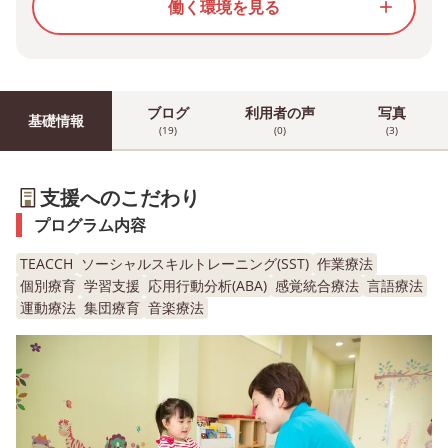
働く環境を見る
add
ブログ
利用者の声
写真
基礎情報
(19)
(0)
(3)
支援へのこだわり
プログラム内容
TEACCH
ソーシャルスキルトレーニング(SST)
作業療法
個別療育
学習支援
応用行動分析(ABA)
感覚統合療法
言語療法
運動療法
集団療育
音楽療法