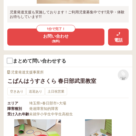
児童発達支援も実施しております！ご利用児童募集中です!!見学・体験
お待ちしています‼!
1分で完了！
お問い合わせ
電話
(無料)
まとめて問い合わせする
児童発達支援事業所
リストに
こぱんはうすさくら 春日部武里教室
保存
空きあり
送迎あり
土日祝営業
エリア
埼玉県
>
春日部市
>
大場
障害種別
発達障害
知的障害
受け入れ年齢
未就学
小学生
中学生
高校生