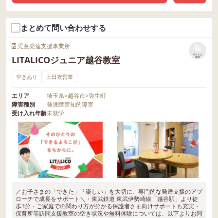
まとめて問い合わせする
児童発達支援事業所
リストに
LITALICOジュニア越谷教室
保存
空きあり
土日祝営業
エリア
埼玉県
>
越谷市
>
弥生町
障害種別
発達障害
知的障害
受け入れ年齢
未就学
／お子さまの「できた」「楽しい」を大切に、専門的な発達支援のアプ
ローチで成長をサポート＼・東武鉄道 東武伊勢崎線「越谷駅」より徒
歩3分・ご家庭での関わり方が分かる保護者さま向けサポートも充実・
保育所等訪問支援教室の空き状況や無料体験については、以下よりお問