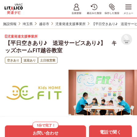
施設情報
埼玉県
越谷市
児童発達支援事業所
【平日空きあり♪ 送迎サービ
児童発達支援事業所
【平日空きあり♪ 送迎サービスあり♪】 キ
リストに
保存
ッズホームFIT越谷教室
空きあり
送迎あり
土日祝営業
1分で完了！
電話で聞く
お問い合わせ