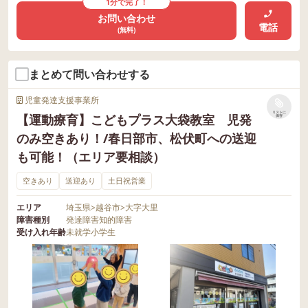
1分で完了！
お問い合わせ
電話
(無料)
まとめて問い合わせする
児童発達支援事業所
リストに
【運動療育】こどもプラス大袋教室 児発
保存
のみ空きあり！/春日部市、松伏町への送迎
も可能！（エリア要相談）
空きあり
送迎あり
土日祝営業
エリア
埼玉県
>
越谷市
>
大字大里
障害種別
発達障害
知的障害
受け入れ年齢
未就学
小学生