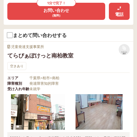
1分で完了！
お問い合わせ
電話
(無料)
まとめて問い合わせする
児童発達支援事業所
リストに
てらぴぁぽけっと南柏教室
保存
空きあり
エリア
千葉県
>
柏市
>
南柏
障害種別
発達障害
知的障害
受け入れ年齢
未就学