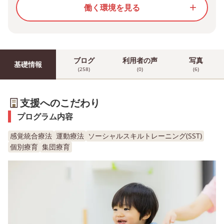
働く環境を見る
add
ブログ
利用者の声
写真
基礎情報
(258)
(0)
(6)
支援へのこだわり
プログラム内容
感覚統合療法
運動療法
ソーシャルスキルトレーニング(SST)
個別療育
集団療育