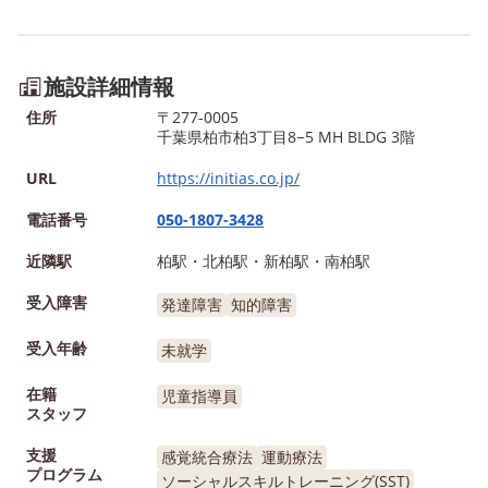
施設詳細情報
住所
〒277-0005
千葉県柏市柏3丁目8−5 MH BLDG 3階
URL
https://initias.co.jp/
電話番号
050-1807-3428
近隣駅
柏駅・北柏駅・新柏駅・南柏駅
受入障害
発達障害
知的障害
受入年齢
未就学
在籍
児童指導員
スタッフ
支援
感覚統合療法
運動療法
プログラム
ソーシャルスキルトレーニング(SST)