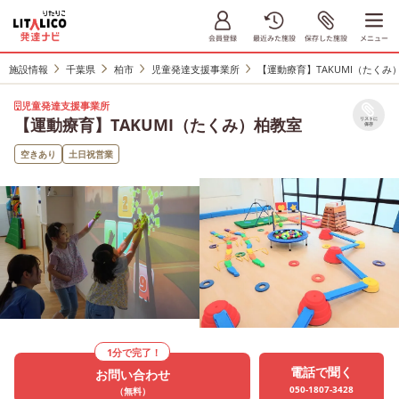
施設情報
千葉県
柏市
児童発達支援事業所
【運動療育】TAKUMI（たくみ
児童発達支援事業所
【運動療育】TAKUMI（たくみ）柏教室
リストに
保存
空きあり
土日祝営業
1分で完了！
電話で聞く
お問い合わせ
050-1807-3428
（無料）