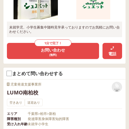
未就学児、小学生募集中随時見学承っておりますのでお気軽にお問い合
わせください。
1分で完了！
お問い合わせ
電話
(無料)
まとめて問い合わせする
児童発達支援事業所
リストに
LUMO南柏校
保存
空きあり
送迎あり
エリア
千葉県
>
柏市
>
新柏
障害種別
発達障害
身体障害
知的障害
受け入れ年齢
未就学
小学生