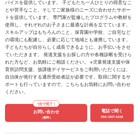
バイスを提供しています。 子どもたち一人ひとりの得意なこ
の向上（幸せホルモンの
とや苦手なこと、そしてご家族様のニーズに合わせたサポー
泌） などなど他にも
トを提供しています。 専門家が監修したプログラムや教材を
さん！ といった様々な効
使用し、それぞれのお子さまに最適な計画を立てています。
があります！ また脳神経
スキルアップはもちろんのこと、保育園や学校、ご自宅など
関しては、 ６歳をピーク
の環境にも配慮し、必要に応じて地域とも連携しています。
２歳頃には発達が収まる
子どもたちが自分らしく成長できるように、お手伝いをさせ
われているので、 低年齢
ていただきます。 発達支援をお探しの方や各種診断を受けら
からたくさん運動する事
れた方など、お気軽にご相談ください。 ※児童発達支援や保
事🌟 運動する機会がなか
育所訪問支援、放課後デイサービスをご利用いただくには、
たり、 いろんなバリエー
自治体が発行する通所受給者証が必要です。取得に関するサ
ンの身体の動かし方をし
ポートも行っていますので、こちらもお気軽にお問い合わせ
ください。
たい方は、 是非一度見学
てみてください！ 楽しく
1分で完了！
できる機会になれば幸い
電話で聞く
お問い合わせ
☺ ▢ ▣ ▢ ▣ ▢ ▣ ▢ ▣ 
050-1807-3428
（無料）
▣ ▢ ▣ ▢ ▣ ▢ ▣ ▢ ▣ 
▢ ▣ ▢ ▣ ▢ ▣ ▢ ▣ ▢ 
▣ ご利用枠にわずかに空