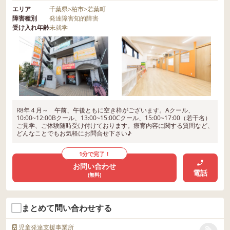
エリア
千葉県
>
柏市
>
若葉町
障害種別
発達障害
知的障害
受け入れ年齢
未就学
R8年４月～ 午前、午後ともに空き枠がございます。Aクール、
10:00~12:00Bクール、13:00~15:00Cクール、15:00~17:00（若干名）
ご見学、ご体験随時受け付けております。療育内容に関する質問など、
どんなことでもお気軽にお問合せ下さい♪
1分で完了！
お問い合わせ
電話
(無料)
まとめて問い合わせする
児童発達支援事業所