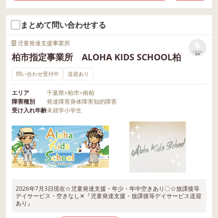
まとめて問い合わせする
児童発達支援事業所
リストに
柏市指定事業所 ALOHA KIDS SCHOOL柏
保存
問い合わせ受付中
送迎あり
エリア
千葉県
>
柏市
>
南柏
障害種別
発達障害
身体障害
知的障害
受け入れ年齢
未就学
小学生
2026年7月3日現在☆児童発達支援・年少・年中空きあり〇☆放課後等
デイサービス・空きなし✕『児童発達支援・放課後等デイサービス送迎
あり』