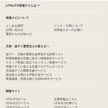
LITALICO発達ナビとは
発達ナビについて
よくある質問
リンク・引用について
お問い合わせ
利用者さまへのお願い
運営からのお知らせ
児発・放デイ運営法人の皆さまへ
放デイ・児発の業務を効率化する請求ソフト
利用者募集や広報に役立つ情報発信サービス
スタッフ育成に役立つオンライン研修サービス
現場ですぐに使える支援プログラムサービス
児発放デイの開業支援サービス
資金繰りを助ける早期入金サービス
事業譲渡・売買を助けるM&A仲介サービス
関連サイト
LITALICOホーム
企業情報はこちら
LITALICOワークス
LITALICO仕事ナビ
LITALICOキャリア
LITALICOジュニア