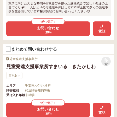
就学に向けた大切な時間を⏳🌸遊びを使った感覚統合で楽しく発達の土
台づくり🧠✨一人ひとりの可能性を伸ばします🌱🌈全国で多くの発達事
例を生み出しています🏫お気軽にお問い合わせください😊
1分で完了！
お問い合わせ
電話
(無料)
まとめて問い合わせする
児童発達支援事業所
リストに
児童発達支援事業所すまいる きたかしわ
保存
空きあり
エリア
千葉県
>
柏市
>
根戸
障害種別
発達障害
知的障害
受け入れ年齢
未就学
1分で完了！
お問い合わせ
電話
(無料)