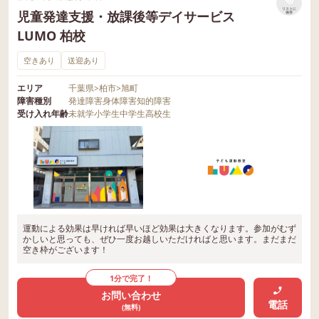
リストに
児童発達支援・放課後等デイサービス
保存
LUMO 柏校
空きあり
送迎あり
エリア
千葉県
>
柏市
>
旭町
障害種別
発達障害
身体障害
知的障害
受け入れ年齢
未就学
小学生
中学生
高校生
運動による効果は早ければ早いほど効果は大きくなります。参加がむず
かしいと思っても、ぜひ一度お越しいただければと思います。まだまだ
空き枠がございます！
1分で完了！
お問い合わせ
電話
(無料)