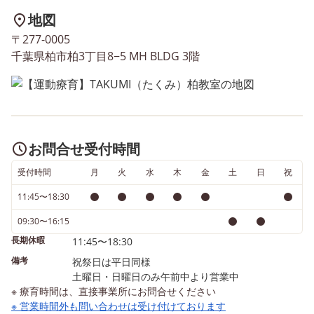
あります✨ 体験会を希望
地図
る方は、 ○ページ上部の
〒277-0005
番号 ○ページ下部の問い
千葉県柏市柏3丁目8−5 MH BLDG 3階
せフォーム からお気軽に
合せください📞 TAKUMI
み)についての活動内容は
Instagramでも発信して
す！ ▢ ▣ ▢ ▣ ▢ ▣ ▢ ▣
お問合せ受付時間
▣ ▢ ▣ ▢ ▣ ▢ ▣ ▢ ▣ 
受付時間
月
火
水
木
▢ ▣ ▢ ▣ ▢ ▣ ▢ ▣ ▢ 
金
土
日
祝
▣
11:45〜18:30
09:30〜16:15
長期休暇
11:45〜18:30
備考
祝祭日は平日同様
土曜日・日曜日のみ午前中より営業中
※ 療育時間は、直接事業所にお問合せください
※ 営業時間外も問い合わせは受け付けております