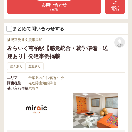
お問い合わせ
電話
(無料)
まとめて問い合わせする
児童発達支援事業所
リストに
みらいく南柏駅【感覚統合・就学準備・送
保存
迎あり】発達事例掲載
空きあり
送迎あり
エリア
千葉県
>
柏市
>
南柏中央
障害種別
発達障害
知的障害
受け入れ年齢
未就学