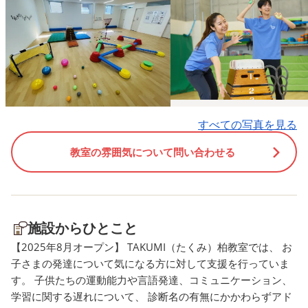
▢ ▣ ▢ ▣ ▢ ▣ ▢ ▣ ▢ ▣ ▢
り、 基礎筋力を上げてい
▣ ▢ ▣ ▢ ▣ ▢ ▣ ▢ ▣ ▢ ▣
いった身体的な発達を目
▢ ▣ ▢ ▣ ▢ ▣ ▢ ▣ ご利用
のも 運動療育で培われる
枠にわずかに空きがあります
の大きな要素の一つです
✨ 体験会を希望される方は、
（また後日詳しく✨） で
○ページ上部の電話番号 ○ペ
が、もう一つ大事な要素
ージ下部の問い合わせフォー
😲⁉️ それは、運動による
すべての写真を見る
ム からお気軽にお問合せくだ
発達】をさせること‼️ 特
さい📞 TAKUMI(たくみ)につ
脳には「前頭葉」という
教室の雰囲気について問い合わせる
いての活動内容は、
があるのですが、 運動で
Instagramでも発信していま
能を発達させる事ができ
す！ ▢ ▣ ▢ ▣ ▢ ▣ ▢ ▣ ▢
です！ 脳（前頭葉）を発
▣ ▢ ▣ ▢ ▣ ▢ ▣ ▢ ▣ ▢ ▣
させる事で、 ▶️ものごと
施設からひとこと
▢ ▣ ▢ ▣ ▢ ▣ ▢ ▣ ▢ ▣ ▢
え、計画的に進める力 ▶
【2025年8月オープン】 TAKUMI（たくみ）柏教室では、 お
▣
中力や注意力 ・同時
子さまの発達について気になる方に対して支援を行っていま
能力 ▶️感情をコントロー
す。 子供たちの運動能力や言語発達、コミュニケーション、
る力（負けた時や思い通
学習に関する遅れについて、 診断名の有無にかかわらずアド
ならない時） ▶️やる気や