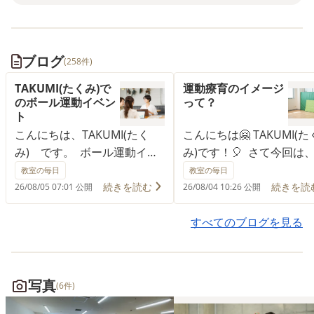
ブログ
(258件)
TAKUMI(たくみ)で
運動療育のイメージ
のボール運動イベン
って？
ト
こんにちは、TAKUMI(たく
こんにちは🤗 TAKUMI(た
み) です。 ボール運動イベ
み)です！🎈 さて今回は
ントのご紹介です。🤸‍♂️ カラ
動療育とは？のテーマで
教室の毎日
教室の毎日
ーマーカーの周りを走って、
します。🏃 【運動療育】
続きを読む
続きを読
26/08/05 07:01 公開
26/08/04 10:26 公開
音が鳴ったら真ん中の玉入れ
聞くと、どのようなイメ
をしにいきます❗ 玉入れも投
を持ちますか？🧐 中には
すべてのブログを見る
げる動作がありボール運動に
操教室のようなイメージ
繋がります👏 今後も定期的
たれる方も少なくないと
に運動強化のイベントを実施
ます。 もちろん、走り方
写真
(6件)
してまいりますので、 ご参加
ボールの投げ方といった
お待ちしております😊 ▢ ▣
に、 身体の使い方を学ん