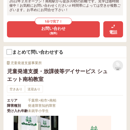
2022年２月オープン！南柏駅から徒歩30秒の距離です。見学は随時開
催中！お気軽にお問い合わせください♬時間帯によっては空きが複数ご
ざいます。お早めにお問合せ下さい！
1分で完了！
お問い合わせ
電話
(無料)
まとめて問い合わせする
児童発達支援事業所
リストに
児童発達支援・放課後等デイサービス シュ
保存
エット南柏教室
空きあり
送迎あり
エリア
千葉県
>
柏市
>
南柏
障害種別
発達障害
知的障害
受け入れ年齢
未就学
小学生