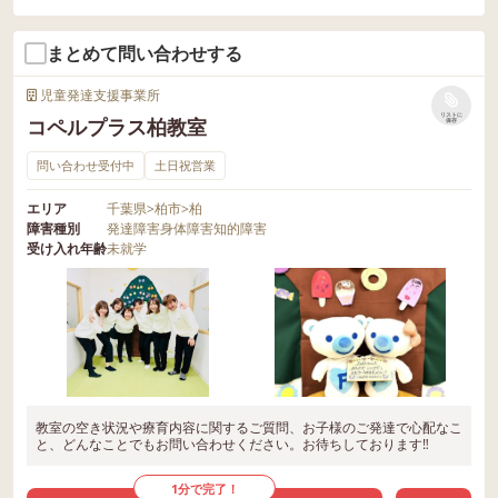
まとめて問い合わせする
児童発達支援事業所
リストに
コペルプラス柏教室
保存
問い合わせ受付中
土日祝営業
エリア
千葉県
>
柏市
>
柏
障害種別
発達障害
身体障害
知的障害
受け入れ年齢
未就学
教室の空き状況や療育内容に関するご質問、お子様のご発達で心配なこ
と、どんなことでもお問い合わせください。お待ちしております‼
1分で完了！