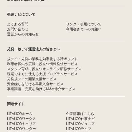
発達ナビについて
よくある質問
リンク・引用について
お問い合わせ
利用者さまへのお願い
運営からのお知らせ
児発・放デイ運営法人の皆さまへ
放デイ・児発の業務を効率化する請求ソフト
利用者募集や広報に役立つ情報発信サービス
スタッフ育成に役立つオンライン研修サービス
現場ですぐに使える支援プログラムサービス
児発放デイの開業支援サービス
資金繰りを助ける早期入金サービス
事業譲渡・売買を助けるM&A仲介サービス
関連サイト
LITALICOホーム
企業情報はこちら
LITALICOワークス
LITALICO仕事ナビ
LITALICOキャリア
LITALICOジュニア
LITALICOワンダー
LITALICOライフ