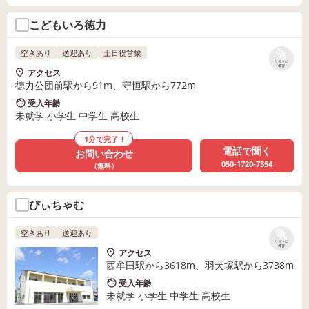
こどもいろ徳力
空きあり
送迎あり
土日祝営業
リストに
保存
アクセス
徳力公団前駅から91m、守恒駅から772m
受入年齢
未就学 小学生 中学生 高校生
1分で完了！
電話で聞く
お問い合わせ
050-1720-7354
（無料）
びぃちゃむ
空きあり
送迎あり
リストに
保存
アクセス
西牟田駅から3618m、羽犬塚駅から3738m
受入年齢
未就学 小学生 中学生 高校生