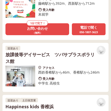
藤崎駅から392m、西新駅から712m
受入年齢
未就学
1分で完了！
電話で聞く
お問い合わせ
050-1807-3623
（無料）
送迎あり
リストに
放課後等デイサービス ツバサプラスポラリ
保存
ス館
アクセス
西鉄香椎駅から46m、香椎駅から246m
受入年齢
中学生 高校生
送迎あり
土日祝営業
リストに
Happiness kids 香椎浜
保存