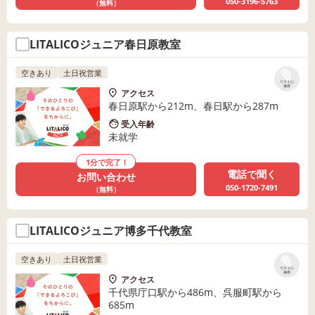
050-3196-5763
（無料）
LITALICOジュニア春日原教室
空きあり
土日祝営業
リストに
保存
アクセス
春日原駅から212m、春日駅から287m
受入年齢
未就学
1分で完了！
電話で聞く
お問い合わせ
050-1720-7491
（無料）
LITALICOジュニア博多千代教室
空きあり
土日祝営業
リストに
保存
アクセス
千代県庁口駅から486m、呉服町駅から
685m