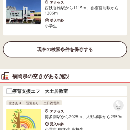
アクセス
西鉄香椎駅から1115m、香椎宮前駅から
1206m
受入年齢
小学生
現在の検索条件を保存する
福岡県の空きがある施設
療育支援エフ 大土居教室
空きあり
送迎あり
土日祝営業
リストに
保存
アクセス
博多南駅から2025m、大野城駅から2359m
受入年齢
小学生 中学生 高校生