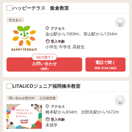
ハッピーテラス 飯倉教室
空きあり
リストに
保存
アクセス
金山駅から1069m、茶山駅から1334m
受入年齢
小学生 中学生 高校生
1分で完了！
電話で聞く
お問い合わせ
050-3134-5563
（無料）
LITALICOジュニア福岡橋本教室
問い合わせ受付中
土日祝営業
リストに
保存
アクセス
橋本駅から834m、次郎丸駅から1672m
受入年齢
未就学