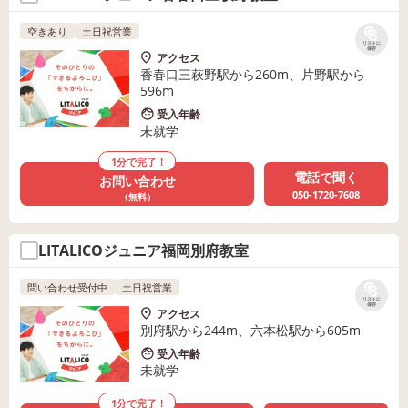
空きあり
土日祝営業
リストに
保存
アクセス
香春口三萩野駅から260m、片野駅から
596m
受入年齢
未就学
1分で完了！
電話で聞く
お問い合わせ
050-1720-7608
（無料）
LITALICOジュニア福岡別府教室
問い合わせ受付中
土日祝営業
リストに
保存
アクセス
別府駅から244m、六本松駅から605m
受入年齢
未就学
1分で完了！