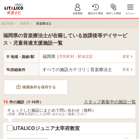
施設情報
>
福岡県
>
音楽療法士
福岡県の音楽療法士が在籍している放課後等デイサービ
ス・児童発達支援施設一覧
福岡県 |
市区町村・駅未設定
変更
地域・路線/駅
すべての施設カテゴリ｜音楽療法士
変更
詳細条件
検索条件を保存する
16
スタッフ募集中の施設一覧
件の施設（1-16件）
チェックした施設にまとめて問い合わせ（無料）
※営業・調査を目的としたお問い合わせはご遠慮ください
LITALICOジュニア太宰府教室