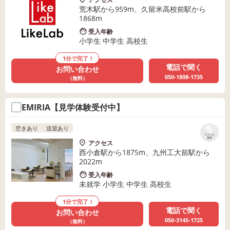
荒木駅から959m、久留米高校前駅から
1868m
受入年齢
小学生 中学生 高校生
1分で完了！
電話で聞く
お問い合わせ
050-1808-1735
（無料）
EMIRIA【見学体験受付中】
空きあり
送迎あり
リストに
保存
アクセス
西小倉駅から1875m、九州工大前駅から
2022m
受入年齢
未就学 小学生 中学生 高校生
1分で完了！
電話で聞く
お問い合わせ
050-3145-1725
（無料）