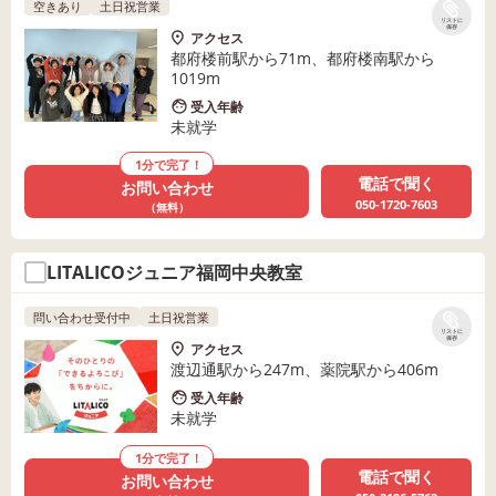
空きあり
土日祝営業
リストに
保存
アクセス
都府楼前駅から71m、都府楼南駅から
1019m
受入年齢
未就学
1分で完了！
電話で聞く
お問い合わせ
050-1720-7603
（無料）
LITALICOジュニア福岡中央教室
問い合わせ受付中
土日祝営業
リストに
保存
アクセス
渡辺通駅から247m、薬院駅から406m
受入年齢
未就学
1分で完了！
電話で聞く
お問い合わせ