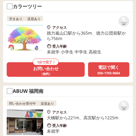
カラーツリー
空きあり
送迎あり
リストに
保存
アクセス
徳力嵐山口駅から365m、徳力公団前駅か
ら756m
受入年齢
未就学 小学生 中学生 高校生
1分で完了！
電話で聞く
お問い合わせ
050-1793-9604
（無料）
ABUW 福岡南
問い合わせ受付中
送迎あり
リストに
保存
アクセス
大橋駅から221m、高宮駅から1225m
受入年齢
未就学