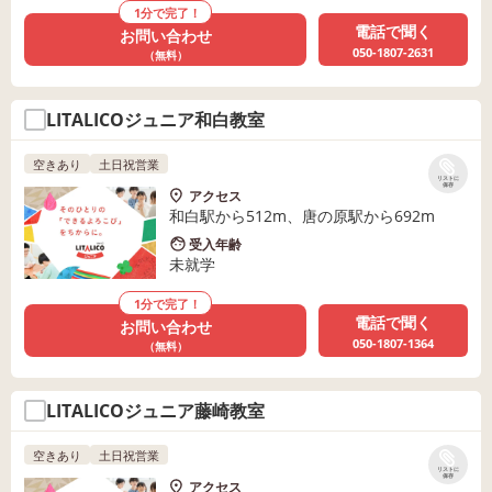
1分で完了！
電話で聞く
お問い合わせ
050-1807-2631
（無料）
LITALICOジュニア和白教室
空きあり
土日祝営業
リストに
保存
アクセス
和白駅から512m、唐の原駅から692m
受入年齢
未就学
1分で完了！
電話で聞く
お問い合わせ
050-1807-1364
（無料）
LITALICOジュニア藤崎教室
空きあり
土日祝営業
リストに
保存
アクセス