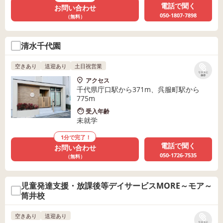
電話で聞く
お問い合わせ
050-1807-7898
（無料）
清水千代園
空きあり
送迎あり
土日祝営業
リストに
保存
アクセス
千代県庁口駅から371m、呉服町駅から
775m
受入年齢
未就学
1分で完了！
電話で聞く
お問い合わせ
050-1726-7535
（無料）
児童発達支援・放課後等デイサービスMORE～モア～
筒井校
空きあり
送迎あり
リストに