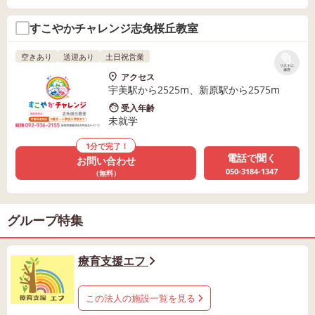
すこやかチャレンジ志免桜丘教室
空きあり
送迎あり
土日祝営業
リストに
保存
アクセス
宇美駅から2525m、新原駅から2575m
受入年齢
未就学
1分で完了！
電話で聞く
お問い合わせ
050-3184-1347
（無料）
グループ特集
療育支援エフ
この法人の施設一覧を見る