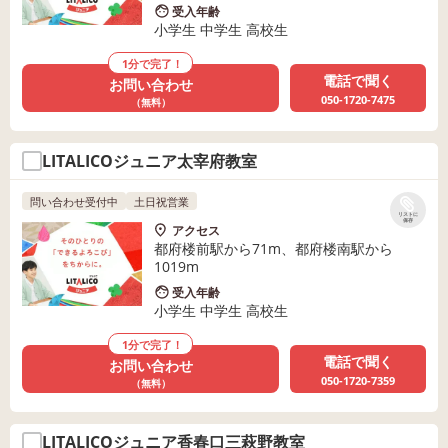
受入年齢
小学生 中学生 高校生
1分で完了！
電話で聞く
お問い合わせ
050-1720-7475
（無料）
LITALICOジュニア太宰府教室
問い合わせ受付中
土日祝営業
リストに
保存
アクセス
都府楼前駅から71m、都府楼南駅から
1019m
受入年齢
小学生 中学生 高校生
1分で完了！
電話で聞く
お問い合わせ
050-1720-7359
（無料）
LITALICOジュニア香春口三萩野教室