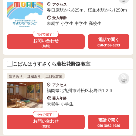
保存
アクセス
春日原駅から825m、桜並木駅から1250m
受入年齢
未就学 小学生 中学生 高校生
1分で完了！
電話で聞く
お問い合わせ
050-3159-6393
（無料）
こぱんはうすさくら若松花野路教室
空きあり
送迎あり
土日祝営業
リストに
保存
アクセス
福岡県北九州市若松区花野路1-2-3
受入年齢
未就学 小学生
1分で完了！
電話で聞く
お問い合わせ
050-3032-1986
（無料）