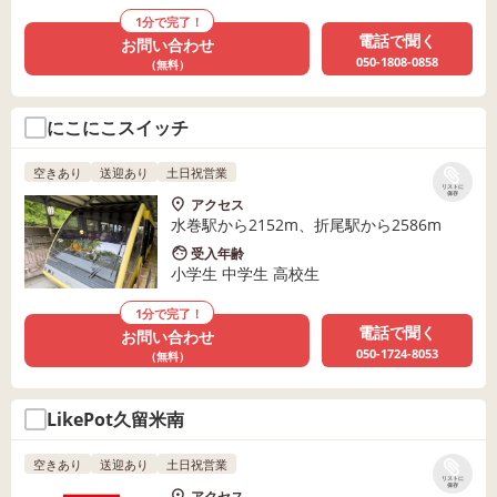
1分で完了！
電話で聞く
お問い合わせ
050-1808-0858
（無料）
にこにこスイッチ
空きあり
送迎あり
土日祝営業
リストに
保存
アクセス
水巻駅から2152m、折尾駅から2586m
受入年齢
小学生 中学生 高校生
1分で完了！
電話で聞く
お問い合わせ
050-1724-8053
（無料）
LikePot久留米南
空きあり
送迎あり
土日祝営業
リストに
保存
アクセス