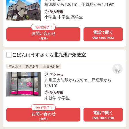
柚須駅から1261m、伊賀駅から1719m
受入年齢
小学生 中学生 高校生
1分で完了！
電話で聞く
お問い合わせ
050-3503-9582
（無料）
こぱんはうすさくら北九州戸畑教室
空きあり
送迎あり
土日祝営業
リストに
保存
アクセス
九州工大前駅から676m、戸畑駅から
1161m
受入年齢
未就学 小学生
1分で完了！
電話で聞く
お問い合わせ
050-3187-3318
（無料）