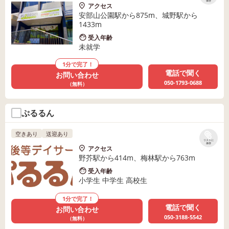
保存
アクセス
安部山公園駅から875m、城野駅から
1433m
受入年齢
未就学
1分で完了！
電話で聞く
お問い合わせ
050-1793-0688
（無料）
ぷるるん
空きあり
送迎あり
リストに
保存
アクセス
野芥駅から414m、梅林駅から763m
受入年齢
小学生 中学生 高校生
1分で完了！
電話で聞く
お問い合わせ
050-3188-5542
（無料）