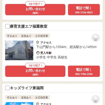
1分で完了！
電話で聞く
お問い合わせ
050-3134-4823
（無料）
療育支援エフ福重教室
空きあり
送迎あり
土日祝営業
リストに
保存
アクセス
下山門駅から1094m、姪浜駅から1495m
受入年齢
小学生 中学生 高校生
1分で完了！
電話で聞く
お問い合わせ
050-1784-2394
（無料）
キッズライフ東福岡
空きあり
送迎あり
土日祝営業
リストに
保存
アクセス