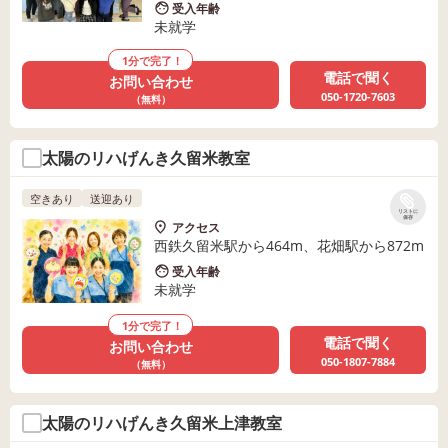
受入年齢
未就学
1分で完了！
電話で聞く
お問い合わせ
050-1720-7603
（無料）
太陽のリハげんき久留米教室
空きあり
送迎あり
リストに
保存
アクセス
西鉄久留米駅から464m、花畑駅から872m
受入年齢
未就学
1分で完了！
電話で聞く
お問い合わせ
050-1807-7884
（無料）
太陽のリハげんき久留米上津教室