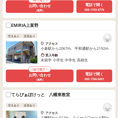
1分で完了！
電話で聞く
お問い合わせ
050-1793-8779
（無料）
EMIRIA上富野
空きあり
送迎あり
リストに
保存
アクセス
小倉駅から2067m、平和通駅から2192m
受入年齢
未就学 小学生 中学生 高校生
1分で完了！
電話で聞く
お問い合わせ
050-1784-0491
（無料）
てらぴぁぽけっと 八幡東教室
空きあり
送迎あり
リストに
保存
アクセス
八幡駅から512m、スペースワールド駅か