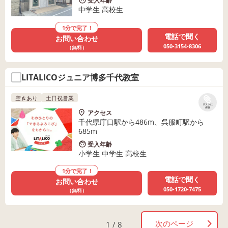
受入年齢
中学生 高校生
1分で完了！
電話で聞く
お問い合わせ
050-3154-8306
（無料）
LITALICOジュニア博多千代教室
空きあり
土日祝営業
リストに
保存
アクセス
千代県庁口駅から486m、呉服町駅から
685m
受入年齢
小学生 中学生 高校生
1分で完了！
電話で聞く
お問い合わせ
050-1720-7475
（無料）
次のページ
1 / 8