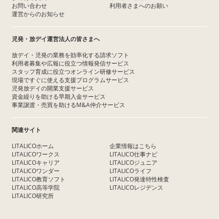
お問い合わせ
利用者さまへのお願い
運営からのお知らせ
児発・放デイ運営法人の皆さまへ
放デイ・児発の業務を効率化する請求ソフト
利用者募集や広報に役立つ情報発信サービス
スタッフ育成に役立つオンライン研修サービス
現場ですぐに使える支援プログラムサービス
児発放デイの開業支援サービス
資金繰りを助ける早期入金サービス
事業譲渡・売買を助けるM&A仲介サービス
関連サイト
LITALICOホーム
企業情報はこちら
LITALICOワークス
LITALICO仕事ナビ
LITALICOキャリア
LITALICOジュニア
LITALICOワンダー
LITALICOライフ
LITALICO教育ソフト
LITALICO発達特性検査
LITALICO高等学院
LITALICOレジデンス
LITALICO研究所