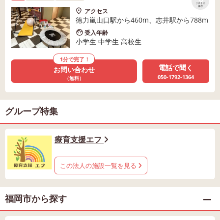
リストに
保存
アクセス
徳力嵐山口駅から460m、志井駅から788m
受入年齢
小学生 中学生 高校生
1分で完了！
電話で聞く
お問い合わせ
050-1792-1364
（無料）
グループ特集
療育支援エフ
この法人の施設一覧を見る
福岡市から探す