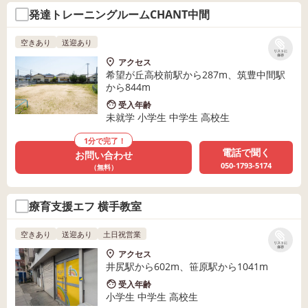
発達トレーニングルームCHANT中間
空きあり
送迎あり
リストに
保存
アクセス
希望が丘高校前駅から287m、筑豊中間駅
から844m
受入年齢
未就学 小学生 中学生 高校生
1分で完了！
電話で聞く
お問い合わせ
050-1793-5174
（無料）
療育支援エフ 横手教室
空きあり
送迎あり
土日祝営業
リストに
保存
アクセス
井尻駅から602m、笹原駅から1041m
受入年齢
小学生 中学生 高校生