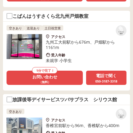
こぱんはうすさくら北九州戸畑教室
空きあり
送迎あり
土日祝営業
リストに
保存
アクセス
九州工大前駅から676m、戸畑駅から
1161m
受入年齢
未就学 小学生
1分で完了！
電話で聞く
お問い合わせ
050-3187-3318
（無料）
放課後等デイサービスツバサプラス シリウス館
空きあり
リストに
保存
アクセス
香椎宮前駅から96m、香椎駅から400m