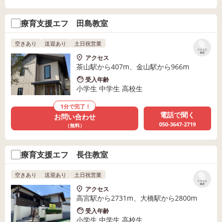
療育支援エフ 田島教室
空きあり
送迎あり
土日祝営業
リストに
保存
アクセス
茶山駅から407m、金山駅から966m
受入年齢
小学生 中学生 高校生
1分で完了！
電話で聞く
お問い合わせ
050-3647-2719
（無料）
療育支援エフ 長住教室
空きあり
送迎あり
土日祝営業
リストに
保存
アクセス
高宮駅から2731m、大橋駅から2800m
受入年齢
小学生 中学生 高校生