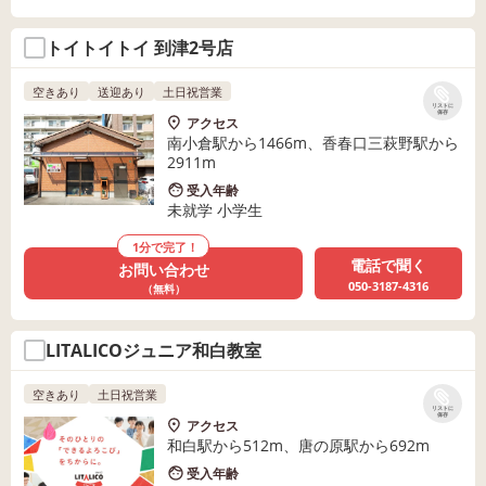
トイトイトイ 到津2号店
空きあり
送迎あり
土日祝営業
リストに
保存
アクセス
南小倉駅から1466m、香春口三萩野駅から
2911m
受入年齢
未就学 小学生
1分で完了！
電話で聞く
お問い合わせ
050-3187-4316
（無料）
LITALICOジュニア和白教室
空きあり
土日祝営業
リストに
保存
アクセス
和白駅から512m、唐の原駅から692m
受入年齢