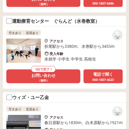
050-1807-0486
（無料）
運動療育センター ぐらんど（水巻教室）
空きあり
送迎あり
リストに
保存
アクセス
折尾駅から3380m、水巻駅から3455m
受入年齢
未就学 小学生 中学生 高校生
1分で完了！
電話で聞く
お問い合わせ
050-1807-4623
（無料）
ウィズ・ユー乙金
空きあり
送迎あり
リストに
保存
アクセス
春日原駅から1830m、白木原駅から1921m