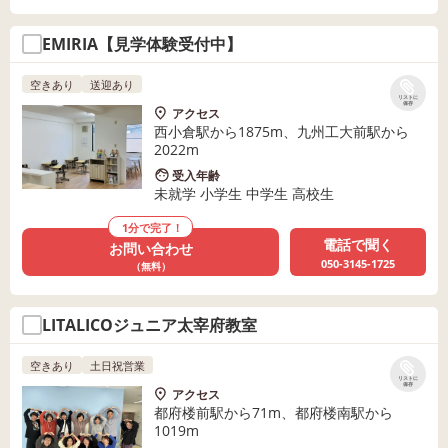
EMIRIA【見学体験受付中】
空きあり
送迎あり
リストに
保存
アクセス
西小倉駅から1875m、九州工大前駅から
2022m
受入年齢
未就学 小学生 中学生 高校生
1分で完了！
電話で聞く
お問い合わせ
050-3145-1725
（無料）
LITALICOジュニア太宰府教室
空きあり
土日祝営業
リストに
保存
アクセス
都府楼前駅から71m、都府楼南駅から
1019m