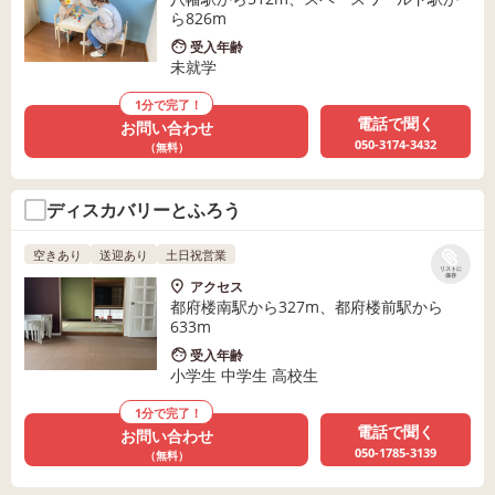
ら826m
受入年齢
未就学
1分で完了！
電話で聞く
お問い合わせ
050-3174-3432
（無料）
ディスカバリーとふろう
空きあり
送迎あり
土日祝営業
リストに
保存
アクセス
都府楼南駅から327m、都府楼前駅から
633m
受入年齢
小学生 中学生 高校生
1分で完了！
電話で聞く
お問い合わせ
050-1785-3139
（無料）