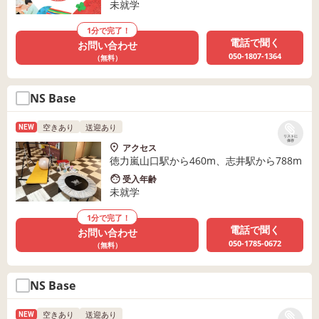
未就学
1分で完了！
電話で聞く
お問い合わせ
050-1807-1364
（無料）
NS Base
空きあり
送迎あり
NEW
リストに
保存
アクセス
徳力嵐山口駅から460m、志井駅から788m
受入年齢
未就学
1分で完了！
電話で聞く
お問い合わせ
050-1785-0672
（無料）
NS Base
空きあり
送迎あり
NEW