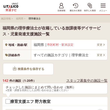
施設情報
>
福岡県
>
理学療法士
福岡県の理学療法士が在籍している放課後等デイサービ
ス・児童発達支援施設一覧
福岡県 |
市区町村・駅未設定
変更
地域・路線/駅
すべての施設カテゴリ｜理学療法士
変更
詳細条件
検索条件を保存する
142
スタッフ募集中の施設一覧
件の施設（1-20件）
チェックした施設にまとめて問い合わせ（無料）
※営業・調査を目的としたお問い合わせはご遠慮ください
療育支援エフ 野方教室