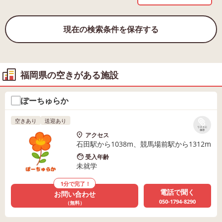
現在の検索条件を保存する
福岡県の空きがある施設
ぽーちゅらか
空きあり
送迎あり
リストに
保存
アクセス
石田駅から1038m、競馬場前駅から1312m
受入年齢
未就学
1分で完了！
電話で聞く
お問い合わせ
050-1794-8290
（無料）