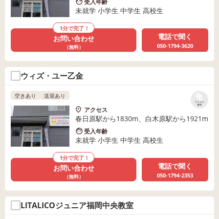
受入年齢
未就学 小学生 中学生 高校生
1分で完了！
電話で聞く
お問い合わせ
050-1794-3620
（無料）
ウィズ・ユー乙金
空きあり
送迎あり
リストに
保存
アクセス
春日原駅から1830m、白木原駅から1921m
受入年齢
未就学 小学生 中学生 高校生
1分で完了！
電話で聞く
お問い合わせ
050-1794-2353
（無料）
LITALICOジュニア福岡中央教室