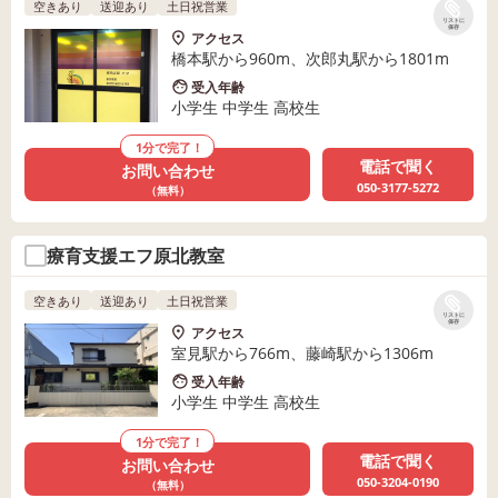
空きあり
送迎あり
土日祝営業
リストに
保存
アクセス
橋本駅から960m、次郎丸駅から1801m
受入年齢
小学生 中学生 高校生
1分で完了！
電話で聞く
お問い合わせ
050-3177-5272
（無料）
療育支援エフ原北教室
空きあり
送迎あり
土日祝営業
リストに
保存
アクセス
室見駅から766m、藤崎駅から1306m
受入年齢
小学生 中学生 高校生
1分で完了！
電話で聞く
お問い合わせ
050-3204-0190
（無料）