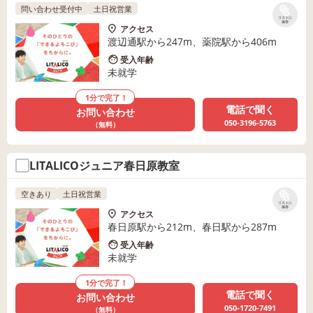
問い合わせ受付中
土日祝営業
リストに
保存
アクセス
渡辺通駅から247m、薬院駅から406m
受入年齢
未就学
1分で完了！
電話で聞く
お問い合わせ
050-3196-5763
（無料）
LITALICOジュニア春日原教室
空きあり
土日祝営業
リストに
保存
アクセス
春日原駅から212m、春日駅から287m
受入年齢
未就学
1分で完了！
電話で聞く
お問い合わせ
050-1720-7491
（無料）