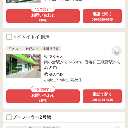
1分で完了！
電話で聞く
お問い合わせ
050-3628-0349
（無料）
トイトイトイ 到津
空きあり
送迎あり
土日祝営業
リストに
保存
アクセス
南小倉駅から1459m、香春口三萩野駅から
2901m
受入年齢
小学生 中学生 高校生
1分で完了！
電話で聞く
お問い合わせ
050-3184-4635
（無料）
ブーフーウー2号館