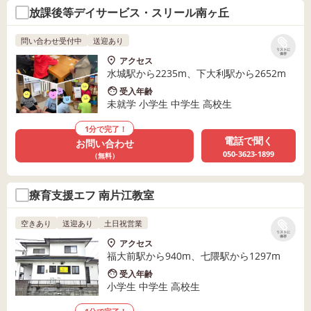
放課後等デイサービス・スリール南ヶ丘
問い合わせ受付中
送迎あり
リストに
保存
アクセス
水城駅から2235m、下大利駅から2652m
受入年齢
未就学 小学生 中学生 高校生
1分で完了！
電話で聞く
お問い合わせ
050-3623-1899
（無料）
療育支援エフ 南片江教室
空きあり
送迎あり
土日祝営業
リストに
保存
アクセス
福大前駅から940m、七隈駅から1297m
受入年齢
小学生 中学生 高校生