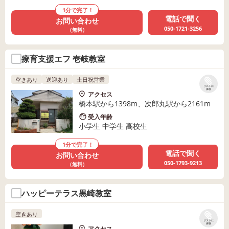
1分で完了！
電話で聞く
お問い合わせ
050-1721-3256
（無料）
療育支援エフ 壱岐教室
空きあり
送迎あり
土日祝営業
リストに
保存
アクセス
橋本駅から1398m、次郎丸駅から2161m
受入年齢
小学生 中学生 高校生
1分で完了！
電話で聞く
お問い合わせ
050-1793-9213
（無料）
ハッピーテラス黒崎教室
空きあり
リストに
保存
アクセス