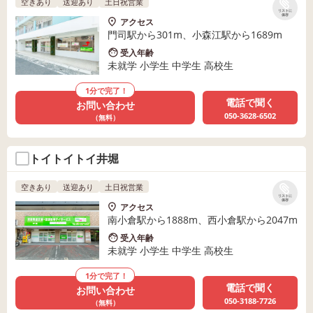
空きあり
送迎あり
土日祝営業
リストに
保存
アクセス
門司駅から301m、小森江駅から1689m
受入年齢
未就学 小学生 中学生 高校生
1分で完了！
電話で聞く
お問い合わせ
050-3628-6502
（無料）
トイトイトイ井堀
空きあり
送迎あり
土日祝営業
リストに
保存
アクセス
南小倉駅から1888m、西小倉駅から2047m
受入年齢
未就学 小学生 中学生 高校生
1分で完了！
電話で聞く
お問い合わせ
050-3188-7726
（無料）