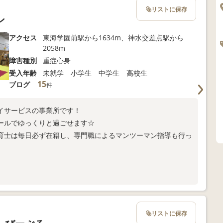
リストに保存
ン
アクセス
東海学園前駅から1634m、神水交差点駅から
2058m
障害種別
重症心身
受入年齢
未就学 小学生 中学生 高校生
15
ブログ
件
イサービスの事業所です！
ールでゆっくりと過ごせます☆
保育士は毎日必ず在籍し、専門職によるマンツーマン指導も行っ
リストに保存