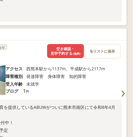
あり
空き確認・
リストに保存
見学予約する
(無料)
アクセス
西熊本駅から1137m、平成駅から2117m
障害種別
発達障害 身体障害 知的障害
受入年齢
未就学
1
ブログ
件
)療育を提供しているABUWがついに熊本市南区にて令和8年4月
受付中！
始予定