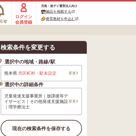
児発・放デイ運営法人向け
施設を掲載する
open_in_new
ログイン
療育教材を申込む
open_in_new
会員登録
検索条件を変更する
選択中の地域・路線/駅
熊本県
市区町村・駅未設定
変更
選択中の詳細条件
児童発達支援事業所｜放課後等デ
イサービス｜その他発達支援施設
変更
｜理学療法士
現在の検索条件を保存する