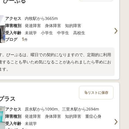
 びーぶる
アクセス
内牧駅から3665m
障害種別
発達障害 身体障害 知的障害
受入年齢
未就学 小学生 中学生 高校生
1
ブログ
件
す。びーぶるは、曜日での契約になりますので、定期的に利用
達することも早いため気になることがあられましたら早めにお
ます。
リストに保存
プラス
アクセス
原水駅から1090m、三里木駅から2694m
障害種別
発達障害 身体障害 知的障害 重症心身
受入年齢
未就学