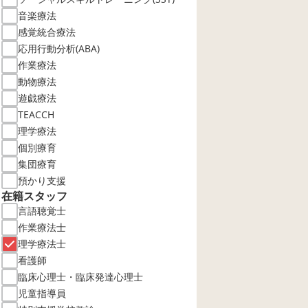
音楽療法
感覚統合療法
応用行動分析(ABA)
作業療法
動物療法
遊戯療法
TEACCH
理学療法
個別療育
集団療育
預かり支援
在籍スタッフ
言語聴覚士
作業療法士
理学療法士
看護師
臨床心理士・臨床発達心理士
児童指導員