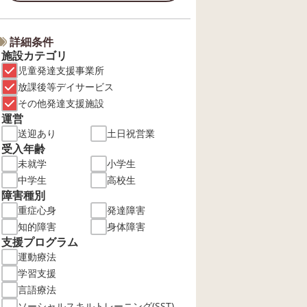
詳細条件
施設カテゴリ
児童発達支援事業所
放課後等デイサービス
その他発達支援施設
運営
送迎あり
土日祝営業
受入年齢
未就学
小学生
中学生
高校生
障害種別
重症心身
発達障害
知的障害
身体障害
支援プログラム
運動療法
学習支援
言語療法
ソーシャルスキルトレーニング(SST)