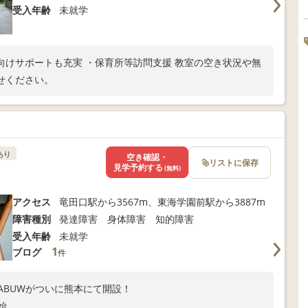
受入年齢
未就学
けサポートも充実 ・保育所等訪問支援 教室の空き状況や無
せください。
あり
空き確認・
リストに保存
見学予約する
(無料)
アクセス
竜田口駅から3567m、東海学園前駅から3887m
障害種別
発達障害 身体障害 知的障害
受入年齢
未就学
1
ブログ
件
るABUWがついに熊本にて開設！
開始