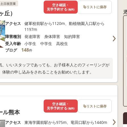
土日祝営業
空き確認・
リストに保存
見学予約する
(無料)
ヶ丘）
アクセス
健軍校前駅から1120m、動植物園入口駅から
1197m
障害種別
発達障害 身体障害 知的障害
受入年齢
小学生 中学生 高校生
148
ブログ
件
気、いいスタッフであっても、お子様本人とのフィーリングが
、体験の申し込みをされることをお勧めいたします。
空き確認・
リストに保存
見学予約する
(無料)
ール熊本
アクセス
東海学園前駅から975m、竜田口駅から1440m