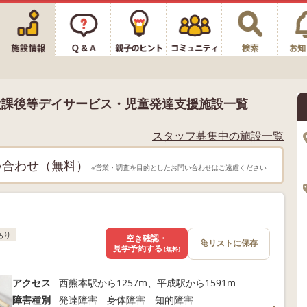
放課後等デイサービス・児童発達支援施設一覧
スタッフ募集中の施設一覧
い合わせ（無料）
※営業・調査を目的としたお問い合わせはご遠慮ください
あり
空き確認・
リストに保存
見学予約する
(無料)
アクセス
西熊本駅から1257m、平成駅から1591m
障害種別
発達障害 身体障害 知的障害