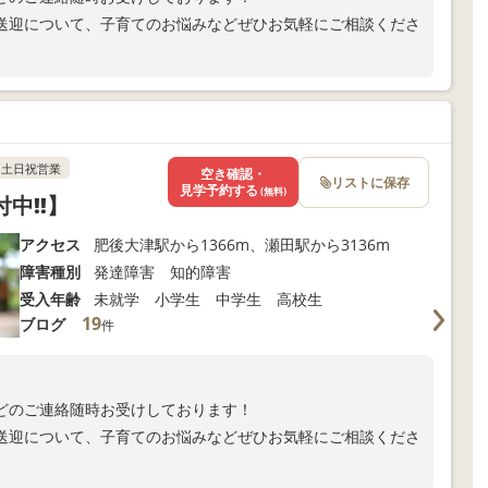
送迎について、子育てのお悩みなどぜひお気軽にご相談くださ
土日祝営業
空き確認・
リストに保存
見学予約する
(無料)
付中!!】
アクセス
肥後大津駅から1366m、瀬田駅から3136m
障害種別
発達障害 知的障害
受入年齢
未就学 小学生 中学生 高校生
19
ブログ
件
どのご連絡随時お受けしております！
送迎について、子育てのお悩みなどぜひお気軽にご相談くださ