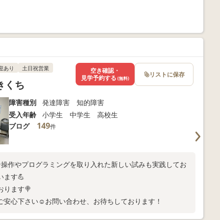
迎あり
土日祝営業
空き確認・
リストに保存
見学予約する
(無料)
きくち
障害種別
発達障害 知的障害
受入年齢
小学生 中学生 高校生
149
ブログ
件
ン操作やプログラミングを取り入れた新しい試みも実践してお
ます💪
おります🍭
ご安心下さい☺️お問い合わせ、お待ちしております！