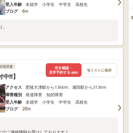
受入年齢
未就学 小学生 中学生 高校生
6
ブログ
件
あり。
日祝営業
空き確認・
リストに保存
見学予約する
(無料)
付中!!】
アクセス
肥後大津駅から1366m、瀬田駅から3136m
障害種別
発達障害 知的障害
受入年齢
未就学 小学生 中学生 高校生
20
ブログ
件
どのご連絡随時お受けしております！