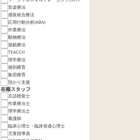
音楽療法
感覚統合療法
応用行動分析(ABA)
作業療法
動物療法
遊戯療法
TEACCH
理学療法
個別療育
集団療育
預かり支援
在籍スタッフ
言語聴覚士
作業療法士
理学療法士
看護師
臨床心理士・臨床発達心理士
児童指導員