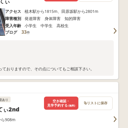
てぃ
アクセス
植木駅から1815m、田原坂駅から2801m
障害種別
発達障害 身体障害 知的障害
受入年齢
小学生 中学生 高校生
33
ブログ
件
っておりますので、その点についてもご相談下さい。
迎あり
空き確認・
リストに保存
見学予約する
(無料)
ぃ2nd
ら908m