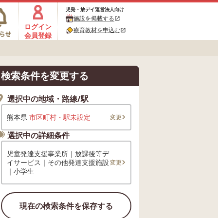
児発・放デイ運営法人向け
施設を掲載する
open_in_new
ログイン
療育教材を申込む
open_in_new
会員登録
検索条件を変更する
選択中の地域・路線/駅
熊本県
市区町村・駅未設定
変更
選択中の詳細条件
児童発達支援事業所｜放課後等デ
イサービス｜その他発達支援施設
変更
｜小学生
現在の検索条件を保存する