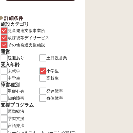
詳細条件
施設カテゴリ
児童発達支援事業所
放課後等デイサービス
その他発達支援施設
運営
送迎あり
土日祝営業
受入年齢
未就学
小学生
中学生
高校生
障害種別
重症心身
発達障害
知的障害
身体障害
支援プログラム
運動療法
学習支援
言語療法
ソーシャルスキルトレーニング(SST)