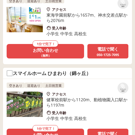
空きあり
送迎あり
土日祝営業
リストに
保存
アクセス
東海学園前駅から1657m、神水交差点駅か
ら2076m
受入年齢
小学生 中学生 高校生
1分で完了！
電話で聞く
お問い合わせ
050-1725-7095
（無料）
スマイルホーム ひまわり（錦ヶ丘）
空きあり
送迎あり
土日祝営業
リストに
保存
アクセス
健軍校前駅から1120m、動植物園入口駅か
ら1197m
受入年齢
小学生 中学生 高校生
1分で完了！
電話で聞く
お問い合わせ