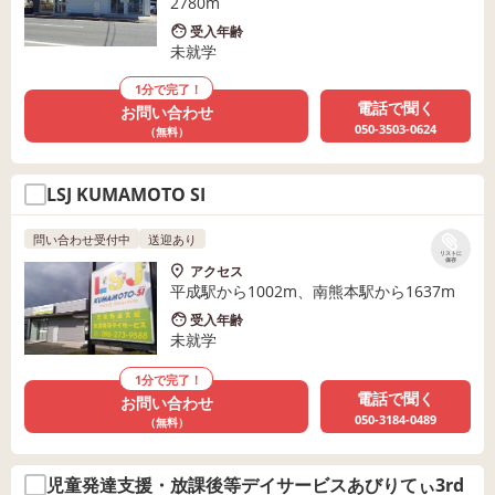
2780m
受入年齢
未就学
1分で完了！
電話で聞く
お問い合わせ
050-3503-0624
（無料）
LSJ KUMAMOTO SI
問い合わせ受付中
送迎あり
リストに
保存
アクセス
平成駅から1002m、南熊本駅から1637m
受入年齢
未就学
1分で完了！
電話で聞く
お問い合わせ
050-3184-0489
（無料）
児童発達支援・放課後等デイサービスあびりてぃ3rd