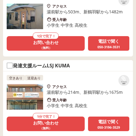
リストに
保存
アクセス
湯前駅から503m、新鶴羽駅から1482m
受入年齢
小学生 中学生 高校生
1分で完了！
電話で聞く
お問い合わせ
050-3184-3531
（無料）
発達支援ルームLSJ KUMA
空きあり
送迎あり
リストに
保存
アクセス
湯前駅から214m、新鶴羽駅から1675m
受入年齢
小学生 中学生 高校生
1分で完了！
電話で聞く
お問い合わせ
050-3196-3529
（無料）