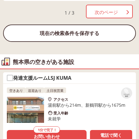
次のページ
1 / 3
現在の検索条件を保存する
熊本県の空きがある施設
発達支援ルームLSJ KUMA
空きあり
送迎あり
土日祝営業
リストに
保存
アクセス
湯前駅から214m、新鶴羽駅から1675m
受入年齢
未就学
1分で完了！
電話で聞く
お問い合わせ