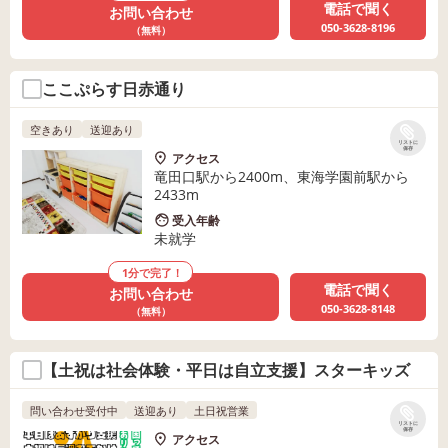
電話で聞く
お問い合わせ
050-3628-8196
（無料）
ここぷらす日赤通り
空きあり
送迎あり
リストに
保存
アクセス
竜田口駅から2400m、東海学園前駅から
2433m
受入年齢
未就学
1分で完了！
電話で聞く
お問い合わせ
050-3628-8148
（無料）
【土祝は社会体験・平日は自立支援】スターキッズ
問い合わせ受付中
送迎あり
土日祝営業
リストに
保存
アクセス