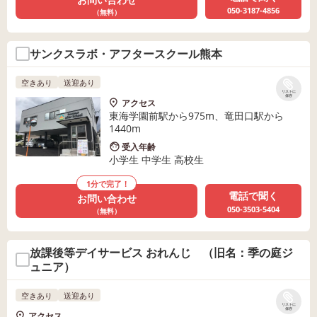
050-3187-4856
（無料）
サンクスラボ・アフタースクール熊本
空きあり
送迎あり
リストに
保存
アクセス
東海学園前駅から975m、竜田口駅から
1440m
受入年齢
小学生 中学生 高校生
1分で完了！
電話で聞く
お問い合わせ
050-3503-5404
（無料）
放課後等デイサービス おれんじ （旧名：季の庭ジ
ュニア）
空きあり
送迎あり
リストに
保存
アクセス