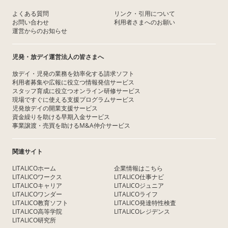
よくある質問
リンク・引用について
お問い合わせ
利用者さまへのお願い
運営からのお知らせ
児発・放デイ運営法人の皆さまへ
放デイ・児発の業務を効率化する請求ソフト
利用者募集や広報に役立つ情報発信サービス
スタッフ育成に役立つオンライン研修サービス
現場ですぐに使える支援プログラムサービス
児発放デイの開業支援サービス
資金繰りを助ける早期入金サービス
事業譲渡・売買を助けるM&A仲介サービス
関連サイト
LITALICOホーム
企業情報はこちら
LITALICOワークス
LITALICO仕事ナビ
LITALICOキャリア
LITALICOジュニア
LITALICOワンダー
LITALICOライフ
LITALICO教育ソフト
LITALICO発達特性検査
LITALICO高等学院
LITALICOレジデンス
LITALICO研究所