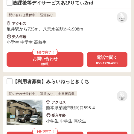
放課後等デイサービスあびりてぃ2nd
問い合わせ受付中
送迎あり
リストに
保存
アクセス
亀井駅から735m、八景水谷駅から908m
受入年齢
小学生 中学生 高校生
1分で完了！
電話で聞く
お問い合わせ
050-1720-4885
（無料）
【利用者募集】みらいねっときくち
問い合わせ受付中
送迎あり
土日祝営業
リストに
保存
アクセス
熊本県菊池市野間口595-4
受入年齢
小学生 中学生 高校生
1分で完了！