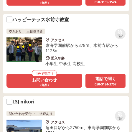
050-3155-1524
（無料）
ハッピーテラス水前寺教室
空きあり
土日祝営業
リストに
保存
アクセス
東海学園前駅から878m、水前寺駅から
1125m
受入年齢
小学生 中学生 高校生
1分で完了！
電話で聞く
お問い合わせ
050-3184-3757
（無料）
LSJ nikori
問い合わせ受付中
送迎あり
リストに
保存
アクセス
竜田口駅から2750m、東海学園前駅から