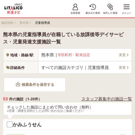
施設情報
>
熊本県
>
児童指導員
熊本県の児童指導員が在籍している放課後等デイサービ
ス・児童発達支援施設一覧
熊本県 |
市区町村・駅未設定
変更
地域・路線/駅
すべての施設カテゴリ｜児童指導員
変更
詳細条件
検索条件を保存する
53
スタッフ募集中の施設一覧
件の施設（1-20件）
チェックした施設にまとめて問い合わせ（無料）
※営業・調査を目的としたお問い合わせはご遠慮ください
かみふうせん