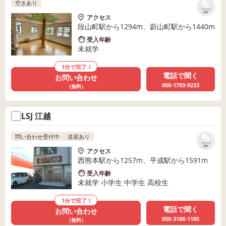
空きあり
リストに
保存
アクセス
段山町駅から1294m、蔚山町駅から1440m
受入年齢
未就学
1分で完了！
電話で聞く
お問い合わせ
050-1793-9233
（無料）
LSJ 江越
問い合わせ受付中
送迎あり
リストに
保存
アクセス
西熊本駅から1257m、平成駅から1591m
受入年齢
未就学 小学生 中学生 高校生
1分で完了！
電話で聞く
お問い合わせ
050-3188-1185
（無料）