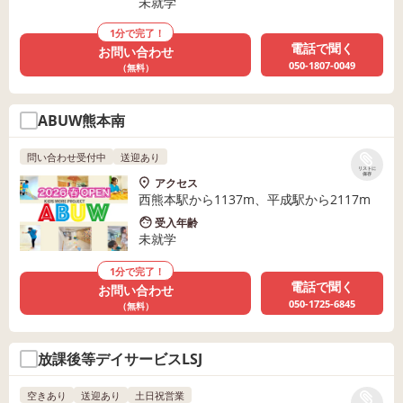
未就学
1分で完了！
電話で聞く
お問い合わせ
050-1807-0049
（無料）
ABUW熊本南
問い合わせ受付中
送迎あり
リストに
保存
アクセス
西熊本駅から1137m、平成駅から2117m
受入年齢
未就学
1分で完了！
電話で聞く
お問い合わせ
050-1725-6845
（無料）
放課後等デイサービスLSJ
空きあり
送迎あり
土日祝営業