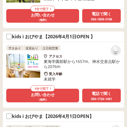
1分で完了！
電話で聞く
お問い合わせ
050-1809-3108
（無料）
kids i おびやま【2026年4月1日OPEN 】
空きあり
送迎あり
土日祝営業
リストに
保存
アクセス
東海学園前駅から1657m、神水交差点駅か
ら2076m
受入年齢
未就学
1分で完了！
電話で聞く
お問い合わせ
050-1726-1481
（無料）
kids i おびやま【2026年4月1日OPEN】