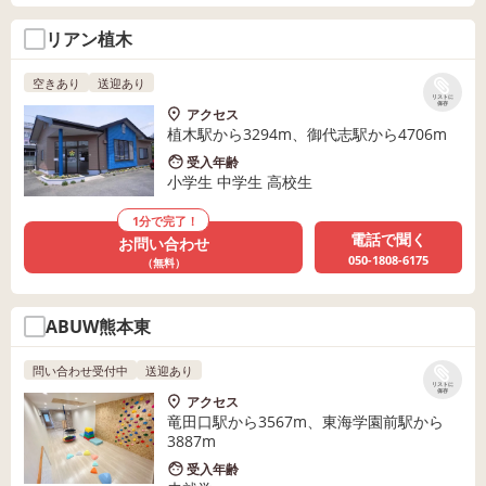
リアン植木
空きあり
送迎あり
リストに
保存
アクセス
植木駅から3294m、御代志駅から4706m
受入年齢
小学生 中学生 高校生
1分で完了！
電話で聞く
お問い合わせ
050-1808-6175
（無料）
ABUW熊本東
問い合わせ受付中
送迎あり
リストに
保存
アクセス
竜田口駅から3567m、東海学園前駅から
3887m
受入年齢