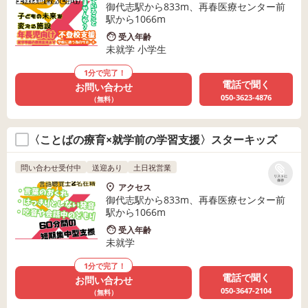
御代志駅から833m、再春医療センター前
駅から1066m
受入年齢
未就学 小学生
1分で完了！
電話で聞く
お問い合わせ
050-3623-4876
（無料）
〈ことばの療育×就学前の学習支援〉スターキッズ
問い合わせ受付中
送迎あり
土日祝営業
リストに
保存
アクセス
御代志駅から833m、再春医療センター前
駅から1066m
受入年齢
未就学
1分で完了！
電話で聞く
お問い合わせ
050-3647-2104
（無料）