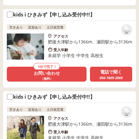
kids i ひきみず【申し込み受付中!!】
空きあり
送迎あり
土日祝営業
リストに
保存
アクセス
肥後大津駅から1366m、瀬田駅から3136m
受入年齢
未就学 小学生 中学生 高校生
1分で完了！
電話で聞く
お問い合わせ
050-1809-2069
（無料）
kids i ひきみず【申し込み受付中!!】
空きあり
送迎あり
土日祝営業
リストに
保存
アクセス
肥後大津駅から1366m、瀬田駅から3136m
受入年齢
未就学 小学生 中学生 高校生