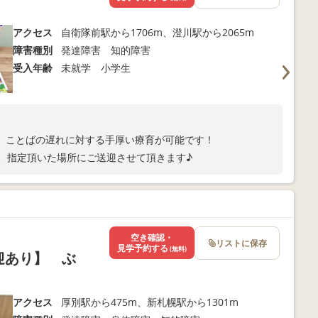
アクセス
自衛隊前駅から1706m、澄川駅から2065m
障害種別
発達障害 知的障害
受入年齢
未就学 小学生
、ことばの遅れに対する手厚い療育が可能です！
、指定頂いた場所にご送迎させて頂きます♪
空き確認・
リストに保存
見学予約する
(無料)
送迎あり】 ぶ
アクセス
厚別駅から475m、新札幌駅から1301m