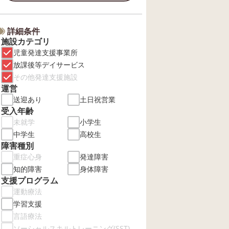
詳細条件
施設カテゴリ
児童発達支援事業所
放課後等デイサービス
その他発達支援施設
運営
送迎あり
土日祝営業
受入年齢
未就学
小学生
中学生
高校生
障害種別
重症心身
発達障害
知的障害
身体障害
支援プログラム
運動療法
学習支援
言語療法
ソーシャルスキルトレーニング(SST)