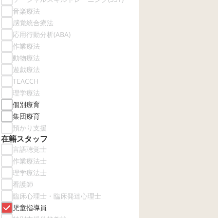
音楽療法
感覚統合療法
応用行動分析(ABA)
作業療法
動物療法
遊戯療法
TEACCH
理学療法
個別療育
集団療育
預かり支援
在籍スタッフ
言語聴覚士
作業療法士
理学療法士
看護師
臨床心理士・臨床発達心理士
児童指導員