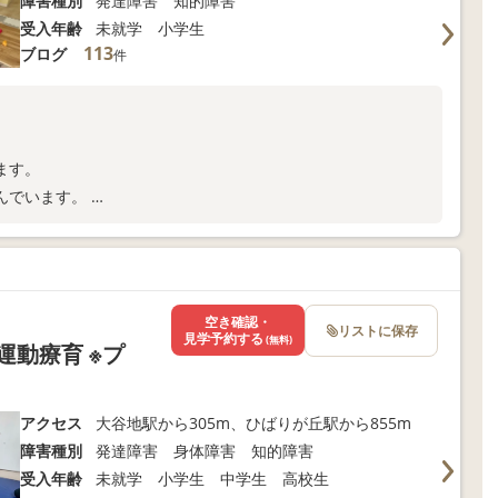
障害種別
発達障害 知的障害
受入年齢
未就学 小学生
113
ブログ
件
ます。
んでいます。
極めて
空き確認・
リストに保存
見学予約する
(無料)
運動療育 ※プ
アクセス
大谷地駅から305m、ひばりが丘駅から855m
障害種別
発達障害 身体障害 知的障害
受入年齢
未就学 小学生 中学生 高校生