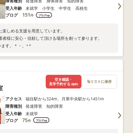
障害種別
発達障害 身体障害 知的障害
受入年齢
未就学 小学生 中学生 高校生
151
ブログ
件
ブログup
た楽しめる支援を用意しています。
護者様に安心・信頼して頂ける場所を創って参ります。
います。＊・。⁺＊
空き確認・
リストに保存
見学予約する
(無料)
室
アクセス
福住駅から324m、月寒中央駅から1451m
障害種別
発達障害 知的障害
受入年齢
未就学
75
ブログ
件
ブログup