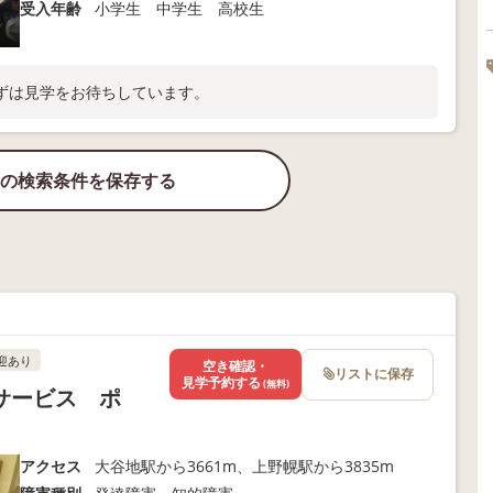
受入年齢
小学生 中学生 高校生
ずは見学をお待ちしています。
の検索条件を保存する
迎あり
空き確認・
リストに保存
見学予約する
(無料)
サービス ポ
アクセス
大谷地駅から3661m、上野幌駅から3835m