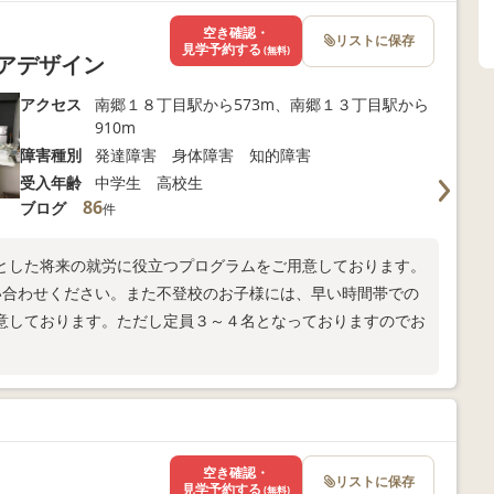
空き確認・
リストに保存
見学予約する
(無料)
アデザイン
アクセス
南郷１８丁目駅から573m、南郷１３丁目駅から
910m
障害種別
発達障害 身体障害 知的障害
受入年齢
中学生 高校生
86
ブログ
件
とした将来の就労に役立つプログラムをご用意しております。
い合わせください。また不登校のお子様には、早い時間帯での
意しております。ただし定員３～４名となっておりますのでお
空き確認・
リストに保存
見学予約する
(無料)