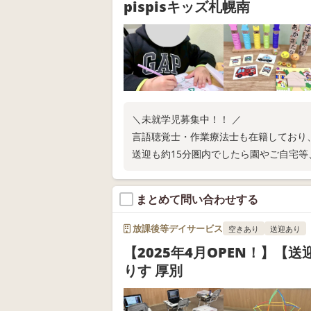
pispisキッズ札幌南
＼未就学児募集中！！ ／
言語聴覚士・作業療法士も在籍しており
送迎も約15分圏内でしたら園やご自宅等
まとめて問い合わせする
放課後等デイサービス
空きあり
送迎あり
【2025年4月OPEN！】【
りす 厚別