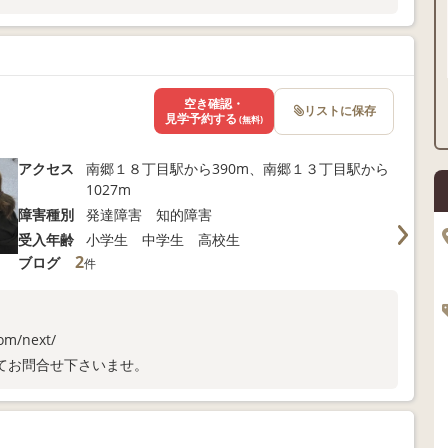
空き確認・
リストに保存
見学予約する
(無料)
アクセス
南郷１８丁目駅から390m、南郷１３丁目駅から
1027m
障害種別
発達障害 知的障害
受入年齢
小学生 中学生 高校生
2
ブログ
件
m/next/
てお問合せ下さいませ。