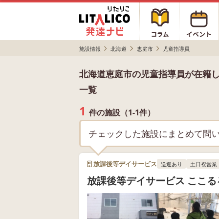
施設情報
北海道
恵庭市
児童指導員
北海道恵庭市の児童指導員が在籍
一覧
1
件の施設（1-1件）
チェックした施設にまとめて問
放課後等デイサービス
送迎あり
土日祝営業
放課後等デイサービス ここる