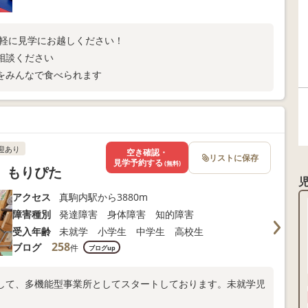
気軽に見学にお越しください！
相談ください
をみんなで食べられます
迎あり
空き確認・
リストに保存
見学予約する
(無料)
】もりぴた
アクセス
真駒内駅から3880m
障害種別
発達障害 身体障害 知的障害
受入年齢
未就学 小学生 中学生 高校生
258
ブログ
件
ブログup
して、多機能型事業所としてスタートしております。未就学児