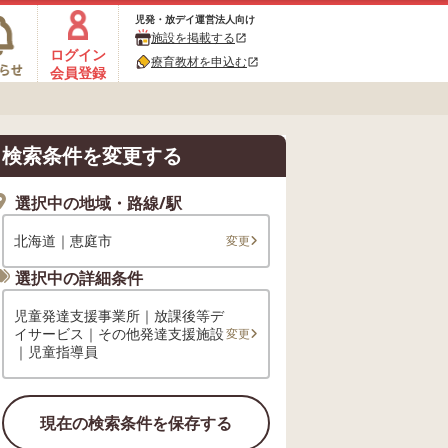
児発・放デイ運営法人向け
施設を掲載する
open_in_new
ログイン
療育教材を申込む
open_in_new
会員登録
検索条件を変更する
選択中の地域・路線/駅
北海道｜恵庭市
変更
選択中の詳細条件
児童発達支援事業所｜放課後等デ
イサービス｜その他発達支援施設
変更
｜児童指導員
現在の検索条件を保存する