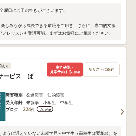
、全曜日に若干の空きがございます。
など、楽しみながら成長できる環境をご用意。さらに、専門的支援
アノレッスンも受講可能。まずはお気軽にご相談ください。
迎あり
空き確認・
リストに保存
見学予約する
(無料)
サービス ば
障害種別
発達障害 知的障害
受入年齢
未就学 小学生 中学生
224
ブログ
件
ブログup
うように通えていない未就学児～中学生（高校生は要相談）を