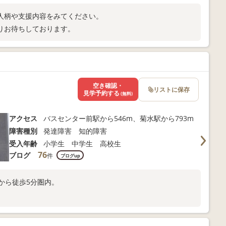
人柄や支援内容をみてください。
りお待ちしております。
空き確認・
リストに保存
見学予約する
(無料)
アクセス
バスセンター前駅から546m、菊水駅から793m
障害種別
発達障害 知的障害
受入年齢
小学生 中学生 高校生
76
ブログ
件
ブログup
から徒歩5分圏内。