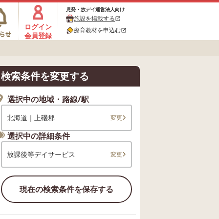
児発・放デイ運営法人向け
施設を掲載する
open_in_new
ログイン
療育教材を申込む
open_in_new
会員登録
検索条件を変更する
選択中の地域・路線/駅
北海道｜上磯郡
変更
選択中の詳細条件
放課後等デイサービス
変更
現在の検索条件を保存する