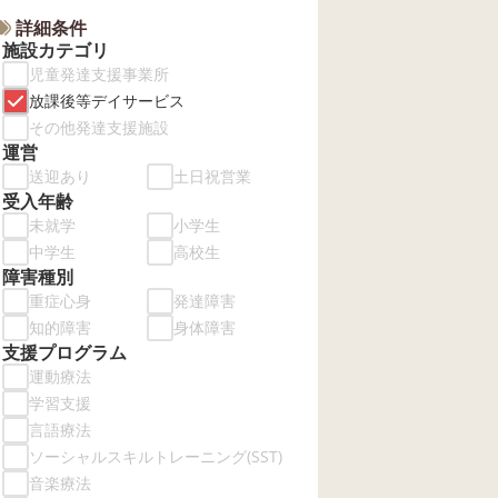
詳細条件
施設カテゴリ
児童発達支援事業所
放課後等デイサービス
その他発達支援施設
運営
送迎あり
土日祝営業
受入年齢
未就学
小学生
中学生
高校生
障害種別
重症心身
発達障害
知的障害
身体障害
支援プログラム
運動療法
学習支援
言語療法
ソーシャルスキルトレーニング(SST)
音楽療法