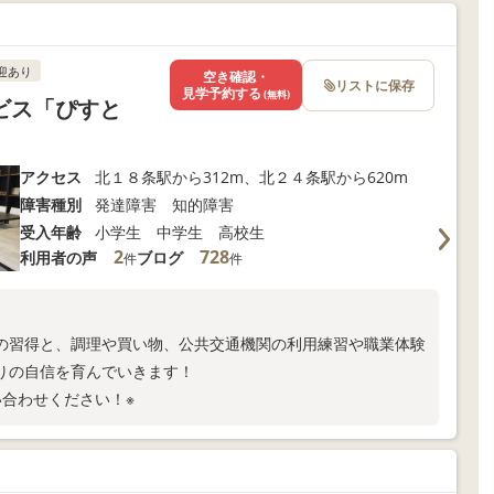
迎あり
空き確認・
リストに保存
見学予約する
(無料)
ビス「ぴすと
アクセス
北１８条駅から312m、北２４条駅から620m
障害種別
発達障害 知的障害
受入年齢
小学生 中学生 高校生
2
728
利用者の声
ブログ
件
件
の習得と、調理や買い物、公共交通機関の利用練習や職業体験
りの自信を育んでいきます！
合わせください！※