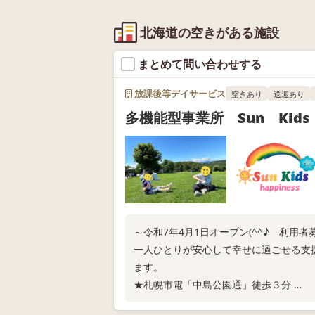
北海道の空きがある施設
まとめて問い合わせする
放課後等デイサービス
空きあり
送迎あり
多機能型事業所 Sun Kids h
～令和7年4月1日オープン(^^♪ 利用
一人ひとりが安心して幸せに過ごせる支
ます。
★札幌市電「中島公園通」徒歩３分
★近隣に公園があり療育に最適な立地で