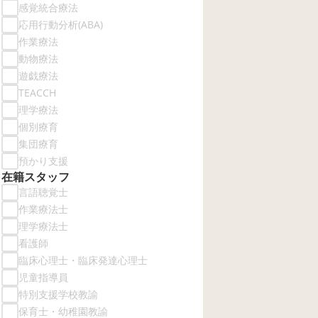
感覚統合療法
応用行動分析(ABA)
作業療法
動物療法
遊戯療法
TEACCH
理学療法
個別療育
集団療育
預かり支援
在籍スタッフ
言語聴覚士
作業療法士
理学療法士
看護師
臨床心理士・臨床発達心理士
児童指導員
特別支援学校教諭
保育士・幼稚園教諭