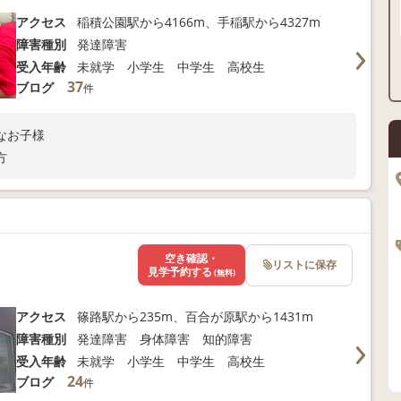
アクセス
稲積公園駅から4166m、手稲駅から4327m
障害種別
発達障害
受入年齢
未就学 小学生 中学生 高校生
37
ブログ
件
なお子様
方
空き確認・
リストに保存
見学予約する
(無料)
アクセス
篠路駅から235m、百合が原駅から1431m
障害種別
発達障害 身体障害 知的障害
受入年齢
未就学 小学生 中学生 高校生
24
ブログ
件