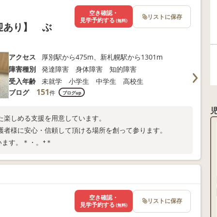
空き確認・
リストに保存
見学予約する
(無料)
送迎あり】 ぶ
アクセス
厚別駅から475m、新札幌駅から1301m
障害種別
発達障害 身体障害 知的障害
受入年齢
未就学 小学生 中学生 高校生
151
ブログ
件
ブログup
た楽しめる支援を用意しています。
護者様に安心・信頼して頂ける場所を創って参ります。
います。＊・。⁺＊
空き確認・
リストに保存
見学予約する
(無料)