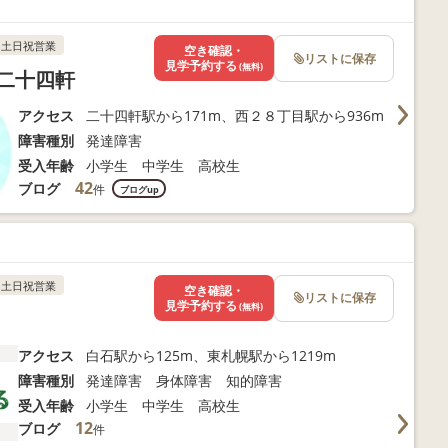
土日祝営業
空き確認・
リストに保存
見学予約する
(無料)
二十四軒
アクセス
二十四軒駅から171m、西２８丁目駅から936m
障害種別
発達障害
受入年齢
小学生 中学生 高校生
42
ブログ
件
ブログup
土日祝営業
空き確認・
リストに保存
見学予約する
(無料)
アクセス
白石駅から125m、東札幌駅から1219m
障害種別
発達障害 身体障害 知的障害
受入年齢
小学生 中学生 高校生
12
ブログ
件