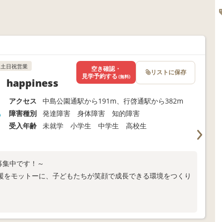
土日祝営業
空き確認・
リストに保存
見学予約する
(無料)
appiness
アクセス
中島公園通駅から191m、行啓通駅から382m
障害種別
発達障害 身体障害 知的障害
受入年齢
未就学 小学生 中学生 高校生
者募集中です！～
援をモットーに、子どもたちが笑顔で成長できる環境をつくり
す。