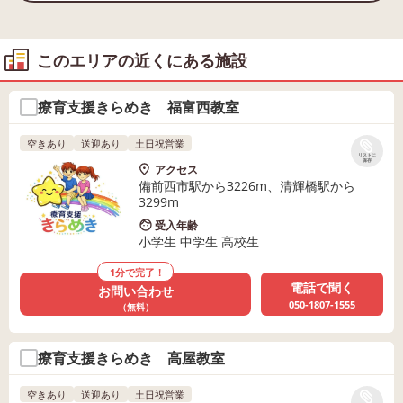
このエリアの近くにある施設
療育支援きらめき 福富西教室
空きあり
送迎あり
土日祝営業
リストに
保存
アクセス
備前西市駅から3226m、清輝橋駅から
3299m
受入年齢
小学生 中学生 高校生
1分で完了！
電話で聞く
お問い合わせ
050-1807-1555
（無料）
療育支援きらめき 高屋教室
空きあり
送迎あり
土日祝営業