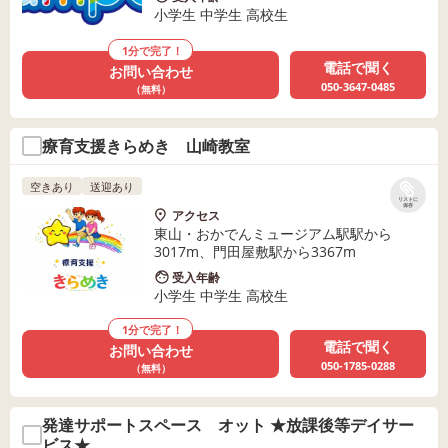
小学生 中学生 高校生
1分で完了！
電話で聞く
お問い合わせ
050-3647-0485
（無料）
療育支援きらめき 山崎教室
空きあり
送迎あり
リストに
保存
アクセス
東山・おかでんミュージアム駅駅から
3017m、門田屋敷駅から3367m
受入年齢
小学生 中学生 高校生
1分で完了！
電話で聞く
お問い合わせ
050-1785-0288
（無料）
発達サポートスペース オット ★放課後等デイサー
ビス★