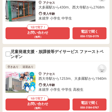
保存
アクセス
大多羅駅から430m、西大寺駅から2768m
受入年齢
未就学 小学生 中学生
1分で完了！
電話で聞く
お問い合わせ
050-1720-0179
（無料）
児童発達支援・放課後等デイサービス ファーストペ
ンギン
空きあり
送迎あり
リストに
保存
アクセス
西大寺駅から1253m、大多羅駅から1940m
受入年齢
未就学 小学生 中学生 高校生
1分で完了！
電話で聞く
お問い合わせ
050-3184-0767
（無料）