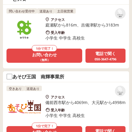
問い合わせ受付中
送迎あり
土日祝営業
リストに
保存
アクセス
庭瀬駅から816m、吉備津駅から3183m
受入年齢
小学生 中学生 高校生
1分で完了！
電話で聞く
お問い合わせ
050-3647-4796
（無料）
あそび王国 南輝事業所
空きあり
送迎あり
リストに
保存
アクセス
備前西市駅から4069m、大元駅から4998m
受入年齢
小学生 中学生 高校生
1分で完了！
電話で聞く