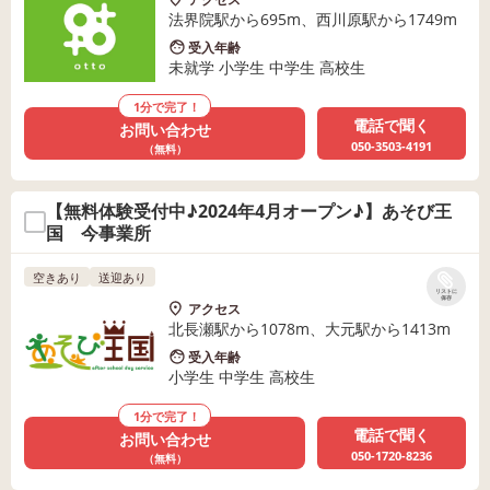
法界院駅から695m、西川原駅から1749m
受入年齢
未就学 小学生 中学生 高校生
1分で完了！
電話で聞く
お問い合わせ
050-3503-4191
（無料）
【無料体験受付中♪2024年4月オープン♪】あそび王
国 今事業所
空きあり
送迎あり
リストに
保存
アクセス
北長瀬駅から1078m、大元駅から1413m
受入年齢
小学生 中学生 高校生
1分で完了！
電話で聞く
お問い合わせ
050-1720-8236
（無料）