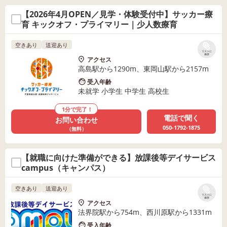
【2026年4月OPEN／見学・体験受付中】サッカー療
育 キックオフ・プライマリー｜少人数療育
空きあり
送迎あり
リストに
保存
アクセス
高島駅から1290m、東岡山駅から2157m
受入年齢
未就学 小学生 中学生 高校生
1分で完了！
電話で聞く
お問い合わせ
050-1792-1875
（無料）
【就職に向けた準備ができる】放課後等デイサービス
campus（キャンパス）
空きあり
送迎あり
リストに
保存
アクセス
法界院駅から754m、西川原駅から1331m
受入年齢