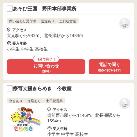
あそび王国 野田本部事業所
問い合わせ受付中
送迎あり
土日祝営業
リストに
保存
アクセス
大元駅から933m、北長瀬駅から1483m
受入年齢
小学生 中学生 高校生
1分で完了！
電話で聞く
お問い合わせ
050-1807-8411
（無料）
療育支援きらめき 今教室
空きあり
送迎あり
土日祝営業
リストに
保存
アクセス
備前西市駅から1146m、北長瀬駅から
1594m
受入年齢
小学生 中学生 高校生