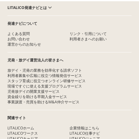
LITALICO発達ナビとは
発達ナビについて
よくある質問
リンク・引用について
お問い合わせ
利用者さまへのお願い
運営からのお知らせ
児発・放デイ運営法人の皆さまへ
放デイ・児発の業務を効率化する請求ソフト
利用者募集や広報に役立つ情報発信サービス
スタッフ育成に役立つオンライン研修サービス
現場ですぐに使える支援プログラムサービス
児発放デイの開業支援サービス
資金繰りを助ける早期入金サービス
事業譲渡・売買を助けるM&A仲介サービス
関連サイト
LITALICOホーム
企業情報はこちら
LITALICOワークス
LITALICO仕事ナビ
LITALICOキャリア
LITALICOジュニア