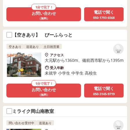
1分で完了！
電話で聞く
お問い合わせ
050-1793-6568
（無料）
【空きあり】 びーふらっと
空きあり
送迎あり
土日祝営業
リストに
保存
アクセス
大元駅から1360m、備前西市駅から1395m
受入年齢
未就学 小学生 中学生 高校生
1分で完了！
電話で聞く
お問い合わせ
050-3145-9719
（無料）
ミライク岡山南教室
問い合わせ受付中
送迎あり
リストに
保存