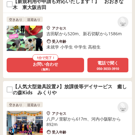
【新規利用や申請も対応いたします！】 おおきな
木 東大阪吉田
空きあり
送迎あり
リストに
保存
アクセス
吉田駅から520m、新石切駅から1586m
受入年齢
未就学 小学生 中学生 高校生
1分で完了！
電話で聞く
お問い合わせ
050-3033-3910
（無料）
【人気大型遊具設置♪】放課後等デイサービス 癒し
の森Kids みくりや
空きあり
送迎あり
リストに
保存
アクセス
八戸ノ里駅から617m、河内小阪駅から
892m
受入年齢