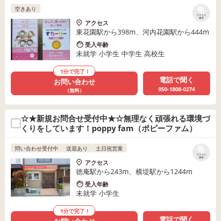
空きあり
リストに
保存
アクセス
東花園駅から398m、河内花園駅から444m
受入年齢
未就学 小学生 中学生 高校生
1分で完了！
電話で聞く
お問い合わせ
050-1808-0274
（無料）
☆★新規お問合せ受付中★☆無理なく頑張れる環境づ
くりをしています！poppy fam（ポピーファム）
問い合わせ受付中
送迎あり
土日祝営業
リストに
保存
アクセス
徳庵駅から243m、横堤駅から1244m
受入年齢
未就学 小学生
1分で完了！
電話で聞く