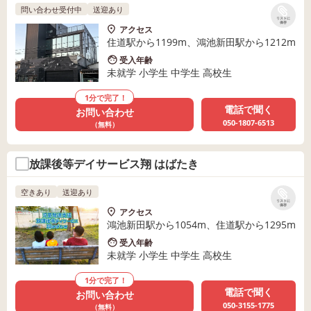
問い合わせ受付中
送迎あり
リストに
保存
アクセス
住道駅から1199m、鴻池新田駅から1212m
受入年齢
未就学 小学生 中学生 高校生
1分で完了！
電話で聞く
お問い合わせ
050-1807-6513
（無料）
放課後等デイサービス翔 はばたき
空きあり
送迎あり
リストに
保存
アクセス
鴻池新田駅から1054m、住道駅から1295m
受入年齢
未就学 小学生 中学生 高校生
1分で完了！
電話で聞く
お問い合わせ
050-3155-1775
（無料）