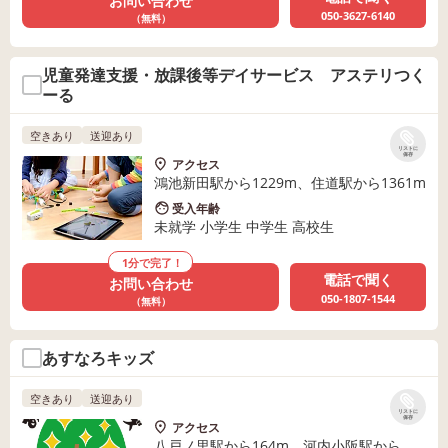
お問い合わせ
050-3627-6140
（無料）
児童発達支援・放課後等デイサービス アステリつく
ーる
空きあり
送迎あり
リストに
保存
アクセス
鴻池新田駅から1229m、住道駅から1361m
受入年齢
未就学 小学生 中学生 高校生
1分で完了！
電話で聞く
お問い合わせ
050-1807-1544
（無料）
あすなろキッズ
空きあり
送迎あり
リストに
保存
アクセス
八戸ノ里駅から164m、河内小阪駅から