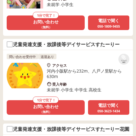
未就学 小学生
1分で完了！
電話で聞く
お問い合わせ
050-1809-9455
（無料）
児童発達支援・放課後等デイサービスすたーりー
問い合わせ受付中
送迎あり
リストに
保存
アクセス
河内小阪駅から232m、八戸ノ里駅から
630m
受入年齢
未就学 小学生 中学生 高校生
1分で完了！
電話で聞く
お問い合わせ
050-3623-1434
（無料）
児童発達支援・放課後等デイサービスすたーりー花園