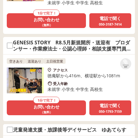
未就学 小学生 中学生 高校生
1分で完了！
電話で聞く
お問い合わせ
050-3187-7414
（無料）
GENESIS STORY R8.5月新規開所・送迎有 プロダ
ンサー・作業療法士・公認心理師・相談支援専門員在
籍！
空きあり
送迎あり
土日祝営業
リストに
保存
アクセス
徳庵駅から416m、横堤駅から1081m
受入年齢
未就学 小学生 中学生 高校生
1分で完了！
電話で聞く
お問い合わせ
050-1793-7159
（無料）
児童発達支援・放課後等デイサービス ゆあてらす