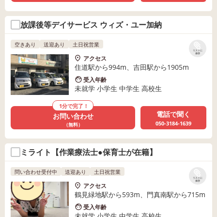
放課後等デイサービス ウィズ・ユー加納
空きあり
送迎あり
土日祝営業
リストに
保存
アクセス
住道駅から994m、吉田駅から1905m
受入年齢
未就学 小学生 中学生 高校生
1分で完了！
電話で聞く
お問い合わせ
050-3184-1639
（無料）
ミライト【作業療法士●保育士が在籍】
問い合わせ受付中
送迎あり
土日祝営業
リストに
保存
アクセス
鶴見緑地駅から593m、門真南駅から715m
受入年齢
未就学 小学生 中学生 高校生