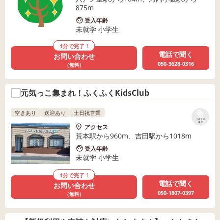
875m
受入年齢
未就学 小学生
1分で完了！
電話で聞く
お問い合わせ
050-3628-0316
（無料）
元気っこ集まれ！ふくふくKidsClub
空きあり
送迎あり
土日祝営業
リストに
保存
アクセス
荒本駅から960m、吉田駅から1018m
受入年齢
未就学 小学生
1分で完了！
電話で聞く
お問い合わせ
050-1807-0397
（無料）