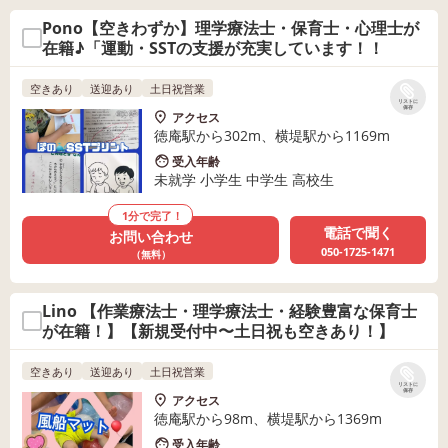
Pono【空きわずか】理学療法士・保育士・心理士が
在籍♪「運動・SSTの支援が充実しています！！
空きあり
送迎あり
土日祝営業
リストに
保存
アクセス
徳庵駅から302m、横堤駅から1169m
受入年齢
未就学 小学生 中学生 高校生
1分で完了！
電話で聞く
お問い合わせ
050-1725-1471
（無料）
Lino 【作業療法士・理学療法士・経験豊富な保育士
が在籍！】【新規受付中〜土日祝も空きあり！】
空きあり
送迎あり
土日祝営業
リストに
保存
アクセス
徳庵駅から98m、横堤駅から1369m
受入年齢