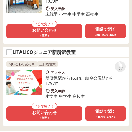
1039m
受入年齢
未就学 小学生 中学生 高校生
1分で完了！
電話で聞く
お問い合わせ
050-1809-4823
（無料）
LITALICOジュニア新所沢教室
問い合わせ受付中
土日祝営業
リストに
保存
アクセス
新所沢駅から169m、航空公園駅から
1297m
受入年齢
小学生 中学生 高校生
1分で完了！
電話で聞く
お問い合わせ
050-1807-9239
（無料）