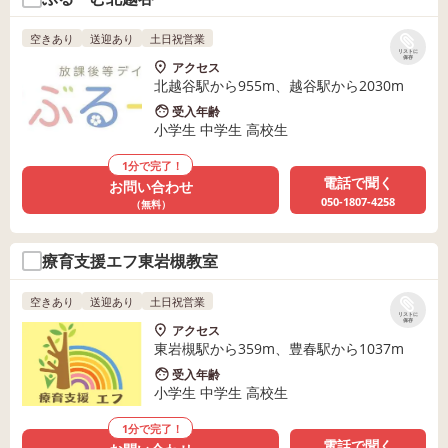
空きあり
送迎あり
土日祝営業
リストに
保存
アクセス
北越谷駅から955m、越谷駅から2030m
受入年齢
小学生 中学生 高校生
1分で完了！
電話で聞く
お問い合わせ
050-1807-4258
（無料）
療育支援エフ東岩槻教室
空きあり
送迎あり
土日祝営業
リストに
保存
アクセス
東岩槻駅から359m、豊春駅から1037m
受入年齢
小学生 中学生 高校生
1分で完了！
電話で聞く