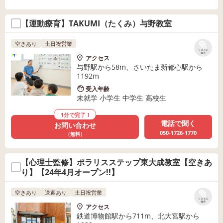
【運動療育】TAKUMI（たくみ）与野教室
空きあり
土日祝営業
リストに
保存
アクセス
与野駅から58m、さいたま新都心駅から
1192m
受入年齢
未就学 小学生 中学生 高校生
1分で完了！
電話で聞く
お問い合わせ
050-1726-1770
（無料）
【心理士監修】ポラリスステップ東大成教室【空きあ
り】【24年4月オープン!!】
空きあり
送迎あり
土日祝営業
リストに
保存
アクセス
鉄道博物館駅から711m、北大宮駅から