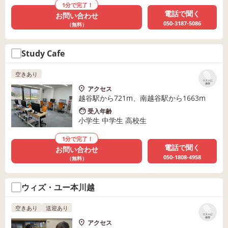
1分で完了！
電話で聞く
お問い合わせ
050-3187-5086
（無料）
Study Cafe
空きあり
リストに
保存
アクセス
越谷駅から721m、南越谷駅から1663m
受入年齢
小学生 中学生 高校生
1分で完了！
電話で聞く
お問い合わせ
050-1808-4958
（無料）
ウィズ・ユー本川越
空きあり
送迎あり
リストに
保存
アクセス