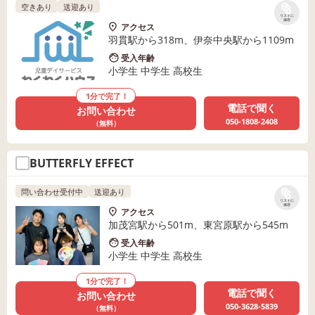
空きあり
送迎あり
リストに
保存
アクセス
羽貫駅から318m、伊奈中央駅から1109m
受入年齢
小学生 中学生 高校生
1分で完了！
電話で聞く
お問い合わせ
050-1808-2408
（無料）
BUTTERFLY EFFECT
問い合わせ受付中
送迎あり
リストに
保存
アクセス
加茂宮駅から501m、東宮原駅から545m
受入年齢
小学生 中学生 高校生
1分で完了！
電話で聞く
お問い合わせ
050-3628-5839
（無料）