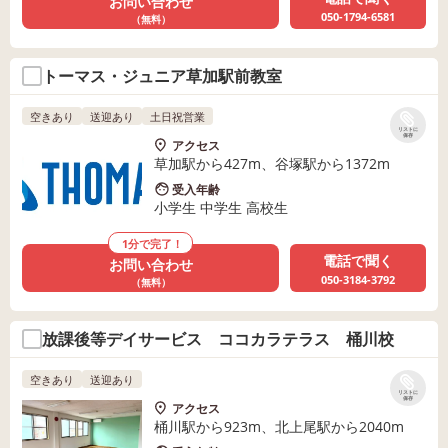
お問い合わせ
050-1794-6581
（無料）
トーマス・ジュニア草加駅前教室
空きあり
送迎あり
土日祝営業
リストに
保存
アクセス
草加駅から427m、谷塚駅から1372m
受入年齢
小学生 中学生 高校生
1分で完了！
電話で聞く
お問い合わせ
050-3184-3792
（無料）
放課後等デイサービス ココカラテラス 桶川校
空きあり
送迎あり
リストに
保存
アクセス
桶川駅から923m、北上尾駅から2040m