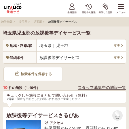
施設情報
>
埼玉県
>
児玉郡
>
放課後等デイサービス
埼玉県児玉郡の放課後等デイサービス一覧
埼玉県 | 児玉郡
変更
地域・路線/駅
放課後等デイサービス
変更
詳細条件
検索条件を保存する
10
スタッフ募集中の施設一覧
件の施設（1-10件）
チェックした施設にまとめて問い合わせ（無料）
※営業・調査を目的としたお問い合わせはご遠慮ください
放課後等デイサービスさるびあ
リストに
保存
アクセス
神保原駅から2748m、丹荘駅から3129m