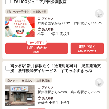
LITALICOジュニア戸田公園教室
問い合わせ受付中
土日祝営業
リストに
保存
アクセス
戸田公園駅から773m、戸田駅から1446m
受入年齢
小学生 中学生 高校生
1分で完了！
電話で聞く
お問い合わせ
050-1720-7628
（無料）
鳩ヶ谷駅 新井宿駅近く！送迎対応可能 児童発達支
援 放課後等デイサービス すてっぷすきっぷ
空きあり
送迎あり
土日祝営業
リストに
保存
アクセス
新井宿駅から628m、鳩ヶ谷駅から768m
受入年齢
未就学 小学生 中学生