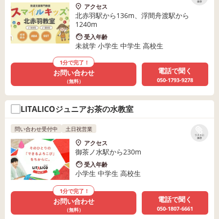
保存
アクセス
北赤羽駅から136m、浮間舟渡駅から
1240m
受入年齢
未就学 小学生 中学生 高校生
1分で完了！
電話で聞く
お問い合わせ
050-1793-9278
（無料）
LITALICOジュニアお茶の水教室
問い合わせ受付中
土日祝営業
リストに
保存
アクセス
御茶ノ水駅から230m
受入年齢
小学生 中学生 高校生
1分で完了！
電話で聞く
お問い合わせ
050-1807-6661
（無料）