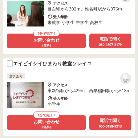
保存
アクセス
目白駅から302m、椎名町駅から976m
受入年齢
未就学 小学生 中学生 高校生
1分で完了！
電話で聞く
お問い合わせ
050-1807-3179
（無料）
エイビイシイひまわり教室ソレイユ
空きあり
リストに
保存
アクセス
東新宿駅から429m、西早稲田駅から618m
受入年齢
小学生
1分で完了！
電話で聞く
お問い合わせ
050-3188-8213
（無料）