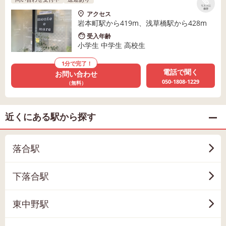
リストに
保存
アクセス
岩本町駅から419m、浅草橋駅から428m
受入年齢
小学生 中学生 高校生
1分で完了！
電話で聞く
お問い合わせ
050-1808-1229
（無料）
近くにある駅から探す
落合駅
下落合駅
東中野駅