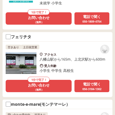
未就学 小学生
1分で完了！
電話で聞く
お問い合わせ
050-1809-4754
（無料）
フェリチタ
空きあり
土日祝営業
リストに
保存
アクセス
八幡山駅から165m、上北沢駅から600m
受入年齢
小学生 中学生 高校生
1分で完了！
電話で聞く
お問い合わせ
050-3184-1302
（無料）
monte-e-mare(モンテマーレ）
問い合わせ受付中
送迎あり