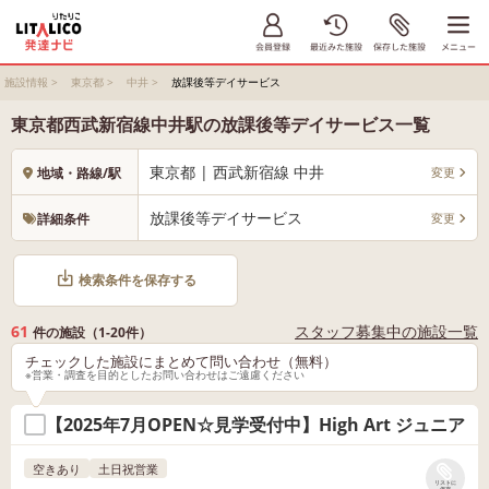
施設情報
>
東京都
>
中井
>
放課後等デイサービス
東京都西武新宿線中井駅の放課後等デイサービス一覧
東京都 | 西武新宿線 中井
変更
地域・路線/駅
放課後等デイサービス
変更
詳細条件
検索条件を保存する
61
スタッフ募集中の施設一覧
件の施設（1-20件）
チェックした施設にまとめて問い合わせ（無料）
※営業・調査を目的としたお問い合わせはご遠慮ください
【2025年7月OPEN☆見学受付中】High Art ジュニア
空きあり
土日祝営業
リストに