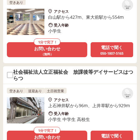
空きあり
リストに
保存
アクセス
白山駅から427m、東大前駅から554m
受入年齢
小学生
1分で完了！
電話で聞く
お問い合わせ
050-1807-5165
（無料）
社会福祉法人立正福祉会 放課後等デイサービスはつ
らつ
空きあり
送迎あり
土日祝営業
リストに
保存
アクセス
上石神井駅から96m、上井草駅から929m
受入年齢
小学生 中学生 高校生
1分で完了！
電話で聞く
お問い合わせ