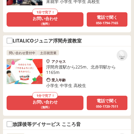
未就学 小学生 中学生 高校生
1分で完了！
電話で聞く
お問い合わせ
050-1794-7165
（無料）
LITALICOジュニア浮間舟渡教室
問い合わせ受付中
土日祝営業
リストに
保存
アクセス
浮間舟渡駅から225m、北赤羽駅から
1165m
受入年齢
小学生 中学生 高校生
1分で完了！
電話で聞く
お問い合わせ
050-1720-7511
（無料）
放課後等デイサービス こころ音