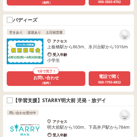
050-3503-8702
（無料）
バディーズ
空きあり
送迎あり
土日祝営業
リストに
保存
アクセス
上板橋駅から863m、氷川台駅から1016m
受入年齢
小学生
1分で完了！
電話で聞く
お問い合わせ
050-1793-8832
（無料）
【学習支援】STARRY明大前 児発・放デイ
問い合わせ受付中
リストに
保存
アクセス
明大前駅から100m、下高井戸駅から784m
受入年齢