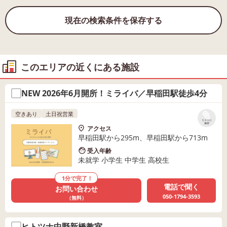
現在の検索条件を保存する
このエリアの近くにある施設
NEW 2026年6月開所！ミライバ／早稲田駅徒歩4分
空きあり
土日祝営業
リストに
保存
アクセス
早稲田駅から295m、早稲田駅から713m
受入年齢
未就学 小学生 中学生 高校生
1分で完了！
電話で聞く
お問い合わせ
050-1794-3593
（無料）
ヒトツナ中野新橋教室