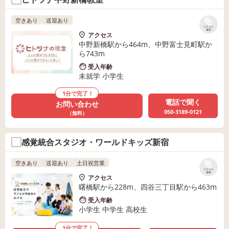
空きあり
送迎あり
リストに
保存
アクセス
中野新橋駅から464m、中野富士見町駅か
ら743m
受入年齢
未就学 小学生
1分で完了！
電話で聞く
お問い合わせ
050-3189-0121
（無料）
感覚統合スタジオ・ワールドキッズ新宿
空きあり
送迎あり
土日祝営業
リストに
保存
アクセス
曙橋駅から228m、四谷三丁目駅から463m
受入年齢
小学生 中学生 高校生
1分で完了！