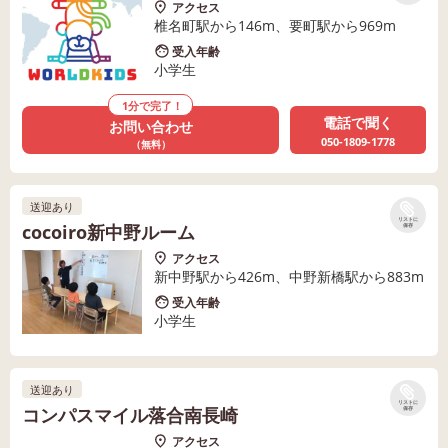
アクセス
椎名町駅から146m、要町駅から969m
受入年齢
小学生
1分で完了！
電話で聞く
お問い合わせ
050-1809-1778
（無料）
送迎あり
リストに
cocoiro新中野ルーム
保存
アクセス
新中野駅から426m、中野新橋駅から883m
受入年齢
小学生
送迎あり
リストに
コンパスマイル落合南長崎
保存
アクセス