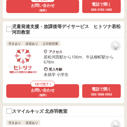
電話で聞く
お問い合わせ
050-3155-1465
（無料）
児童発達支援・放課後等デイサービス ヒトツナ若松
河田教室
空きあり
送迎あり
土日祝営業
リストに
保存
アクセス
若松河田駅から106m、牛込柳町駅から
678m
受入年齢
未就学 小学生
1分で完了！
電話で聞く
お問い合わせ
050-1808-5953
（無料）
スマイルキッズ 北赤羽教室
空きあり
送迎あり
リストに