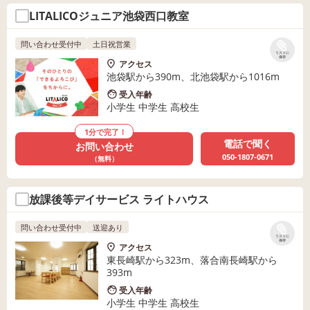
LITALICOジュニア池袋西口教室
問い合わせ受付中
土日祝営業
リストに
保存
アクセス
池袋駅から390m、北池袋駅から1016m
受入年齢
小学生 中学生 高校生
1分で完了！
電話で聞く
お問い合わせ
050-1807-0671
（無料）
放課後等デイサービス ライトハウス
問い合わせ受付中
送迎あり
リストに
保存
アクセス
東長崎駅から323m、落合南長崎駅から
393m
受入年齢
小学生 中学生 高校生