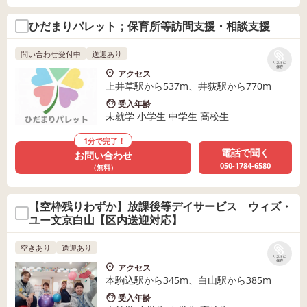
ひだまりパレット；保育所等訪問支援・相談支援
問い合わせ受付中
送迎あり
リストに
保存
アクセス
上井草駅から537m、井荻駅から770m
受入年齢
未就学 小学生 中学生 高校生
1分で完了！
電話で聞く
お問い合わせ
050-1784-6580
（無料）
【空枠残りわずか】放課後等デイサービス ウィズ・
ユー文京白山【区内送迎対応】
空きあり
送迎あり
リストに
保存
アクセス
本駒込駅から345m、白山駅から385m
受入年齢