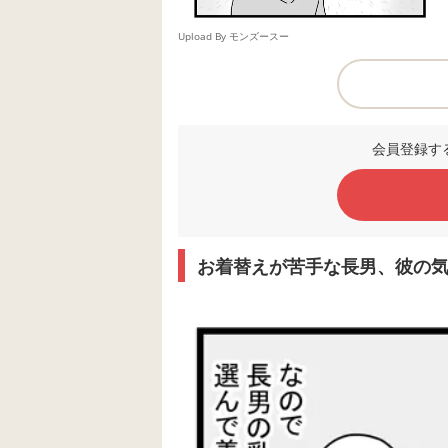
Upload By モンズースー
会員登録す
お着替えが苦手な長男、彼の気