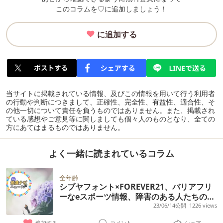
このコラムを♡に追加しましょう！
に追加する
当サイトに掲載されている情報、及びこの情報を用いて行う利用者
の行動や判断につきまして、正確性、完全性、有益性、適合性、そ
の他一切について責任を負うものではありません。また、掲載され
ている感想やご意見等に関しましても個々人のものとなり、全ての
方にあてはまるものではありません。
よく一緒に読まれているコラム
全年齢
シブヤフォント×FOREVER21、バリアフリ
ーなeスポーツ情報、障害のある人たちの50
編の詩「NHKハート展」、ドラマ「ケーキ
23/06/14公開
1226 views
の切れない非行少年たち」など話題の情報
追加する
コメント
シェア