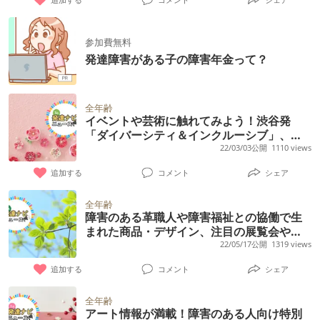
をお届け！
参加費無料
発達障害がある子の障害年金って？
全年齢
イベントや芸術に触れてみよう！渋谷発
「ダイバーシティ＆インクルーシブ」、ア
ール・ブリュット作品展、カナダの障害者
22/03/03公開
1110 views
芸術団体による展覧会、NHKハート展など
追加する
コメント
シェア
注目のニュースをお届け
全年齢
障害のある革職人や障害福祉との協働で生
まれた商品・デザイン、注目の展覧会や、
障害のない社会を目指した署名活動など、
22/05/17公開
1319 views
気になるニュースをお届け！
追加する
コメント
シェア
全年齢
アート情報が満載！障害のある人向け特別