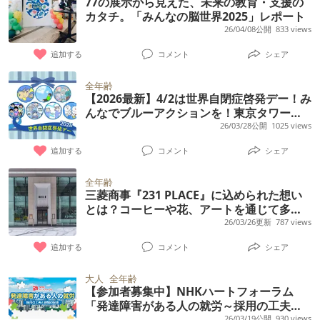
77の展示から見えた、未来の教育・支援の
カタチ。「みんなの脳世界2025」レポート
26/04/08公開
833 views
追加する
コメント
シェア
全年齢
【2026最新】4/2は世界自閉症啓発デー！み
んなでブルーアクションを！東京タワーの
リアルイベント＆クラファン情報まとめ
26/03/28公開
1025 views
追加する
コメント
シェア
全年齢
三菱商事『231 PLACE』に込められた想い
とは？コーヒーや花、アートを通じて多様
性に触れる新しい空間
26/03/26更新
787 views
追加する
コメント
シェア
大人
全年齢
【参加者募集中】NHKハートフォーラム
「発達障害がある人の就労～採用の工夫と
26/03/19公開
930 views