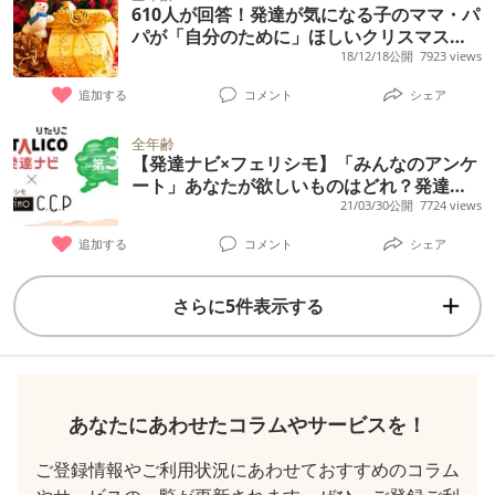
610人が回答！発達が気になる子のママ・パ
パが「自分のために」ほしいクリスマスプ
レゼントは？
18/12/18公開
7923 views
追加する
コメント
シェア
全年齢
【発達ナビ×フェリシモ】「みんなのアンケ
ート」あなたが欲しいものはどれ？発達障
害フレンドリーなグッズづくり第3弾！
21/03/30公開
7724 views
追加する
コメント
シェア
さらに5件表示する
あなたにあわせたコラムやサービスを！
ご登録情報やご利用状況にあわせておすすめのコラム