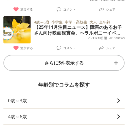
現場の配慮～」【3/24オンライン開催］
追加する
コメント
シェア
4歳～6歳
小学生
中学・高校生
大人
全年齢
【25年11月注目ニュース】障害のあるお子
さん向け映画観賞会、ヘラルボニーイベン
ト、神奈川県庁で楽しむWS、松山ケンイチ
25/11/30公開
2018 views
主演26年新ドラマなど
追加する
コメント
シェア
さらに5件表示する
年齢別でコラムを探す
0歳～3歳
4歳～6歳