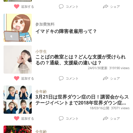
追加する
コメント
シェア
参加費無料
イマドキの障害者雇用って？
小学生
ことばの教室とは？どんな支援が受けられ
るの？通級、支援級の違いは？
24/01/30更新
319190 views
追加する
コメント
シェア
全年齢
3月21日は世界ダウン症の日！講習会からス
テージイベントまで2018年世界ダウン症の
日イベントまとめ
18/03/16公開
37071 views
追加する
コメント
シェア
全年齢