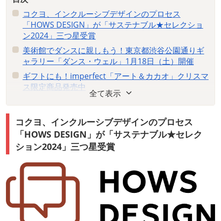
コクヨ、インクルーシブデザインのプロセス
「HOWS DESIGN」が「サステナブル★セレクショ
ン2024」三つ星受賞
美術館でダンスに親しもう！東京都渋谷公園通りギ
ャラリー「ダンス・ウェル」1月18日（土）開催
ギフトにも！imperfect「アート＆カカオ」クリスマ
ス限定商品発売中
全て表示
世界に羽ばたく異彩を求む！ヘラルボニー
「HERALBONY Art Prize 2025 Presented by 東京建
コクヨ、インクルーシブデザインのプロセス
物|Brillia」公募受付中
「HOWS DESIGN」が「サステナブル★セレク
きょうだいの視点から理解を深める！ぜんち共済が
ション2024」三つ星受賞
「きょうだいである私と親との確執～両親が亡くな
って思うこと～」オンラインセミナーを12月21日
（土）開催