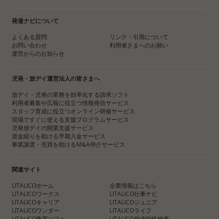
発達ナビについて
よくある質問
リンク・引用について
お問い合わせ
利用者さまへのお願い
運営からのお知らせ
児発・放デイ運営法人の皆さまへ
放デイ・児発の業務を効率化する請求ソフト
利用者募集や広報に役立つ情報発信サービス
スタッフ育成に役立つオンライン研修サービス
現場ですぐに使える支援プログラムサービス
児発放デイの開業支援サービス
資金繰りを助ける早期入金サービス
事業譲渡・売買を助けるM&A仲介サービス
関連サイト
LITALICOホーム
企業情報はこちら
LITALICOワークス
LITALICO仕事ナビ
LITALICOキャリア
LITALICOジュニア
LITALICOワンダー
LITALICOライフ
LITALICO教育ソフト
LITALICO発達特性検査