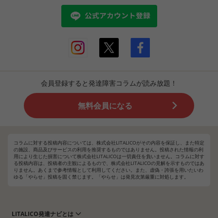
会員登録すると発達障害コラムが読み放題！
無料会員になる
コラムに対する投稿内容については、株式会社LITALICOがその内容を保証し、また特定
の施設、商品及びサービスの利用を推奨するものではありません。投稿された情報の利
用により生じた損害について株式会社LITALICOは一切責任を負いません。コラムに対す
る投稿内容は、投稿者の主観によるもので、株式会社LITALICOの見解を示すものではあ
りません。あくまで参考情報として利用してください。また、虚偽・誇張を用いたいわ
ゆる「やらせ」投稿を固く禁じます。「やらせ」は発見次第厳重に対処します。
LITALICO発達ナビとは