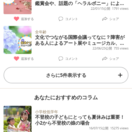
鑑賞会や、話題の「ヘラルボニー」による
仮囲いでのアート展、ニューバランスとパ
22/01/15公開
1791 views
ラリンアーティストのコラボTも
追加する
コメント
シェア
全年齢
文化でつながる国際会議ってなに？障害が
ある人によるアート展やミュージカル、裏
表前後がないストレスフリーな肌着など話
22/06/23公開
755 views
題のニュースまとめ
追加する
コメント
シェア
さらに5件表示する
あなたにおすすめのコラム
小学校低学年
不登校の子どもにとっても夏休みは重要！
小2から不登校の娘の場合
16/07/15公開
15275 views