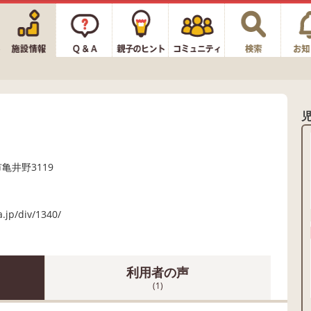
市亀井野3119
.jp/div/1340/
利用者の声
(1)