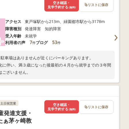
空き確認・
リストに保存
見学予約する
(無料)
アクセス
東戸塚駅から213m、緑園都市駅から3178m
障害種別
発達障害 知的障害
受入年齢
未就学
7
53
利用者の声
ブログ
件
件
。駐車場はありませんが近くにパーキングあります。
無償化に伴い、満３歳になった後最初の４月から就学までの３年間
はございません。
土日祝営業
空き確認・
リストに保存
見学予約する
(無料)
児童発達支援・
たぁ茅ヶ崎教