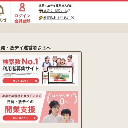
児発・放デイ運営法人向け
施設を掲載する
open_in_new
ログイン
療育教材を申込む
open_in_new
会員登録
児発・放デイ運営者さまへ