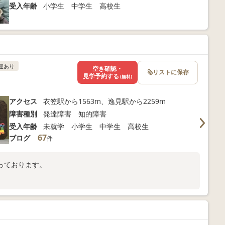
受入年齢
小学生 中学生 高校生
迎あり
空き確認・
リストに保存
見学予約する
(無料)
アクセス
衣笠駅から1563m、逸見駅から2259m
障害種別
発達障害 知的障害
受入年齢
未就学 小学生 中学生 高校生
67
ブログ
件
っております。
。