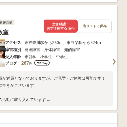
日祝営業
空き確認・
リストに保存
見学予約する
(無料)
教室
アクセス
東神奈川駅から260m、東白楽駅から524m
障害種別
発達障害 身体障害 知的障害
受入年齢
未就学 小学生 中学生
267
ブログ
件
ブログup
員が満員となっておりますが、ご見学・ご体験は可能です！
に空きがございます
の活動に取り入れています
共有しています