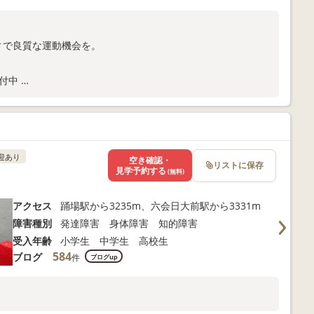
ィで良質な運動機会を。
受付中
合わせください。
迎あり
空き確認・
リストに保存
見学予約する
(無料)
アクセス
踊場駅から3235m、六会日大前駅から3331m
障害種別
発達障害 身体障害 知的障害
受入年齢
小学生 中学生 高校生
584
ブログ
件
ブログup