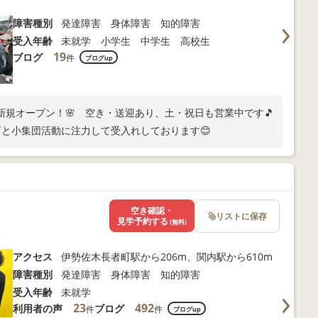
障害種別
発達障害 身体障害 知的障害
受入年齢
未就学 小学生 中学生 高校生
19
ブログ
件
ブログup
日新規オープン！🌸 空き・送迎あり、土・祝日も営業中です🎵
と小集団活動に注力して受入れしております😊
空き確認・
リストに保存
見学予約する
(無料)
アクセス
伊勢佐木長者町駅から206m、関内駅から610m
障害種別
発達障害 身体障害 知的障害
受入年齢
未就学
23
492
利用者の声
ブログ
件
件
ブログup