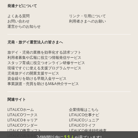
発達ナビについて
よくある質問
リンク・引用について
お問い合わせ
利用者さまへのお願い
運営からのお知らせ
児発・放デイ運営法人の皆さまへ
放デイ・児発の業務を効率化する請求ソフト
利用者募集や広報に役立つ情報発信サービス
スタッフ育成に役立つオンライン研修サービス
現場ですぐに使える支援プログラムサービス
児発放デイの開業支援サービス
資金繰りを助ける早期入金サービス
事業譲渡・売買を助けるM&A仲介サービス
関連サイト
LITALICOホーム
企業情報はこちら
LITALICOワークス
LITALICO仕事ナビ
LITALICOキャリア
LITALICOジュニア
LITALICOワンダー
LITALICOライフ
LITALICO教育ソフト
LITALICO発達特性検査
LITALICO高等学院
LITALICOレジデンス
11
24
時間以内に
人
が見ています!