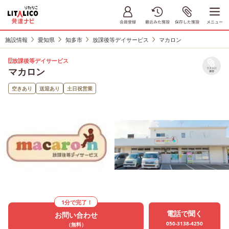
施設情報
愛知県
知多市
放課後等デイサービス
マカロン
放課後等デイサービス
マカロン
リストに
保存
空きあり
送迎あり
土日祝営業
1分で完了！
電話で聞く
お問い合わせ
050-3138-4250
（無料）