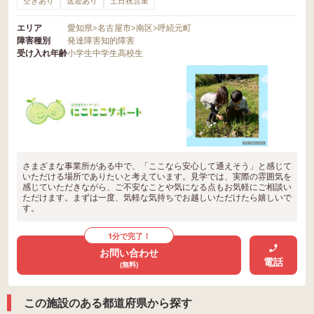
空きあり
送迎あり
土日祝営業
エリア
愛知県
>
名古屋市
>
南区
>
呼続元町
障害種別
発達障害
知的障害
受け入れ年齢
小学生
中学生
高校生
さまざまな事業所がある中で、「ここなら安心して通えそう」と感じて
いただける場所でありたいと考えています。見学では、実際の雰囲気を
感じていただきながら、ご不安なことや気になる点もお気軽にご相談い
ただけます。まずは一度、気軽な気持ちでお越しいただけたら嬉しいで
す。
1分で完了！
お問い合わせ
電話
(無料)
この施設のある都道府県から探す