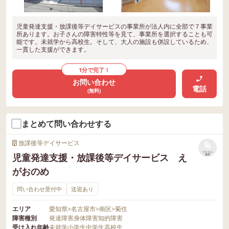
児童発達支援・放課後等デイサービスの事業所が法人内に全部で７事業
所あります。お子さんの障害特性等を見て、事業所を選択することも可
能です。未就学から高校生。そして、大人の施設も併設しているため、
一貫した支援ができます。
1分で完了！
お問い合わせ
電話
(無料)
まとめて問い合わせする
放課後等デイサービス
リストに
児童発達支援・放課後等デイサービス え
保存
がおのめ
問い合わせ受付中
送迎あり
エリア
愛知県
>
名古屋市
>
南区
>
菊住
障害種別
発達障害
身体障害
知的障害
受け入れ年齢
未就学
小学生
中学生
高校生