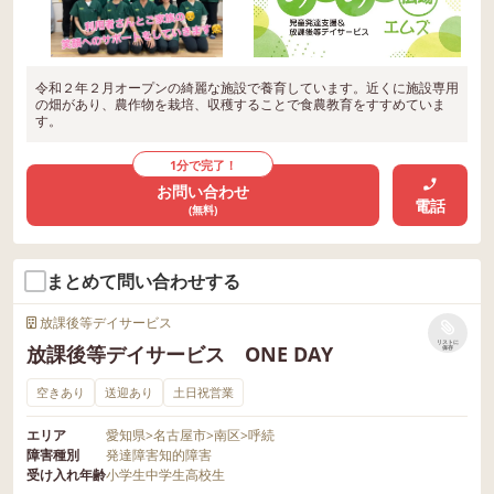
令和２年２月オープンの綺麗な施設で養育しています。近くに施設専用
の畑があり、農作物を栽培、収穫することで食農教育をすすめていま
す。
1分で完了！
お問い合わせ
電話
(無料)
まとめて問い合わせする
放課後等デイサービス
リストに
放課後等デイサービス ONE DAY
保存
空きあり
送迎あり
土日祝営業
エリア
愛知県
>
名古屋市
>
南区
>
呼続
障害種別
発達障害
知的障害
受け入れ年齢
小学生
中学生
高校生