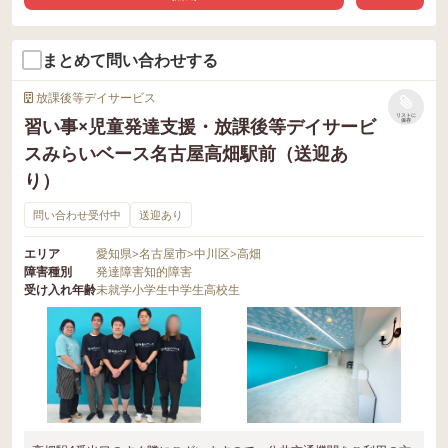
まとめて問い合わせする
放課後等デイサービス
リストに
習い事×児童発達支援・放課後等デイサービ
保存
スみらいベース名古屋高畑駅前（送迎あ
り）
問い合わせ受付中
送迎あり
エリア
愛知県
>
名古屋市
>
中川区
>
高畑
障害種別
発達障害
知的障害
受け入れ年齢
未就学
小学生
中学生
高校生