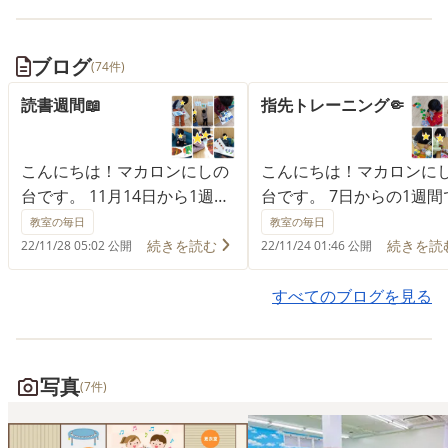
ブログ
(74件)
読書週間📖
指先トレーニング🤏
こんにちは！マカロンにしの
こんにちは！マカロンに
台です。 11月14日から1週
台です。 7日からの1週間
間、読書週間を行いました！
指先トレーニングをしま
教室の毎日
教室の毎日
読書を通して想像力を養い、
た！ 指先を使うことで脳
続きを読む
続きを読
22/11/28 05:02 公開
22/11/24 01:46 公開
いろいろなものに興味を持っ
性化させ、集中力や指先
てもらう目的で行いました。
用さを高める目的で行い
すべてのブログを見る
マカロン内にもたくさん本は
た。 洗濯バサミはさみ、
ありますが、図書館で巨大絵
花さし、ボタンつけ、ち
本や図鑑を借りてきました！
ちょ結び、ボールペンの
写真
(7件)
読んだことのある絵本でも巨
立て、シュシュはめの中
大絵本に興味を持ち嬉しそう
選んでやりました✨ 洗濯
に聞いている子が多かったで
ミはさみは、指先に力が