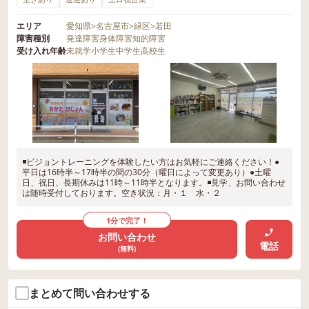
エリア
愛知県
>
名古屋市
>
緑区
>
若田
障害種別
発達障害
身体障害
知的障害
受け入れ年齢
未就学
小学生
中学生
高校生
◾️ビジョントレーニングを体験したい方はお気軽にご連絡ください！●
平日は16時半～17時半の間の30分（曜日によって変更あり）●土曜
日、祝日、長期休みは11時～11時半となります。◾️見学、お問い合わせ
は随時受付しております。空き状況：月・１ 水・２
1分で完了！
お問い合わせ
電話
(無料)
まとめて問い合わせする