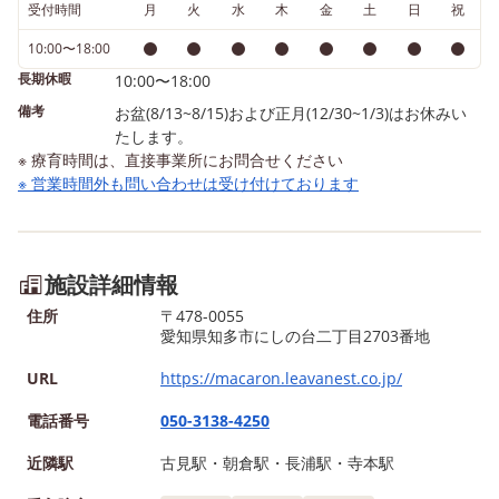
2575
た、ボールペンの組み立
受付時間
月
火
水
木
金
土
日
祝
ハマりスタッフの持って
10:00〜18:00
ボールペンを分解・組み
長期休暇
10:00〜18:00
をしたり、ボールペンシ
備考
プを開いて楽しんでいる
お盆(8/13~8/15)および正月(12/30~1/3)はお休みい
たします。
いました🎶 手先は毎日使
※ 療育時間は、直接事業所にお問合せください
ので、少しでも器用に動
※ 営業時間外も問い合わせは受け付けております
細かなことができるよう
るといいなと思います。 
カロンにしの台では、見
体験を随時募集しており
施設詳細情報
す。 お気軽にお問い合わ
住所
〒478-0055
ださい！ 『放課後デイサ
愛知県知多市にしの台二丁目2703番地
ビス マカロンにしの台』
URL
https://macaron.leavanest.co.jp/
478-0055 📞 0562-56-25
FAX 0562-56-2575
電話番号
050-3138-4250
近隣駅
古見駅・朝倉駅・長浦駅・寺本駅