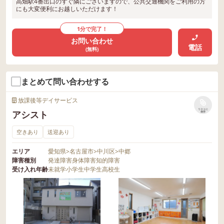
高畑駅4番出口のすぐ隣にございますので、公共交通機関をご利用の方
にも大変便利にお越しいただけます！
1分で完了！
お問い合わせ
電話
(無料)
まとめて問い合わせする
放課後等デイサービス
リストに
アシスト
保存
空きあり
送迎あり
エリア
愛知県
>
名古屋市
>
中川区
>
中郷
障害種別
発達障害
身体障害
知的障害
受け入れ年齢
未就学
小学生
中学生
高校生