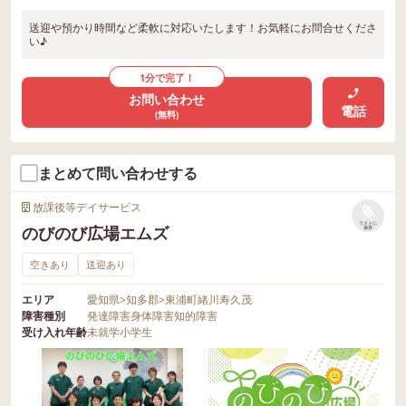
送迎や預かり時間など柔軟に対応いたします！お気軽にお問合せくださ
い♪
1分で完了！
お問い合わせ
電話
(無料)
まとめて問い合わせする
放課後等デイサービス
リストに
のびのび広場エムズ
保存
空きあり
送迎あり
エリア
愛知県
>
知多郡
>
東浦町緒川寿久茂
障害種別
発達障害
身体障害
知的障害
受け入れ年齢
未就学
小学生