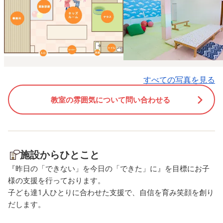
す✨ ハンモックに乗りながら
ので苦戦する子もいまし
聞いたり、ソファーでくつろ
が、1度見本を見せると次
ぎながら見たりとリラックス
ら次へと挟んでいきたく
して思い思いに読書をしてい
の洗濯バサミを付けてい
ました😊 はらぺこあおむし
もいました😆 お花さしで
では曲を流すと、身体を横に
小さな穴に造花をさし上
すべての写真を見る
揺らしたり一緒に歌ったり、
お花畑にしていました🌷🌻
だるまさんシリーズでは、だ
タンつけでは、いろんな
教室の雰囲気について問い合わせる
るまさんの動きをマネしなが
やサイズのボタンをつけ
ら読み聞かせを楽しんでいま
取ったりしました。小さ
した😆🎶 また、虫の図鑑を見
イズのボタンは、少し手
ながら『これ見たことあ
る子もいましたが、何度
施設からひとこと
る！』や『こんなのもいるん
り直し集中して取り組ん
『昨日の「できない」を今日の「できた」に』を目標にお子
だ』などと話ながら楽しんで
ました👏 ひも結びでは、
様の支援を行っております。
いたり、国旗の本でクイズを
ょうちょ結びに挑戦しま
子ども達1人ひとりに合わせた支援で、自信を育み笑顔を創り
作ったり自分達の興味のある
た！ 初めは苦戦したり惜
だします。
ものにも触れていました☺️ み
ところで結べなかったり
んなの前やスタッフに頑張っ
戦していましたが、ひも