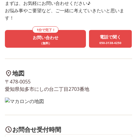
まずは、お気軽にお問い合わせください♪
て読み聞かせをしてくれる子
を左右で変えたり、何度
お悩み事やご要望など、ご一緒に考えていきたいと思いま
や 読書週間が終わっても読み
習したりと頑張って挑戦
す！
聞かせした本の内容を口ずさ
いて 少しずつ上達してい
んでいる子がいて嬉しかった
が多かったです✨ ボール
1分で完了！
電話で聞く
お問い合わせ
です😌💕 普段、本を読んで
の組み立て・分解では、
050-3138-4250
（無料）
いる姿が見られない子も集中
ツを6つに分けてひとつひ
して聞いていたり興味を持っ
つ順番に組み立てていき
て見ていたり、この子はこれ
た。初めは一緒にやった
に興味があるんだ！という発
本を見せて行い、自分達
地図
見もでき楽しい読書週間にな
戦していました😌 順番や
〒478-0055
りました✨ マカロンにしの台
を間違えないようによく
愛知県知多市にしの台二丁目2703番地
では、見学や体験を随時募集
ながら組み立てていき、
しております。 お気軽にお問
カチカチと芯がでると喜
い合わせください！ 『放課
いました🥳 ひとつが完璧
後デイサービス マカロンに
きると、次から次へとた
しの台』 〒478-0055 📞
んのボールペンを組み立
お問合せ受付時間
0562-56-2525 FAX 0562-56-
いく子が多かったです💫 