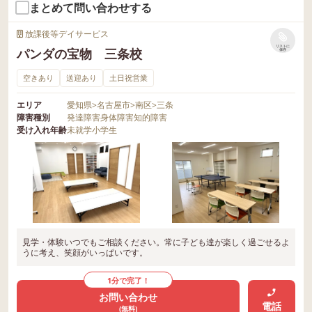
まとめて問い合わせする
放課後等デイサービス
リストに
パンダの宝物 三条校
保存
空きあり
送迎あり
土日祝営業
エリア
愛知県
>
名古屋市
>
南区
>
三条
障害種別
発達障害
身体障害
知的障害
受け入れ年齢
未就学
小学生
見学・体験いつでもご相談ください。常に子ども達が楽しく過ごせるよ
うに考え、笑顔がいっぱいです。
1分で完了！
お問い合わせ
電話
(無料)