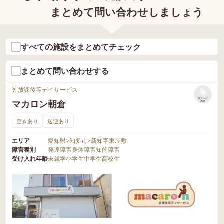
まとめて問い合わせしましょう
すべての施設をまとめてチェック
まとめて問い合わせする
放課後等デイサービス
リストに
マカロン朝倉
保存
空きあり
送迎あり
エリア
愛知県
>
知多市
>
新知字東屋敷
障害種別
発達障害
身体障害
知的障害
受け入れ年齢
未就学
小学生
中学生
高校生