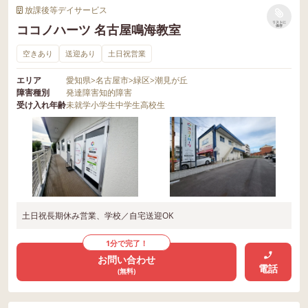
放課後等デイサービス
リストに
ココノハーツ 名古屋鳴海教室
保存
空きあり
送迎あり
土日祝営業
エリア
愛知県
>
名古屋市
>
緑区
>
潮見が丘
障害種別
発達障害
知的障害
受け入れ年齢
未就学
小学生
中学生
高校生
土日祝長期休み営業、学校／自宅送迎OK
1分で完了！
お問い合わせ
電話
(無料)