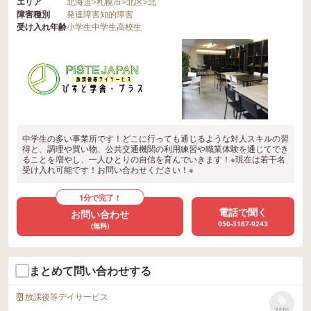
エリア
北海道
>
札幌市
>
北区
>
北
障害種別
発達障害
知的障害
受け入れ年齢
小学生
中学生
高校生
中学生の多い事業所です！どこに行っても通じるような対人スキルの習
得と、調理や買い物、公共交通機関の利用練習や職業体験を通じてでき
ることを増やし、一人ひとりの自信を育んでいきます！※現在は若干名
受け入れ可能です！お問い合わせください！※
1分で完了！
電話で聞く
お問い合わせ
050-3187-9243
(無料)
まとめて問い合わせする
放課後等デイサービス
リストに