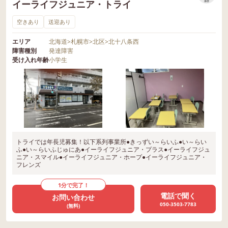
イーライフジュニア・トライ
保存
空きあり
送迎あり
エリア
北海道
>
札幌市
>
北区
>
北十八条西
障害種別
発達障害
受け入れ年齢
小学生
トライでは年長児募集！以下系列事業所●きっずい～らいふ●い～らい
ふ●い～らいふじゅにあ●イーライフジュニア・プラス●イーライフジュ
ニア・スマイル●イーライフジュニア・ホープ●イーライフジュニア・
フレンズ
1分で完了！
電話で聞く
お問い合わせ
050-3503-7783
(無料)