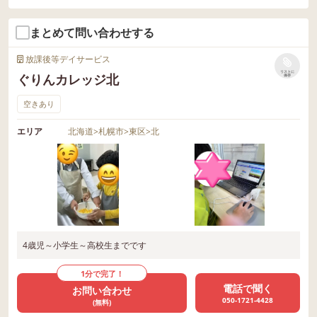
まとめて問い合わせする
放課後等デイサービス
リストに
ぐりんカレッジ北
保存
空きあり
エリア
北海道
>
札幌市
>
東区
>
北
4歳児～小学生～高校生までです
1分で完了！
電話で聞く
お問い合わせ
050-1721-4428
(無料)