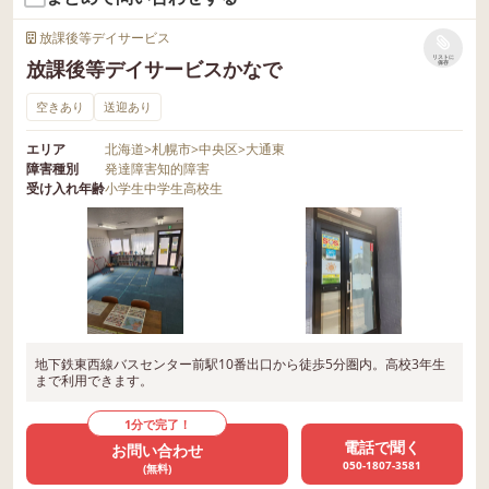
放課後等デイサービス
リストに
放課後等デイサービスかなで
保存
空きあり
送迎あり
エリア
北海道
>
札幌市
>
中央区
>
大通東
障害種別
発達障害
知的障害
受け入れ年齢
小学生
中学生
高校生
地下鉄東西線バスセンター前駅10番出口から徒歩5分圏内。高校3年生
まで利用できます。
1分で完了！
電話で聞く
お問い合わせ
050-1807-3581
(無料)