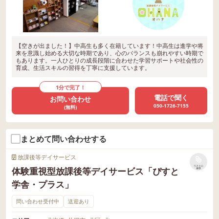
【空きが出ました！】中高生も多く在籍しています！中高生は進学や将
来を意識し始める大切な時期であり、心のバランスも崩れやすい時期で
もあります。一人ひとりの成長段階に合わせた学習サポートや社会性の
育成、生活スキルの習得を丁寧に支援しています。
1分で完了！
電話で聞く
お問い合わせ
050-1726-7155
(無料)
まとめて問い合わせする
放課後等デイサービス
リストに
体験重視型放課後等デイサービス「ぴすと
保存
学舎・プラス」
問い合わせ受付中
送迎あり