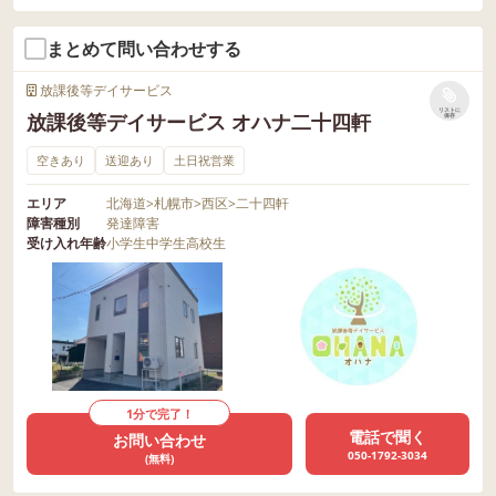
まとめて問い合わせする
放課後等デイサービス
リストに
放課後等デイサービス オハナ二十四軒
保存
空きあり
送迎あり
土日祝営業
エリア
北海道
>
札幌市
>
西区
>
二十四軒
障害種別
発達障害
受け入れ年齢
小学生
中学生
高校生
1分で完了！
電話で聞く
お問い合わせ
050-1792-3034
(無料)