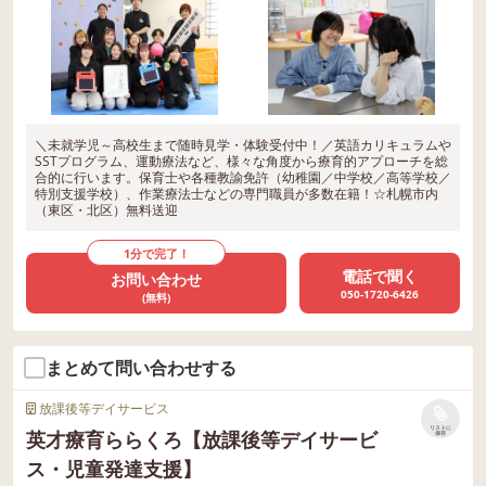
＼未就学児～高校生まで随時見学・体験受付中！／英語カリキュラムや
SSTプログラム、運動療法など、様々な角度から療育的アプローチを総
合的に行います。保育士や各種教諭免許（幼稚園／中学校／高等学校／
特別支援学校）、作業療法士などの専門職員が多数在籍！☆札幌市内
（東区・北区）無料送迎
1分で完了！
電話で聞く
お問い合わせ
050-1720-6426
(無料)
まとめて問い合わせする
放課後等デイサービス
リストに
英才療育ららくろ【放課後等デイサービ
保存
ス・児童発達支援】