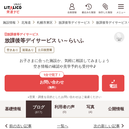
施設情報
北海道
札幌市東区
放課後等デイサービス
放課後等デイサービス
放課後等デイサービス
放課後等デイサービス い～らいふ
リストに
保存
空きあり
送迎あり
土日祝営業
お子さまに合った施設か、気軽に相談してみましょう
空き情報の確認や見学予約も受付中♪
1分で完了！
お問い合わせ
電話
（無料）
※営業・調査を目的としたお問い合わせはご遠慮ください
利用者の声
写真
ブログ
基礎情報
公開情報
(0)
(4)
(817)
前の古い記事
一覧へ
次の新しい記事