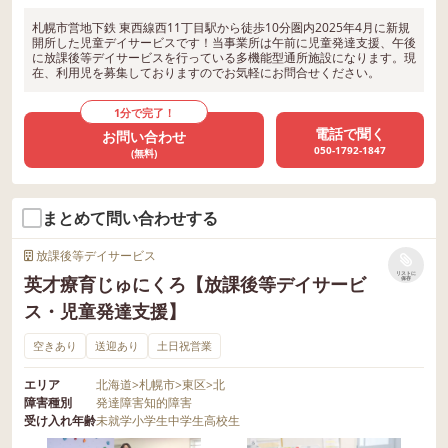
札幌市営地下鉄 東西線西11丁目駅から徒歩10分圏内2025年4月に新規
開所した児童デイサービスです！当事業所は午前に児童発達支援、午後
に放課後等デイサービスを行っている多機能型通所施設になります。現
在、利用児を募集しておりますのでお気軽にお問合せください。
1分で完了！
電話で聞く
お問い合わせ
050-1792-1847
(無料)
まとめて問い合わせする
放課後等デイサービス
リストに
英才療育じゅにくろ【放課後等デイサービ
保存
ス・児童発達支援】
空きあり
送迎あり
土日祝営業
エリア
北海道
>
札幌市
>
東区
>
北
障害種別
発達障害
知的障害
受け入れ年齢
未就学
小学生
中学生
高校生