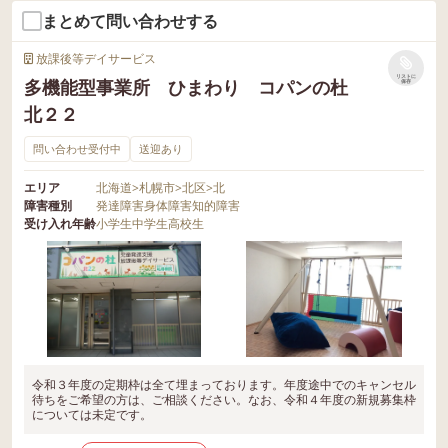
まとめて問い合わせする
放課後等デイサービス
リストに
多機能型事業所 ひまわり コパンの杜
保存
北２２
問い合わせ受付中
送迎あり
エリア
北海道
>
札幌市
>
北区
>
北
障害種別
発達障害
身体障害
知的障害
受け入れ年齢
小学生
中学生
高校生
令和３年度の定期枠は全て埋まっております。年度途中でのキャンセル
待ちをご希望の方は、ご相談ください。なお、令和４年度の新規募集枠
については未定です。