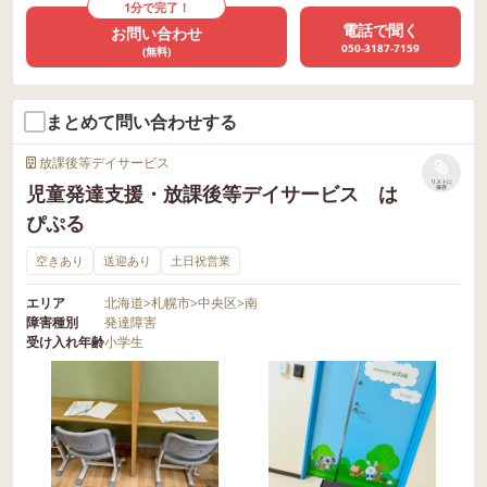
1分で完了！
電話で聞く
お問い合わせ
050-3187-7159
(無料)
まとめて問い合わせする
放課後等デイサービス
リストに
児童発達支援・放課後等デイサービス は
保存
ぴぷる
空きあり
送迎あり
土日祝営業
エリア
北海道
>
札幌市
>
中央区
>
南
障害種別
発達障害
受け入れ年齢
小学生