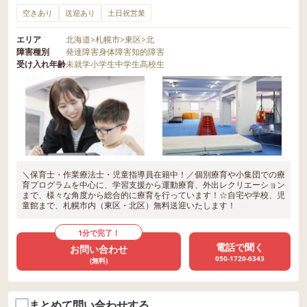
空きあり
送迎あり
土日祝営業
エリア
北海道
>
札幌市
>
東区
>
北
障害種別
発達障害
身体障害
知的障害
受け入れ年齢
未就学
小学生
中学生
高校生
＼保育士・作業療法士・児童指導員在籍中！／個別療育や小集団での療
育プログラムを中心に、学習支援から運動療育、外出レクリエーション
まで、様々な角度から総合的に療育を行っています！☆自宅や学校、児
童館まで、札幌市内（東区・北区）無料送迎いたします！
1分で完了！
電話で聞く
お問い合わせ
050-1720-6343
(無料)
まとめて問い合わせする