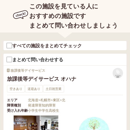
この施設を見ている人に
おすすめの施設です
まとめて問い合わせしましょう
すべての施設をまとめてチェック
まとめて問い合わせする
放課後等デイサービス
リストに
放課後等デイサービス オハナ
保存
空きあり
送迎あり
土日祝営業
エリア
北海道
>
札幌市
>
東区
>
北
障害種別
発達障害
知的障害
受け入れ年齢
小学生
中学生
高校生