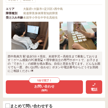
エリア
大阪府
>
大阪市
>
淀川区
>
西中島
障害種別
発達障害
身体障害
知的障害
受け入れ年齢
未就学
小学生
中学生
高校生
西中島南方 駅 徒歩5分🚶現在、未就学児～高校生まで募集しておりま
す！ゲーム感覚のPC療育💻 × 理学療法士の専門サポートで、お子さま
の「できた！」の経験を積み重ね、自信と意欲を育てます。どんなお困
りでも一度、赤い[お問い合わせ］ボタンや電話番号からどうぞお気軽
にご相談ください🌟
1分で完了！
お問い合わせ
電話
(無料)
まとめて問い合わせする