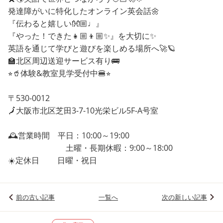
発達障がいに特化したオンライン英会話🌼
『伝わると嬉しい👐🏼♩』
『やった！できた👧🏼👦🏼✨』を大切に✨
英語を通じて学びと遊びを楽しめる場所へ🚀🪐
🏫北区周辺送迎サービス有り🚌
⭐︎🥤体験&教室見学受付中🍔⭐︎
〒530-0012
🗾大阪市北区芝田3-7-10光栄ビル5F-A号室
🕰️営業時間 平日：10:00～19:00
土曜・長期休暇：9:00～18:00
☀️定休日 日曜・祝日
前の古い記事
一覧へ
次の新しい記事