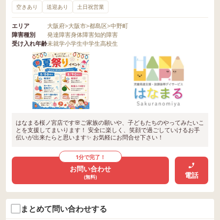
空きあり
送迎あり
土日祝営業
エリア
大阪府
>
大阪市
>
都島区
>
中野町
障害種別
発達障害
身体障害
知的障害
受け入れ年齢
未就学
小学生
中学生
高校生
はなまる桜ノ宮店です🌸ご家族の願いや、子どもたちのやってみたいこ
とを支援してまいります！ 安全に楽しく、笑顔で過ごしていけるお手
伝いが出来たらと思います✨ お気軽にお問合せ下さい！
1分で完了！
お問い合わせ
電話
(無料)
まとめて問い合わせする