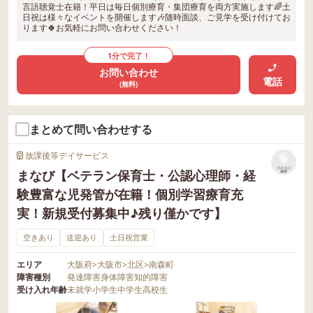
言語聴覚士在籍！平日は毎日個別療育・集団療育を両方実施します🌈土
日祝は様々なイベントを開催します🎶随時面談、ご見学を受け付けてお
ります🍀お気軽にお問い合わせください！
1分で完了！
お問い合わせ
電話
(無料)
まとめて問い合わせする
放課後等デイサービス
リストに
まなび【ベテラン保育士・公認心理師・経
保存
験豊富な児発管が在籍！個別学習療育充
実！新規受付募集中♪残り僅かです】
空きあり
送迎あり
土日祝営業
エリア
大阪府
>
大阪市
>
北区
>
南森町
障害種別
発達障害
身体障害
知的障害
受け入れ年齢
未就学
小学生
中学生
高校生