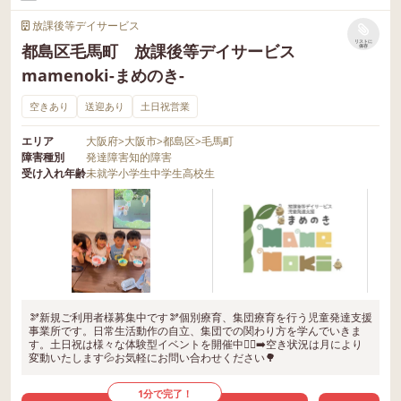
放課後等デイサービス
リストに
都島区毛馬町 放課後等デイサービス
保存
mamenoki-まめのき-
空きあり
送迎あり
土日祝営業
エリア
大阪府
>
大阪市
>
都島区
>
毛馬町
障害種別
発達障害
知的障害
受け入れ年齢
未就学
小学生
中学生
高校生
🫘新規ご利用者様募集中です🫘個別療育、集団療育を行う児童発達支援
事業所です。日常生活動作の自立、集団での関わり方を学んでいきま
す。土日祝は様々な体験型イベントを開催中🏃‍♂️‍➡️空き状況は月により
変動いたします💦お気軽にお問い合わせください🌳
1分で完了！