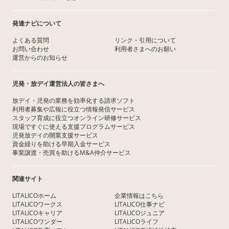
発達ナビについて
よくある質問
リンク・引用について
お問い合わせ
利用者さまへのお願い
運営からのお知らせ
児発・放デイ運営法人の皆さまへ
放デイ・児発の業務を効率化する請求ソフト
利用者募集や広報に役立つ情報発信サービス
スタッフ育成に役立つオンライン研修サービス
現場ですぐに使える支援プログラムサービス
児発放デイの開業支援サービス
資金繰りを助ける早期入金サービス
事業譲渡・売買を助けるM&A仲介サービス
関連サイト
LITALICOホーム
企業情報はこちら
LITALICOワークス
LITALICO仕事ナビ
LITALICOキャリア
LITALICOジュニア
LITALICOワンダー
LITALICOライフ