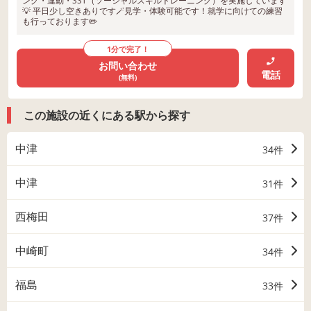
ング・運動・SST（ソーシャルスキルトレーニング）を実施しています
💡 平日少し空きありです🪄見学・体験可能です！就学に向けての練習
も行っております✏️
1分で完了！
お問い合わせ
電話
(無料)
この施設の近くにある駅から探す
中津
34件
中津
31件
西梅田
37件
中崎町
34件
福島
33件