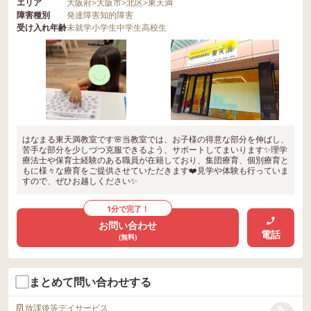
エリア
大阪府
>
大阪市
>
北区
>
東天満
障害種別
発達障害
知的障害
受け入れ年齢
未就学
小学生
中学生
高校生
はなまる東天満教室です🌸当教室では、お子様の得意な部分を伸ばし、
苦手な部分を少しづつ克服できるよう、サポートしてまいります✨理学
療法士や保育士経験のある職員が在籍しており、集団療育、個別療育と
もに様々な療育をご提供させていただきます❤️見学や体験も行っていま
すので、ぜひお越しください✨
1分で完了！
お問い合わせ
電話
(無料)
まとめて問い合わせする
放課後等デイサービス