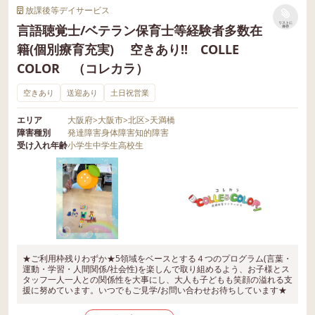
放課後等デイサービス
リストに
言語聴覚士/ベテラン保育士等経験者多数在
保存
籍(個別療育充実) 空きあり!! COLLE
COLOR （コレカラ）
空きあり
送迎あり
土日祝営業
エリア
大阪府
>
大阪市
>
北区
>
天満橋
障害種別
発達障害
身体障害
知的障害
受け入れ年齢
小学生
中学生
高校生
★ご利用枠残りわずか★5領域をベースとする４つのプログラム(言葉・
運動・学習・人間関係/社会性)を楽しんで取り組めるよう、お子様とス
タッフ一人一人との関係性を大事にし、大人も子どもも笑顔の溢れる支
援に努めています。いつでもご見学/お問い合わせお待ちしています★