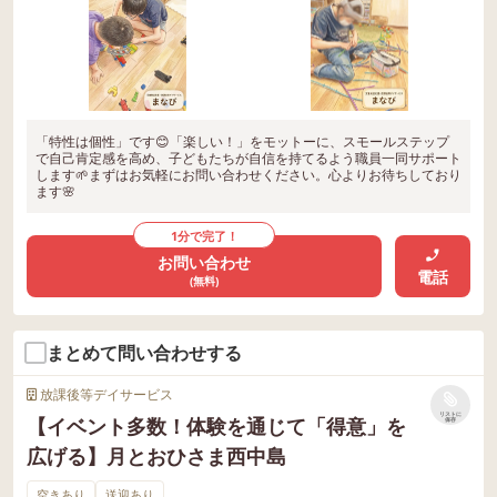
「特性は個性」です😊「楽しい！」をモットーに、スモールステップ
で自己肯定感を高め、子どもたちが自信を持てるよう職員一同サポート
します🌱まずはお気軽にお問い合わせください。心よりお待ちしており
ます🌸
1分で完了！
お問い合わせ
電話
(無料)
まとめて問い合わせする
放課後等デイサービス
リストに
【イベント多数！体験を通じて「得意」を
保存
広げる】月とおひさま西中島
空きあり
送迎あり