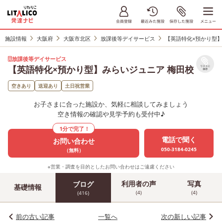
施設情報
大阪府
大阪市北区
放課後等デイサービス
【英語特化×預かり型】
放課後等デイサービス
【英語特化×預かり型】みらいジュニア 梅田校
リストに
保存
空きあり
送迎あり
土日祝営業
お子さまに合った施設か、気軽に相談してみましょう
空き情報の確認や見学予約も受付中♪
1分で完了！
電話で聞く
お問い合わせ
050-3184-0245
（無料）
※営業・調査を目的としたお問い合わせはご遠慮ください
利用者の声
写真
ブログ
基礎情報
(4)
(4)
(416)
前の古い記事
一覧へ
次の新しい記事