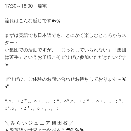
17:30～18:00 帰宅
流れはこんな感じです🐇🌼
まずは英語でも日本語でも、とにかく楽しむところからス
タート！
小集団での活動ですが、「じっとしていられない」「集団
は苦手」というお子様こそぜひぜひ参加いただきたいです
☀️
ぜひぜひ、ご体験のお問い合わせお待ちしております～🤗
💕
*.○。・.: * .。○・。.。：*。○*.○。・.: * .。○・。.。：*。
○*.○。・.: * .。○・。.。：
＼ み ら い ジ ュ ニ ア 梅 田 校 ／
🗼🌎英語で世界とつながろう🧑🏻‍🚀🌟