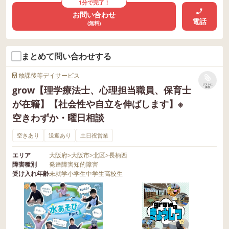
1分で完了！
お問い合わせ
電話
(無料)
まとめて問い合わせする
放課後等デイサービス
リストに
grow【理学療法士、心理担当職員、保育士
保存
が在籍】【社会性や自立を伸ばします】※
空きわずか・曜日相談
空きあり
送迎あり
土日祝営業
エリア
大阪府
>
大阪市
>
北区
>
長柄西
障害種別
発達障害
知的障害
受け入れ年齢
未就学
小学生
中学生
高校生