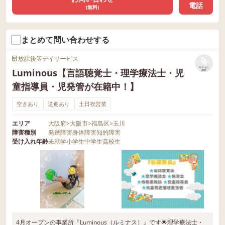
電話
(無料)
まとめて問い合わせする
放課後等デイサービス
リストに
Luminous【言語聴覚士・理学療法士・児
保存
童指導員・児発管が在籍中！】
空きあり
送迎あり
土日祝営業
エリア
大阪府
>
大阪市
>
福島区
>
玉川
障害種別
発達障害
身体障害
知的障害
受け入れ年齢
未就学
小学生
中学生
高校生
4月オープンの事業所『Luminous（ルミナス）』です🌟理学療法士・