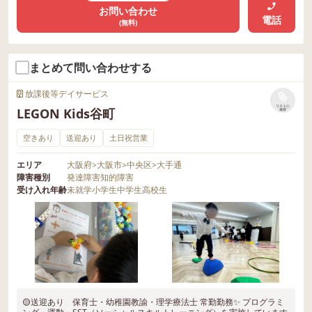
お問い合わせ
電話
(無料)
まとめて問い合わせする
放課後等デイサービス
リストに
LEGON Kids谷町
保存
空きあり
送迎あり
土日祝営業
エリア
大阪府
>
大阪市
>
中央区
>
大手通
障害種別
発達障害
知的障害
受け入れ年齢
未就学
小学生
中学生
高校生
🟡送迎あり 保育士・幼稚園教諭・理学療法士 常勤勤務✨ プログラミ