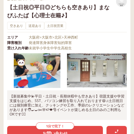
リストに
【土日祝◎平日◎どちらも空きあり】まな
保存
びふたば【心理士在籍♪】
空きあり
送迎あり
土日祝営業
エリア
大阪府
>
大阪市
>
北区
>
天神西町
障害種別
発達障害
身体障害
知的障害
受け入れ年齢
未就学
小学生
中学生
高校生
【新規募集中💫平日・土日祝・長期休暇中も空きあり】宿題支援や学習
支援をはじめ、SST、パソコン練習を取り入れております😆♫土日祝日
には個別療育に加え、クッキングや工作、季節のレクリエーションなど
があります🧑‍🍳🍳✂️🌸🍉🍁🎅イベントが楽しめる土日のみのご利用も
OKです🙆‍♂️
1分で完了！
お問い合わせ