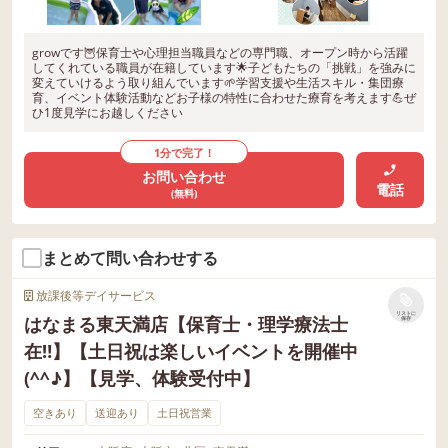
growです🦉保育士や心理担当職員などの専門職、オープン時から活躍
してくれている職員が在籍しています🌟子どもたちの「挑戦」を強みに
変えていけるよう取り組んでいます🌱学習支援や生活スキル・集団療
育、イベント体験活動などお子様の特性に合わせた療育を考えます💪ぜ
ひ1度見学にお越しください
1分で完了！
お問い合わせ
電話
(無料)
まとめて問い合わせする
放課後等デイサービス
リストに
はなまる東天満店【保育士・理学療法士
保存
在‼】【土日祝は楽しいイベントを開催中
(^^♪】【見学、体験受付中】
空きあり
送迎あり
土日祝営業