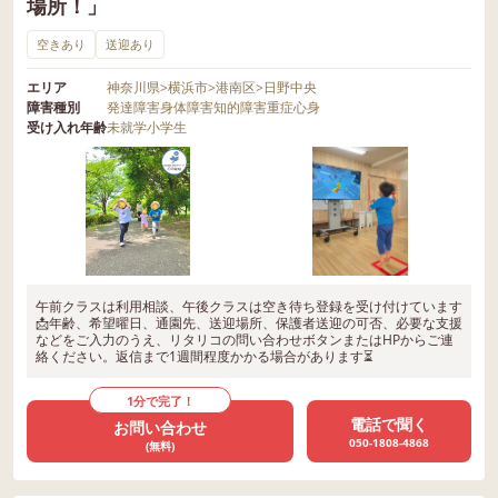
場所！」
空きあり
送迎あり
エリア
神奈川県
>
横浜市
>
港南区
>
日野中央
障害種別
発達障害
身体障害
知的障害
重症心身
受け入れ年齢
未就学
小学生
午前クラスは利用相談、午後クラスは空き待ち登録を受け付けています
📩年齢、希望曜日、通園先、送迎場所、保護者送迎の可否、必要な支援
などをご入力のうえ、リタリコの問い合わせボタンまたはHPからご連
絡ください。返信まで1週間程度かかる場合があります⏳
1分で完了！
電話で聞く
お問い合わせ
050-1808-4868
(無料)