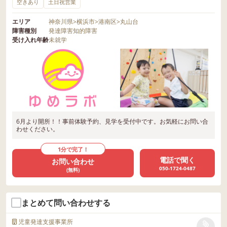
空きあり
土日祝営業
エリア
神奈川県
>
横浜市
>
港南区
>
丸山台
障害種別
発達障害
知的障害
受け入れ年齢
未就学
6月より開所！！事前体験予約、見学を受付中です。お気軽にお問い合
わせください。
1分で完了！
電話で聞く
お問い合わせ
050-1724-0487
(無料)
まとめて問い合わせする
児童発達支援事業所