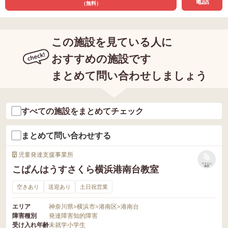
電話
（無料）
この施設を見ている人に
おすすめの施設です
まとめて問い合わせしましょう
すべての施設をまとめてチェック
まとめて問い合わせする
児童発達支援事業所
リストに
こぱんはうすさくら横浜港南台教室
保存
空きあり
送迎あり
土日祝営業
エリア
神奈川県
>
横浜市
>
港南区
>
港南台
障害種別
発達障害
知的障害
受け入れ年齢
未就学
小学生