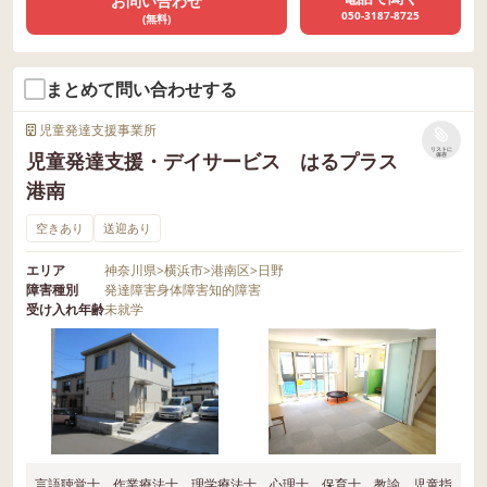
お問い合わせ
050-3187-8725
(無料)
まとめて問い合わせする
児童発達支援事業所
リストに
児童発達支援・デイサービス はるプラス
保存
港南
空きあり
送迎あり
エリア
神奈川県
>
横浜市
>
港南区
>
日野
障害種別
発達障害
身体障害
知的障害
受け入れ年齢
未就学
言語聴覚士、作業療法士、理学療法士、心理士、保育士、教諭、児童指