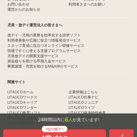
お問い合わせ
利用者さまへのお願い
運営からのお知らせ
児発・放デイ運営法人の皆さまへ
放デイ・児発の業務を効率化する請求ソフト
利用者募集や広報に役立つ情報発信サービス
スタッフ育成に役立つオンライン研修サービス
現場ですぐに使える支援プログラムサービス
児発放デイの開業支援サービス
資金繰りを助ける早期入金サービス
事業譲渡・売買を助けるM&A仲介サービス
関連サイト
LITALICOホーム
企業情報はこちら
LITALICOワークス
LITALICO仕事ナビ
LITALICOキャリア
LITALICOジュニア
LITALICOワンダー
LITALICOライフ
LITALICO教育ソフト
LITALICO発達特性検査
LITALICO高等学院
LITALICOレジデンス
6
24
時間以内に
人
が見ています!
LITALICO研究所
1分で完了！