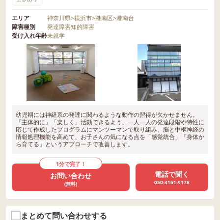
エリア
神奈川県
>
横浜市
>
港南区
>
港南台
障害種別
発達障害
知的障害
受け入れ年齢
未就学
幼児期には神経系の発達に関わるような動作の習得が欠かせません。
「主体的に」「楽しく」活動できるよう、一人一人の発達段階や特性に
応じて作成したプログラムにマンツーマンで取り組み、脳と中枢神経の
情報処理機能を高めて、お子さんの気になる点を「感覚統合」「身体か
ら育てる」というアプローチで改善します。
1分で完了！
電話で聞く
お問い合わせ
050-3161-9178
(無料)
まとめて問い合わせする