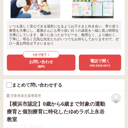
いつも楽しく安心できる場所になるようお子さまと向き合い、寄り添う
療育を大事にし、親御さんにも寄り添い日々の成長を一緒に喜ぶ時間を
大事にしています。個々に合ったセラピーを、無理なく、より細かく、
丁寧に。明るく元気な先生たちがいつでもお待ちしておりますので、ぜ
ひ一度お問合せ下さいませ☆
1分で完了！
電話で聞く
お問い合わせ
050-3628-6813
(無料)
まとめて問い合わせする
児童発達支援事業所
リストに
【横浜市認定】0歳から6歳まで対象の運動
保存
療育と個別療育に特化したゆめラボ上永谷
教室