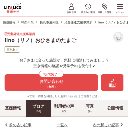
施設情報
神奈川県
横浜市港南区
児童発達支援事業所
lino（リノ）おひ
児童発達支援事業所
lino（リノ）おひさまのたまご
リストに
保存
空きあり
お子さまに合った施設か、気軽に相談してみましょう
空き情報の確認や見学予約も受付中♪
1分で完了！
お問い合わせ
電話
（無料）
※営業・調査を目的としたお問い合わせはご遠慮ください
利用者の声
写真
ブログ
基礎情報
公開情報
(2)
(4)
(64)
前の古い記事
一覧へ
次の新しい記事