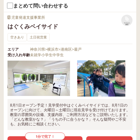
まとめて問い合わせする
児童発達支援事業所
リストに
はぐくみベイサイド
保存
空きあり
土日祝営業
エリア
神奈川県
>
横浜市
>
港南区
>
最戸
受け入れ年齢
未就学
小学生
中学生
8月1日オープン予定！見学受付中はぐくみベイサイドでは、8月1日の
オープンに向けて、火曜日～土曜日に現在見学を受け付けております。
教室の雰囲気や設備、支援内容、ご利用方法などをご説明いたします。
「どんな教室かな？」「うちの子に合うかな？」そんな疑問やご不安
も、お気軽にご相談ください。
1分で完了！