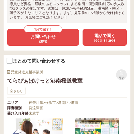
導員など資格・経験のあるスタッフによる集団・個別活動対応の少人数
型3クラスの施設です。送迎は、施設から半径約5km、港南区・栄区・
磯子区が主なエリアとなります。まず、見学前のご相談から受け付けて
います。 お気軽にご相談ください！
1分で完了！
電話で聞く
お問い合わせ
050-3184-2903
(無料)
まとめて問い合わせする
児童発達支援事業所
リストに
てらぴぁぽけっと港南桜道教室
保存
空きあり
エリア
神奈川県
>
横浜市
>
港南区
>
港南
障害種別
発達障害
受け入れ年齢
未就学