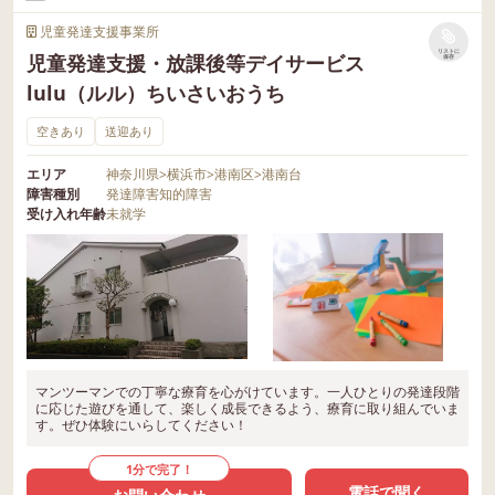
児童発達支援事業所
リストに
児童発達支援・放課後等デイサービス
保存
lulu（ルル）ちいさいおうち
空きあり
送迎あり
エリア
神奈川県
>
横浜市
>
港南区
>
港南台
障害種別
発達障害
知的障害
受け入れ年齢
未就学
マンツーマンでの丁寧な療育を心がけています。一人ひとりの発達段階
に応じた遊びを通して、楽しく成長できるよう、療育に取り組んでいま
す。ぜひ体験にいらしてください！
1分で完了！
電話で聞く