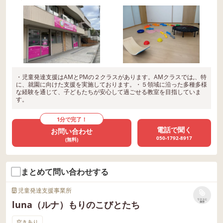
・児童発達支援はAMとPMの２クラスがあります。AMクラスでは,、特
に、就園に向けた支援を実施しております。・５領域に沿った多種多様
な経験を通じて、子どもたちが安心して過ごせる教室を目指していま
す。
1分で完了！
電話で聞く
お問い合わせ
050-1792-8917
(無料)
まとめて問い合わせする
児童発達支援事業所
リストに
luna（ルナ）もりのこびとたち
保存
空きあり