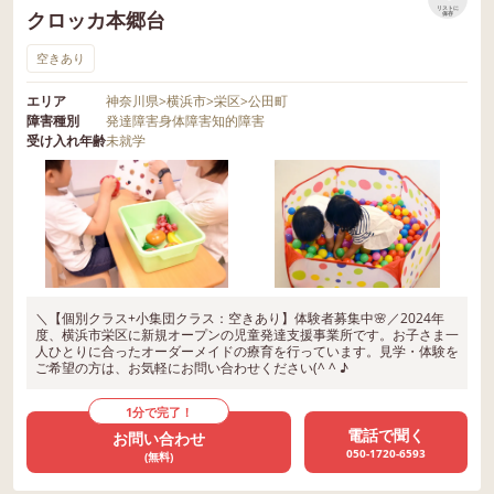
リストに
クロッカ本郷台
保存
空きあり
エリア
神奈川県
>
横浜市
>
栄区
>
公田町
障害種別
発達障害
身体障害
知的障害
受け入れ年齢
未就学
＼【個別クラス+小集団クラス：空きあり】体験者募集中🌸／2024年
度、横浜市栄区に新規オープンの児童発達支援事業所です。お子さま一
人ひとりに合ったオーダーメイドの療育を行っています。見学・体験を
ご希望の方は、お気軽にお問い合わせください(^ ^ ♪
1分で完了！
電話で聞く
お問い合わせ
050-1720-6593
(無料)