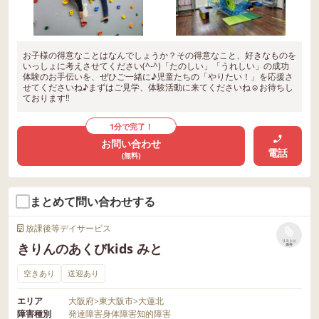
お子様の得意なことはなんでしょうか？その得意なこと、好きなものを
いっしょに考えさせてください(^-^)「たのしい」「うれしい」の成功
体験のお手伝いを、ぜひご一緒に♪児童たちの「やりたい！」を応援さ
せてくださいね♪まずはご見学、体験活動に来てくださいね☺お待ちし
ております‼
1分で完了！
お問い合わせ
電話
(無料)
まとめて問い合わせする
放課後等デイサービス
リストに
きりんのあくびkids みと
保存
空きあり
送迎あり
エリア
大阪府
>
東大阪市
>
大蓮北
障害種別
発達障害
身体障害
知的障害