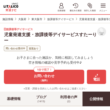
施設情報
大阪府
東大阪市
放課後等デイサービス
児童発達支援・放課後等
放課後等デイサービス
児童発達支援・放課後等デイサービスすたーり
リストに
保存
ー
問い合わせ受付中
送迎あり
お子さまに合った施設か、気軽に相談してみましょう
空き情報の確認や見学予約も受付中♪
1分で完了！
お問い合わせ
電話
（無料）
※営業・調査を目的としたお問い合わせはご遠慮ください
ブログ
利用者の声
基礎情報
公開情報
(1415)
(2)