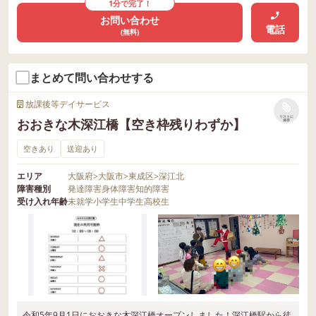
1分で完了！
お問い合わせ
電話
(無料)
まとめて問い合わせする
放課後等デイサービス
リストに
おおきな木深江橋【空き枠残りわずか】
保存
空きあり
送迎あり
エリア
大阪府
>
大阪市
>
東成区
>
深江北
障害種別
発達障害
身体障害
知的障害
受け入れ年齢
未就学
小学生
中学生
高校生
令和5年9月1日におおきな木深江橋オープンしました！深江橋駅から徒