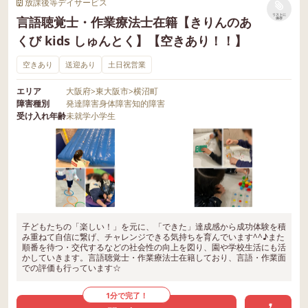
放課後等デイサービス
リストに
言語聴覚士・作業療法士在籍【きりんのあ
保存
くび kids しゅんとく】【空きあり！！】
空きあり
送迎あり
土日祝営業
エリア
大阪府
>
東大阪市
>
横沼町
障害種別
発達障害
身体障害
知的障害
受け入れ年齢
未就学
小学生
子どもたちの「楽しい！」を元に、「できた」達成感から成功体験を積
み重ねて自信に繋げ、チャレンジできる気持ちを育んでいます^^♪また
順番を待つ・交代するなどの社会性の向上を図り、園や学校生活にも活
かしていきます。言語聴覚士・作業療法士在籍しており、言語・作業面
での評価も行っています☆
1分で完了！