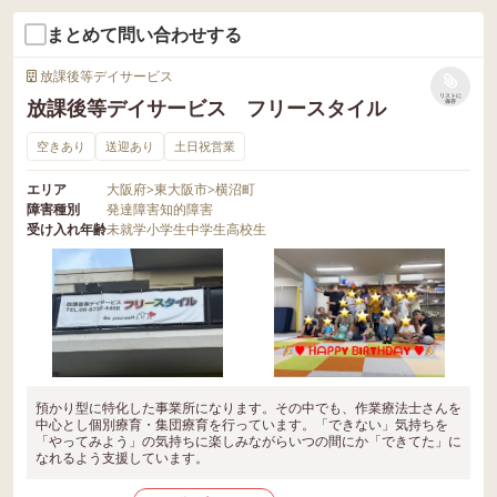
まとめて問い合わせする
放課後等デイサービス
リストに
放課後等デイサービス フリースタイル
保存
空きあり
送迎あり
土日祝営業
エリア
大阪府
>
東大阪市
>
横沼町
障害種別
発達障害
知的障害
受け入れ年齢
未就学
小学生
中学生
高校生
預かり型に特化した事業所になります。その中でも、作業療法士さんを
中心とし個別療育・集団療育を行っています。「できない」気持ちを
「やってみよう」の気持ちに楽しみながらいつの間にか「できてた」に
なれるよう支援しています。