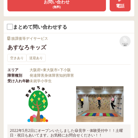
お問い合わせ
電話
(無料)
まとめて問い合わせする
放課後等デイサービス
リストに
あすなろキッズ
保存
空きあり
送迎あり
エリア
大阪府
>
東大阪市
>
下小阪
障害種別
発達障害
身体障害
知的障害
受け入れ年齢
未就学
小学生
2022年5月2日にオープンいたしました😃見学・体験受付中！！土曜
日・祝日もあいてます。お気軽にお問合せください！！