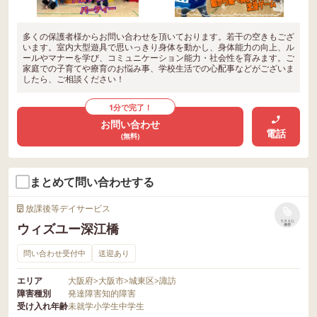
多くの保護者様からお問い合わせを頂いております。若干の空きもござ
います。室内大型遊具で思いっきり身体を動かし、身体能力の向上、ル
ールやマナーを学び、コミュニケーション能力・社会性を育みます。ご
家庭での子育てや療育のお悩み事、学校生活での心配事などがございま
したら、ご相談ください！
1分で完了！
お問い合わせ
電話
(無料)
まとめて問い合わせする
放課後等デイサービス
リストに
ウィズユー深江橋
保存
問い合わせ受付中
送迎あり
エリア
大阪府
>
大阪市
>
城東区
>
諏訪
障害種別
発達障害
知的障害
受け入れ年齢
未就学
小学生
中学生