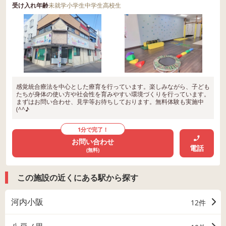
受け入れ年齢
未就学
小学生
中学生
高校生
感覚統合療法を中心とした療育を行っています。楽しみながら、子ども
たちが身体の使い方や社会性を育みやすい環境づくりを行っています。
まずはお問い合わせ、見学等お待ちしております。無料体験も実施中
(^^♪
1分で完了！
お問い合わせ
電話
(無料)
この施設の近くにある駅から探す
河内小阪
12件