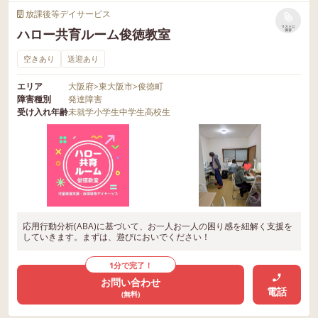
放課後等デイサービス
リストに
ハロー共育ルーム俊徳教室
保存
空きあり
送迎あり
エリア
大阪府
>
東大阪市
>
俊徳町
障害種別
発達障害
受け入れ年齢
未就学
小学生
中学生
高校生
応用行動分析(ABA)に基づいて、お一人お一人の困り感を紐解く支援を
していきます。まずは、遊びにおいでください！
1分で完了！
お問い合わせ
電話
(無料)