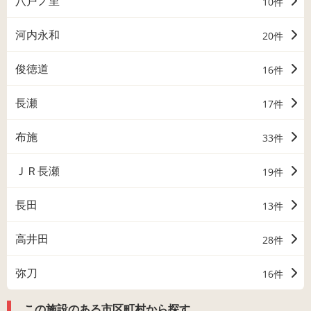
八戸ノ里
10件
河内永和
20件
俊徳道
16件
長瀬
17件
布施
33件
ＪＲ長瀬
19件
長田
13件
高井田
28件
弥刀
16件
この施設のある市区町村から探す