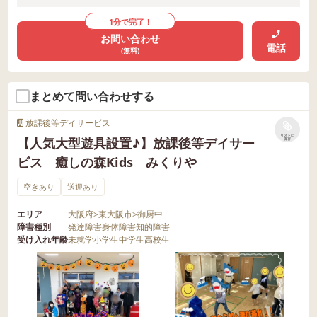
1分で完了！
お問い合わせ
電話
(無料)
まとめて問い合わせする
放課後等デイサービス
リストに
【人気大型遊具設置♪】放課後等デイサー
保存
ビス 癒しの森Kids みくりや
空きあり
送迎あり
エリア
大阪府
>
東大阪市
>
御厨中
障害種別
発達障害
身体障害
知的障害
受け入れ年齢
未就学
小学生
中学生
高校生