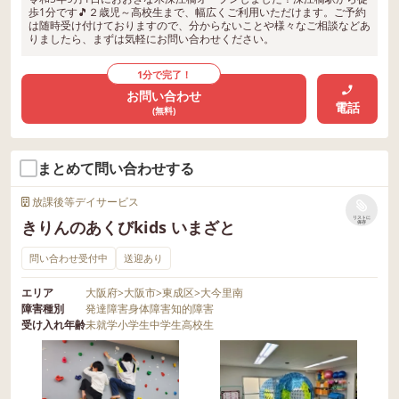
歩1分です🎵２歳児～高校生まで、幅広くご利用いただけます。ご予約
は随時受け付けておりますので、分からないことや様々なご相談などあ
りましたら、まずは気軽にお問い合わせください。
1分で完了！
お問い合わせ
電話
(無料)
まとめて問い合わせする
放課後等デイサービス
リストに
きりんのあくびkids いまざと
保存
問い合わせ受付中
送迎あり
エリア
大阪府
>
大阪市
>
東成区
>
大今里南
障害種別
発達障害
身体障害
知的障害
受け入れ年齢
未就学
小学生
中学生
高校生