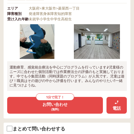
エリア
大阪府
>
東大阪市
>
菱屋西一丁目
障害種別
発達障害
身体障害
知的障害
受け入れ年齢
未就学
小学生
中学生
高校生
運動療育、感覚統合療法を中心にプログラムを行っています♪児童様の
ニーズに合わせた個別活動では作業療法士の評価のもと実施しておりま
す。中でも小集団活動（同時課題のプログラム）が人気です。児童は遊
び！職員はその遊びの中から評価を行います。みんなのやりたい‼︎一緒
に見つけようね。
1分で完了！
お問い合わせ
電話
(無料)
まとめて問い合わせする