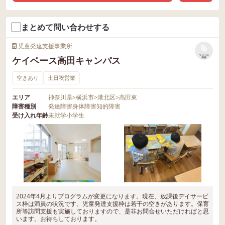
まとめて問い合わせする
児童発達支援事業所
リストに
ケイベース高田キャンパス
保存
空きあり
土日祝営業
エリア
神奈川県
>
横浜市
>
港北区
>
高田東
障害種別
発達障害
身体障害
知的障害
受け入れ年齢
未就学
小学生
2024年4月よりプログラムが変更になります。現在、放課後デイサービ
ス枠は満員の状況です。児童発達支援枠は若干の空きがあります。保育
所等訪問支援も実施しておりますので、是非お問合せいただければと思
います。お待ちしております。