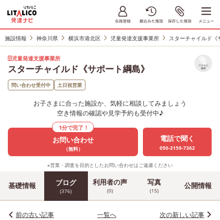
施設情報
神奈川県
横浜市港北区
児童発達支援事業所
スターチャイルド《
児童発達支援事業所
スターチャイルド《サポート綱島》
リストに
保存
問い合わせ受付中
土日祝営業
お子さまに合った施設か、気軽に相談してみましょう
空き情報の確認や見学予約も受付中♪
1分で完了！
電話で聞く
お問い合わせ
050-3159-7362
（無料）
※営業・調査を目的としたお問い合わせはご遠慮ください
利用者の声
写真
ブログ
基礎情報
公開情報
(0)
(15)
(376)
前の古い記事
一覧へ
次の新しい記事