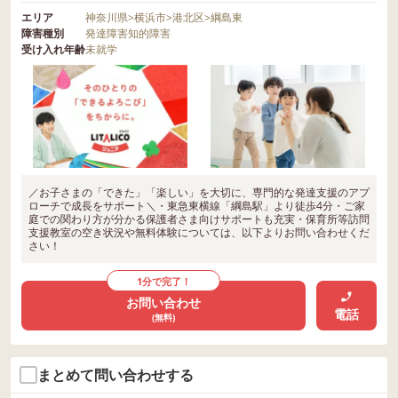
エリア
神奈川県
>
横浜市
>
港北区
>
綱島東
障害種別
発達障害
知的障害
受け入れ年齢
未就学
／お子さまの「できた」「楽しい」を大切に、専門的な発達支援のアプ
ローチで成長をサポート＼・東急東横線「綱島駅」より徒歩4分・ご家
庭での関わり方が分かる保護者さま向けサポートも充実・保育所等訪問
支援教室の空き状況や無料体験については、以下よりお問い合わせくだ
さい！
1分で完了！
お問い合わせ
電話
(無料)
まとめて問い合わせする