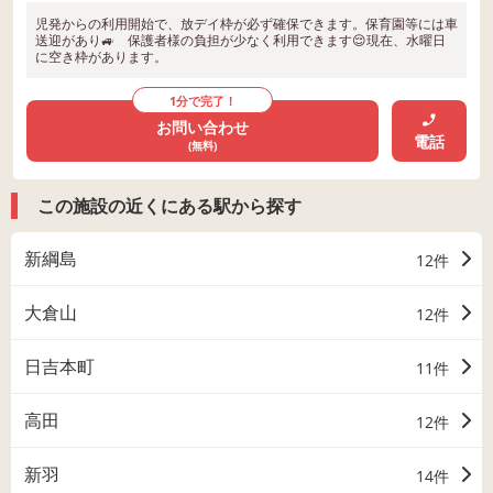
児発からの利用開始で、放デイ枠が必ず確保できます。保育園等には車
送迎があり🚙 保護者様の負担が少なく利用できます😌現在、水曜日
に空き枠があります。
1分で完了！
お問い合わせ
電話
(無料)
この施設の近くにある駅から探す
新綱島
12件
大倉山
12件
日吉本町
11件
高田
12件
新羽
14件