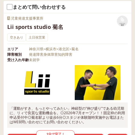
まとめて問い合わせする
児童発達支援事業所
リストに
Lii sports studio 菊名
保存
空きあり
土日祝営業
エリア
神奈川県
>
横浜市
>
港北区
>
菊名
障害種別
発達障害
身体障害
知的障害
受け入れ年齢
未就学
「運動がすき、もっとやってみたい」神経型の”伸び盛り”である幼児期
に、リィで良質な運動機会を。◎2026年7月オープン！！固定枠の利用
申込受付中◎菊名駅より徒歩6分◎スタジオ体験随時実施中お電話また
はWEB問い合わせにてお問い合わせください。
1分で完了！