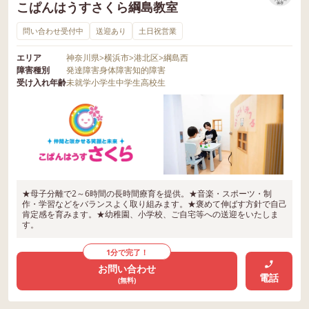
こぱんはうすさくら綱島教室
保存
問い合わせ受付中
送迎あり
土日祝営業
エリア
神奈川県
>
横浜市
>
港北区
>
綱島西
障害種別
発達障害
身体障害
知的障害
受け入れ年齢
未就学
小学生
中学生
高校生
★母子分離で2～6時間の長時間療育を提供。★音楽・スポーツ・制
作・学習などをバランスよく取り組みます。★褒めて伸ばす方針で自己
肯定感を育みます。★幼稚園、小学校、ご自宅等への送迎をいたしま
す。
1分で完了！
お問い合わせ
電話
(無料)