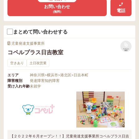
お問い合わせ
電話
(無料)
まとめて問い合わせする
児童発達支援事業所
リストに
コペルプラス日吉教室
保存
空きあり
土日祝営業
エリア
神奈川県
>
横浜市
>
港北区
>
日吉本町
障害種別
発達障害
知的障害
受け入れ年齢
未就学
【２０２２年６月オープン！！】児童発達支援事業所コペルプラス日吉