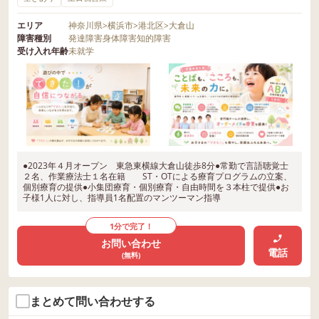
エリア
神奈川県
>
横浜市
>
港北区
>
大倉山
障害種別
発達障害
身体障害
知的障害
受け入れ年齢
未就学
●2023年４月オープン 東急東横線大倉山徒歩8分●常勤で言語聴覚士
２名、作業療法士１名在籍 ST・OTによる療育プログラムの立案、
個別療育の提供●小集団療育・個別療育・自由時間を３本柱で提供●お
子様1人に対し、指導員1名配置のマンツーマン指導
1分で完了！
お問い合わせ
電話
(無料)
まとめて問い合わせする