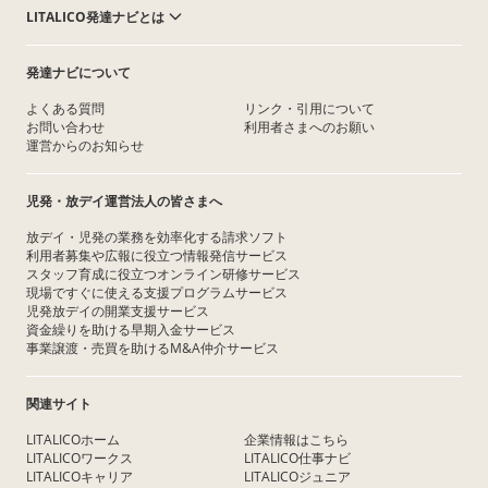
LITALICO発達ナビとは
発達ナビについて
よくある質問
リンク・引用について
お問い合わせ
利用者さまへのお願い
運営からのお知らせ
児発・放デイ運営法人の皆さまへ
放デイ・児発の業務を効率化する請求ソフト
利用者募集や広報に役立つ情報発信サービス
スタッフ育成に役立つオンライン研修サービス
現場ですぐに使える支援プログラムサービス
児発放デイの開業支援サービス
資金繰りを助ける早期入金サービス
事業譲渡・売買を助けるM&A仲介サービス
関連サイト
LITALICOホーム
企業情報はこちら
LITALICOワークス
LITALICO仕事ナビ
LITALICOキャリア
LITALICOジュニア