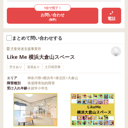
1分で完了！
お問い合わせ
電話
(無料)
まとめて問い合わせする
児童発達支援事業所
リストに
Like Me 横浜大倉山スペース
保存
空きあり
送迎あり
土日祝営業
エリア
神奈川県
>
横浜市
>
港北区
>
大倉山
障害種別
発達障害
知的障害
受け入れ年齢
未就学
小学生