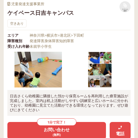
児童発達支援事業所
リストに
ケイベース日吉キャンパス
保存
空きあり
エリア
神奈川県
>
横浜市
>
港北区
>
下田町
障害種別
発達障害
身体障害
知的障害
受け入れ年齢
未就学
小学生
日吉さくら幼稚園に隣接した預かり保育ルームを再利用した療育施設が
完成しました。室内は机上活動がしやすい訓練室と広いホールに分かれ
ており、幼稚園に見立てた活動ができる環境となっております。ぜひ遊
びにきてください
1分で完了！
お問い合わせ
電話
(無料)