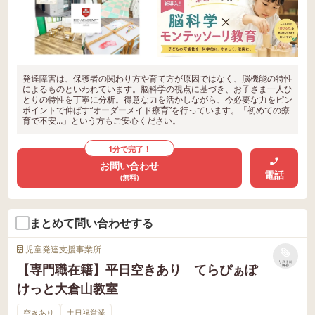
発達障害は、保護者の関わり方や育て方が原因ではなく、脳機能の特性
によるものといわれています。脳科学の視点に基づき、お子さま一人ひ
とりの特性を丁寧に分析。得意な力を活かしながら、今必要な力をピン
ポイントで伸ばす“オーダーメイド療育”を行っています。「初めての療
育で不安…」という方もご安心ください。
1分で完了！
お問い合わせ
電話
(無料)
まとめて問い合わせする
児童発達支援事業所
リストに
【専門職在籍】平日空きあり てらぴぁぽ
保存
けっと大倉山教室
空きあり
土日祝営業