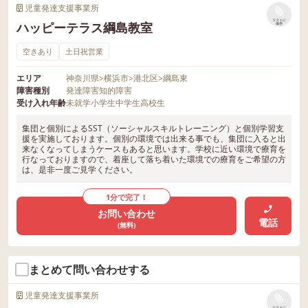
児童発達支援事業所
リストに
ハッピーテラス綱島教室
保存
空きあり
土日祝営業
エリア
神奈川県
>
横浜市
>
港北区
>
綱島東
障害種別
発達障害
知的障害
受け入れ年齢
未就学
小学生
中学生
高校生
集団と個別によるSST（ソーシャルスキルトレーニング）と個別学習支
援を実施しております。個別の環境では出来る事でも、集団に入ると出
来なくなってしまうケースもあると思います。学校に近い環境で療育を
行なっておりますので、着座して落ち着いた環境での療育をご希望の方
は、是非一度ご見学ください。
1分で完了！
お問い合わせ
電話
(無料)
まとめて問い合わせする
児童発達支援事業所
リストに