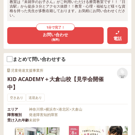
教室は『未就学のお子さん』がご利用いただける療育教室です！！「日
吉駅」から徒歩３分とアクセス抜群！！教育・心理・福祉など様々な資
格を持った先生が多数在籍しております。お気軽にお問い合わせくださ
い。
1分で完了！
お問い合わせ
電話
(無料)
まとめて問い合わせする
児童発達支援事業所
リストに
KID ACADEMY＋大倉山校【見学会開催
保存
中】
空きあり
送迎あり
エリア
神奈川県
>
横浜市
>
港北区
>
大倉山
障害種別
発達障害
知的障害
受け入れ年齢
未就学