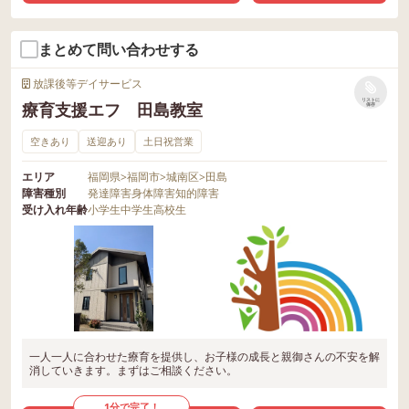
まとめて問い合わせする
放課後等デイサービス
リストに
療育支援エフ 田島教室
保存
空きあり
送迎あり
土日祝営業
エリア
福岡県
>
福岡市
>
城南区
>
田島
障害種別
発達障害
身体障害
知的障害
受け入れ年齢
小学生
中学生
高校生
一人一人に合わせた療育を提供し、お子様の成長と親御さんの不安を解
消していきます。まずはご相談ください。
1分で完了！