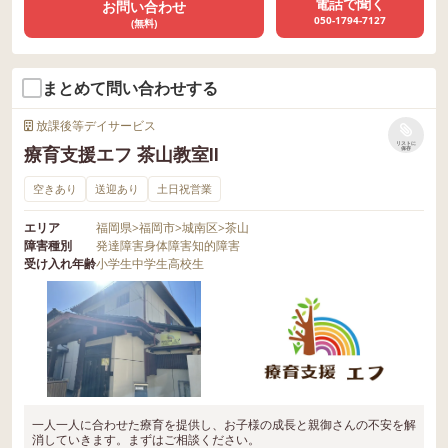
電話で聞く
お問い合わせ
050-1794-7127
(無料)
まとめて問い合わせする
放課後等デイサービス
リストに
療育支援エフ 茶山教室Ⅱ
保存
空きあり
送迎あり
土日祝営業
エリア
福岡県
>
福岡市
>
城南区
>
茶山
障害種別
発達障害
身体障害
知的障害
受け入れ年齢
小学生
中学生
高校生
一人一人に合わせた療育を提供し、お子様の成長と親御さんの不安を解
消していきます。まずはご相談ください。