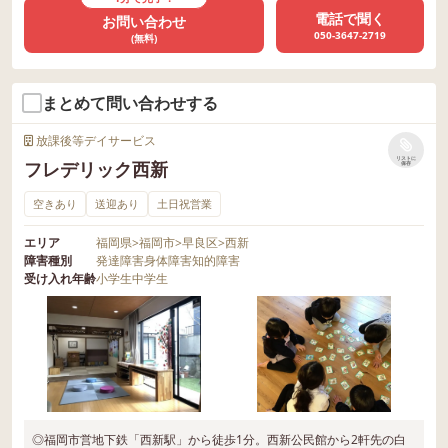
電話で聞く
お問い合わせ
050-3647-2719
(無料)
まとめて問い合わせする
放課後等デイサービス
リストに
フレデリック西新
保存
空きあり
送迎あり
土日祝営業
エリア
福岡県
>
福岡市
>
早良区
>
西新
障害種別
発達障害
身体障害
知的障害
受け入れ年齢
小学生
中学生
◎福岡市営地下鉄「西新駅」から徒歩1分。西新公民館から2軒先の白