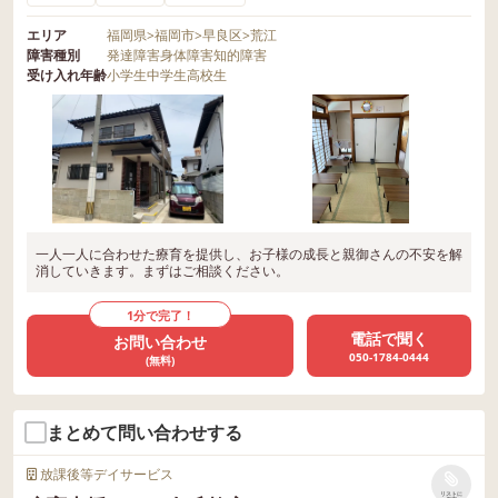
エリア
福岡県
>
福岡市
>
早良区
>
荒江
障害種別
発達障害
身体障害
知的障害
受け入れ年齢
小学生
中学生
高校生
一人一人に合わせた療育を提供し、お子様の成長と親御さんの不安を解
消していきます。まずはご相談ください。
1分で完了！
電話で聞く
お問い合わせ
050-1784-0444
(無料)
まとめて問い合わせする
放課後等デイサービス
リストに