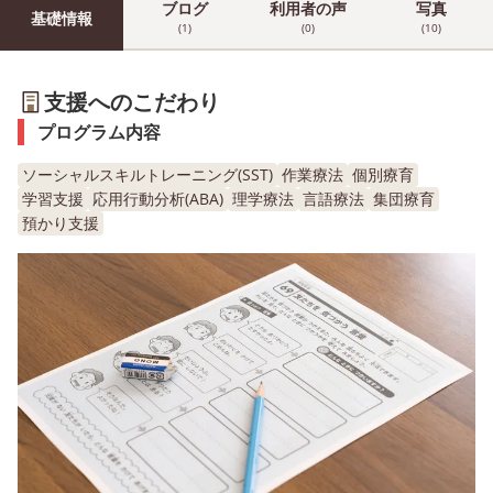
ブログ
利用者の声
写真
基礎情報
(1)
(0)
(10)
支援へのこだわり
プログラム内容
ソーシャルスキルトレーニング(SST)
作業療法
個別療育
学習支援
応用行動分析(ABA)
理学療法
言語療法
集団療育
預かり支援