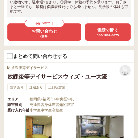
い建物です。駐車場1台あり。◎見学・体験の予約を承ります。お子さ
まと一緒でも、最初は保護者様だけでも構いません。見学後の体験も可
能です。
1分で完了！
電話で聞く
お問い合わせ
050-1809-5075
(無料)
まとめて問い合わせする
放課後等デイサービス
リストに
放課後等デイサービスウィズ・ユー大濠
保存
空きあり
送迎あり
土日祝営業
エリア
福岡県
>
福岡市
>
中央区
>
今川
障害種別
発達障害
身体障害
知的障害
受け入れ年齢
小学生
中学生
高校生