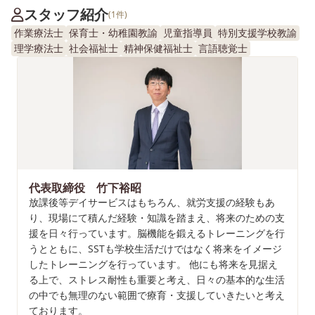
スタッフ紹介
(1件)
作業療法士
保育士・幼稚園教諭
児童指導員
特別支援学校教諭
理学療法士
社会福祉士
精神保健福祉士
言語聴覚士
代表取締役 竹下裕昭
放課後等デイサービスはもちろん、就労支援の経験もあ
り、現場にて積んだ経験・知識を踏まえ、将来のための支
援を日々行っています。脳機能を鍛えるトレーニングを行
うとともに、SSTも学校生活だけではなく将来をイメージ
したトレーニングを行っています。 他にも将来を見据え
る上で、ストレス耐性も重要と考え、日々の基本的な生活
の中でも無理のない範囲で療育・支援していきたいと考え
ております。