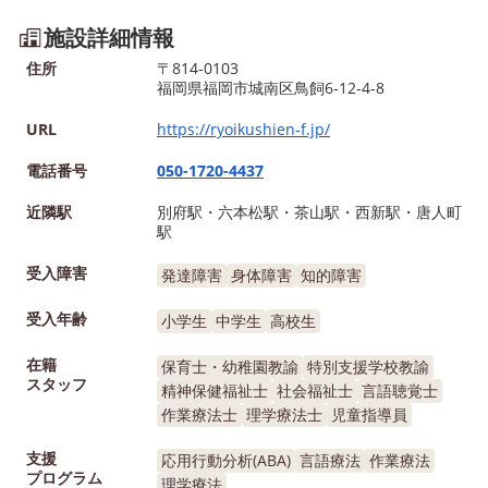
施設詳細情報
住所
〒814-0103
福岡県福岡市城南区鳥飼6-12-4-8
URL
https://ryoikushien-f.jp/
電話番号
050-1720-4437
近隣駅
別府駅・六本松駅・茶山駅・西新駅・唐人町
駅
受入障害
発達障害
身体障害
知的障害
受入年齢
小学生
中学生
高校生
在籍
保育士・幼稚園教諭
特別支援学校教諭
スタッフ
精神保健福祉士
社会福祉士
言語聴覚士
作業療法士
理学療法士
児童指導員
支援
応用行動分析(ABA)
言語療法
作業療法
プログラム
理学療法