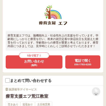
療育支援エフでは、脳機能向上・社会性向上の支援を行っています。学
齢期にしっかりと療育を行い、将来の就労定着や身辺自立を見据えた療
育を行っております。学齢期からの療育が重要と考えております。療育
内容につきましては、見学時にくわしくご説明させていただきます！
1分で完了！
電話で聞く
お問い合わせ
050-1785-6285
(無料)
まとめて問い合わせする
放課後等デイサービス
リストに
療育支援エフ荒江教室
保存
空きあり
送迎あり
土日祝営業