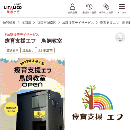
施設情報
福岡県
福岡市城南区
放課後等デイサービス
療育支援エフ 鳥飼
放課後等デイサービス
療育支援エフ 鳥飼教室
リストに
保存
空きあり
送迎あり
土日祝営業