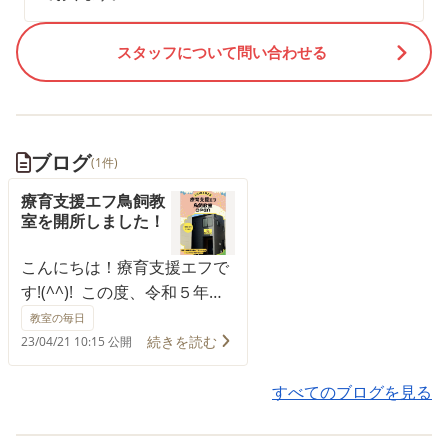
スタッフについて問い合わせる
ブログ
(1件)
療育支援エフ鳥飼教
室を開所しました！
こんにちは！療育支援エフで
す!(^^)! この度、令和５年３
月に療育支援エフ鳥飼教室を
教室の毎日
開所いたしました。 これまで
続きを読む
23/04/21 10:15 公開
の教室同様、日々生徒さんと
向き合い、支援しています。
すべてのブログを見る
見学・体験、受付中です♪ お
気軽にお問い合わせください!