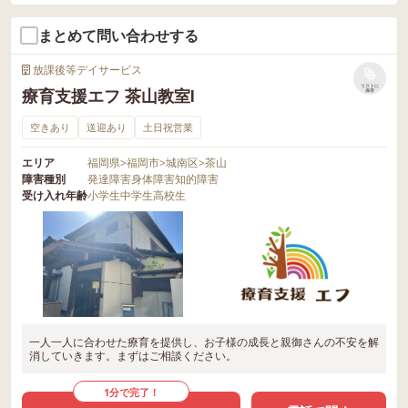
まとめて問い合わせする
放課後等デイサービス
リストに
療育支援エフ 茶山教室Ⅰ
保存
空きあり
送迎あり
土日祝営業
エリア
福岡県
>
福岡市
>
城南区
>
茶山
障害種別
発達障害
身体障害
知的障害
受け入れ年齢
小学生
中学生
高校生
一人一人に合わせた療育を提供し、お子様の成長と親御さんの不安を解
消していきます。まずはご相談ください。
1分で完了！