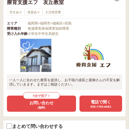
療育支援エフ 友丘教室
保存
空きあり
送迎あり
土日祝営業
エリア
福岡県
>
福岡市
>
城南区
>
田島
障害種別
発達障害
身体障害
知的障害
受け入れ年齢
小学生
中学生
高校生
一人一人に合わせた療育を提供し、お子様の成長と親御さんの不安を解
消していきます。まずはご相談ください。
1分で完了！
電話で聞く
お問い合わせ
050-1784-6082
(無料)
まとめて問い合わせする