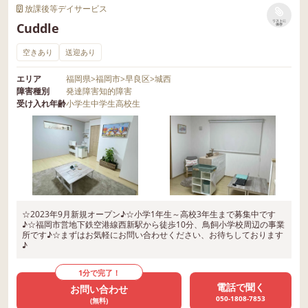
放課後等デイサービス
リストに
Cuddle
保存
空きあり
送迎あり
エリア
福岡県
>
福岡市
>
早良区
>
城西
障害種別
発達障害
知的障害
受け入れ年齢
小学生
中学生
高校生
☆2023年9月新規オープン♪☆小学1年生～高校3年生まで募集中です
♪☆福岡市営地下鉄空港線西新駅から徒歩10分、鳥飼小学校周辺の事業
所です♪☆まずはお気軽にお問い合わせください、お待ちしております
♪
1分で完了！
電話で聞く
お問い合わせ
050-1808-7853
(無料)