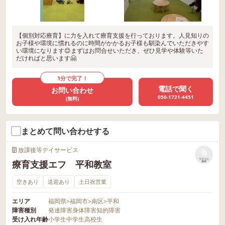
【個別対応療育】に力を入れて療育支援を行っております。人見知りの
お子様や環境に慣れるのに時間がかかるお子様も馴染んでいただきやす
い環境になります😊まずはお問合せいただき、ぜひ見学や体験等いた
だければと思います🤗
1分で完了！
電話で聞く
お問い合わせ
050-1721-4451
(無料)
まとめて問い合わせする
放課後等デイサービス
リストに
療育支援エフ 平和教室
保存
空きあり
送迎あり
土日祝営業
エリア
福岡県
>
福岡市
>
南区
>
平和
障害種別
発達障害
身体障害
知的障害
受け入れ年齢
小学生
中学生
高校生