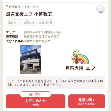
放課後等デイサービス
リストに
療育支援エフ 小笹教室
保存
空きあり
送迎あり
土日祝営業
エリア
福岡県
>
福岡市
>
中央区
>
小笹
障害種別
発達障害
身体障害
知的障害
受け入れ年齢
小学生
中学生
高校生
一人一人に合わせた療育を提供し、お子様の成長と親御さんの不安を解
消していきます。まずはご相談ください。
1分で完了！
電話で聞く
お問い合わせ
050-1794-2894
(無料)