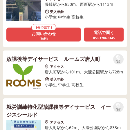
藤崎駅から850m、西新駅から1113m
受入年齢
小学生 中学生 高校生
1分で完了！
電話で聞く
お問い合わせ
050-1784-6145
（無料）
放課後等デイサービス ルームズ唐人町
リストに
保存
アクセス
唐人町駅から101m、大濠公園駅から728m
受入年齢
小学生 中学生 高校生
就労訓練特化型放課後等デイサービス イー
リストに
保存
ジスシールド
アクセス
唐人町駅から62m、大濠公園駅から833m