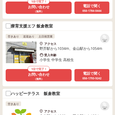
1分で完了！
電話で聞く
お問い合わせ
050-1784-0444
（無料）
療育支援エフ 飯倉教室
空きあり
送迎あり
土日祝営業
リストに
保存
アクセス
野芥駅から1034m、金山駅から1054m
受入年齢
小学生 中学生 高校生
1分で完了！
電話で聞く
お問い合わせ
050-1793-9242
（無料）
ハッピーテラス 飯倉教室
空きあり
リストに
保存
アクセス