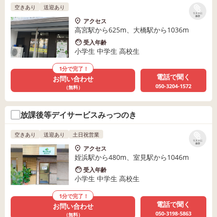
空きあり
送迎あり
リストに
保存
アクセス
高宮駅から625m、大橋駅から1036m
受入年齢
小学生 中学生 高校生
1分で完了！
電話で聞く
お問い合わせ
050-3204-1572
（無料）
放課後等デイサービスみっつのき
空きあり
送迎あり
土日祝営業
リストに
保存
アクセス
姪浜駅から480m、室見駅から1046m
受入年齢
小学生 中学生 高校生
1分で完了！
電話で聞く
お問い合わせ
050-3198-5863
（無料）