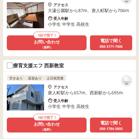
保存
アクセス
大濠公園駅から87m、唐人町駅から706m
受入年齢
小学生 中学生 高校生
1分で完了！
電話で聞く
お問い合わせ
050-3171-7406
（無料）
療育支援エフ 西新教室
空きあり
送迎あり
土日祝営業
リストに
保存
アクセス
唐人町駅から657m、西新駅から695m
受入年齢
小学生 中学生 高校生
1分で完了！
電話で聞く
お問い合わせ
050-1784-5893
（無料）