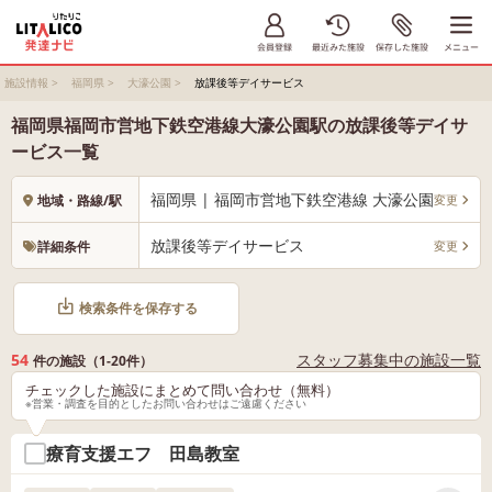
施設情報
>
福岡県
>
大濠公園
>
放課後等デイサービス
福岡県福岡市営地下鉄空港線大濠公園駅の放課後等デイサ
ービス一覧
福岡県 | 福岡市営地下鉄空港線 大濠公園
変更
地域・路線/駅
放課後等デイサービス
変更
詳細条件
検索条件を保存する
54
スタッフ募集中の施設一覧
件の施設（1-20件）
チェックした施設にまとめて問い合わせ（無料）
※営業・調査を目的としたお問い合わせはご遠慮ください
療育支援エフ 田島教室