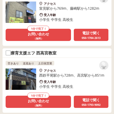
保存
アクセス
室見駅から769m、藤崎駅から1282m
受入年齢
小学生 中学生 高校生
1分で完了！
電話で聞く
お問い合わせ
050-1784-2613
（無料）
療育支援エフ 西高宮教室
空きあり
送迎あり
土日祝営業
リストに
保存
アクセス
西鉄平尾駅から728m、高宮駅から851m
受入年齢
小学生 中学生 高校生
1分で完了！
電話で聞く
お問い合わせ
050-1793-9092
（無料）