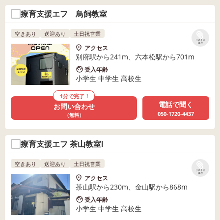
療育支援エフ 鳥飼教室
空きあり
送迎あり
土日祝営業
リストに
保存
アクセス
別府駅から241m、六本松駅から701m
受入年齢
小学生 中学生 高校生
1分で完了！
電話で聞く
お問い合わせ
050-1720-4437
（無料）
療育支援エフ 茶山教室Ⅰ
空きあり
送迎あり
土日祝営業
リストに
保存
アクセス
茶山駅から230m、金山駅から868m
受入年齢
小学生 中学生 高校生