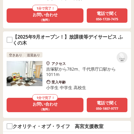
1分で完了！
電話で聞く
お問い合わせ
050-1720-7475
（無料）
【2025年9月オープン！】放課後等デイサービス ふ
くの木
空きあり
送迎あり
リストに
保存
アクセス
吉塚駅から782m、千代県庁口駅から
1011m
受入年齢
小学生 中学生 高校生
1分で完了！
電話で聞く
お問い合わせ
050-1807-9777
（無料）
クオリティ・オブ・ライフ 高宮支援教室