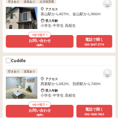
空きあり
送迎あり
土日祝営業
リストに
保存
アクセス
茶山駅から407m、金山駅から966m
受入年齢
小学生 中学生 高校生
1分で完了！
電話で聞く
お問い合わせ
050-3647-2719
（無料）
Cuddle
空きあり
送迎あり
リストに
保存
アクセス
西新駅から682m、別府駅から740m
受入年齢
小学生 中学生 高校生
1分で完了！
電話で聞く
お問い合わせ
050-1808-7853
（無料）