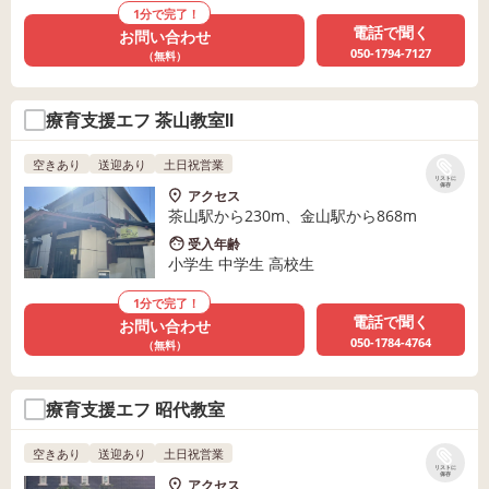
1分で完了！
電話で聞く
お問い合わせ
050-1794-7127
（無料）
療育支援エフ 茶山教室Ⅱ
空きあり
送迎あり
土日祝営業
リストに
保存
アクセス
茶山駅から230m、金山駅から868m
受入年齢
小学生 中学生 高校生
1分で完了！
電話で聞く
お問い合わせ
050-1784-4764
（無料）
療育支援エフ 昭代教室
空きあり
送迎あり
土日祝営業
リストに
保存
アクセス