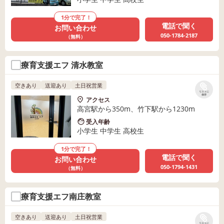
1分で完了！
電話で聞く
お問い合わせ
050-1784-2187
（無料）
療育支援エフ 清水教室
空きあり
送迎あり
土日祝営業
リストに
保存
アクセス
高宮駅から350m、竹下駅から1230m
受入年齢
小学生 中学生 高校生
1分で完了！
電話で聞く
お問い合わせ
050-1794-1431
（無料）
療育支援エフ南庄教室
空きあり
送迎あり
土日祝営業
リストに