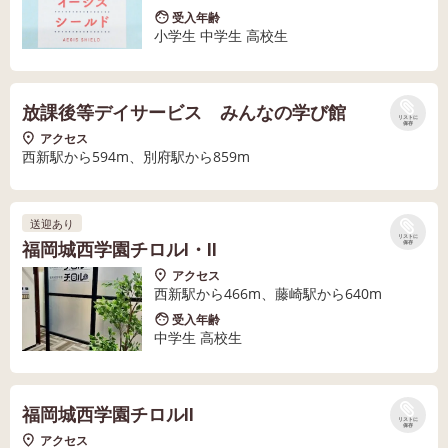
受入年齢
小学生 中学生 高校生
放課後等デイサービス みんなの学び館
リストに
保存
アクセス
西新駅から594m、別府駅から859m
送迎あり
リストに
福岡城西学園チロルⅠ・Ⅱ
保存
アクセス
西新駅から466m、藤崎駅から640m
受入年齢
中学生 高校生
福岡城西学園チロルⅡ
リストに
保存
アクセス