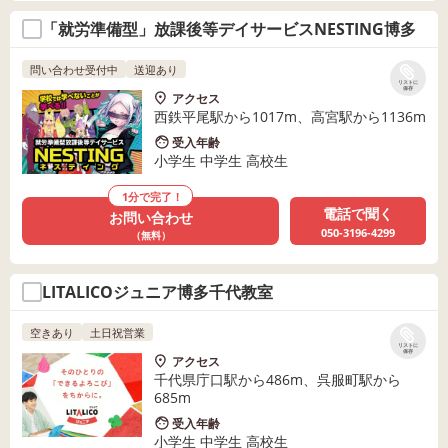
「就労準備型」放課後等デイサービスNESTING博多
問い合わせ受付中
送迎あり
リストに
保存
アクセス
西鉄平尾駅から1017m、高宮駅から1136m
受入年齢
小学生 中学生 高校生
1分で完了！
電話で聞く
お問い合わせ
050-3196-4299
（無料）
LITALICOジュニア博多千代教室
空きあり
土日祝営業
リストに
保存
アクセス
千代県庁口駅から486m、呉服町駅から
685m
受入年齢
小学生 中学生 高校生