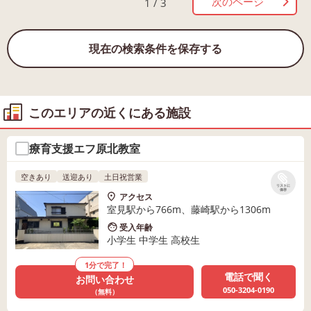
次のページ
1 / 3
現在の検索条件を保存する
このエリアの近くにある施設
療育支援エフ原北教室
空きあり
送迎あり
土日祝営業
リストに
保存
アクセス
室見駅から766m、藤崎駅から1306m
受入年齢
小学生 中学生 高校生
1分で完了！
電話で聞く
お問い合わせ
050-3204-0190
（無料）