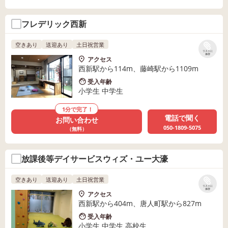
フレデリック西新
空きあり
送迎あり
土日祝営業
リストに
保存
アクセス
西新駅から114m、藤崎駅から1109m
受入年齢
小学生 中学生
1分で完了！
電話で聞く
お問い合わせ
050-1809-5075
（無料）
放課後等デイサービスウィズ・ユー大濠
空きあり
送迎あり
土日祝営業
リストに
保存
アクセス
西新駅から404m、唐人町駅から827m
受入年齢
小学生 中学生 高校生