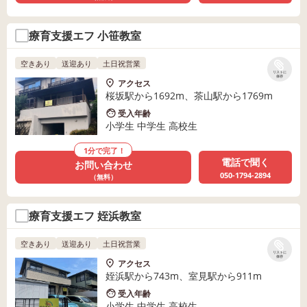
療育支援エフ 小笹教室
空きあり
送迎あり
土日祝営業
リストに
保存
アクセス
桜坂駅から1692m、茶山駅から1769m
受入年齢
小学生 中学生 高校生
1分で完了！
電話で聞く
お問い合わせ
050-1794-2894
（無料）
療育支援エフ 姪浜教室
空きあり
送迎あり
土日祝営業
リストに
保存
アクセス
姪浜駅から743m、室見駅から911m
受入年齢
小学生 中学生 高校生