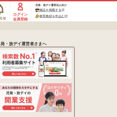
児発・放デイ運営法人向け
施設を掲載する
open_in_new
ログイン
療育教材を申込む
open_in_new
会員登録
児発・放デイ運営者さまへ