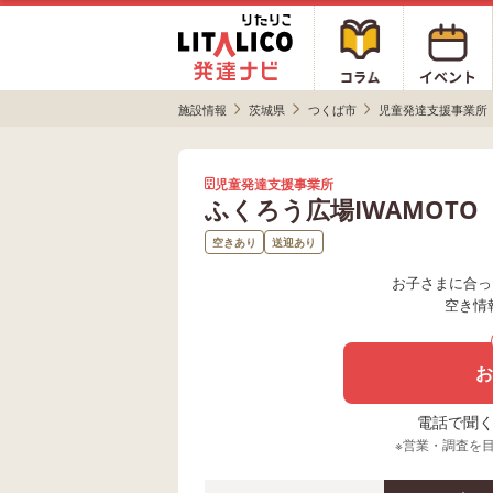
施設情報
茨城県
つくば市
児童発達支援事業所
児童発達支援事業所
ふくろう広場IWAMOT
空きあり
送迎あり
お子さまに合っ
空き情
お
電話で聞く場
※営業・調査を