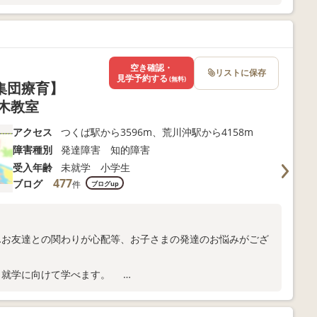
空き確認・
リストに保存
見学予約する
(無料)
【集団療育】
木教室
アクセス
つくば駅から3596m、荒川沖駅から4158m
障害種別
発達障害 知的障害
受入年齢
未就学 小学生
477
ブログ
件
ブログup
…お友達との関わりが心配等、お子さまの発達のお悩みがござ
。
から就学に向けて学べます。
料体験・電話相談随時受付中！