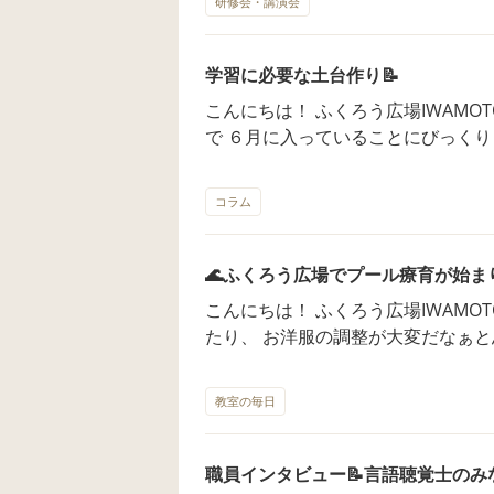
こす動きをいいます。モロー反射、
研修会・講演会
🧐 それについて改めて認識を深めました✨ 館野教室OPENまで１ヶ月を切
す。】-妊娠・子育て用語辞典 とあります 原始反射は辞書に掲
り 職員にとってもいろいろなことを
外にも 様々なものが知られています。 普通、原始反射は子どもの
😊 ─────────────────
学習に必要な土台作り📝
伴って消失していきますが 現代で
ていただいた 「動きの発達」のその詳細になり
しまっている、 そんなお子さんが多くい
こんにちは！ ふくろう広場IWAMOTOの大場です！
っておくと、 ・「動きの発達」には
原始反射を消失（統合するとも言い
で ６月に入っていることにびっくりしています😳 館
的に進む ・それによって、より複雑
しょうか？ そこで大切になってくるのが、 以前にもお話しした「回数
月を切りましたね！ みなさんと一緒
いうことでした！ 今日はこの４段階、 「脊椎」「相同」「同側」「対
券」🎫です！ 回数券を使い切る＝原始反射が統合した、ということになり
待ちにしております☺️ ────────
側」のうち 「脊椎」についてお話しします！ ◼︎「脊椎
コラム
ます。 原始反射が残存してしまっているお子さんは まだこの回数券を使
テーマは「学習に必要な土台」です！ 今回のブログのトップに飾られ
「脊椎運動」とは「背中や腰を意識した運
いきれていません。 そのため、回数券を使わせてあげるような 遊びをし
るイラスト、 右手にお箸を持って、
に、脊椎運動の段階を飛ばしてしま
てあげることが重要になります！ 例えば、原始反射の中に「把握反射」と
ぐに座っている子どものイラストですね💭 このイラストに書
🌊ふくろう広場でプール療育が始ま
「背中・腰」が入っていない方がいらっしゃる
いうものがあります。 これは手のひ
態を保つこと。 これが「学習に必
や腰が入る」とはどういったことを言うのでしょ
こんにちは！ ふくろう広場IWAMOTOの大場です！
手が閉じる反射のことです。 この反射が残っているお子さんは、 筆圧が
しています✨ 詳しく説明させていただきます！ まず、このイラストの状
乗る動作を考えてみましょう。 ハ
たり、 お洋服の調整が大変だなぁと思っています
極端に強い、または弱いなど 字を書く
態を保つということには 次の３つのポ
にはコツが必要です。 正しくは後ろ向きに腰掛けてから背中を倒す、と言
きております今日この頃！ ふくろう広場IWAMOTOでは 毎月第２、第４土
うな場合は、手のひらに刺激を与えてあげましょ
体の中心を把握している ②身体の左
う手順を踏むことで ゆったりとし
曜日に 全教室合同でプール療育を始めました！ プー
て何かを作ったり、 手のひらに絵の
動きが統合している 人間の脳は左右それぞれが反対にある身体を制御して
教室の毎日
意識中に「背中・腰」がない方は、
のため オンシーズン以降も続けていく予定です！ 
いたりするのもいいのではないでしょうか。 このようにア
います。 左半身を右脳が、右半身
ろうとしたり、頭から乗ろうとした
とがどういう療育につながるのか。
み合わせることで 原始反射の統合
🧠 つまりこのイラストの状態が表しているのは ①左右の脳がそれぞれに
なっかしいのだとか🧐 また背中を使う運動が苦手なため、例えば バラン
と思います！ ─────────────
職員インタビュー📝言語聴覚士のみなみ
とも可能です！ 館野教室では、芸術に詳しいかいた先生発案の 楽しいア
きちんと機能している ②左右の脳が
スボールに背中を預けてブリッジを