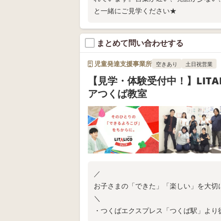
悩みを抱えるお子さんに対して ど
と一緒にご見学ください★
え 療育に取り入れる活動を行っております💪 ぜひ興味
ましたら お気軽にお問い合わせください☺
見学はいつでも受付中！ 次回の説明会は
まとめて問い合わせする
回は6月11日(水)15時30分です！ 飛び込みでのご来場も大歓迎！✨ Google
フォーム📝にて質問やお問い合わせを 受
児童発達支援事業所
空きあり
土日祝営業
rms.gle/BtvnYoYWAQT9qMKp9 職員一同皆様にお会いできることを 楽し
【見学・体験受付中！】LITA
みに待っております😊 📷Instagramにて日頃の教室の様子を更新しており
アつくば教室
ます✨ https://www.instagram.com/fuku
学受付中🎶 ふくろう広場IWAMOTO
N予定 📮305-0067 茨城県つくば市館野46
／
お子さまの「できた」「楽しい」を大切
＼
・つくばエクスプレス「つくば駅」より