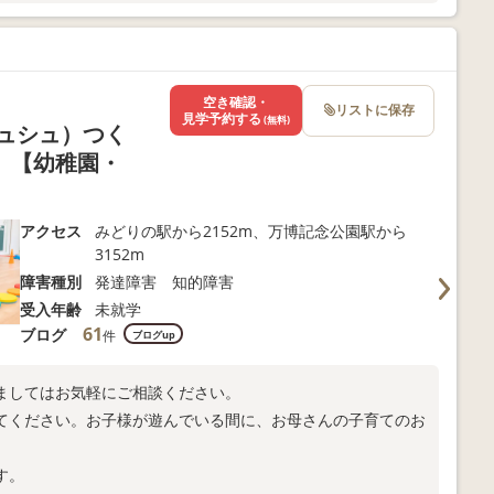
ま向けサポートも充実
以下よりお問い合わせください！
空き確認・
リストに保存
見学予約する
(無料)
シュシュ）つく
】【幼稚園・
アクセス
みどりの駅から2152m、万博記念公園駅から
3152m
障害種別
発達障害 知的障害
受入年齢
未就学
61
ブログ
件
ブログup
ましてはお気軽にご相談ください。
てください。お子様が遊んでいる間に、お母さんの子育てのお
す。