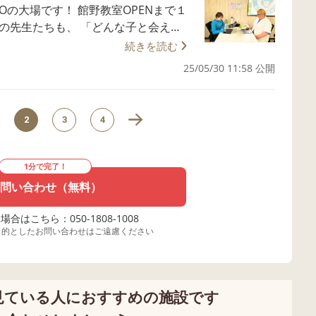
的感覚」と「無意識的感覚」です。
ひ見学にいら
 館野教室OPENまで１
 そういう動きができないといいます。
 視覚・聴覚・嗅覚・味覚・触覚です。
────────── 見学はいつでも受付
必要不可欠です。 「文字を読むこと」
れるということは 体の前後の感覚が育
う？ これには固有受容感覚、前庭覚、
30分から！ 次次回は6月11日(水)15時
ます。 その２つの処理と
ようかな！」 など、日々皆様と生活
続きを読む
る処理） ・継次処理（文脈から意味
おります！ さて本日は職員
手だったりします。 さらに、
コントロールが難しかったりします🧐
25/05/30 11:58 公開
https://forms.gle/BtvnYo
題は「ことばのはたらき」についてです。
も発達する」と 以前のブログでも書か
うち 特に前庭覚と触覚を刺激すること
い 職員一同皆様にお会い
 「ことば」というものは、 他者とコミュニ
未発達な方は、第３の選択をすることが
頃の教室の
これを「すもも／も／もも／も／もも／
2
3
4
nstagram.com/fukurouhiroba2
することができますよね。 これは
抱えている方
。📏 触覚はみなさん想
同時処理） 右脳が文脈に沿った形で理
っても自然な気がします。 しかし
、背骨を意識した運動を取り入れるとい
る感覚です。 触覚が過敏だ
1分で完了！
痛い！」となってしまったり 口に歯
-0067 茨城県つくば市館野466-5 📞02
いるということが必要です🧐 話を
自分がいる。 そういった感
 飛ばしてしまった動き
ろん水の中に
問い合わせ（無料）
てるということ
中だ
った方はお気
の脳がそれぞれにきちんと機能している
ために使われているわけではありませ
みを解決できる方法を考えさせていただ
合はこちら：050-1808-1008
力がはたらき、波や水の流れもあるため
いる という２つが成立しているという
目的としたお問い合わせはご遠慮ください
────── 見学はいつでも受付中！ 次回の
定に）なりますね。🫨 こういっ
 次次回は6月11日(水)15時30分からで
置くことで 前庭覚を刺激することがで
ることば」 「調整することば」 の３種
うしてそうなってしまっているのでしょ
//forms.gle/BtvnYoYWAQT9q
できるというわけですね😳 プー
見ている人におすすめの施設です
は、頭の中で
いできるこ
しく遊んでいるだけですが、 それによ
ために使われることば この２つ