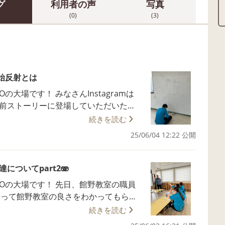
グ
利用者の声
写真
(0)
(3)
始反射とは
なさんInstagramは
以前ストーリーに登場していただいた
続きを読む
ここにかいた先生が なんと！絵を描
25/06/04 12:22 公開
──────────────────── さ
ついてpart2🫨
」の話の中で登場した 「原始反射」に
 先日、館野教室の職員
やって館野教室の良さをわかってもら
引いてみると 【生まれながらに備わっ
続きを読む
が自分の意志とは関係なく反射的に起
んに知ってもらうにはどうしたらいいか