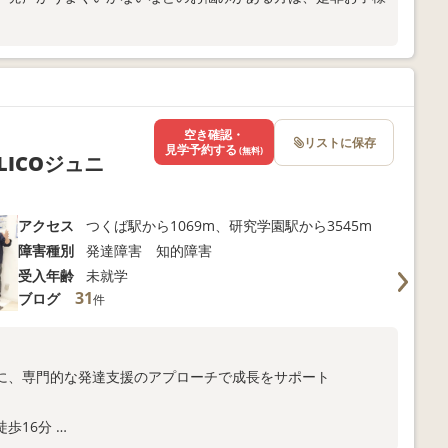
ういった活動が必要なのかをじっくり考
を持っていただけ
️ ────────────────────
6月9日(月)15時30分から！ 次次
け付けております！ ▷https://fo
空き確認・
リストに保存
見学予約する
(無料)
LICOジュニ
rouhiroba2023/ 🎶いつでも見
 つくば館野教室 2025年7月1日 OPE
アクセス
つくば駅から1069m、研究学園駅から3545m
6-5 📞029-869-9036
障害種別
発達障害 知的障害
受入年齢
未就学
31
ブログ
件
に、専門的な発達支援のアプローチで成長をサポート
徒歩16分