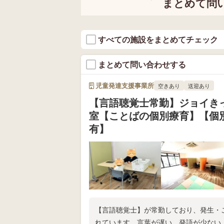
まとめて問
とを 楽しみに待っております😊 📷Instagramにて日頃の教室の様子を更
って様々な恩恵が受けられるとてもいい機会に
に伴って 自然と消えていく（＝統合
は馴染みが深く、 すっと理解できるのでは無
新しております✨ https://www.instagra
プンした際にも、もちろん プール療
えずに残ってしまっているお子さんがよく見られ
ることば」とは何でしょう？ これ
めました！中の人が日々を呟いてます🦉 htt
ひ気になる方はお問い合わせください📱 
ゃあどうすれば消えるの？ につい
に使われることば」のことです。 例えば、皆さんが凍った道の上を歩くと
🎶いつでも見学受付中🎶 ふくろう広場
すべての施設をまとめてチェック
学はいつでも受付中！ 次回の説明会は6
きますね💦 ふくろう広場IWAMOTOでは、 「原始反射の統合」に焦点をあ
します。 このとき「道が凍っている
7月1日 OPEN予定 📮305-0067 茨城
は6月11日(水)15時30分からです！ 飛び込みでのご来場も大歓迎！✨ Goo
てて療育を行っています。 理学療法士や作業療法士、言語聴覚士など
てゆっくり歩く」という考えが出ると思います。 この
6
gleフォーム📝にて質問やお問い合わ
まとめて問い合わせする
様々な専門資格を持った職員が、 
凍っているからゆっくり歩こう」と
s://forms.gle/BtvnYoYWAQT9qMKp9 職員一同皆様にお会いできる
日々考え実行しています！ 原始反射が気になる方はお気軽にご相談くださ
トロールすることが必要です。 他にも、大勢の人の前で何かを発表すると
児童発達支援事業所
空きあり
送迎あり
楽しみに待っております😊 📷Instagramにて日頃の教室の様子を更新して
い☺️ ─────────────────
したら。 「緊張するけどゆっくり話
おります✨ https://www.instagram.com/
【言語聴覚士常勤】ジョイき
会は6月9日(月)15時30分から！ 次次回
させようとします。 このように「自分に語りかけ、自分の行動を コント
も見学受付中🎶 ふくろう広場IWAM
室【ことばの個別療育】【個
込みでのご来場も大歓迎！✨ Googleフォーム📝にて質問やお問い合わせ
ロールしようとするときに使われる
OPEN予定 📮305-0067 茨城県つくば市館
有】
を 受け付けております！ ▷https://form
といいます🧐 言語が未発達だったり、うまくことばを操れなかったりする
員一同皆様にお会いできることを 楽しみに待って
と この「調整することば」が上手に使えません。 
mにて日頃の教室の様子を更新しております✨ 
上手に使えないと、例えば 緊張する
m/fukurouhiroba2023/ 🎶いつでも見学受付中🎶 ふくろう広場IWAMOTO
乱してパニックに陥ってしまったり
つくば館野教室 2025年7月1日 OPE
集中できずに危ない状況になってしまったり😱 そうい
野466-5 📞029-869-9036
しまう可能性があります。 このような事態を避けるためにも 「ことば」
の発達というのは重要になるんですね✨ ふくろう広場IWAMOTO 
【言語聴覚士】が常勤しており、発生・
では 言語聴覚士のみなみ先生を中心
れています。言葉が遅い、発語が少ない