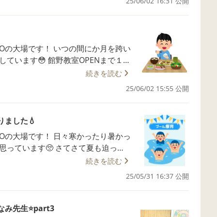
吸啜反射、把握反射などがありま
25/06/02 16:31 公開
載がある以
考え直す 良い機会になったそうです
成長に
─── さて、本日のコラムは以前お話しさせ
は、原始反射が消失せずに色濃く残って
ます！ 簡単に話を振り返
らっしゃるそうです。 ではこの
 いつの間にか月を跨い
４段階ある ・この発達が順番に段階
ます）させるには どうすればいいので
野教室OPENまで１ヶ
で自然な動きができるようになる と
に教室で過ごせる日々を 職員一同心
続きを読む
──────────── さて本日のコラム、
運動」について
25/06/02 15:55 公開
てい
動」のことです。 意外なこと
左手にお茶碗を持って 椅子にまっす
っている方の中には 自分の意識の中に
かれている状
りました💧
そうです😳 意識に「背中
らに何かが触れると それを握ろうと
要な土台」が整っているという状態を表
う。 例えばハンモックに
 日々寒かったり暑かっ
ンモックはとても不安定なので、乗るの
 さてさて夏も迫って
のが苦手だったりします。 このよ
イントが隠されています。 ①脳が
続きを読む
う！ 柔らかい粘土をこね
右が別々に使えている ③さらにその
たハンモックに乗ることができます。
ル会場は屋内の温水
具を塗ってハンドスタンプで 絵を描
25/05/31 16:37 公開
ハンモックに乗ろうとした時 足から乗
さて、プールで遊ぶこ
ートと療育を組
を左脳が担当しているということですね
りするため 安定せず見ていてとても危
 今日はそのことについて話してみたい
だけでなく、子どもの精神面を育てるこ
─────── 人間の感覚には大きく分けて
先生⭐️part3
協調した動きができている という２
したり 四つん這いで背中を丸めたり伸