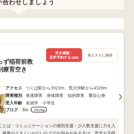
い合わせしましょう
なります！ 館野教室がオー
されていく）のですが 原始反射が消
いでしょうか では「調整す
m.com/fukurouhiroba2023/ 𝕏始
育に参加することができますので ぜ
ます 原始反射って何？じ
は「自分の行動をコントロールするため
ps://x.com/fhIWAMOTO2023
──────────────────── 見
ては、また別のブログで書かせていただ
IWAMOTO つくば館野教室 2025年
月9日(月)15時30分から！ 次次回
」→「滑ると危ない」 →「気をつけ
県つくば市館野466-5 📞029-869-903
考えをもとに「道が
せを 受け付けております！ ▷http
お子さんに必要で適切なアプローチを
 自分に言い聞かせ、自分の行動をコン
ことを
空き確認・
リストに保存
─── 見学はいつでも受付中！ 次回の説明
せば大丈夫」と 自分に語りかけ安心
見学予約する
(無料)
fukurouhiroba2023/ 🎶いつで
っず稲荷前教
は6月11日(水)15時30分です！ 飛び
OTO つくば館野教室 2025年7月1日
別療育空き
ことば」こそが 「調整することば」だ
野466-5 📞029-869-9036
s.gle/BtvnYoYWAQT9qMKp9 職
おります😊 📷Instagra
「調整することば」が
アクセス
つくば駅から3923m、荒川沖駅から4329m
https://www.instagram.co
場面でどうしたらいいかわからず 混
障害種別
発達障害 身体障害 知的障害 重症心身
 気をつけなければいけない場面で
受入年齢
未就学 小学生
N予定 📮305-0067 茨城県つくば市館
ったことになって
6
ブログ
件
ブログup
館野教室
ことば・コミュニケーションの個別支援・少人数支援に力を入
として 言語だけでない、その他のお
、発声がうまくいかないなどのお悩みがある方は、是非お子様