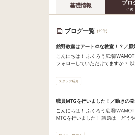
ブロ
基礎情報
(19)
ブログ一覧
(19件)
館野教室はアート🎨な教室！？／原
こんにちは！ ふくろう広場IWAMOTOの大場です！ み
フォローしていただけてますか？ 
館野教室のかいた先生🐬 彼、実はとっても芸術家なんです！😲 館野教室
の壁１面は現在まだ真っ白 しかし、
スタッフ紹介
いてくださるんだとか🎉 どういう絵になるのか今から楽しみです😊 （う
っすら見えてますが……） 制作途中が楽しめるのは６月中だけ！ ぜひ教室
へいらした際は見ていってくださいね💓 
職員MTGを行いました！／動きの発達に
て今日のコラムは「学習の土台作り
こんにちは！ ふくろう広場IWAMOTOの大場です！
ついて触れようと思います。 そもそも「原始反射」とはなんでしょうか。
MTGを行いました！ 議題は「どう
試しにネット辞書で「原始反射」を
うか」 様々な人にお問い合わせをいただいている現在、 もっと館野教室
ている反射。刺激に対して赤ちゃん
らしさ、館野教室の良さを みなさ