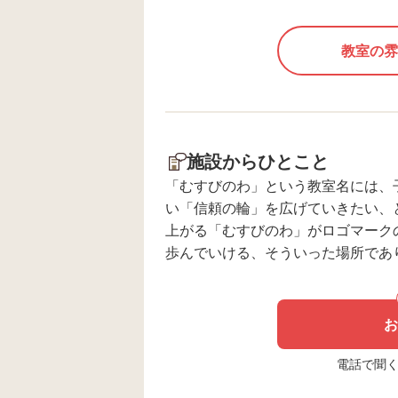
り、周りの方に気を配りながら安
全に見学することができました。 •
教室の雰
ドキドキの階段！一歩ずつ挑戦
（粗大運動と自信） 城内は急で狭
い階段がたくさん。「のぼれるか
な…」と初めは少し不安そうな表情
を見せるお子さまもいましたが、
施設からひとこと
スタッフの「ゆっくりでいいか
「むすびのわ」という教室名には、
ら、気を付けてね」という声かけ
い「信頼の輪」を広げていきたい、
に安心し、足元をしっかり確認し
上がる「むすびのわ」がロゴマーク
ながら慎重にのぼっていきます。
歩んでいける、そういった場所であ
後半にはすっかりコツを掴み、自
分の力でスムーズに登りきること
ができました！ • 最上階からの素
お
晴らしい景色と、歴史への興味
（知的好奇心） 最上階に到着する
電話で聞く場
と、窓からの大パノラマに「すご
ーい！」と大感動！みんなで順番