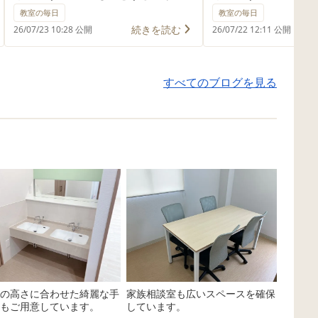
の投稿をご覧いただきありがとう
の投稿をご覧いただ
教室の毎日
教室の毎日
ございます✨ 今回の「今週の一コ
ございます✨ 今日
続きを読む
26/07/23 10:28 公開
26/07/22 12:11 公開
マ」は、みんなでワクワクお出か
週の一コマ」は、み
けした「図書館に行きました」の
クしながら取り組ん
すべてのブログを見る
様子です！📸 たくさんの本に囲ま
「スーパーボールを
れて、自分で好きな絵本を選んで
の様子です！📸 材
読んだり、スタッフの読み聞かせ
ると不思議！だんだ
をみんなで楽しんだり、とても充
て、自分だけのカラ
実した時間を過ごしました。 ＊＊
ーボールが出来上が
＊＊＊＊＊＊＊＊＊＊＊＊＊＊＊
った後はみんなで弾
＊＊＊ 💡 今回の療育的なねらい •
上がりでした！ ＊
公共の場でのルール（社会性）
＊＊＊＊＊＊＊＊＊＊
「図書館では静かに過ごそうね」
のねらい🍀 • 手先
「本は大切に扱おうね」といっ
液体をこぼさないよ
た、お部屋の外ならではのルール
注いだり、カップを
を学びます。みんなでマナーを守
割り箸でぐるぐると
の高さに合わせた綺麗な手
家族相談室も広いスペースを確保
って過ごすことで、集団行動のル
りすることで、手元
もご用意しています。
しています。
ールや社会性を自然と身につけて
ら指先を器用に動か