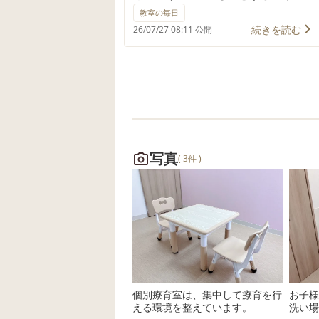
の投稿をご覧いただきありがとう
教室の毎日
ございます✨ 今日お届けする「今
続きを読む
26/07/27 08:11 公開
週の一コマ」は、小学生組の夏休
みイベント！みんなでお出かけし
た「国宝・姫路城」の様子です！
📸 道中、少し車酔いをしてしまう
お友達もいましたが、スタッフの
介抱や周りのお友達の優しい見守
りもあり、みんなで無事にお城に
写真
( 3件 )
到着することができました🤝✨ ＊
＊＊＊＊＊＊＊＊＊＊＊＊＊＊＊
＊＊＊＊＊＊ 💡 今回の活動のねら
い • マップを見ながら、お友達と並
んで見学（社会性） 先生から城内
マップを受け取り、「次はどこに
行く？」とお友達同士で並んで歩
個別療育室は、集中して療育を行
お子様
きます。多くの観光客の方で賑わ
える環境を整えています。
洗い場
う中でも、しっかりと順番を守