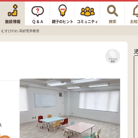
むすびのわ 高砂荒井教室
リストに
保存