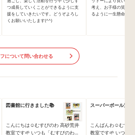
過ごし、楽しく活動を行う中で少しず
ットーにより良い支援
つ成長していくことができるように支
考え、お子様の笑顔を
援をしていきたいです。どうぞよろし
るように一生懸命頑張
くお願いいたします(^^)
フについて問い合わせる
図書館に行きました📚
スーパーボール遊び
こんにちは☺むすびのわ 高砂荒井
こんばんわ☺むすび
教室です🌱 いつも「むすびのわ」
教室です🌱 いつも