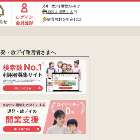
児発・放デイ運営法人向け
施設を掲載する
open_in_new
ログイン
療育教材を申込む
open_in_new
会員登録
児発・放デイ運営者さまへ