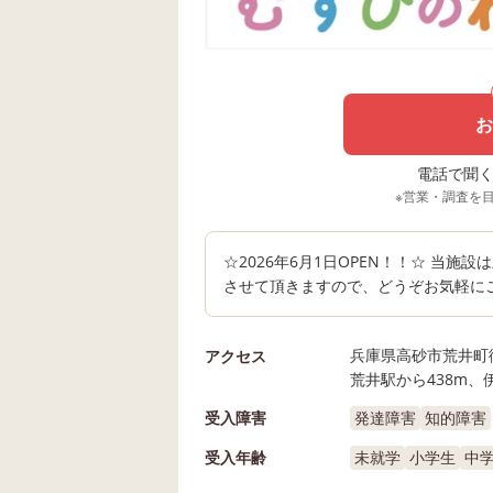
お
電話で聞く場
※営業・調査を
☆2026年6月1日OPEN！！☆ 当
させて頂きますので、どうぞお気軽にご相
兵庫県高砂市荒井町御旅
アクセス
荒井駅から438m、
受入障害
発達障害
知的障害
受入年齢
未就学
小学生
中