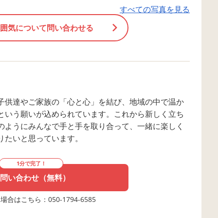
いきます。 • 自分で選ぶ（自己選
すべての写真を見る
す。 • 量る（目盛
択・自己決定） たくさんある本の
ップのこの線まで入
囲気について問い合わせる
中から「これが読みたい！」と自
ケースの目盛りをじ
分の力で選びます。自分の好きな
て量を調整します。
ものを見つけたり、自分で決める
に合わせて動きを止
経験は、子どもたちの主体性や自
数・量への興味に繋げ
己肯定感を高める大切なステップ
学実験のようなワク
です。 • 想像力と集中力 大きなし
るとどうなるのかな
子供達やご家族の「心と心」を結び、地域の中で温か
かけ絵本をじーっと見つめてワク
がだんだん固まって
という願いが込められています。これから新しく立ち
ワクしたり、読み聞かせのお話を
変化をじっくり観察
のようにみんなで手と手を取り合って、一緒に楽しく
静かに聞いたりすることで、本の
でやってみて形が変
りたいと思っています。
世界を豊かに膨らませる想像力
しさを味わうことで
や、じっくりお話を聞く集中力を
や好奇心を刺激します
1分で完了！
養います。 ＊＊＊＊＊＊＊＊＊＊
とルールのある遊び
問い合わせ（無料）
＊＊＊＊＊＊＊＊＊＊ お気に入り
りきって完成したと
の絵本を見つけて嬉しそうにスタ
ひとしおです！出来
合はこちら：050-1794-6585
ッフに見せてくれる姿や、お友達
「机の上でトントン
と一緒に仲良くページをめくる姿
よう」など、お部屋