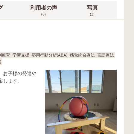
グ
利用者の声
写真
(0)
(3)
別療育
学習支援
応用行動分析(ABA)
感覚統合療法
言語療法
援
、お子様の発達や
案します。