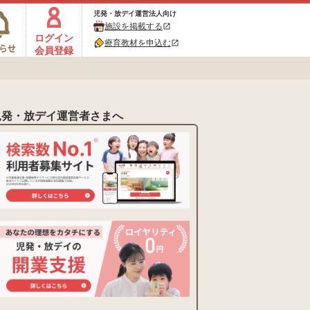
児発・放デイ運営法人向け
施設を掲載する
open_in_new
ログイン
療育教材を申込む
open_in_new
会員登録
児発・放デイ運営者さまへ