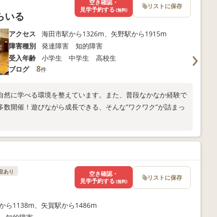
空き確認・
リストに保存
見学予約する
(無料)
らいる
アクセス
海田市駅から1326m、矢野駅から1915m
障害種別
発達障害 知的障害
受入年齢
小学生 中学生 高校生
8
ブログ
件
自然に学べる環境を整えています。また、普段なかなか経験で
多数開催！遊びながら成長できる、そんな”ワクワク”が詰まっ
迎あり
空き確認・
リストに保存
見学予約する
(無料)
から1138m、矢賀駅から1486m