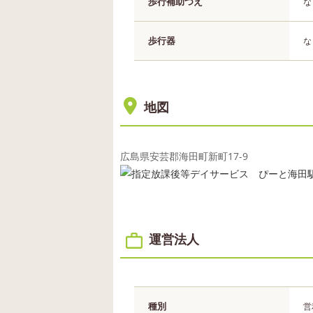
歩行補助つえ
な
歩行器
な
地図
広島県安芸郡海田町新町17-9
運営法人
種別
営