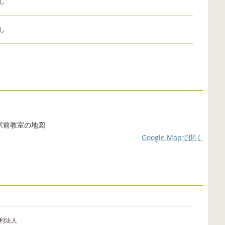
し
し
Google Mapで開く
利法人