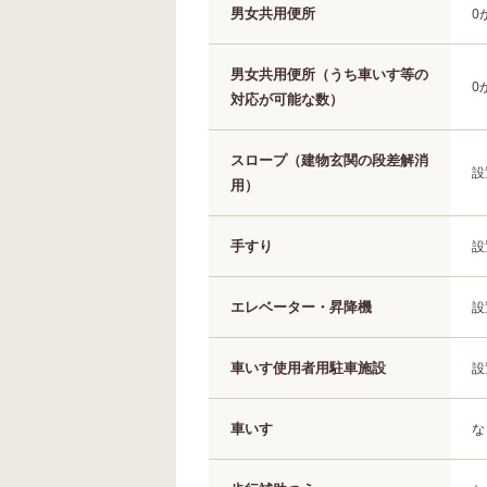
男女共用便所
0
男女共用便所（うち車いす等の
0
対応が可能な数）
スロープ（建物玄関の段差解消
設
用）
手すり
設
エレベーター・昇降機
設
車いす使用者用駐車施設
設
車いす
な