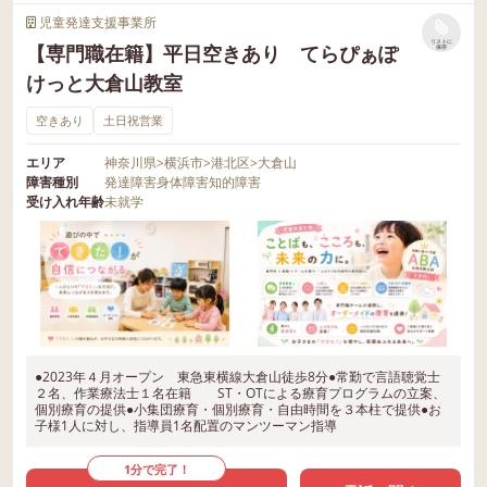
児童発達支援事業所
リストに
【専門職在籍】平日空きあり てらぴぁぽ
保存
けっと大倉山教室
空きあり
土日祝営業
エリア
神奈川県
>
横浜市
>
港北区
>
大倉山
障害種別
発達障害
身体障害
知的障害
受け入れ年齢
未就学
●2023年４月オープン 東急東横線大倉山徒歩8分●常勤で言語聴覚士
２名、作業療法士１名在籍 ST・OTによる療育プログラムの立案、
個別療育の提供●小集団療育・個別療育・自由時間を３本柱で提供●お
子様1人に対し、指導員1名配置のマンツーマン指導
1分で完了！