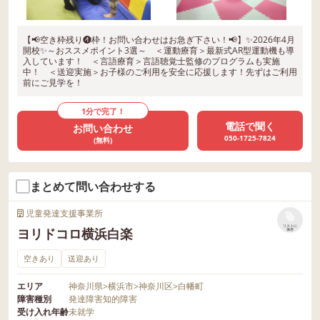
い。
【📢空き枠残り❹枠！お問い合わせはお急ぎ下さい！📢】✨2026年4月
開校✨～おススメポイント3選～ ＜運動療育＞最新式AR型運動機も導
入しています！ ＜言語療育＞言語聴覚士監修のプログラムも実施
中！ ＜送迎実施＞お子様のご利用を安全に応援します！先ずはご利用
前にご見学を！
1分で完了！
電話で聞く
お問い合わせ
050-1725-7824
(無料)
まとめて問い合わせする
児童発達支援事業所
リストに
ヨリドコロ横浜白楽
保存
空きあり
送迎あり
エリア
神奈川県
>
横浜市
>
神奈川区
>
白幡町
障害種別
発達障害
知的障害
受け入れ年齢
未就学