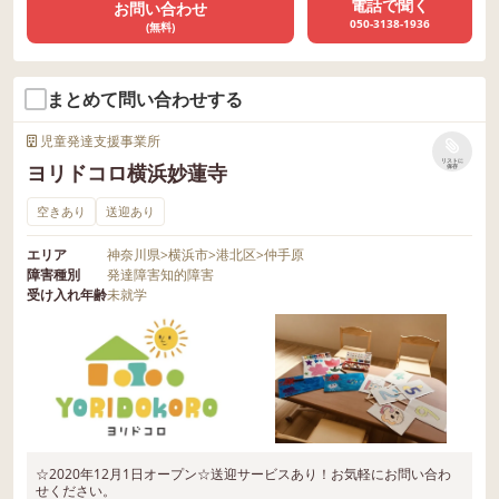
電話で聞く
お問い合わせ
050-3138-1936
(無料)
まとめて問い合わせする
児童発達支援事業所
リストに
ヨリドコロ横浜妙蓮寺
保存
空きあり
送迎あり
エリア
神奈川県
>
横浜市
>
港北区
>
仲手原
障害種別
発達障害
知的障害
受け入れ年齢
未就学
☆2020年12月1日オープン☆送迎サービスあり！お気軽にお問い合わ
せください。