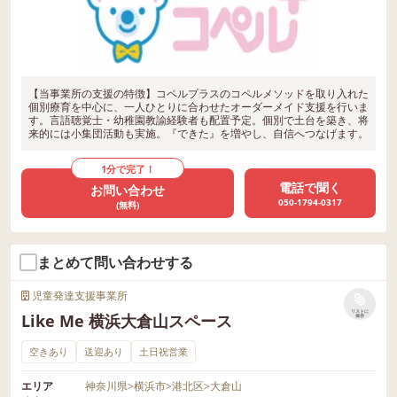
【当事業所の支援の特徴】コペルプラスのコペルメソッドを取り入れた
個別療育を中心に、一人ひとりに合わせたオーダーメイド支援を行いま
す。言語聴覚士・幼稚園教諭経験者も配置予定。個別で土台を築き、将
来的には小集団活動も実施。『できた』を増やし、自信へつなげます。
1分で完了！
電話で聞く
お問い合わせ
050-1794-0317
(無料)
まとめて問い合わせする
児童発達支援事業所
リストに
Like Me 横浜大倉山スペース
保存
空きあり
送迎あり
土日祝営業
エリア
神奈川県
>
横浜市
>
港北区
>
大倉山