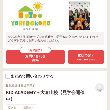
☆2023年8月1日オープン☆現時点で若干数の空きがございますので、
どうぞお気軽にお問い合わせください。
1分で完了！
電話で聞く
お問い合わせ
050-1807-5863
(無料)
まとめて問い合わせする
児童発達支援事業所
リストに
KID ACADEMY＋大倉山校【見学会開催
保存
中】
空きあり
送迎あり