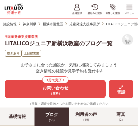
施設情報
神奈川県
横浜市港北区
児童発達支援事業所
LITALICOジュニア
児童発達支援事業所
LITALICOジュニア新横浜教室のブログ一覧
リストに
保存
空きあり
土日祝営業
お子さまに合った施設か、気軽に相談してみましょう
空き情報の確認や見学予約も受付中♪
1分で完了！
お問い合わせ
電話
（無料）
※営業・調査を目的としたお問い合わせはご遠慮ください
利用者の声
写真
ブログ
基礎情報
(19)
(2)
(56)