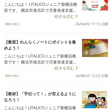
本日は簡単にご紹介していきたいと思い
ら5歳（年長）のお子さまは、幼児教育・
こんにちは！ LITALICOジュニア新横浜教
ます！ それぞれ目的や役割が異なり、利
保育の無償化により、利用者負担は0円と
室です。 横浜市港北区で児童発達支援・
用対象や提供されるサービスも違いま
なります！ 手続きに戸惑うこともあるか
保育所等訪問支援・放課後等デイサービ
続きを読む
す。 それぞれの特徴を具体的に解説しま
もしれませんが、区役所や支援機関を活
スの多機能型事業所を運営しています。
26/04/02 17:15 公開
す！ 1. 児童発達支援 ★目的 • 発達に特性
教室の毎日
用しながら進めていきましょう＾＾ LITAL
新年度がはじまりましたね！皆さまいか
や遅れがある子どもが、自分のペースで
ICOジュニア新横浜教室では、スタッフ一
がお過ごしでしょうか？ 桜が満開になっ
成長できるよう支援を行う施設。 • 発達
同、お子さまやご家族が快適に過ごせる
たと思ったら、雨続きでお花見に行けな
【教室】れんらくノートにポイントを集
の促進や、社会生活の基礎を身につける
よう努めています。 気になることがあれ
かった方も多いのではないでしょう
めよう！
ことを目的とする。 ★対象 • 主に0歳から
ば、小さなことでも気軽に相談してくだ
か。。 本日は新年度ということで、改め
就学前までのお子さま（発達障がいや発
こんにちは！LITALICOジュニア新横浜教
さいね！ ◆2026年度ご利用者さま募集！
てLITALICOについてご紹介したいと思い
達の遅れがあると診断、またはその可能
室です！ 横浜市港北区で児童発達支援・
LITALICOジュニア新横浜教室では、ご利
ます！ ★理念★ 「LITALICO」は 日本語
性があるお子さま）。 ★主な内容 • 個別
放課後等デイサービス・保育所等訪問支
続きを読む
用者さまを随時募集しており、現在体験
の利他と利己を組み合わせた造語です。
療育（お子さまの特性や目標に応じた個
援の多機能型事業所を運営しています。
指導をおこなっています。 また、関係機
24/08/25 12:23 公開
社会の幸せと自身の幸せをつなげる関係
教室の毎日
別支援）。 • 集団活動を通じた社会性の
前回の記事では、LITALICOジュニア新横
関の方の見学も随時承っております。 興
性を築くことで、 利他と利己の両方を実
向上（例：ルールの理解、他者との関わ
浜教室の「れんらくノート」の活用方法
味のある方は、お気軽にお問い合わせく
現する意味が込められています。 ★ビジ
り方）。 • 感覚統合療法や言語療法など
について、ご紹介させていただきまし
ださい。 〈お問い合わせ窓口はこちら〉
【教材】「手伝って！」が言えるように
ョン★ 障害のない社会をつくる 障害は人
専門的なプログラム。 • 家庭でのサポー
た！ 今回は、「れんらくノート」のもう
0120-974-763 10:00～17:00（平日）
なろう！
ではなく、社会の側にある 社会にある障
ト方法のアドバイス（保護者支援）。 ★
1つの楽しい使い方についてご紹介させて
害をなくしていくことを通して多様な人
こんにちは！LITALICOジュニア新横浜教
利用条件 • 各自治体の支援センターで
いただきます✨ その名も、😊😊にこちゃ