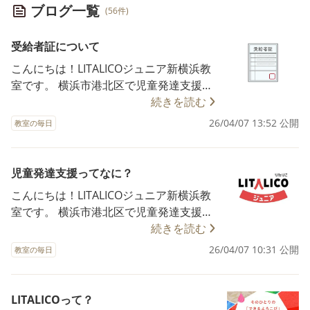
ブログ一覧
(56件)
受給者証について
こんにちは！LITALICOジュニア新横浜教
室です。 横浜市港北区で児童発達支援・
保育所等訪問支援・放課後等デイサービ
続きを読む
スの多機能型事業所を運営しています。
26/04/07 13:52 公開
教室の毎日
本日は受給者証に関してよくあるご質問
についてご紹介していきたいと思いま
す！ Q1 受給者証の有効期限は？ →一年
児童発達支援ってなに？
ごとに更新が必要です！ 更新時には、再
こんにちは！LITALICOジュニア新横浜教
び計画書の提出や審査があります。 Q2
室です。 横浜市港北区で児童発達支援・
申請から利用開始までどのくらいかか
保育所等訪問支援・放課後等デイサービ
続きを読む
る？ →自治体の窓口状況によりますが、
スの多機能型事業所を運営しています。
26/04/07 10:31 公開
おおむね1ヶ月〜1ヶ月半程度です。 利用
教室の毎日
保護者の方からご質問が上がるものとし
開始時期が決まっている場合は、お早め
て 児童発達支援、幼稚園、保育園ってそ
の相談が安心です＾＾ Q3 収入によって
もそも何が違うのか？ このことについて
LITALICOって？
自己負担額は変わる？ →3歳（年少）か