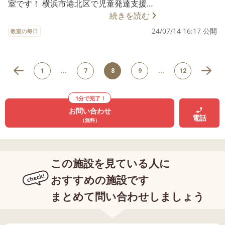
が幸せになれる「人」が中心の社会をつ
室です！ 横浜市港北区で児童発達支援・
「通所受給者証」を取得する必要があ
んマークあつめ😊😊 れんらくノートに
くる ★ステートメント★ 人はちがう。そ
放課後等デイサービス・保育所等訪問支
続きを読む
る。 • 一部の費用は自治体から助成され
は、スタンプを押す欄があり、LITALICO
れでいい。そこからはじまる。 私たちが
援の多機能型事業所を運営しています。
る。 2. 幼稚園 ★目的 • 就学前の教育を行
24/07/14 16:17 公開
ジュニア新横浜教室では、そのスタンプ
教室の毎日
お客さまと向き合うときに大事にしたい
お子さまに関して、 ✅困った時に大人を
い、小学校入学後に必要な基礎学力や集
欄に「にこちゃんマーク」を集められま
姿勢を 言葉にしたのがステートメントで
呼ぶことが難しい ✅大人に手伝ってほし
団生活への適応力を育てることが目的。
す😊 〇来所１回につき、１つにこちゃん
す ★シンボルに込めた思い★ LITALICOの
いことを具体的に伝えることが難しい
★対象 • 3歳から就学前のお子さま。 ★主
😊を書いてもらえます。 〇５回来所し、
1
...
7
8
9
...
12
「A」に「人」をあしらったデザインであ
等、保護者さまからご相談をいただくこ
な内容 • 教育的活動（文字や数の学び、
にこちゃん😊を５つ集めることができた
り、 事業においても、組織においても常
とがよくあります。 今回はLITALICOジュ
音楽や制作活動）。 • 自然体験や行事な
お子さまはガチャガチャを回すことがで
に中心は「人」であるという意思を込め
ニア新横浜教室で、「ヘルプ発信」がで
1分で完了！
ど、社会性や集団行動の学び。 • 施設に
きます✨✨ なんと…！ガチャガチャの中に
ております。また、コーポレートカラー
お問い合わせ
きるようになるために使用している教材
よっては英語教育や体操教室などを行う
はシールが２つ入っています。 まだガチ
電話
も一つに定めず、多様性を表現したシン
（無料）
についてご紹介します🌟 〇ヘルプ発信っ
こともあります。 ★利用条件 • 保護者の
ャガチャの日ではないけど、やりたくて
ボルです。 このような理念・ビジョンに
て？〇 集団の中で、困った時に身近な大
就労条件に関係なく、希望すれば入園可
「今日ガチャガチャかな！」と教えてく
向かって日々LITALICOのスタッフは努め
人や友だちに、「手伝って」と発信をす
能。 • 1日の活動時間が短い（概ね9時～1
れるお子さまや「あと何回きたらガチャ
ています。 気になることがあれば、小さ
ることを指します。 特に就学後は近くに
4時程度）。 ★特徴 • 文部科学省の管轄。
この施設を見ている人に
ガチャだ！」と日数を数えているお子様
なことでも気軽に相談してください！ ◆
先生がいない環境も増えるため、自分か
• 教育を重視しており、「先生」と呼ばれ
もいらっしゃり、みんなガチャガチャを
おすすめの施設です
2026年度ご利用者さま募集！ LITALICOジ
ら発信ができるように練習をしていく必
る職員が指導。 3. 保育園（保育所） ★目
回すのを楽しみにしてくれています！ い
ュニア新横浜教室では、ご利用者さまを
まとめて問い合わせしましょう
要があります🧐 〇どうやって練習する
的 • お子さまを安全に預かり、保護者が
ろんなシールをご用意しておりますの
随時募集しており、現在体験指導をおこ
の？〇 ①どんな時にヘルプ発信すればよ
働いている間、安心して仕事ができる環
で、お楽しみに～😎💕 LITALICOジュニア
なっています。 また、関係機関の方の見
いかを伝える ・忘れ物をしちゃった
境を整えることが目的。 • お子さまの基
新横浜教室では、お子さま・親御さまに