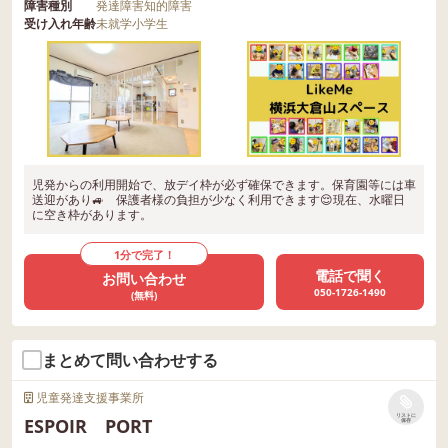
障害種別
発達障害
知的障害
受け入れ年齢
未就学
小学生
児発からの利用開始で、放デイ枠が必ず確保できます。保育園等には車
送迎があり🚙 保護者様の負担が少なく利用できます😌現在、水曜日
に空き枠があります。
1分で完了！
電話で聞く
お問い合わせ
050-1726-1490
(無料)
まとめて問い合わせする
児童発達支援事業所
リストに
ESPOIR PORT
保存