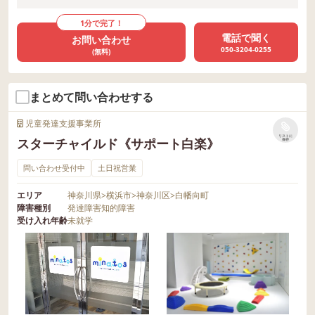
1分で完了！
電話で聞く
お問い合わせ
050-3204-0255
(無料)
まとめて問い合わせする
児童発達支援事業所
リストに
スターチャイルド《サポート白楽》
保存
問い合わせ受付中
土日祝営業
エリア
神奈川県
>
横浜市
>
神奈川区
>
白幡向町
障害種別
発達障害
知的障害
受け入れ年齢
未就学