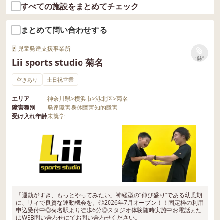
学も随時承っております。 興味のある方
すべての施設をまとめてチェック
・１人だと上手にできない ・難しい
本的な生活習慣の育成も行う。 ★対象 • 0
安心して楽しく通っていただけるような
は、お気軽にお問い合わせください。
からヒントが欲しい など、その時の環境
歳から就学前のお子さま（特に、保護者
サービスを心掛けています。 ご不明点な
〈お問い合わせ窓口はこちら〉 0120-974
まとめて問い合わせする
によって、お子さまの「困る」場面は
が就労などで保育が必要なご家庭）。 ★
どございましたら、ぜひスタッフまでお
-763 10:00～17:00（平日）
様々ですよね。 LITALICOでは、保護者さ
主な内容 • 食事や睡眠、排泄など生活習
声がけください！ ◆2024年度 ご利用者
児童発達支援事業所
まからあらかじめ伺った内容や、集団で
慣の指導。 • 遊びを通じた社会性の育
さま募集！ LITALICOジュニア新横浜教室
リストに
Lii sports studio 菊名
保存
想定されるヘルプ発信の場面をイラスト
成。 • 年齢に応じた発達をサポート
では、【児童発達支援】の2024年度9月
などで視覚的に提示しています🌟 ・イ
（例：お絵描きや運動遊び）。 ★利用条
空きあり
土日祝営業
からのご利用者さまを募集しています。
ラストや動画で場面を提示し、「こんな
件 • 保護者の就労証明書などを提出し、
興味のある方は、ぜひ一度お問い合わせ
エリア
神奈川県
>
横浜市
>
港北区
>
菊名
ときどうする？」と聞く →選択肢か
保育が必要と認定されること。 • 長時間
ください。
障害種別
発達障害
身体障害
知的障害
ら選んでもらったり、自身で考えて答え
預かり可能（概ね7時～18時、一部延長保
受け入れ年齢
未就学
てもらったりします 徐々に場面を増やし
育あり）。 ★特徴 • 厚生労働省の管轄。 •
ていき、お子さまに「こんなときは”手伝
子どもの生活リズムを重視し、「保育
って”って言ってみよう”！」と思ってもら
士」が対応。 ＼まとめ／ • 児童発達支援
えるように練習していきます😉 ②実際に
は、発達特性のあるお子さまに特化した
場面を作って練習する 園や学校など、実
支援が中心。 • 幼稚園は、主に教育を目
際の集団場面でもお子さまに成功体験を
的とした施設で、保護者の就労条件に関
積んでもらえるように、LITALICOでは実
「運動がすき、もっとやってみたい」神経型の”伸び盛り”である幼児期
係なく利用可能。 • 保育園は、長時間保
に、リィで良質な運動機会を。◎2026年7月オープン！！固定枠の利用
践練習も行っています💪 例えば、 ・事
育が可能で、働く保護者のサポートが主
申込受付中◎菊名駅より徒歩6分◎スタジオ体験随時実施中お電話また
はWEB問い合わせにてお問い合わせください。
前に、「足りないものがあったら先生に