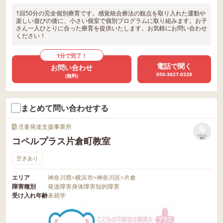
1回50分の完全個別療育です。感覚統合療法の観点を取り入れた運動や
楽しい遊びの後に、小さい個室で個別プログラムに取り組みます。お子
さん一人ひとりに合った療育を提供いたします。お気軽にお問い合わせ
ください！
1分で完了！
電話で聞く
お問い合わせ
050-3627-0328
(無料)
まとめて問い合わせする
児童発達支援事業所
リストに
コペルプラス片倉町教室
保存
空きあり
エリア
神奈川県
>
横浜市
>
神奈川区
>
片倉
障害種別
発達障害
身体障害
知的障害
受け入れ年齢
未就学