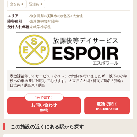
空きあり
送迎あり
エリア
神奈川県
>
横浜市
>
港北区
>
大倉山
障害種別
発達障害
知的障害
受け入れ年齢
未就学
小学生
🌟放課後等デイサービス（小１～）の増枠を行いました🌟 以下の小学
校への車送迎に対応しております。大豆戸 / 大綱 / 師岡 / 菊名 / 箕輪 /
日吉南 / 綱島東 / 綱島
1分で完了！
電話で聞く
お問い合わせ
050-1807-1558
(無料)
この施設の近くにある駅から探す