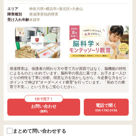
エリア
神奈川県
>
横浜市
>
港北区
>
大倉山
障害種別
発達障害
知的障害
受け入れ年齢
未就学
発達障害は、保護者の関わり方や育て方が原因ではなく、脳機能の特性
によるものといわれています。脳科学の視点に基づき、お子さま一人ひ
とりの特性を丁寧に分析。得意な力を活かしながら、今必要な力をピン
ポイントで伸ばす“オーダーメイド療育”を行っています。「初めての療
育で不安…」という方もご安心ください。
1分で完了！
電話で聞く
お問い合わせ
050-1792-5156
(無料)
まとめて問い合わせする