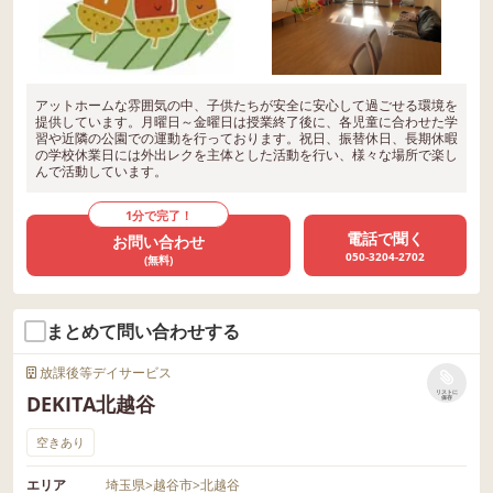
アットホームな雰囲気の中、子供たちが安全に安心して過ごせる環境を
提供しています。月曜日～金曜日は授業終了後に、各児童に合わせた学
習や近隣の公園での運動を行っております。祝日、振替休日、長期休暇
の学校休業日には外出レクを主体とした活動を行い、様々な場所で楽し
んで活動しています。
1分で完了！
電話で聞く
お問い合わせ
050-3204-2702
(無料)
まとめて問い合わせする
放課後等デイサービス
リストに
DEKITA北越谷
保存
空きあり
エリア
埼玉県
>
越谷市
>
北越谷