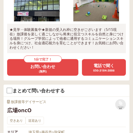
★見学・体験募集中★新規の受入れ枠に空きがございます（5/15現
在）放課後を楽しく過ごしながら将来に役立つスキルを自然と身につけ
る場所！グループ学習によって他者に通用するコミュニケーションスキ
ルを身につけ、社会適応能力を育むことができます！お気軽にお問い合
わせください！
1分で完了！
電話で聞く
お問い合わせ
050-3184-3886
(無料)
まとめて問い合わせする
放課後等デイサービス
リストに
広場oncO
保存
空きあり
送迎あり
エリア
埼玉県
>
越谷市
>
弥栄町