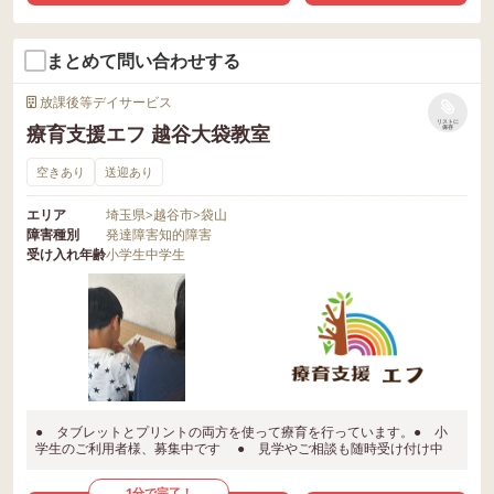
まとめて問い合わせする
放課後等デイサービス
リストに
療育支援エフ 越谷大袋教室
保存
空きあり
送迎あり
エリア
埼玉県
>
越谷市
>
袋山
障害種別
発達障害
知的障害
受け入れ年齢
小学生
中学生
● タブレットとプリントの両方を使って療育を行っています。● 小
学生のご利用者様、募集中です ● 見学やご相談も随時受け付け中
1分で完了！