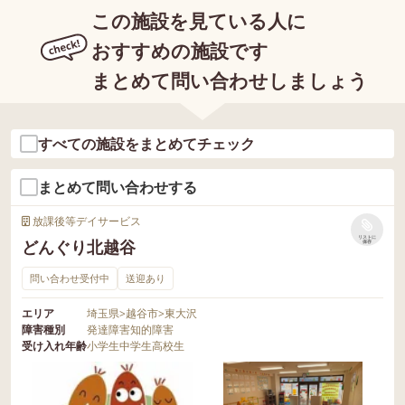
この施設を見ている人に
おすすめの施設です
まとめて問い合わせしましょう
すべての施設をまとめてチェック
まとめて問い合わせする
放課後等デイサービス
リストに
どんぐり北越谷
保存
問い合わせ受付中
送迎あり
エリア
埼玉県
>
越谷市
>
東大沢
障害種別
発達障害
知的障害
受け入れ年齢
小学生
中学生
高校生