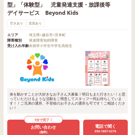
型」「体験型」 児童発達支援・放課後等
デイサービス Beyond Kids
空きあり
送迎あり
エリア
埼玉県
>
越谷市
>
宮本町
障害種別
発達障害
知的障害
受け入れ年齢
未就学
小学生
中学生
高校生
体を動かすことが大好きなお子さん大募集！明日もまた行きたい！と思
っていただけるような活動をご用意してスタッフ一同お待ちしていま
す！！ご兄弟の通所、不登校のお子さんの通所も可です！ご相談くださ
い！
1分で完了！
電話で聞く
お問い合わせ
050-1807-5276
(無料)