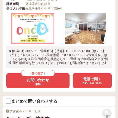
障害種別
発達障害
知的障害
受け入れ年齢
未就学
小学生
中学生
高校生
令和8年6月OPEN ☆ミ営業時間【児発】10：00～13：00【放デイ】
（平日）14：00～17：00/長期休暇 10：00～16：00※送迎児発、放
デイともにあり◎ 集団療育を基盤として、 運動/身辺整理/自立支援/料
理/屋外活動等を行っております。お気軽にお問い合わせ下さいませ♪
1分で完了！
電話で聞く
お問い合わせ
050-1808-3965
(無料)
まとめて問い合わせする
放課後等デイサービス
リストに
保存