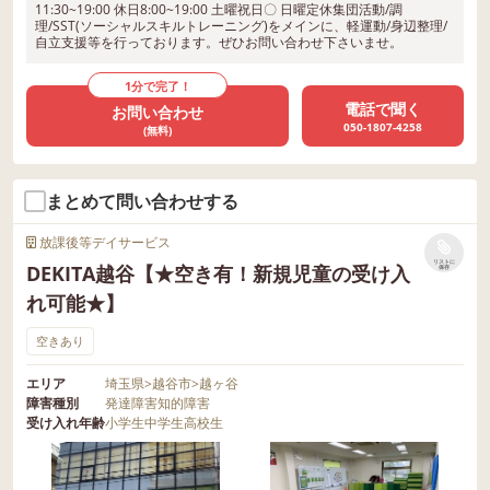
11:30~19:00 休日8:00~19:00 土曜祝日〇 日曜定休集団活動/調
理/SST(ソーシャルスキルトレーニング)をメインに、軽運動/身辺整理/
自立支援等を行っております。ぜひお問い合わせ下さいませ。
1分で完了！
電話で聞く
お問い合わせ
050-1807-4258
(無料)
まとめて問い合わせする
放課後等デイサービス
リストに
DEKITA越谷【★空き有！新規児童の受け入
保存
れ可能★】
空きあり
エリア
埼玉県
>
越谷市
>
越ヶ谷
障害種別
発達障害
知的障害
受け入れ年齢
小学生
中学生
高校生