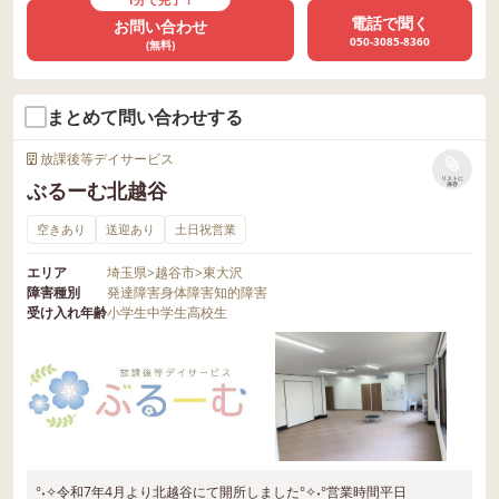
電話で聞く
お問い合わせ
050-3085-8360
(無料)
まとめて問い合わせする
放課後等デイサービス
リストに
ぶるーむ北越谷
保存
空きあり
送迎あり
土日祝営業
エリア
埼玉県
>
越谷市
>
東大沢
障害種別
発達障害
身体障害
知的障害
受け入れ年齢
小学生
中学生
高校生
°˖✧令和7年4月より北越谷にて開所しました°✧˖°営業時間平日