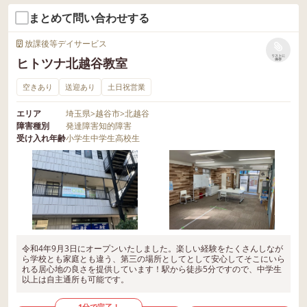
まとめて問い合わせする
放課後等デイサービス
リストに
ヒトツナ北越谷教室
保存
空きあり
送迎あり
土日祝営業
エリア
埼玉県
>
越谷市
>
北越谷
障害種別
発達障害
知的障害
受け入れ年齢
小学生
中学生
高校生
令和4年9月3日にオープンいたしました。楽しい経験をたくさんしなが
ら学校とも家庭とも違う、第三の場所としてとして安心してそこにいら
れる居心地の良さを提供しています！駅から徒歩5分ですので、中学生
以上は自主通所も可能です。
1分で完了！