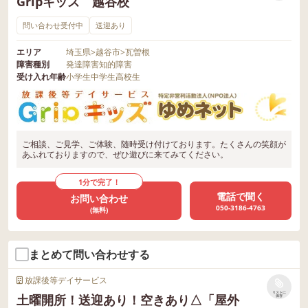
Gripキッズ 越谷校
問い合わせ受付中
送迎あり
エリア
埼玉県
>
越谷市
>
瓦曽根
障害種別
発達障害
知的障害
受け入れ年齢
小学生
中学生
高校生
ご相談、ご見学、ご体験、随時受け付けております。たくさんの笑顔が
あふれておりますので、ぜひ遊びに来てみてください。
1分で完了！
電話で聞く
お問い合わせ
050-3186-4763
(無料)
まとめて問い合わせする
放課後等デイサービス
リストに
土曜開所！送迎あり！空きあり△「屋外
保存