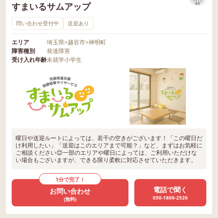
リストに
すまいるサムアップ
保存
問い合わせ受付中
送迎あり
エリア
埼玉県
>
越谷市
>
神明町
障害種別
発達障害
受け入れ年齢
未就学
小学生
曜日や送迎ルートによっては、若干の空きがございます！「この曜日だ
け利用したい」「送迎はこのエリアまで可能？」など、まずはお気軽に
ご相談ください😊一部のエリアや曜日によっては、ご利用いただけな
い場合もございますが、できる限り柔軟に対応させていただきます。
1分で完了！
電話で聞く
お問い合わせ
050-1809-2526
(無料)