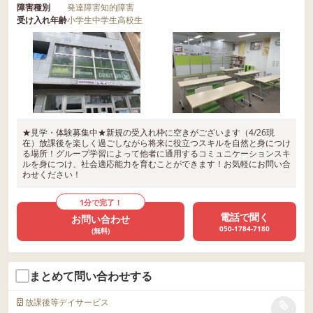
障害種別
発達障害
知的障害
受け入れ年齢
小学生
中学生
高校生
★見学・体験募集中★新規の受入れ枠に空きがございます（4/26現
在）放課後を楽しく過ごしながら将来に役立つスキルを自然と身につけ
る場所！グループ学習によって他者に通用するコミュニケーションスキ
ルを身につけ、社会適応能力を育むことができます！お気軽にお問い合
わせください！
1分で完了！
電話で聞く
お問い合わせ
050-1784-7180
(無料)
まとめて問い合わせする
放課後等デイサービス