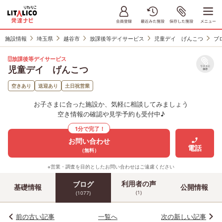
施設情報
埼玉県
越谷市
放課後等デイサービス
児童デイ げんこつ
ブ
放課後等デイサービス
児童デイ げんこつ
リストに
保存
空きあり
送迎あり
土日祝営業
お子さまに合った施設か、気軽に相談してみましょう
空き情報の確認や見学予約も受付中♪
1分で完了！
お問い合わせ
電話
（無料）
※営業・調査を目的としたお問い合わせはご遠慮ください
利用者の声
ブログ
基礎情報
公開情報
(1)
(1077)
前の古い記事
一覧へ
次の新しい記事