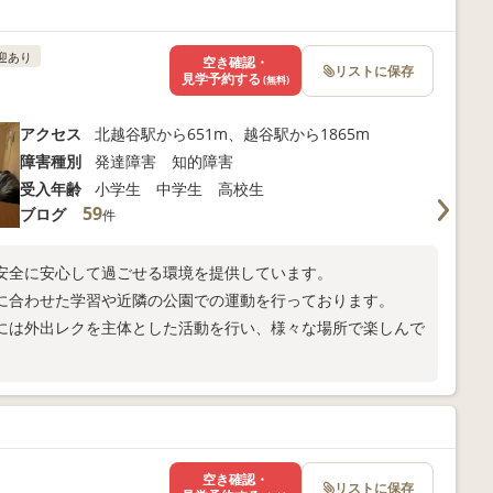
迎あり
空き確認・
リストに保存
見学予約する
(無料)
アクセス
北越谷駅から651m、越谷駅から1865m
障害種別
発達障害 知的障害
受入年齢
小学生 中学生 高校生
59
ブログ
件
安全に安心して過ごせる環境を提供しています。
に合わせた学習や近隣の公園での運動を行っております。
には外出レクを主体とした活動を行い、様々な場所で楽しんで
空き確認・
リストに保存