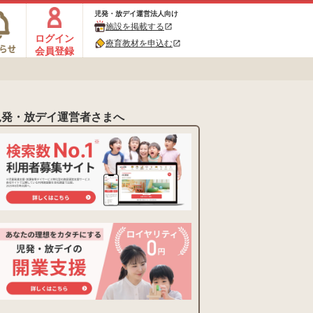
児発・放デイ運営法人向け
施設を掲載する
open_in_new
ログイン
療育教材を申込む
open_in_new
会員登録
児発・放デイ運営者さまへ