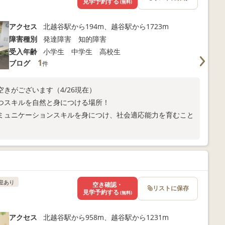
見学予約する
(無料)
アクセス
北越谷駅から194m、越谷駅から1723m
障害種別
発達障害 知的障害
受入年齢
小学生 中学生 高校生
1
ブログ
件
きがございます（4/26現在）
つスキルを自然と身につける場所！
ミュニケーションスキルを身につけ、社会適応能力を育むこと
迎あり
空き確認・
リストに保存
見学予約する
(無料)
アクセス
北越谷駅から958m、越谷駅から1231m