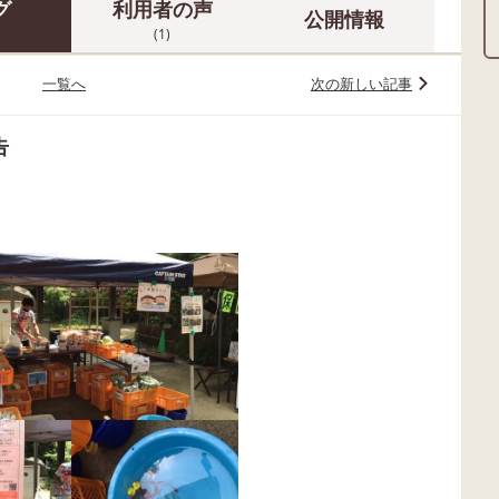
グ
利用者の声
公開情報
)
(1)
一覧へ
次の新しい記事
告