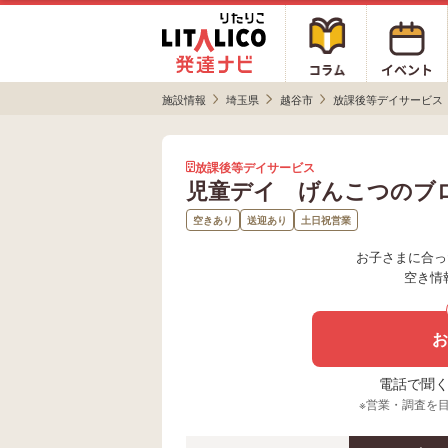
施設情報
埼玉県
越谷市
放課後等デイサービス
放課後等デイサービス
児童デイ げんこつのブ
空きあり
送迎あり
土日祝営業
お子さまに合っ
空き情
お
電話で聞く場
※営業・調査を