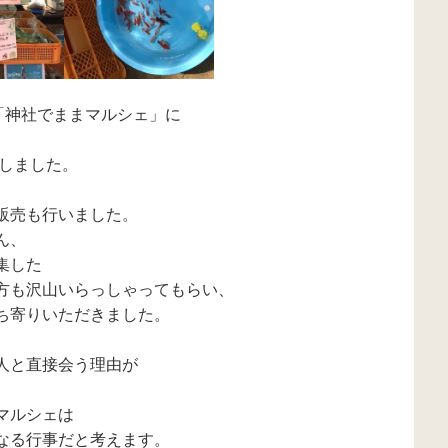
「神社でままマルシェ」に
売しました。
販売も行いました。
ん、
集した
方も沢山いらっしゃってもらい、
ち寄りいただきました。
人と直接会う理由が
マルシェは
なる行事だと考えます。