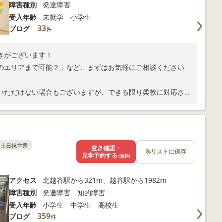
障害種別
発達障害
受入年齢
未就学 小学生
33
ブログ
件
きがございます！
のエリアまで可能？」など、まずはお気軽にご相談ください
いただけない場合もございますが、できる限り柔軟に対応させ
土日祝営業
空き確認・
リストに保存
見学予約する
(無料)
アクセス
北越谷駅から321m、越谷駅から1982m
障害種別
発達障害 知的障害
受入年齢
小学生 中学生 高校生
359
ブログ
件